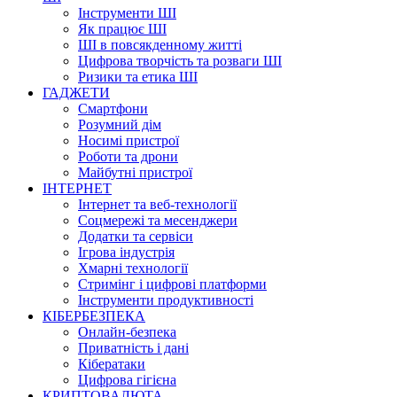
Інструменти ШІ
Як працює ШІ
ШІ в повсякденному житті
Цифрова творчість та розваги ШІ
Ризики та етика ШІ
ГАДЖЕТИ
Смартфони
Розумний дім
Носимі пристрої
Роботи та дрони
Майбутні пристрої
ІНТЕРНЕТ
Інтернет та веб-технології
Соцмережі та месенджери
Додатки та сервіси
Ігрова індустрія
Хмарні технології
Стримінг і цифрові платформи
Інструменти продуктивності
КІБЕРБЕЗПЕКА
Онлайн-безпека
Приватність і дані
Кібератаки
Цифрова гігієна
КРИПТОВАЛЮТА