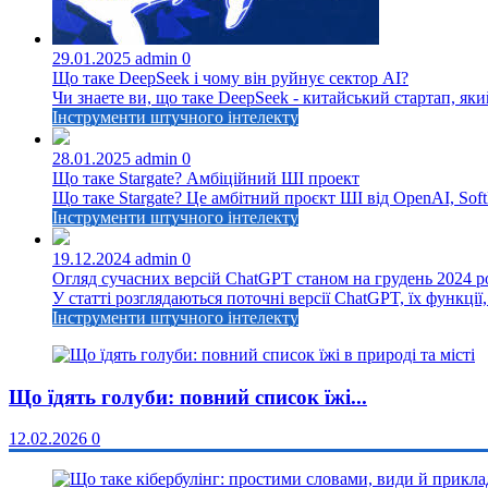
29.01.2025
admin
0
Що таке DeepSeek і чому він руйнує сектор АІ?
Чи знаете ви, що таке DeepSeek - китайський стартап, яки
Інструменти штучного інтелекту
28.01.2025
admin
0
Що таке Stargate? Амбіційний ШІ проект
Що таке Stargate? Це амбітний проєкт ШІ від OpenAI, SoftB
Інструменти штучного інтелекту
19.12.2024
admin
0
Огляд сучасних версій ChatGPT станом на грудень 2024 р
У статті розглядаються поточні версії ChatGPT, їх функції, 
Інструменти штучного інтелекту
Що їдять голуби: повний список їжі...
12.02.2026
0