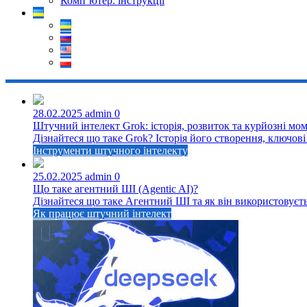
Комп’ютер: інструкції
28.02.2025
admin
0
Штучний інтелект Grok: історія, розвиток та курйозні мо
Дізнайтеся що таке Grok? Історія його створення, ключові 
Інструменти штучного інтелекту
25.02.2025
admin
0
Що таке агентний ШІ (Agentic AI)?
Дізнайтеся що таке Агентний ШІ та як він використовуєть
Як працює штучний інтелект