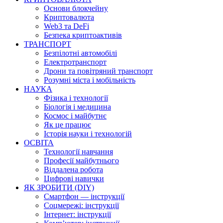
Основи блокчейну
Криптовалюта
Web3 та DeFi
Безпека криптоактивів
ТРАНСПОРТ
Безпілотні автомобілі
Електротранспорт
Дрони та повітряний транспорт
Розумні міста і мобільність
НАУКА
Фізика і технології
Біологія і медицина
Космос і майбутнє
Як це працює
Історія науки і технологій
ОСВІТА
Технології навчання
Професії майбутнього
Віддалена робота
Цифрові навички
ЯК ЗРОБИТИ (DIY)
Смартфон — інструкції
Соцмережі: інструкції
Інтернет: інструкції