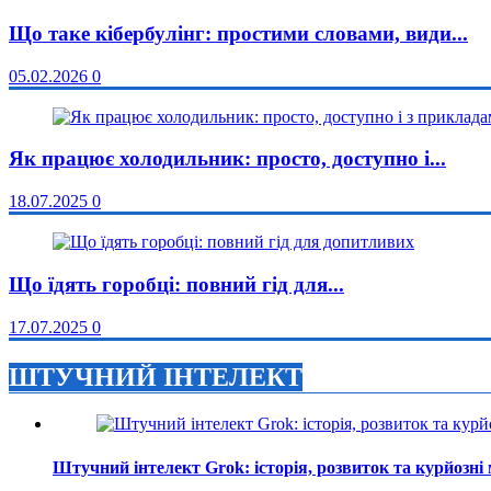
Що таке кібербулінг: простими словами, види...
05.02.2026
0
Як працює холодильник: просто, доступно і...
18.07.2025
0
Що їдять горобці: повний гід для...
17.07.2025
0
ШТУЧНИЙ ІНТЕЛЕКТ
Штучний інтелект Grok: історія, розвиток та курйозні