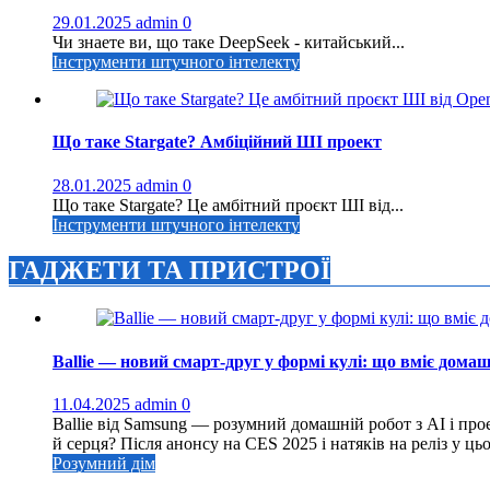
29.01.2025
admin
0
Чи знаете ви, що таке DeepSeek - китайський...
Інструменти штучного інтелекту
Що таке Stargate? Амбіційний ШІ проект
28.01.2025
admin
0
Що таке Stargate? Це амбітний проєкт ШІ від...
Інструменти штучного інтелекту
ГАДЖЕТИ ТА ПРИСТРОЇ
Ballie — новий смарт-друг у формі кулі: що вміє дома
11.04.2025
admin
0
Ballie від Samsung — розумний домашній робот з AI і проє
й серця? Після анонсу на CES 2025 і натяків на реліз у ць
Розумний дім