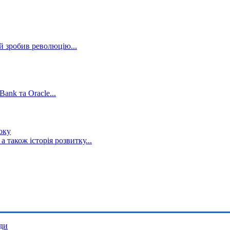
й зробив революцію...
ank та Oracle...
оку
а також історія розвитку...