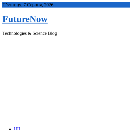
Skip
П’ятниця, 7 Серпня, 2026
to
content
FutureNow
Technologies & Science Blog
ШІ