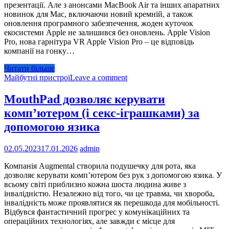
презентації. Але з анонсами MacBook Air та інших апаратних
новинок для Mac, включаючи новий кремній, а також
оновлення програмного забезпечення, жоден куточок
екосистеми Apple не залишився без оновлень. Apple Vision
Pro, нова гарнітура VR Apple Vision Pro – це відповідь
компанії на гонку…
Читати більше
Майбутні пристрої
Leave a comment
MouthPad дозволяє керувати
комп’ютером (і секс-іграшками) за
допомогою язика
02.05.2023
17.01.2026
admin
Компанія Augmental створила подушечку для рота, яка
дозволяє керувати комп’ютером без рук з допомогою язика. У
всьому світі приблизно кожна шоста людина живе з
інвалідністю. Незалежно від того, чи це травма, чи хвороба,
інвалідність може проявлятися як перешкода для мобільності.
Відбувся фантастичний прогрес у комунікаційних та
операційних технологіях, але завжди є місце для