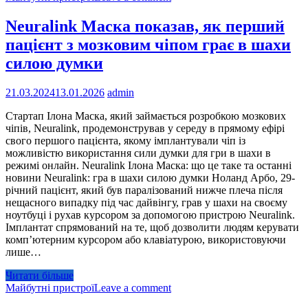
Neuralink Маска показав, як перший
пацієнт з мозковим чіпом грає в шахи
силою думки
21.03.2024
13.01.2026
admin
Стартап Ілона Маска, який займається розробкою мозкових
чіпів, Neuralink, продемонстрував у середу в прямому ефірі
свого першого пацієнта, якому імплантували чіп із
можливістю використання сили думки для гри в шахи в
режимі онлайн. Neuralink Ілона Маска: що це таке та останні
новини Neuralink: гра в шахи силою думки Ноланд Арбо, 29-
річний пацієнт, який був паралізований нижче плеча після
нещасного випадку під час дайвінгу, грав у шахи на своєму
ноутбуці і рухав курсором за допомогою пристрою Neuralink.
Імплантат спрямований на те, щоб дозволити людям керувати
комп’ютерним курсором або клавіатурою, використовуючи
лише…
Читати більше
Майбутні пристрої
Leave a comment