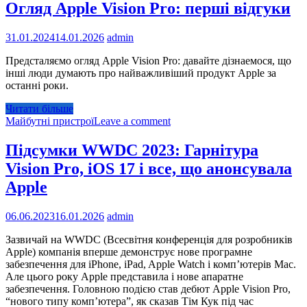
Огляд Apple Vision Pro: перші відгуки
31.01.2024
14.01.2026
admin
Предсталяємо огляд Apple Vision Pro: давайте дізнаемося, що
інші люди думають про найважливіший продукт Apple за
останні роки.
Читати більше
Майбутні пристрої
Leave a comment
Підсумки WWDC 2023: Гарнітура
Vision Pro, iOS 17 і все, що анонсувала
Apple
06.06.2023
16.01.2026
admin
Зазвичай на WWDC (Всесвітня конференція для розробників
Apple) компанія вперше демонструє нове програмне
забезпечення для iPhone, iPad, Apple Watch і комп’ютерів Mac.
Але цього року Apple представила і нове апаратне
забезпечення. Головною подією став дебют Apple Vision Pro,
“нового типу комп’ютера”, як сказав Тім Кук під час