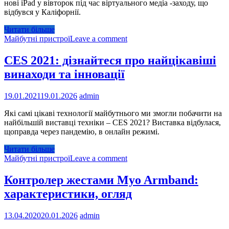
нові iPad у вівторок під час віртуального медіа -заходу, що
відбувся у Каліфорнії.
Читати більше
Майбутні пристрої
Leave a comment
CES 2021: дізнайтеся про найцікавіші
винаходи та інновації
19.01.2021
19.01.2026
admin
Які самі цікаві технології майбутнього ми змогли побачити на
найбільшій виставці техніки – CES 2021? Виставка відбулася,
щоправда через пандемію, в онлайн режимі.
Читати більше
Майбутні пристрої
Leave a comment
Контролер жестами Myo Armband:
характеристики, огляд
13.04.2020
20.01.2026
admin