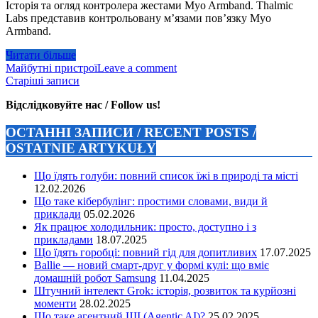
Історія та огляд контролера жестами Myo Armband. Thalmic
Labs представив контрольовану м’язами пов’язку Myo
Armband.
Читати більше
Майбутні пристрої
Leave a comment
Навігація
Старіші записи
записів
Відслідковуйте нас / Follow us!
ОСТАННІ ЗАПИСИ / RECENT POSTS /
OSTATNIE ARTYKUŁY
Що їдять голуби: повний список їжі в природі та місті
12.02.2026
Що таке кібербулінг: простими словами, види й
приклади
05.02.2026
Як працює холодильник: просто, доступно і з
прикладами
18.07.2025
Що їдять горобці: повний гід для допитливих
17.07.2025
Ballie — новий смарт-друг у формі кулі: що вміє
домашній робот Samsung
11.04.2025
Штучний інтелект Grok: історія, розвиток та курйозні
моменти
28.02.2025
Що таке агентний ШІ (Agentic AI)?
25.02.2025