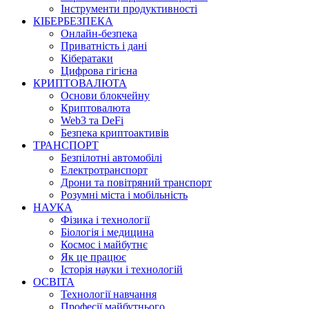
Інструменти продуктивності
КІБЕРБЕЗПЕКА
Онлайн-безпека
Приватність і дані
Кібератаки
Цифрова гігієна
КРИПТОВАЛЮТА
Основи блокчейну
Криптовалюта
Web3 та DeFi
Безпека криптоактивів
ТРАНСПОРТ
Безпілотні автомобілі
Електротранспорт
Дрони та повітряний транспорт
Розумні міста і мобільність
НАУКА
Фізика і технології
Біологія і медицина
Космос і майбутнє
Як це працює
Історія науки і технологій
ОСВІТА
Технології навчання
Професії майбутнього