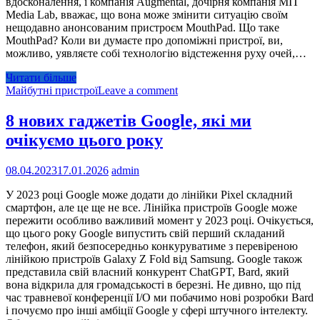
вдосконалення, і компанія Augmental, дочірня компанія MIT
Media Lab, вважає, що вона може змінити ситуацію своїм
нещодавно анонсованим пристроєм MouthPad. Що таке
MouthPad? Коли ви думаєте про допоміжні пристрої, ви,
можливо, уявляєте собі технологію відстеження руху очей,…
Читати більше
Майбутні пристрої
Leave a comment
8 нових гаджетів Google, які ми
очікуємо цього року
08.04.2023
17.01.2026
admin
У 2023 році Google може додати до лінійки Pixel складний
смартфон, але це ще не все. Лінійка пристроїв Google може
пережити особливо важливий момент у 2023 році. Очікується,
що цього року Google випустить свій перший складаний
телефон, який безпосередньо конкуруватиме з перевіреною
лінійкою пристроїв Galaxy Z Fold від Samsung. Google також
представила свій власний конкурент ChatGPT, Bard, який
вона відкрила для громадськості в березні. Не дивно, що під
час травневої конференції I/O ми побачимо нові розробки Bard
і почуємо про інші амбіції Google у сфері штучного інтелекту.