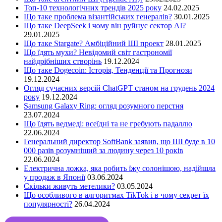
Топ-10 технологічних трендів 2025 року
24.02.2025
Що таке проблема візантійських генералів?
30.01.2025
Що таке DeepSeek і чому він руйнує сектор АІ?
29.01.2025
Що таке Stargate? Амбіційний ШІ проект
28.01.2025
Що їдять мухи? Невідомий світ гастрономії
найдрібніших створінь
19.12.2024
Що таке Dogecoin: Історія, Тенденції та Прогнози
19.12.2024
Огляд сучасних версій ChatGPT станом на грудень 2024
року
19.12.2024
Samsung Galaxy Ring: огляд розумного перстня
23.07.2024
Що їдять ведмеді: всеїдні та не гребують падаллю
22.06.2024
Генеральний директор SoftBank заявив, що ШІ буде в 10
000 разів розумніший за людину через 10 років
22.06.2024
Електрична ложка, яка робить їжу солонішою, надійшла
у продаж в Японії
03.06.2024
Скільки живуть метелики?
03.05.2024
Що особливого в алгоритмах TikTok і в чому секрет їх
популярності?
26.04.2024