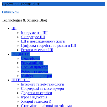
Skip
Субота, 8 Серпня, 2026
to
FutureNow
content
Technologies & Science Blog
ШІ
Інструменти ШІ
Як працює ШІ
ШІ в повсякденному житті
Цифрова творчість та розваги ШІ
Ризики та етика ШІ
ГАДЖЕТИ
Смартфони
Розумний дім
Носимі пристрої
Роботи та дрони
Майбутні пристрої
ІНТЕРНЕТ
Інтернет та веб-технології
Соцмережі та месенджери
Додатки та сервіси
Ігрова індустрія
Хмарні технології
Стримінг і цифрові платформи