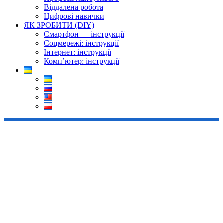
Віддалена робота
Цифрові навички
ЯК ЗРОБИТИ (DIY)
Смартфон — інструкції
Соцмережі: інструкції
Інтернет: інструкції
Комп’ютер: інструкції