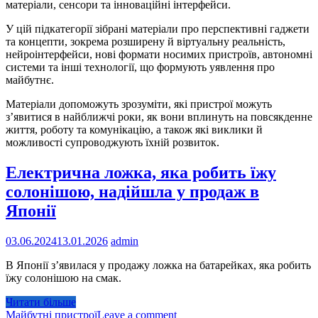
матеріали, сенсори та інноваційні інтерфейси.
У цій підкатегорії зібрані матеріали про перспективні гаджети
та концепти, зокрема розширену й віртуальну реальність,
нейроінтерфейси, нові формати носимих пристроїв, автономні
системи та інші технології, що формують уявлення про
майбутнє.
Матеріали допоможуть зрозуміти, які пристрої можуть
з’явитися в найближчі роки, як вони вплинуть на повсякденне
життя, роботу та комунікацію, а також які виклики й
можливості супроводжують їхній розвиток.
Електрична ложка, яка робить їжу
солонішою, надійшла у продаж в
Японії
03.06.2024
13.01.2026
admin
В Японії з’явилася у продажу ложка на батарейках, яка робить
їжу солонішою на смак.
Читати більше
Майбутні пристрої
Leave a comment