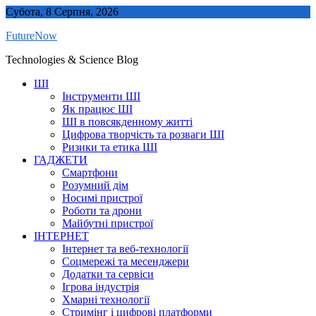
Skip
Субота, 8 Серпня, 2026
to
FutureNow
content
Technologies & Science Blog
ШІ
Інструменти ШІ
Як працює ШІ
ШІ в повсякденному житті
Цифрова творчість та розваги ШІ
Ризики та етика ШІ
ГАДЖЕТИ
Смартфони
Розумний дім
Носимі пристрої
Роботи та дрони
Майбутні пристрої
ІНТЕРНЕТ
Інтернет та веб-технології
Соцмережі та месенджери
Додатки та сервіси
Ігрова індустрія
Хмарні технології
Стримінг і цифрові платформи