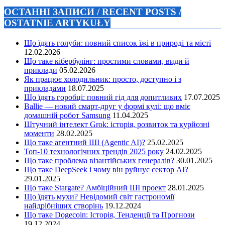
ОСТАННІ ЗАПИСИ / RECENT POSTS /
OSTATNIE ARTYKUŁY
Що їдять голуби: повний список їжі в природі та місті
12.02.2026
Що таке кібербулінг: простими словами, види й
приклади
05.02.2026
Як працює холодильник: просто, доступно і з
прикладами
18.07.2025
Що їдять горобці: повний гід для допитливих
17.07.2025
Ballie — новий смарт-друг у формі кулі: що вміє
домашній робот Samsung
11.04.2025
Штучний інтелект Grok: історія, розвиток та курйозні
моменти
28.02.2025
Що таке агентний ШІ (Agentic AI)?
25.02.2025
Топ-10 технологічних трендів 2025 року
24.02.2025
Що таке проблема візантійських генералів?
30.01.2025
Що таке DeepSeek і чому він руйнує сектор АІ?
29.01.2025
Що таке Stargate? Амбіційний ШІ проект
28.01.2025
Що їдять мухи? Невідомий світ гастрономії
найдрібніших створінь
19.12.2024
Що таке Dogecoin: Історія, Тенденції та Прогнози
19.12.2024