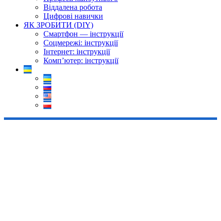
Віддалена робота
Цифрові навички
ЯК ЗРОБИТИ (DIY)
Смартфон — інструкції
Соцмережі: інструкції
Інтернет: інструкції
Комп’ютер: інструкції