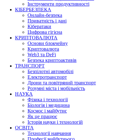
Інструменти продуктивності
КІБЕРБЕЗПЕКА
Онлайн-безпека
Приватність і дані
Кібератаки
Цифрова гігієна
КРИПТОВАЛЮТА
Основи блокчейну
Криптовалюта
Web3 та DeFi
Безпека криптоактивів
ТРАНСПОРТ
Безпілотні автомобілі
Електротранспорт
Дрони та повітряний транспорт
Розумні міста і мобільність
НАУКА
Фізика і технології
Біологія і медицина
Космос і майбутнє
Як це працює
Історія науки і технологій
ОСВІТА
Технології навчання
Професії майбутнього