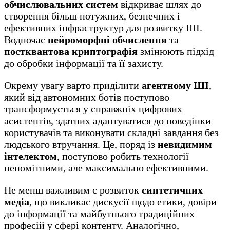
обчислювальних систем
відкриває шлях до
створення більш потужних, безпечних і
ефективних інфраструктур для розвитку ШІ.
Водночас
нейроморфні обчислення
та
постквантова криптографія
змінюють підхід
до обробки інформації та її захисту.
Окрему увагу варто приділити
агентному ШІ
,
який від автономних ботів поступово
трансформується у справжніх цифрових
асистентів, здатних адаптуватися до поведінки
користувачів та виконувати складні завдання без
людського втручання. Це, поряд із
невидимим
інтелектом
, поступово робить технології
непомітними, але максимально ефективними.
Не менш важливим є розвиток
синтетичних
медіа
, що викликає дискусії щодо етики, довіри
до інформації та майбутнього традиційних
професій у сфері контенту. Аналогічно,