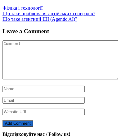
Фізика і технології
Навігація
Що таке проблема візантійських генералів?
Що таке агентний ШІ (Agentic AI)?
записів
Leave a Comment
Відслідковуйте нас / Follow us!