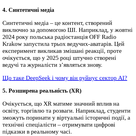
4. Синтетичні медіа
Синтетичні медіа – це контент, створений
виключно за допомогою ШІ. Наприклад, у жовтні
2024 року польська радіостанція OFF Radio
Krakow запустила трьох ведучих-аватарів. Цей
експеримент викликав змішані реакції, проте
очікується, що у 2025 році штучно створені
ведучі та журналісти з’являться знову.
Що таке DeepSeek і чому він руйнує сектор АІ?
5. Розширена реальність (XR)
Очікується, що XR матиме значний вплив на
освіту, торгівлю та розваги. Наприклад, студенти
зможуть поринати у віртуальні історичні події, а
технічні спеціалісти – отримувати цифрові
підказки в реальному часі.