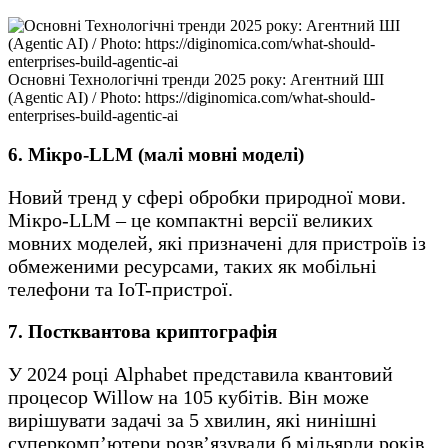
Основні Технологічні тренди 2025 року: Агентний ШІ
(Agentic AI) / Photo: https://diginomica.com/what-should-
enterprises-build-agentic-ai
6. Мікро-LLM (малі мовні моделі)
Новий тренд у сфері обробки природної мови.
Мікро-LLM – це компактні версії великих
мовних моделей, які призначені для пристроїв із
обмеженими ресурсами, таких як мобільні
телефони та IoT-пристрої.
7. Постквантова криптографія
У 2024 році Alphabet представила квантовий
процесор Willow на 105 кубітів. Він може
вирішувати задачі за 5 хвилин, які нинішні
суперкомп’ютери розв’язували б мільярди років.