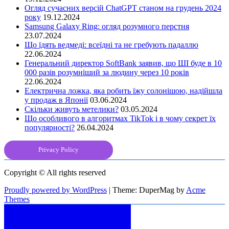
Огляд сучасних версій ChatGPT станом на грудень 2024
року
19.12.2024
Samsung Galaxy Ring: огляд розумного перстня
23.07.2024
Що їдять ведмеді: всеїдні та не гребують падаллю
22.06.2024
Генеральний директор SoftBank заявив, що ШІ буде в 10
000 разів розумніший за людину через 10 років
22.06.2024
Електрична ложка, яка робить їжу солонішою, надійшла
у продаж в Японії
03.06.2024
Скільки живуть метелики?
03.05.2024
Що особливого в алгоритмах TikTok і в чому секрет їх
популярності?
26.04.2024
Privacy Policy
Copyright © All rights reserved
Proudly powered by WordPress
|
Theme: DuperMag by
Acme
Themes