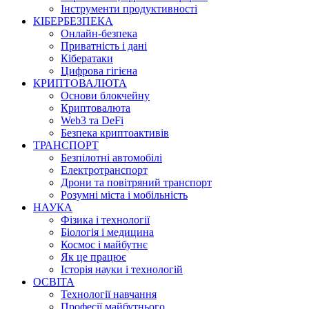
Інструменти продуктивності
КІБЕРБЕЗПЕКА
Онлайн-безпека
Приватність і дані
Кібератаки
Цифрова гігієна
КРИПТОВАЛЮТА
Основи блокчейну
Криптовалюта
Web3 та DeFi
Безпека криптоактивів
ТРАНСПОРТ
Безпілотні автомобілі
Електротранспорт
Дрони та повітряний транспорт
Розумні міста і мобільність
НАУКА
Фізика і технології
Біологія і медицина
Космос і майбутнє
Як це працює
Історія науки і технологій
ОСВІТА
Технології навчання
Професії майбутнього