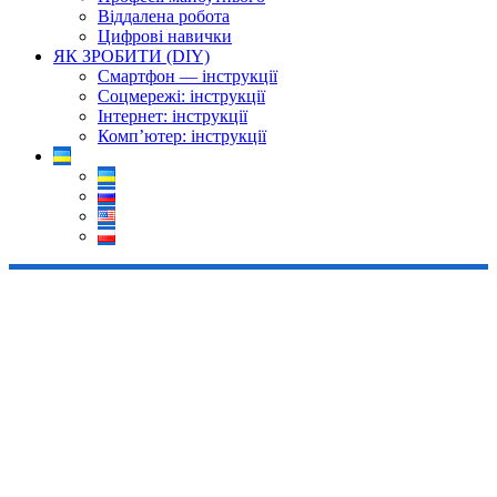
Віддалена робота
Цифрові навички
ЯК ЗРОБИТИ (DIY)
Смартфон — інструкції
Соцмережі: інструкції
Інтернет: інструкції
Комп’ютер: інструкції