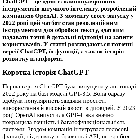
ChatGPT – це один із найпопулярніших
інструментів штучного інтелекту, розроблений
компанією OpenAI. З моменту свого запуску у
2022 році цей чатбот став революційним
інструментом для обробки тексту, здатним
надавати точні й детальні відповіді на запити
користувачів. У статті розглядаються поточні
версії ChatGPT, їх функції, а також історія
розвитку платформи.
Коротка історія ChatGPT
Перша версія ChatGPT була випущена у листопаді
2022 року на базі моделі GPT-3.5. Вона одразу
здобула популярність завдяки простоті
використання й високій якості відповідей. У 2023
році OpenAI випустила GPT-4, яка значно
покращила точність і багатофункціональність
системи. Згодом компанія інтегрувала голосові
функції, підтримку зображень і API, що зробило