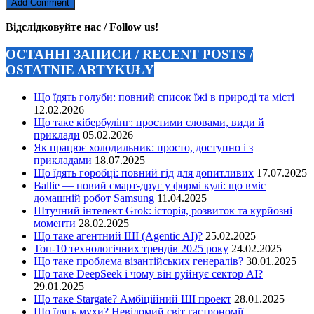
Відслідковуйте нас / Follow us!
ОСТАННІ ЗАПИСИ / RECENT POSTS /
OSTATNIE ARTYKUŁY
Що їдять голуби: повний список їжі в природі та місті
12.02.2026
Що таке кібербулінг: простими словами, види й
приклади
05.02.2026
Як працює холодильник: просто, доступно і з
прикладами
18.07.2025
Що їдять горобці: повний гід для допитливих
17.07.2025
Ballie — новий смарт-друг у формі кулі: що вміє
домашній робот Samsung
11.04.2025
Штучний інтелект Grok: історія, розвиток та курйозні
моменти
28.02.2025
Що таке агентний ШІ (Agentic AI)?
25.02.2025
Топ-10 технологічних трендів 2025 року
24.02.2025
Що таке проблема візантійських генералів?
30.01.2025
Що таке DeepSeek і чому він руйнує сектор АІ?
29.01.2025
Що таке Stargate? Амбіційний ШІ проект
28.01.2025
Що їдять мухи? Невідомий світ гастрономії