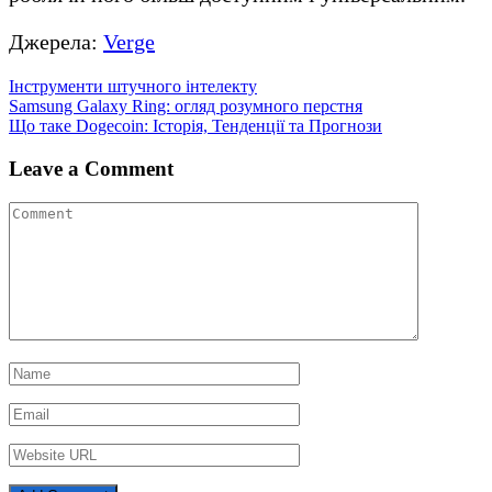
Джерела:
Verge
Інструменти штучного інтелекту
Навігація
Samsung Galaxy Ring: огляд розумного перстня
Що таке Dogecoin: Історія, Тенденції та Прогнози
записів
Leave a Comment