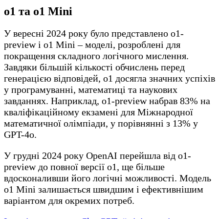
o1 та o1 Mini
У вересні 2024 року було представлено o1-
preview і o1 Mini – моделі, розроблені для
покращення складного логічного мислення.
Завдяки більшій кількості обчислень перед
генерацією відповідей, o1 досягла значних успіхів
у програмуванні, математиці та наукових
завданнях. Наприклад, o1-preview набрав 83% на
кваліфікаційному екзамені для Міжнародної
математичної олімпіади, у порівнянні з 13% у
GPT-4o.
У грудні 2024 року OpenAI перейшла від o1-
preview до повної версії o1, ще більше
вдосконаливши його логічні можливості. Модель
o1 Mini залишається швидшим і ефективнішим
варіантом для окремих потреб.