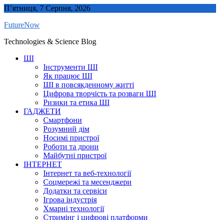
Skip
П’ятниця, 7 Серпня, 2026
to
FutureNow
content
Technologies & Science Blog
ШІ
Інструменти ШІ
Як працює ШІ
ШІ в повсякденному житті
Цифрова творчість та розваги ШІ
Ризики та етика ШІ
ГАДЖЕТИ
Смартфони
Розумний дім
Носимі пристрої
Роботи та дрони
Майбутні пристрої
ІНТЕРНЕТ
Інтернет та веб-технології
Соцмережі та месенджери
Додатки та сервіси
Ігрова індустрія
Хмарні технології
Стримінг і цифрові платформи