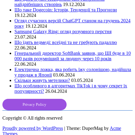
найдрібніших створінь
19.12.2024
Що таке Dogecoin: Історія, Тенденції та Прогнози
19.12.2024
Огляд сучасних версій ChatGPT станом на грудень 2024
року
19.12.2024
Samsung Galaxy Ring: огляд розумного перстня
23.07.2024
Що їдять ведмеді: всеїдні та не гребують падаллю
22.06.2024
Генеральний директор SoftBank заявив, що ШІ буде в 10
000 разів розумніший за людину через 10 років
22.06.2024
Електрична ложка, яка робить їжу солонішою, надійшла
у продаж в Японії
03.06.2024
Скільки живуть метелики?
03.05.2024
Що особливого в алгоритмах TikTok і в чому секрет їх
популярності?
26.04.2024
Privacy Policy
Copyright © All rights reserved
Proudly powered by WordPress
|
Theme: DuperMag by
Acme
Themes