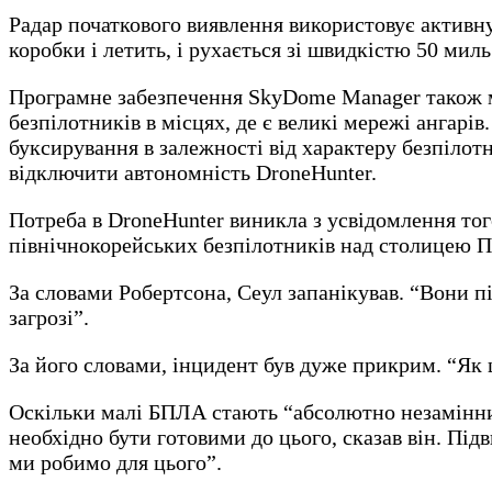
Радар початкового виявлення використовує активну
коробки і летить, і рухається зі швидкістю 50 миль
Програмне забезпечення SkyDome Manager також м
безпілотників в місцях, де є великі мережі ангар
буксирування в залежності від характеру безпілот
відключити автономність DroneHunter.
Потреба в DroneHunter виникла з усвідомлення тог
північнокорейських безпілотників над столицею Пі
За словами Робертсона, Сеул запанікував. “Вони п
загрозі”.
За його словами, інцидент був дуже прикрим. “Як 
Оскільки малі БПЛА стають “абсолютно незамінни
необхідно бути готовими до цього, сказав він. Під
ми робимо для цього”.