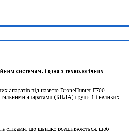
йним системам, і одна з технологічних
них апаратів під назвою DroneHunter F700 –
італьними апаратами (БПЛА) групи 1 і великих
яють сітками, що швидко розширюються, щоб