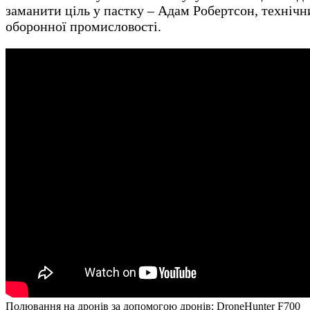
заманити ціль у пастку – Адам Робертсон, технічни
оборонної промисловості.
Полювання на дронів за допомогою дронів: DroneHunter F700