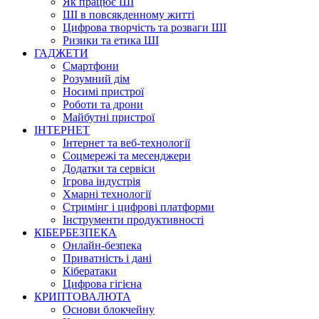
Як працює ШІ
ШІ в повсякденному житті
Цифрова творчість та розваги ШІ
Ризики та етика ШІ
ГАДЖЕТИ
Смартфони
Розумний дім
Носимі пристрої
Роботи та дрони
Майбутні пристрої
ІНТЕРНЕТ
Інтернет та веб-технології
Соцмережі та месенджери
Додатки та сервіси
Ігрова індустрія
Хмарні технології
Стримінг і цифрові платформи
Інструменти продуктивності
КІБЕРБЕЗПЕКА
Онлайн-безпека
Приватність і дані
Кібератаки
Цифрова гігієна
КРИПТОВАЛЮТА
Основи блокчейну