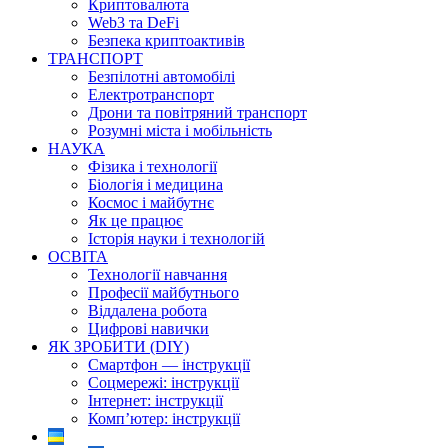
Криптовалюта
Web3 та DeFi
Безпека криптоактивів
ТРАНСПОРТ
Безпілотні автомобілі
Електротранспорт
Дрони та повітряний транспорт
Розумні міста і мобільність
НАУКА
Фізика і технології
Біологія і медицина
Космос і майбутнє
Як це працює
Історія науки і технологій
ОСВІТА
Технології навчання
Професії майбутнього
Віддалена робота
Цифрові навички
ЯК ЗРОБИТИ (DIY)
Смартфон — інструкції
Соцмережі: інструкції
Інтернет: інструкції
Комп’ютер: інструкції