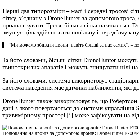
Перші два типорозміри – малі і середні тросові с
сітку, з’єднану з DroneHunter за допомогою троса,
проаналізувати. Третя, більша сітка називається D
змушує ціль здійснювати повільну і передбачувану
“Ми можемо збивати дрони, навіть більші за нас самих”, – д
За його словами, більші сітки DroneHunter можуть 
гвинтокрилих апаратів і можуть знищувати цілі на 
За його словами, система використовує стаціонарні
система наведення має датчики наближення, які до
DroneHunter також використовує те, що Робертсон 
дані з якого повертаються до системи управління 
тривимірному просторі [і] може зафіксувати на відс
Полювання на дронів за допомогою дронів: DroneHunter F700/Phot