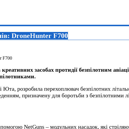
ів: DroneHunter F700
креативних засобах протидії безпілотним авіаці
зпілотниками.
ті Юта, розробила перехоплювач безпілотних літаль
денням, призначену для боротьби з безпілотними л
допомогою NetGuns – модульних насадок, які стріл