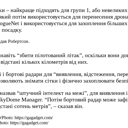
ітки – найкраще підходять для групи 1, або невелик
 який потім використовується для перенесення дрона
rogueNet і використовується для захоплення більших
 посадку.
одав Робертсон.
навіть “збити пілотований літак”, оскільки вони до
відстані кількох кілометрів від них.
 і бортові радари для “виявлення, відстеження, пере
зволяють знімати сітки і фізично захоплювати безпі
назвав “штучний інтелект на межі”, для виявлення 
SkyDome Manager. “Потім бортовий радар може зафік
тані сотень метрів”, – сказав він.
o: https://gagadget.com/