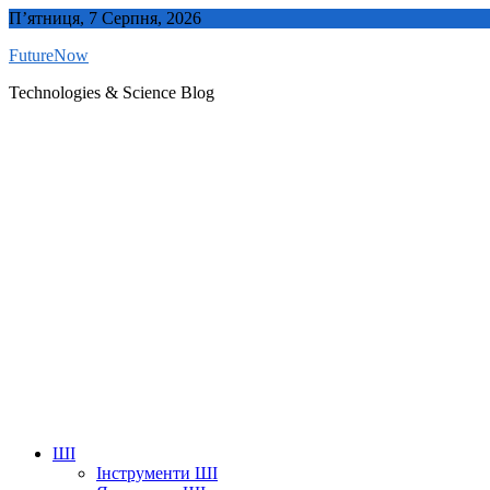
Skip
П’ятниця, 7 Серпня, 2026
to
FutureNow
content
Technologies & Science Blog
ШІ
Інструменти ШІ