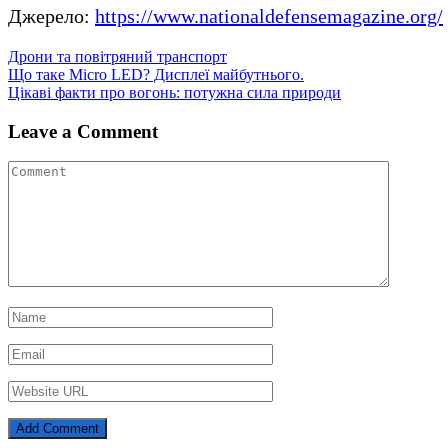
Джерело:
https://www.nationaldefensemagazine.org/
Дрони та повітряний транспорт
Навігація
Що таке Micro LED? Дисплеї майбутнього.
Цікаві факти про вогонь: потужна сила природи
записів
Leave a Comment