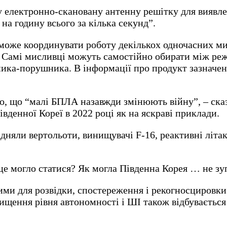
 електронно-скановану антенну решітку для виявлен
 на годину всього за кілька секунд”.
оже координувати роботу декількох одночасних мис
ів. Самі мисливці можуть самостійно обирати між ре
ника-порушника. В інформації про продукт зазначе
о, що “малі БПЛА назавжди змінюють війну”, – сказ
вденної Кореї в 2022 році як на яскраві приклади.
ідняли вертольоти, винищувачі F-16, реактивні літ
це могло статися? Як могла Південна Корея … не з
ми для розвідки, спостереження і рекогносцировк
вищення рівня автономності і ШІ також відбувається