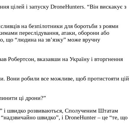
ня цілей і запуску DroneHunters. “Він вискакує з
ливців на безпілотники для боротьби з роями
жимами переслідування, атаки, оборони або
но, що “людина на зв’язку” може вручну
ав Робертсон, вказавши на Україну і вторгнення
аки. Вони робили все можливе, щоб протистояти цій
упинити ці дрони?”
и” і швидко розвиваються, Сполученим Штатам
 “надзвичайно швидко”, і DroneHunter – це “те, що