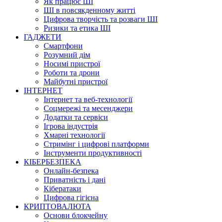
Як працює ШІ
ШІ в повсякденному житті
Цифрова творчість та розваги ШІ
Ризики та етика ШІ
ГАДЖЕТИ
Смартфони
Розумний дім
Носимі пристрої
Роботи та дрони
Майбутні пристрої
ІНТЕРНЕТ
Інтернет та веб-технології
Соцмережі та месенджери
Додатки та сервіси
Ігрова індустрія
Хмарні технології
Стримінг і цифрові платформи
Інструменти продуктивності
КІБЕРБЕЗПЕКА
Онлайн-безпека
Приватність і дані
Кібератаки
Цифрова гігієна
КРИПТОВАЛЮТА
Основи блокчейну