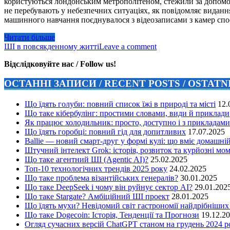
користуються лондонським метрополітеном, стежили за допомог
не перебувають у небезпечних ситуаціях, як повідомляє вида
машинного навчання поєднувалося з відеозаписами з камер спо
Читати більше
ШІ в повсякденному житті
Leave a comment
Відслідковуйте нас / Follow us!
ОСТАННІ ЗАПИСИ / RECENT POSTS / OSTAT
Що їдять голуби: повний список їжі в природі та місті
12.
Що таке кібербулінг: простими словами, види й приклади
Як працює холодильник: просто, доступно і з прикладами
Що їдять горобці: повний гід для допитливих
17.07.2025
Ballie — новий смарт-друг у формі кулі: що вміє домашні
Штучний інтелект Grok: історія, розвиток та курйозні мо
Що таке агентний ШІ (Agentic AI)?
25.02.2025
Топ-10 технологічних трендів 2025 року
24.02.2025
Що таке проблема візантійських генералів?
30.01.2025
Що таке DeepSeek і чому він руйнує сектор АІ?
29.01.202
Що таке Stargate? Амбіційний ШІ проект
28.01.2025
Що їдять мухи? Невідомий світ гастрономії найдрібніших
Що таке Dogecoin: Історія, Тенденції та Прогнози
19.12.2
Огляд сучасних версій ChatGPT станом на грудень 2024 р