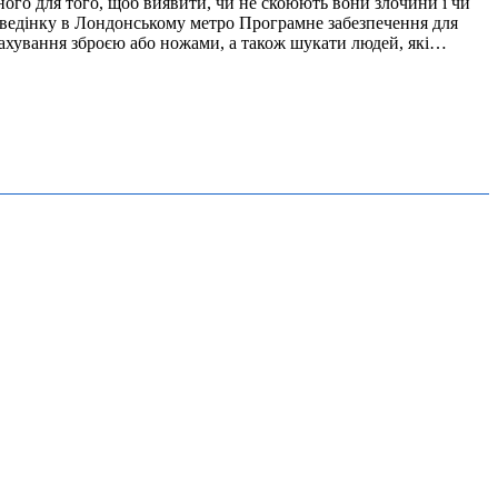
ого для того, щоб виявити, чи не скоюють вони злочини і чи
ведінку в Лондонському метро Програмне забезпечення для
махування зброєю або ножами, а також шукати людей, які…