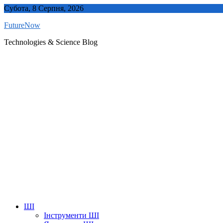
Skip
Субота, 8 Серпня, 2026
to
FutureNow
content
Technologies & Science Blog
ШІ
Інструменти ШІ