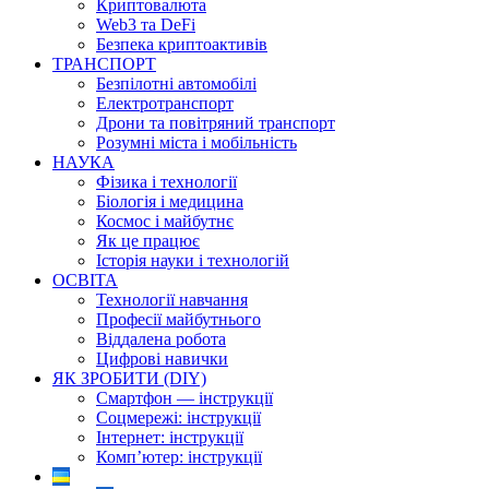
Криптовалюта
Web3 та DeFi
Безпека криптоактивів
ТРАНСПОРТ
Безпілотні автомобілі
Електротранспорт
Дрони та повітряний транспорт
Розумні міста і мобільність
НАУКА
Фізика і технології
Біологія і медицина
Космос і майбутнє
Як це працює
Історія науки і технологій
ОСВІТА
Технології навчання
Професії майбутнього
Віддалена робота
Цифрові навички
ЯК ЗРОБИТИ (DIY)
Смартфон — інструкції
Соцмережі: інструкції
Інтернет: інструкції
Комп’ютер: інструкції