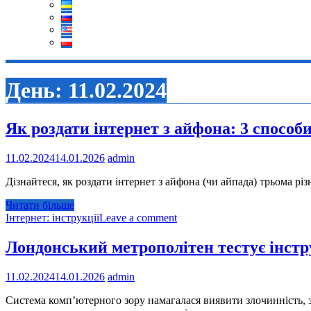
День:
11.02.2024
Як роздати інтернет з айфона: 3 способ
11.02.2024
14.01.2026
admin
Дізнайтеся, як роздати інтернет з айфона (чи айпада) трьома р
Читати більше
Інтернет: інструкції
Leave a comment
Лондонський метрополітен тестує інстр
11.02.2024
14.01.2026
admin
Система комп’ютерного зору намагалася виявити злочинність, з