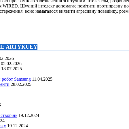
ою програмного забезпечення зі штучним інтелектом, розроблен
ння WIRED. Шучний інтелект допомагає помітити протиправну по
стереження, воно намагалося виявити агресивну поведінку, роз
NIE ARTYKUŁY
02.2026
05.02.2026
18.07.2025
й робот Samsung
11.04.2025
менти
28.02.2025
5
 створінь
19.12.2024
024
оку
19.12.2024