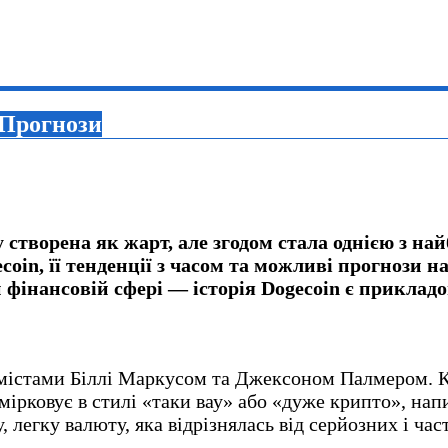
а Прогнози
 створена як жарт, але згодом стала однією з н
coin, її тенденції з часом та можливі прогнози 
фінансовій сфері — історія Dogecoin є прикладом
рамістами Біллі Маркусом та Джексоном Палмером. 
мірковує в стилі «таки вау» або «дуже крипто», 
, легку валюту, яка відрізнялась від серйозних і ч