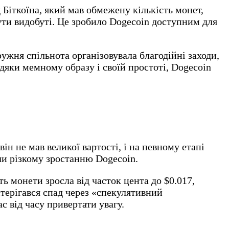
 Біткоїна, який мав обмежену кількість монет,
ути видобуті. Це зробило Dogecoin доступним для
жня спільнота організовувала благодійні заходи,
дяки мемному образу і своїй простоті, Dogecoin
ін не мав великої вартості, і на певному етапі
ли різкому зростанню Dogecoin.
ь монети зросла від часток цента до $0.017,
стерігався спад через «спекулятивний
с від часу привертати увагу.