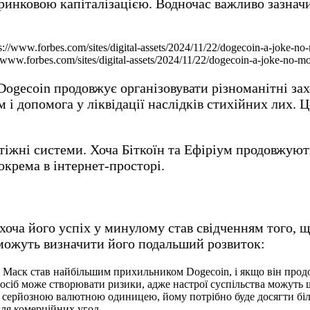
инковою капіталізацією. Водночас важливо зазначит
www.forbes.com/sites/digital-assets/2024/11/22/dogecoin-a-joke-no-mo
Dogecoin продовжує організовувати різноманітні за
м і допомога у ліквідації наслідків стихійних лих. 
тіжні системи. Хоча Біткоїн та Ефіріум продовжуют
зокрема в інтернет-просторі.
оча його успіх у минулому став свідченням того, 
і можуть визначити його подальший розвиток:
он Маск став найбільшим прихильником Dogecoin, і якщо він про
х осіб може створювати ризики, адже настрої суспільства можуть
но серйозною валютною одиницею, йому потрібно буде досягти бі
для комерційних угод.