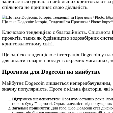
залишається однією з найбільших криптовалют за р
спільнота не припиняє свою діяльність.
Що таке Dogecoin: Історія, Тенденції та Прогнози / Photo: https://
Ключовою тенденцією є благодійність. Спільнота 
проектів, таких як будівництво водозабірних систе
криптовалютному світі.
Ще однією тенденцією є інтеграція Dogecoin у пла
для оплати товарів і послуг в окремих магазинах, 
Прогнози для Dogecoin на майбутнє
Майбутнє Dogecoin лишається непередбачуваним, х
значну популярність. Проте є кілька факторів, як
Підтримка знаменитостей
: Протягом останніх років Іл
нового буму її вартості. Однак залежність від популярни
Загальне прийняття
: Для того, щоб Dogecoin став дійс
момент він більше використовується для спекуляцій, ніж 