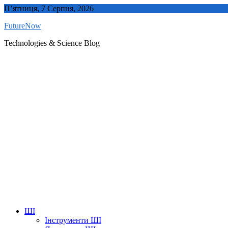
Skip
П’ятниця, 7 Серпня, 2026
to
FutureNow
content
Technologies & Science Blog
ШІ
Інструменти ШІ