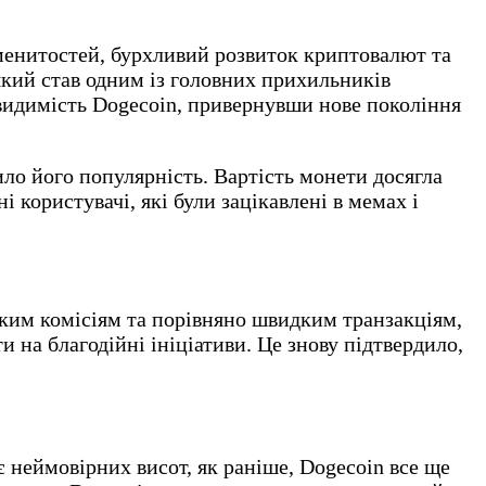
аменитостей, бурхливий розвиток криптовалют та
 який став одним із головних прихильників
 видимість Dogecoin, привернувши нове покоління
ило його популярність. Вартість монети досягла
і користувачі, які були зацікавлені в мемах і
ким комісіям та порівняно швидким транзакціям,
и на благодійні ініціативи. Це знову підтвердило,
є неймовірних висот, як раніше, Dogecoin все ще