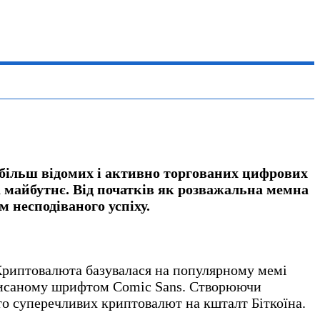
айбільш відомих і активно торгованих цифрових
на майбутнє. Від початків як розважальна мемна
 несподіваного успіху.
Криптовалюта базувалася на популярному мемі
написаному шрифтом Comic Sans. Створюючи
асто суперечливих криптовалют на кшталт Біткоїна.