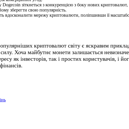
 Dogecoin зіткнеться з конкуренцією з боку нових криптовалют, 
йому зберегти свою популярність.
ть вдосконалити мережу криптовалюти, поліпшивши її масштабова
популярніших криптовалют світу є яскравим приклад
илу. Хоча майбутнє монети залишається невизначен
есу як інвесторів, так і простих користувачів, і йо
фінансів.
інь