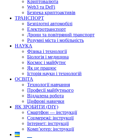
Криптовалюта
Web3 та DeFi
Безпека криптоактивів
ТРАНСПОРТ
Безпілотні автомобілі
Електротранспорт
Дрони та повітряний транспорт
Розумні міста і мобільність
НАУКА
Фізика і технології
Біологія і медицина
Космос і майбутнє
Як це працює
Історія науки і технологій
ОСВІТА
Технології навчання
Професії майбутнього
Віддалена робота
Цифрові навички
ЯК ЗРОБИТИ (DIY)
Смартфон — інструкції
Соцмережі: інструкції
Інтернет: інструкції
Комп’ютер: інструкції