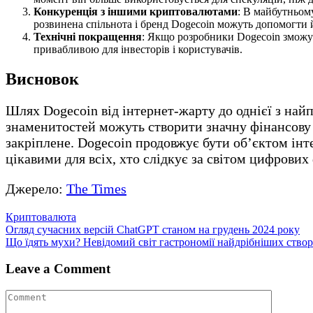
Конкуренція з іншими криптовалютами
: В майбутньому
розвинена спільнота і бренд Dogecoin можуть допомогти 
Технічні покращення
: Якщо розробники Dogecoin зможу
привабливою для інвесторів і користувачів.
Висновок
Шлях Dogecoin від інтернет-жарту до однієї з най
знаменитостей можуть створити значну фінансову с
закріплене. Dogecoin продовжує бути об’єктом інтер
цікавими для всіх, хто слідкує за світом цифрових 
Джерело:
The Times
Криптовалюта
Навігація
Огляд сучасних версій ChatGPT станом на грудень 2024 року
Що їдять мухи? Невідомий світ гастрономії найдрібніших створ
записів
Leave a Comment