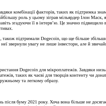
авдяки комбінації факторів, таких як підтримка зн
айбільшу роль у цьому зіграв мільярдер Ілон Маск,
навіть згадуючи її в інтерв’ю. Це значно підвищило
ктивах.
н, також підтримали Dogecoin, що ще більше збільш
 неї звернули увагу не лише інвестори, але й звичайн
истання Dogecoin для мікроплатежів. Завдяки низь
ежів, таких як чаєві для творців контенту чи донат
дружньому та легкому образу.
нь після буму 2021 року. Хоча вона більше не досяга