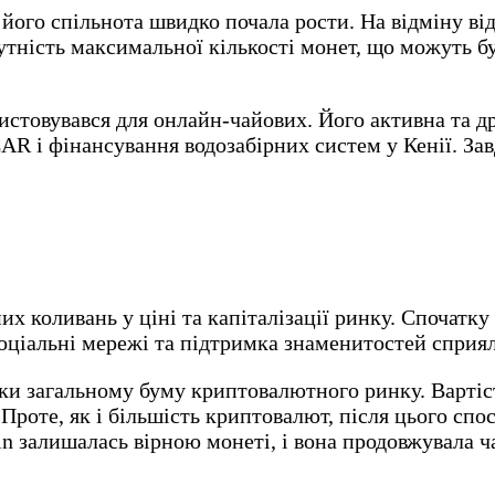
його спільнота швидко почала рости. На відміну від
утність максимальної кількості монет, що можуть б
товувався для онлайн-чайових. Його активна та дру
AR і фінансування водозабірних систем у Кенії. Зав
 коливань у ціні та капіталізації ринку. Спочатку в
соціальні мережі та підтримка знаменитостей сприя
ки загальному буму криптовалютного ринку. Вартіст
роте, як і більшість криптовалют, після цього спо
 залишалась вірною монеті, і вона продовжувала ча