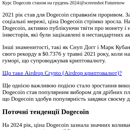
Курс Dogecoin станом на грудень 2024/@screenshot Futurenow
2021 рік став для Dogecoin справжнім проривом. З
соціальні мережі, ціна Dogecoin стрімко зросла. Н
Dogecoin, активно публікуючи твіти про монету і 
інвесторів, які були зацікавлені в нестандартних а
Інші знаменитості, такі як Снуп Догг і Марк Куба
свого рекорду в $0.7376 у травні 2021 року, коли на
гуморі, що супроводжував криптовалюту.
Що таке Airdrop Crypto (Airdrop криптовалют)?
Ще однією важливою подією стало зростання викор
Dogecoin став популярним вибором для дрібних плат
що Dogecoin здобув популярність завдяки своєму 
Поточні тенденції Dogecoin
На 2024 рік, ціна Dogecoin зазнала значних колива