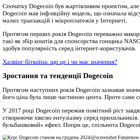
Спочатку Dogecoin був жартівливим проектом, але 
Dogecoin мав інфляційну модель, що означала відс
малих транзакцій і мікроплатежів у Інтернеті.
Протягом перших років Dogecoin переважно викорис
такі як збір коштів для спонсорства гонщика NASC
здобув популярність серед інтернет-користувачів.
Халвінг біткоїна: що це і чи має значення?
Зростання та тенденції Dogecoin
Протягом наступних років Dogecoin зазнавав значних
його ціна була лише частиною цента. Проте саме 
У 2017 році Dogecoin пережив помітний ріст завдя
створюючи хвилю ентузіазму серед прихильників. П
бульбашковий» ефект. Попри це, спільнота Dogecoin