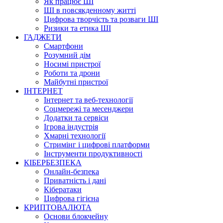
Як працює ШІ
ШІ в повсякденному житті
Цифрова творчість та розваги ШІ
Ризики та етика ШІ
ГАДЖЕТИ
Смартфони
Розумний дім
Носимі пристрої
Роботи та дрони
Майбутні пристрої
ІНТЕРНЕТ
Інтернет та веб-технології
Соцмережі та месенджери
Додатки та сервіси
Ігрова індустрія
Хмарні технології
Стримінг і цифрові платформи
Інструменти продуктивності
КІБЕРБЕЗПЕКА
Онлайн-безпека
Приватність і дані
Кібератаки
Цифрова гігієна
КРИПТОВАЛЮТА
Основи блокчейну