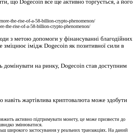
и, що Dogecoin все ще активно торгується, а його
re-the-rise-of-a-58-billion-crypto-phenomenon/
ходи з метою допомоги у фінансуванні благодійних
Це зміцнює імідж Dogecoin як позитивної сили в
ь домінувати на ринку, Dogecoin став доступним
що навіть жартівлива криптовалюта може здобути
довжить активно підтримувати монету, це може призвести до
 швидко змінюватися.
льш широкого застосування у реальних транзакціях. На даний