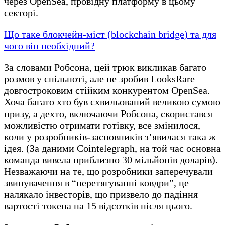
через OpenSea, провідну платформу в цьому
секторі.
Що таке блокчейн-міст (blockchain bridge) та для
чого він необхідний?
За словами Робсона, цей трюк викликав багато
розмов у спільноті, але не зробив LooksRare
довгостроковим стійким конкурентом OpenSea.
Хоча багато хто був схвильований великою сумою
призу, а дехто, включаючи Робсона, скористався
можливістю отримати готівку, все змінилося,
коли у розробників-засновників з’явилася така ж
ідея. (За даними Cointelegraph, на той час основна
команда вивела приблизно 30 мільйонів доларів).
Незважаючи на те, що розробники заперечували
звинувачення в “перетягуванні ковдри”, це
налякало інвесторів, що призвело до падіння
вартості токена на 15 відсотків після цього.