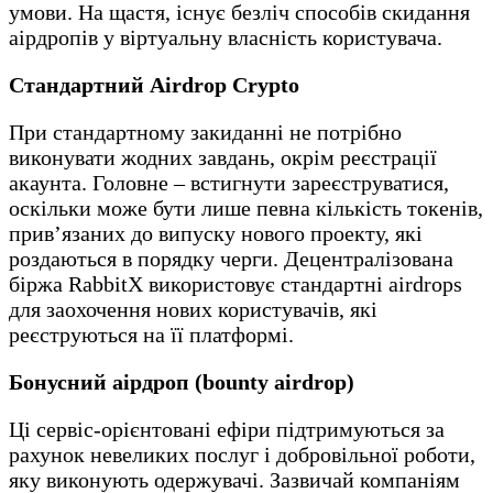
умови. На щастя, існує безліч способів скидання
аірдропів у віртуальну власність користувача.
Стандартний Airdrop Crypto
При стандартному закиданні не потрібно
виконувати жодних завдань, окрім реєстрації
акаунта. Головне – встигнути зареєструватися,
оскільки може бути лише певна кількість токенів,
прив’язаних до випуску нового проекту, які
роздаються в порядку черги. Децентралізована
біржа RabbitX використовує стандартні airdrops
для заохочення нових користувачів, які
реєструються на її платформі.
Бонусний аірдроп (bounty airdrop)
Ці сервіс-орієнтовані ефіри підтримуються за
рахунок невеликих послуг і добровільної роботи,
яку виконують одержувачі. Зазвичай компаніям