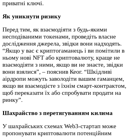
приватні ключі.
Як уникнути ризику
Перед тим, як взаємодіяти з будь-якими
несподіваними токенами, проведіть власне
дослідження джерела, звідки вони надходять.
“Якщо у вас є криптогаманець і ви помітили в
ньому нові NFT або криптовалюту, краще не
взаємодіяти з ними, якщо ви не знаєте, звідки
вони взялися”, – пояснив Кеог. “Шкідливі
аірдропи можуть заволодіти вашим гаманцем,
якщо ви взаємодієте з їхнім смарт-контрактом,
щоб переказати їх або спробувати продати на
ринку”.
Шахрайство з перетягуванням килима
У шахрайських схемах Web3-стартап може
пропонувати криптовалюти потенційним