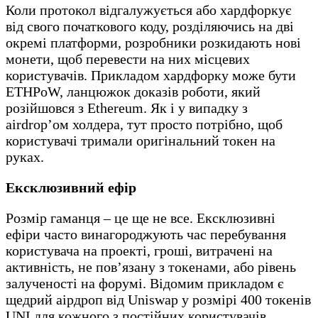
Коли протокол відгалужується або хардфоркує
від свого початкового коду, розділяючись на дві
окремі платформи, розробники розкидають нові
монети, щоб перевести на них місцевих
користувачів. Прикладом хардфорку може бути
ETHPoW, ланцюжок доказів роботи, який
розійшовся з Ethereum. Як і у випадку з
airdrop’ом холдера, тут просто потрібно, щоб
користувачі тримали оригінальний токен на
руках.
Ексклюзивний ефір
Розмір гаманця – це ще не все. Ексклюзивні
ефіри часто винагороджують час перебування
користувача на проекті, гроші, витрачені на
активність, не пов’язану з токенами, або рівень
залученості на форумі. Відомим прикладом є
щедрий аірдроп від Uniswap у розмірі 400 токенів
UNI для кожного з постійних користувачів,