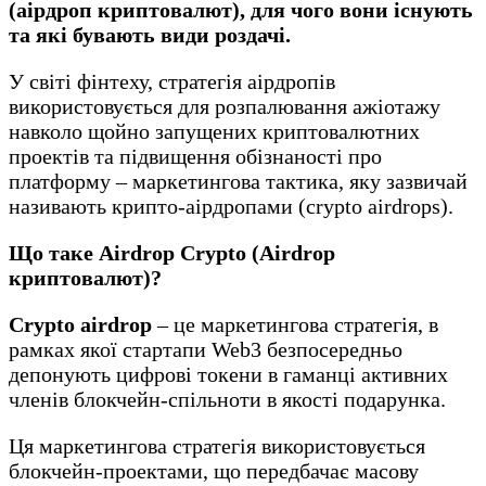
(аірдроп криптовалют), для чого вони існують
та які бувають види роздачі.
У світі фінтеху, стратегія аірдропів
використовується для розпалювання ажіотажу
навколо щойно запущених криптовалютних
проектів та підвищення обізнаності про
платформу – маркетингова тактика, яку зазвичай
називають крипто-аірдропами (crypto airdrops).
Що таке Airdrop Crypto (Airdrop
криптовалют)?
Crypto airdrop
– це маркетингова стратегія, в
рамках якої стартапи Web3 безпосередньо
депонують цифрові токени в гаманці активних
членів блокчейн-спільноти в якості подарунка.
Ця маркетингова стратегія використовується
блокчейн-проектами, що передбачає масову