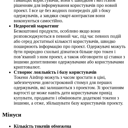
гаманцях користувачів, вони є швидким і миттєвим
рішенням для інформування користувачів про новий
проект. І все це без жодних попередніх дій з боку
одержувачів, а завдяки смарт-контрактам вони
виконуються самостійно.
Недорогий маркетинг
Безкоштовні продукти, особливо якщо вони
розповсюджуються в певний час, під час певних подій
або серед достатньої кількості користувачів, швидко
поширюють інформацію про проект. Одержувачі можуть
бути природно схильні дізнатися більше про токен і
пов’язаний з ним проект, а також обговорити ці ставки з
іншими допитливими одержувачами або користувачами
криптовалют.
Створює лояльність і базу користувачів
Токени Airdrop можуть з часом зростати в ціні,
забезпечуючи довгостроковий стимул для перших
одержувачів, які залишаються з проектом. Зі зростанням
вартості це може навіть дати користувачам привід
купувати, продавати і обмінювати додаткові токени з
іншими, а отже, збільшувати базу користувачів проекту.
Мінуси
Кількість токенів обмежена