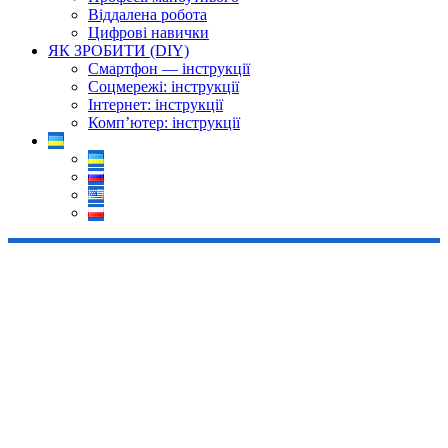
Віддалена робота
Цифрові навички
ЯК ЗРОБИТИ (DIY)
Смартфон — інструкції
Соцмережі: інструкції
Інтернет: інструкції
Комп’ютер: інструкції