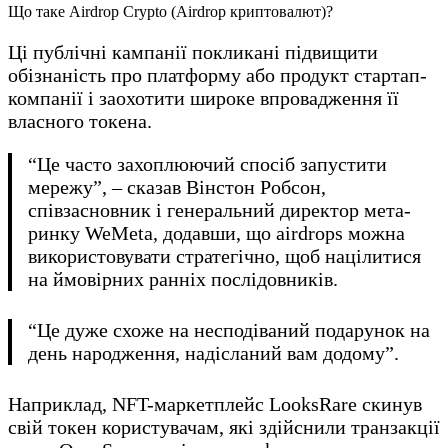
Що таке Airdrop Crypto (Airdrop криптовалют)?
Ці публічні кампанії покликані підвищити
обізнаність про платформу або продукт стартап-
компанії і заохотити широке впровадження її
власного токена.
“Це часто захоплюючий спосіб запустити
мережу”, – сказав Вінстон Робсон,
співзасновник і генеральний директор мета-
ринку WeMeta, додавши, що airdrops можна
використовувати стратегічно, щоб націлитися
на ймовірних ранніх послідовників.
“Це дуже схоже на несподіваний подарунок на
день народження, надісланий вам додому”.
Наприклад, NFT-маркетплейс LooksRare скинув
свій токен користувачам, які здійснили транзакції