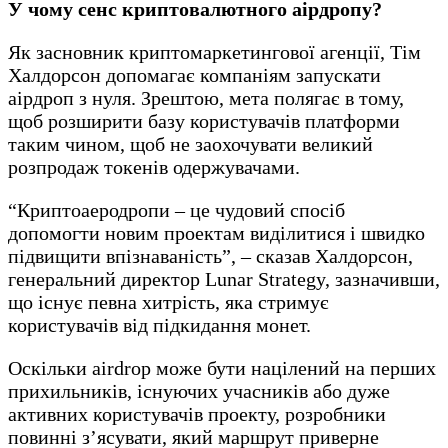
У чому сенс криптовалютного аірдропу?
Як засновник криптомаркетингової агенції, Тім
Халдорсон допомагає компаніям запускати
аірдроп з нуля. Зрештою, мета полягає в тому,
щоб розширити базу користувачів платформи
таким чином, щоб не заохочувати великий
розпродаж токенів одержувачами.
“Криптоаеродропи – це чудовий спосіб
допомогти новим проектам виділитися і швидко
підвищити впізнаваність”, – сказав Халдорсон,
генеральний директор Lunar Strategy, зазначивши,
що існує певна хитрість, яка стримує
користувачів від підкидання монет.
Оскільки airdrop може бути націлений на перших
прихильників, існуючих учасників або дуже
активних користувачів проекту, розробники
повинні з’ясувати, який маршрут приверне