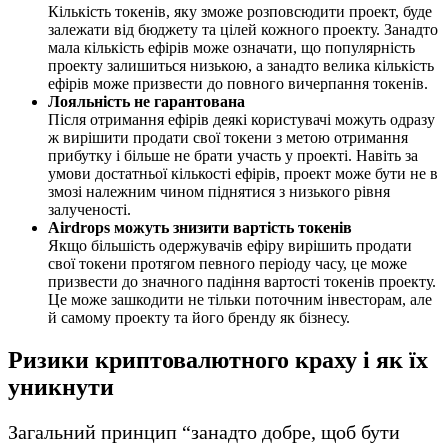
Кількість токенів, яку зможе розповсюдити проект, буде
залежати від бюджету та цілей кожного проекту. Занадто
мала кількість ефірів може означати, що популярність
проекту залишиться низькою, а занадто велика кількість
ефірів може призвести до повного вичерпання токенів.
Лояльність не гарантована
Після отримання ефірів деякі користувачі можуть одразу
ж вирішити продати свої токени з метою отримання
прибутку і більше не брати участь у проекті. Навіть за
умови достатньої кількості ефірів, проект може бути не в
змозі належним чином піднятися з низького рівня
залученості.
Airdrops можуть знизити вартість токенів
Якщо більшість одержувачів ефіру вирішить продати
свої токени протягом певного періоду часу, це може
призвести до значного падіння вартості токенів проекту.
Це може зашкодити не тільки поточним інвесторам, але
й самому проекту та його бренду як бізнесу.
Ризики криптовалютного краху і як їх
уникнути
Загальний принцип “занадто добре, щоб бути