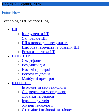
Skip
Неділя, 9 Серпня, 2026
to
FutureNow
content
Technologies & Science Blog
ШІ
Інструменти ШІ
Як працює ШІ
ШІ в повсякденному житті
Цифрова творчість та розваги ШІ
Ризики та етика ШІ
ГАДЖЕТИ
Смартфони
Розумний дім
Носимі пристрої
Роботи та дрони
Майбутні пристрої
ІНТЕРНЕТ
Інтернет та веб-технології
Соцмережі та месенджери
Додатки та сервіси
Ігрова індустрія
Хмарні технології
Стримінг і цифрові платформи