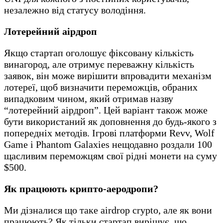
незалежно від статусу володіння.
Лотерейний аірдроп
Якщо стартап оголошує фіксовану кількість
винагород, але отримує переважну кількість
заявок, він може вирішити впровадити механізм
лотереї, щоб визначити переможців, обраних
випадковим чином, який отримав назву
“лотерейний аірдроп”. Цей варіант також може
бути використаний як доповнення до будь-якого з
попередніх методів. Ігрові платформи Revv, Wolf
Game і Phantom Galaxies нещодавно роздали 100
щасливим переможцям свої рідні монети на суму
$500.
Як працюють крипто-аеродропи?
Ми дізналися що таке airdrop crypto, але як вони
працюють? Як тільки стартап вирішує, що