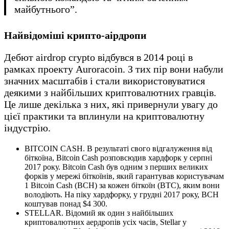
майбутнього”.
Найвідоміші крипто-аірдропи
Дебют airdrop crypto відбувся в 2014 році в
рамках проекту Auroracoin. З тих пір вони набули
значних масштабів і стали використовуватися
деякими з найбільших криптовалютних гравців.
Це лише декілька з них, які привернули увагу до
цієї практики та вплинули на криптовалютну
індустрію.
BITCOIN CASH. В результаті свого відгалуження від
біткоїна, Bitcoin Cash розповсюдив хардфорк у серпні
2017 року. Bitcoin Cash був одним з перших великих
форків у мережі біткоїнів, який гарантував користувачам
1 Bitcoin Cash (BCH) за кожен біткоїн (BTC), яким вони
володіють. На піку хардфорку, у грудні 2017 року, BCH
коштував понад $4 300.
STELLAR. Відомий як один з найбільших
криптовалютних аердропів усіх часів, Stellar у