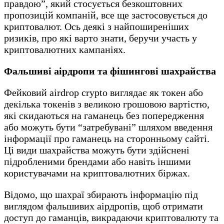
правдою”, який стосується безкоштовних
пропозицій компаній, все ще застосовується до
криптовалют. Ось деякі з найпоширеніших
ризиків, про які варто знати, беручи участь у
криптовалютних кампаніях.
Фальшиві аірдропи та фішингові шахрайства
Фейковий airdrop crypto виглядає як токен або
декілька токенів з великою грошовою вартістю,
які скидаються на гаманець без попередження
або можуть бути “затребувані” шляхом введення
інформації про гаманець на сторонньому сайті.
Ці види шахрайства можуть бути здійснені
підробленими брендами або навіть іншими
користувачами на криптовалютних біржах.
Відомо, що шахраї збирають інформацію під
виглядом фальшивих аірдропів, щоб отримати
доступ до гаманців, викрадаючи криптовалюту та