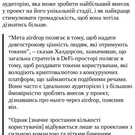
аудиторію, яка може зробити найбільший внесок
у проект на його унікальній стадії, і як найкраще
стимулювати громадськість, щоб вона хотіла
дізнатись більше.
“Мета airdrop полягає в тому, щоб надати
довгострокову цінність людям, які отримують
токени”, – сказав Халдорсон, зазначивши, що
загальна стратегія в DeFi-просторі полягає в
тому, щоб роздавати токени користувачам, які
володіють криптовалютою з конкуруючих
платформ, що займаються подібними речами.
Вони часто є ідеальною аудиторією і з більшою
ймовірністю зроблять внесок у проект,
дізнавшись про нього через airdrop, пояснив
він.
“Однак [значне зростання кількості
користувачів] відбувається лише за проектами з
сильною командою та чітким баченням