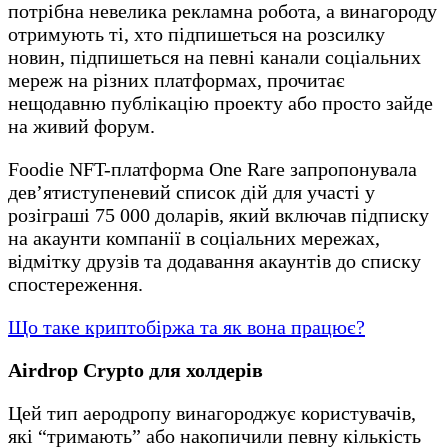
потрібна невелика рекламна робота, а винагороду
отримують ті, хто підпишеться на розсилку
новин, підпишеться на певні канали соціальних
мереж на різних платформах, прочитає
нещодавню публікацію проекту або просто зайде
на живий форум.
Foodie NFT-платформа One Rare запропонувала
дев’ятиступеневий список дій для участі у
розіграші 75 000 доларів, який включав підписку
на акаунти компанії в соціальних мережах,
відмітку друзів та додавання акаунтів до списку
спостереження.
Що таке криптобіржа та як вона працює?
Airdrop Crypto для холдерів
Цей тип аеродропу винагороджує користувачів,
які “тримають” або накопичили певну кількість