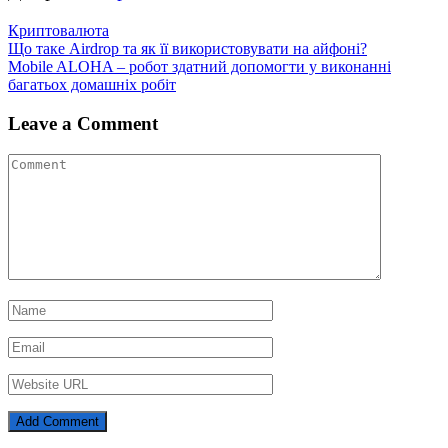
Криптовалюта
Навігація
Що таке Airdrop та як її використовувати на айфоні?
Mobile ALOHA – робот здатний допомогти у виконанні
записів
багатьох домашніх робіт
Leave a Comment