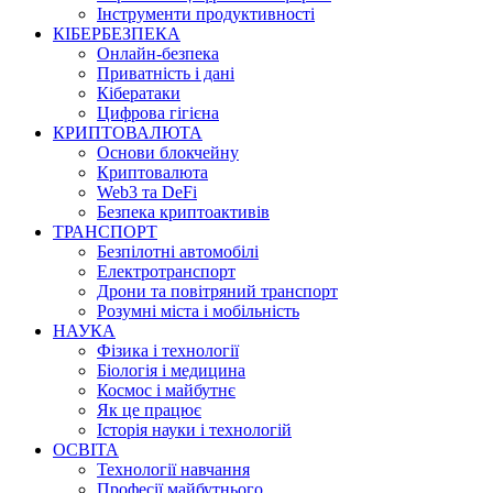
Інструменти продуктивності
КІБЕРБЕЗПЕКА
Онлайн-безпека
Приватність і дані
Кібератаки
Цифрова гігієна
КРИПТОВАЛЮТА
Основи блокчейну
Криптовалюта
Web3 та DeFi
Безпека криптоактивів
ТРАНСПОРТ
Безпілотні автомобілі
Електротранспорт
Дрони та повітряний транспорт
Розумні міста і мобільність
НАУКА
Фізика і технології
Біологія і медицина
Космос і майбутнє
Як це працює
Історія науки і технологій
ОСВІТА
Технології навчання
Професії майбутнього