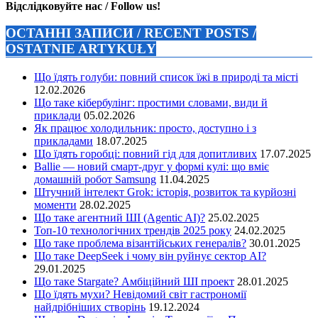
Відслідковуйте нас / Follow us!
ОСТАННІ ЗАПИСИ / RECENT POSTS /
OSTATNIE ARTYKUŁY
Що їдять голуби: повний список їжі в природі та місті
12.02.2026
Що таке кібербулінг: простими словами, види й
приклади
05.02.2026
Як працює холодильник: просто, доступно і з
прикладами
18.07.2025
Що їдять горобці: повний гід для допитливих
17.07.2025
Ballie — новий смарт-друг у формі кулі: що вміє
домашній робот Samsung
11.04.2025
Штучний інтелект Grok: історія, розвиток та курйозні
моменти
28.02.2025
Що таке агентний ШІ (Agentic AI)?
25.02.2025
Топ-10 технологічних трендів 2025 року
24.02.2025
Що таке проблема візантійських генералів?
30.01.2025
Що таке DeepSeek і чому він руйнує сектор АІ?
29.01.2025
Що таке Stargate? Амбіційний ШІ проект
28.01.2025
Що їдять мухи? Невідомий світ гастрономії
найдрібніших створінь
19.12.2024