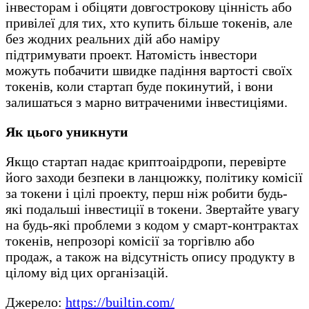
інвесторам і обіцяти довгострокову цінність або
привілеї для тих, хто купить більше токенів, але
без жодних реальних дій або наміру
підтримувати проект. Натомість інвестори
можуть побачити швидке падіння вартості своїх
токенів, коли стартап буде покинутий, і вони
залишаться з марно витраченими інвестиціями.
Як цього уникнути
Якщо стартап надає криптоаірдропи, перевірте
його заходи безпеки в ланцюжку, політику комісії
за токени і цілі проекту, перш ніж робити будь-
які подальші інвестиції в токени. Звертайте увагу
на будь-які проблеми з кодом у смарт-контрактах
токенів, непрозорі комісії за торгівлю або
продаж, а також на відсутність опису продукту в
цілому від цих організацій.
Джерело:
https://builtin.com/