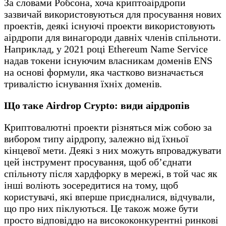
За словами Робсона, хоча криптоаірдропи
зазвичай використовуються для просування нових
проектів, деякі існуючі проекти використовують
аірдропи для винагороди давніх членів спільноти.
Наприклад, у 2021 році Ethereum Name Service
надав токени існуючим власникам доменів ENS
на основі формули, яка частково визначається
тривалістю існування їхніх доменів.
Що таке Airdrop Crypto: види аірдропів
Криптовалютні проекти різняться між собою за
вибором типу аірдропу, залежно від їхньої
кінцевої мети. Деякі з них можуть впроваджувати
цей інструмент просування, щоб об’єднати
спільноту після хардфорку в мережі, в той час як
інші воліють зосередитися на тому, щоб
користувачі, які вперше приєдналися, відчували,
що про них піклуються. Це також може бути
просто відповіддю на висококонкурентні ринкові