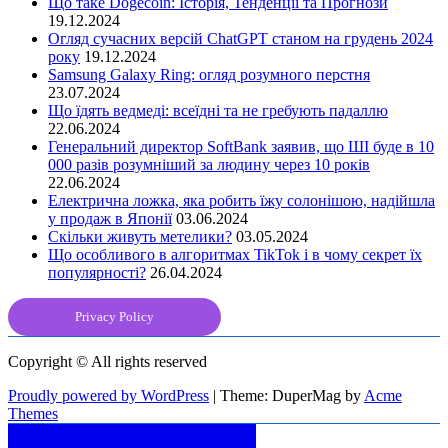
Що таке Dogecoin: Історія, Тенденції та Прогнози
19.12.2024
Огляд сучасних версій ChatGPT станом на грудень 2024
року
19.12.2024
Samsung Galaxy Ring: огляд розумного перстня
23.07.2024
Що їдять ведмеді: всеїдні та не гребують падаллю
22.06.2024
Генеральний директор SoftBank заявив, що ШІ буде в 10
000 разів розумніший за людину через 10 років
22.06.2024
Електрична ложка, яка робить їжу солонішою, надійшла
у продаж в Японії
03.06.2024
Скільки живуть метелики?
03.05.2024
Що особливого в алгоритмах TikTok і в чому секрет їх
популярності?
26.04.2024
Privacy Policy
Copyright © All rights reserved
Proudly powered by WordPress
|
Theme: DuperMag by
Acme
Themes