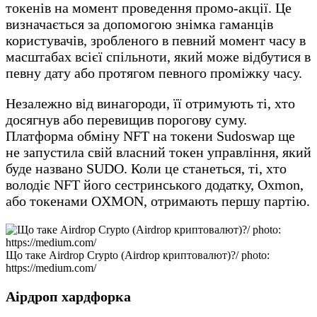
токенів на момент проведення промо-акції. Це
визначається за допомогою знімка гаманців
користувачів, зробленого в певний момент часу в
масштабах всієї спільноти, який може відбутися в
певну дату або протягом певного проміжку часу.
Незалежно від винагороди, її отримують ті, хто
досягнув або перевищив порогову суму.
Платформа обміну NFT на токени Sudoswap ще
не запустила свій власний токен управління, який
буде названо SUDO. Коли це станеться, ті, хто
володіє NFT його сестринського додатку, Oxmon,
або токенами OXMON, отримають першу партію.
Що таке Airdrop Crypto (Airdrop криптовалют)?/ photo:
https://medium.com/
Аірдроп хардфорка