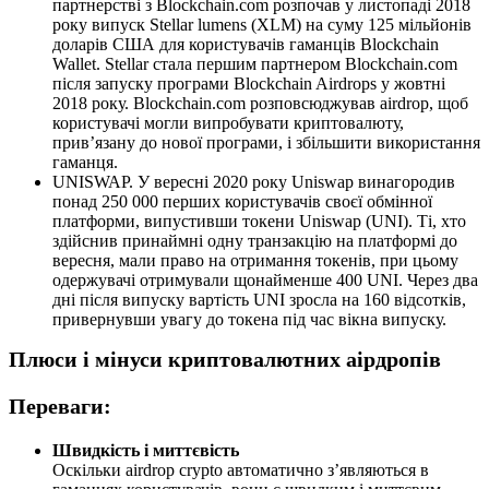
партнерстві з Blockchain.com розпочав у листопаді 2018
року випуск Stellar lumens (XLM) на суму 125 мільйонів
доларів США для користувачів гаманців Blockchain
Wallet. Stellar стала першим партнером Blockchain.com
після запуску програми Blockchain Airdrops у жовтні
2018 року. Blockchain.com розповсюджував airdrop, щоб
користувачі могли випробувати криптовалюту,
прив’язану до нової програми, і збільшити використання
гаманця.
UNISWAP. У вересні 2020 року Uniswap винагородив
понад 250 000 перших користувачів своєї обмінної
платформи, випустивши токени Uniswap (UNI). Ті, хто
здійснив принаймні одну транзакцію на платформі до
вересня, мали право на отримання токенів, при цьому
одержувачі отримували щонайменше 400 UNI. Через два
дні після випуску вартість UNI зросла на 160 відсотків,
привернувши увагу до токена під час вікна випуску.
Плюси і мінуси криптовалютних аірдропів
Переваги:
Швидкість і миттєвість
Оскільки airdrop crypto автоматично з’являються в