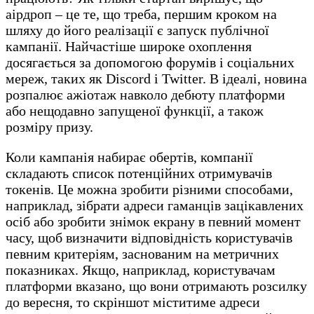
аірдроп – це те, що треба, першим кроком на
шляху до його реалізації є запуск публічної
кампанії. Найчастіше широке охоплення
досягається за допомогою форумів і соціальних
мереж, таких як Discord і Twitter. В ідеалі, новина
розпалює ажіотаж навколо дебюту платформи
або нещодавно запущеної функції, а також
розміру призу.
Коли кампанія набирає обертів, компанії
складають список потенційних отримувачів
токенів. Це можна зробити різними способами,
наприклад, зібрати адреси гаманців зацікавлених
осіб або зробити знімок екрану в певний момент
часу, щоб визначити відповідність користувачів
певним критеріям, заснованим на метричних
показниках. Якщо, наприклад, користувачам
платформи вказано, що вони отримають розсилку
до вересня, то скріншот міститиме адреси