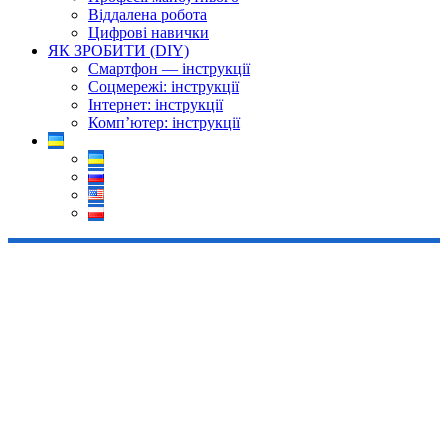
Віддалена робота
Цифрові навички
ЯК ЗРОБИТИ (DIY)
Смартфон — інструкції
Соцмережі: інструкції
Інтернет: інструкції
Комп’ютер: інструкції