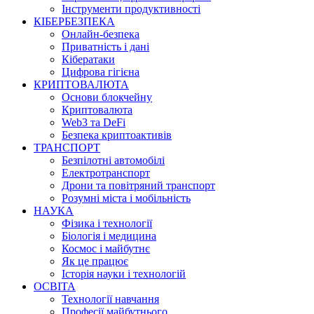
Інструменти продуктивності
КІБЕРБЕЗПЕКА
Онлайн-безпека
Приватність і дані
Кібератаки
Цифрова гігієна
КРИПТОВАЛЮТА
Основи блокчейну
Криптовалюта
Web3 та DeFi
Безпека криптоактивів
ТРАНСПОРТ
Безпілотні автомобілі
Електротранспорт
Дрони та повітряний транспорт
Розумні міста і мобільність
НАУКА
Фізика і технології
Біологія і медицина
Космос і майбутнє
Як це працює
Історія науки і технологій
ОСВІТА
Технології навчання
Професії майбутнього