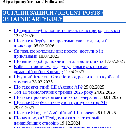
Відслідковуйте нас / Follow us!
ОСТАННІ ЗАПИСИ / RECENT POSTS /
OSTATNIE ARTYKUŁY
Що їдять голуби: повний список їжі в природі та місті
12.02.2026
Що таке кібербулінг: простими словами, види й
приклади
05.02.2026
Як працює холодильник: просто, доступно і з
прикладами
18.07.2025
Що їдять горобці: повний гід для допитливих
17.07.2025
Ballie — новий смарт-друг у формі кулі: що вміє
домашній робот Samsung
11.04.2025
Штучний інтелект Grok: історія, розвиток та курйозні
моменти
28.02.2025
Що таке агентний ШІ (Agentic AI)?
25.02.2025
Топ-10 технологічних трендів 2025 року
24.02.2025
Що таке проблема візантійських генералів?
30.01.2025
Що таке DeepSeek і чому він руйнує сектор АІ?
29.01.2025
Що таке Stargate? Амбіційний ШІ проект
28.01.2025
Що їдять мухи? Невідомий світ гастрономії
найдрібніших створінь
19.12.2024