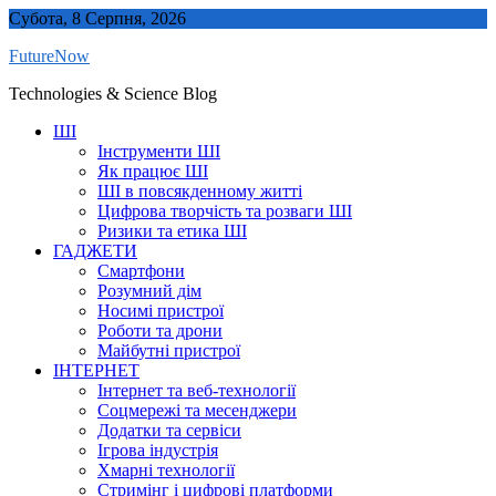
Skip
Субота, 8 Серпня, 2026
to
FutureNow
content
Technologies & Science Blog
ШІ
Інструменти ШІ
Як працює ШІ
ШІ в повсякденному житті
Цифрова творчість та розваги ШІ
Ризики та етика ШІ
ГАДЖЕТИ
Смартфони
Розумний дім
Носимі пристрої
Роботи та дрони
Майбутні пристрої
ІНТЕРНЕТ
Інтернет та веб-технології
Соцмережі та месенджери
Додатки та сервіси
Ігрова індустрія
Хмарні технології
Стримінг і цифрові платформи