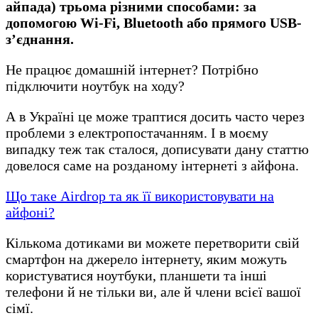
айпада) трьома різними способами: за
допомогою Wi-Fi, Bluetooth або прямого USB-
з’єднання.
Не працює домашній інтернет? Потрібно
підключити ноутбук на ходу?
А в Україні це може траптися досить часто через
проблеми з електропостачанням. І в моєму
випадку теж так сталося, дописувати дану статтю
довелося саме на розданому інтернеті з айфона.
Що таке Airdrop та як її використовувати на
айфоні?
Кількома дотиками ви можете перетворити свій
смартфон на джерело інтернету, яким можуть
користуватися ноутбуки, планшети та інші
телефони й не тільки ви, але й члени всієї вашої
сімї.