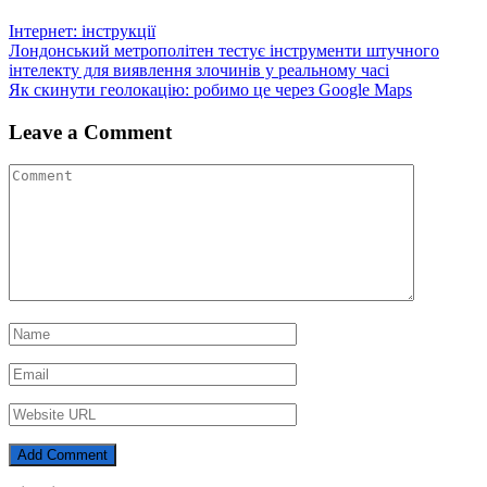
Інтернет: інструкції
Навігація
Лондонський метрополітен тестує інструменти штучного
інтелекту для виявлення злочинів у реальному часі
записів
Як скинути геолокацію: робимо це через Google Maps
Leave a Comment