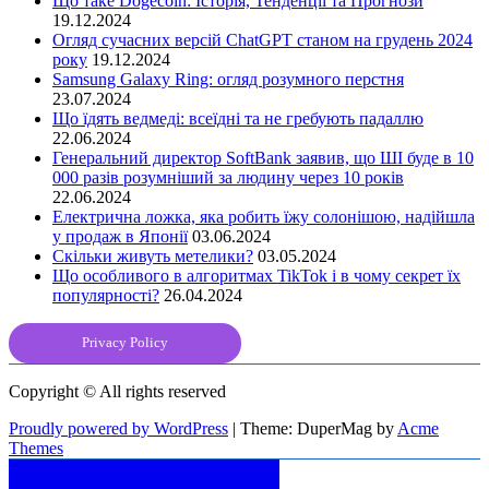
Що таке Dogecoin: Історія, Тенденції та Прогнози
19.12.2024
Огляд сучасних версій ChatGPT станом на грудень 2024
року
19.12.2024
Samsung Galaxy Ring: огляд розумного перстня
23.07.2024
Що їдять ведмеді: всеїдні та не гребують падаллю
22.06.2024
Генеральний директор SoftBank заявив, що ШІ буде в 10
000 разів розумніший за людину через 10 років
22.06.2024
Електрична ложка, яка робить їжу солонішою, надійшла
у продаж в Японії
03.06.2024
Скільки живуть метелики?
03.05.2024
Що особливого в алгоритмах TikTok і в чому секрет їх
популярності?
26.04.2024
Privacy Policy
Copyright © All rights reserved
Proudly powered by WordPress
|
Theme: DuperMag by
Acme
Themes