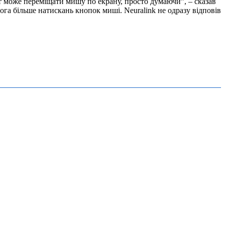
єнт може переміщати мишу по екрану, просто думаючи”, – сказав
ога більше натискань кнопок миші. Neuralink не одразу відповів