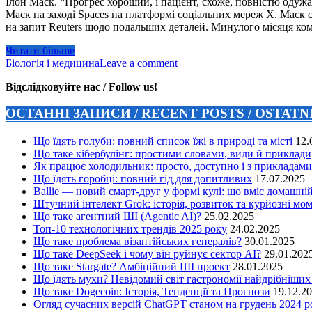
Ілон Маск. “Прогрес хороший, і пацієнт, схоже, повністю одужа
Маск на заході Spaces на платформі соціальних мереж X. Маск с
на запит Reuters щодо подальших деталей. Минулого місяця ко
Читати більше
Біологія і медицина
Leave a comment
Відслідковуйте нас / Follow us!
ОСТАННІ ЗАПИСИ / RECENT POSTS / OSTAT
Що їдять голуби: повний список їжі в природі та місті
12.
Що таке кібербулінг: простими словами, види й приклади
Як працює холодильник: просто, доступно і з прикладами
Що їдять горобці: повний гід для допитливих
17.07.2025
Ballie — новий смарт-друг у формі кулі: що вміє домашні
Штучний інтелект Grok: історія, розвиток та курйозні мо
Що таке агентний ШІ (Agentic AI)?
25.02.2025
Топ-10 технологічних трендів 2025 року
24.02.2025
Що таке проблема візантійських генералів?
30.01.2025
Що таке DeepSeek і чому він руйнує сектор АІ?
29.01.202
Що таке Stargate? Амбіційний ШІ проект
28.01.2025
Що їдять мухи? Невідомий світ гастрономії найдрібніших
Що таке Dogecoin: Історія, Тенденції та Прогнози
19.12.2
Огляд сучасних версій ChatGPT станом на грудень 2024 р