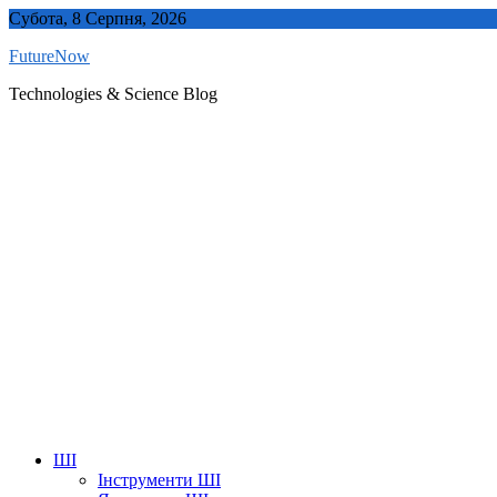
Skip
Субота, 8 Серпня, 2026
to
FutureNow
content
Technologies & Science Blog
ШІ
Інструменти ШІ