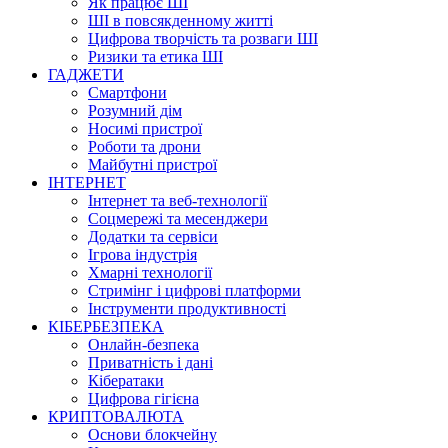
Як працює ШІ
ШІ в повсякденному житті
Цифрова творчість та розваги ШІ
Ризики та етика ШІ
ГАДЖЕТИ
Смартфони
Розумний дім
Носимі пристрої
Роботи та дрони
Майбутні пристрої
ІНТЕРНЕТ
Інтернет та веб-технології
Соцмережі та месенджери
Додатки та сервіси
Ігрова індустрія
Хмарні технології
Стримінг і цифрові платформи
Інструменти продуктивності
КІБЕРБЕЗПЕКА
Онлайн-безпека
Приватність і дані
Кібератаки
Цифрова гігієна
КРИПТОВАЛЮТА
Основи блокчейну