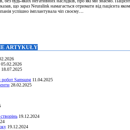
в, без будь-яких негативних наслідків, про які ми знаємо. Паці
казав, що зараз Neuralink намагається отримати від пацієнта яком
мпанія успішно імплантувала чіп своєму…
NIE ARTYKUŁY
02.2026
05.02.2026
18.07.2025
й робот Samsung
11.04.2025
менти
28.02.2025
5
 створінь
19.12.2024
024
оку
19.12.2024