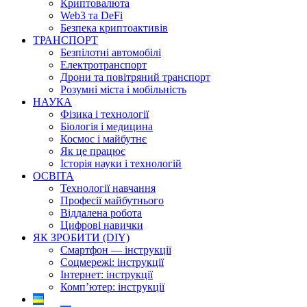
Криптовалюта
Web3 та DeFi
Безпека криптоактивів
ТРАНСПОРТ
Безпілотні автомобілі
Електротранспорт
Дрони та повітряний транспорт
Розумні міста і мобільність
НАУКА
Фізика і технології
Біологія і медицина
Космос і майбутнє
Як це працює
Історія науки і технологій
ОСВІТА
Технології навчання
Професії майбутнього
Віддалена робота
Цифрові навички
ЯК ЗРОБИТИ (DIY)
Смартфон — інструкції
Соцмережі: інструкції
Інтернет: інструкції
Комп’ютер: інструкції