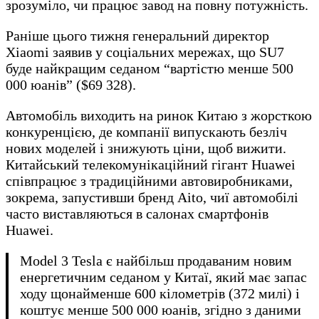
зрозуміло, чи працює завод на повну потужність.
Раніше цього тижня генеральний директор
Xiaomi заявив у соціальних мережах, що SU7
буде найкращим седаном “вартістю менше 500
000 юанів” ($69 328).
Автомобіль виходить на ринок Китаю з жорсткою
конкуренцією, де компанії випускають безліч
нових моделей і знижують ціни, щоб вижити.
Китайський телекомунікаційний гігант Huawei
співпрацює з традиційними автовиробниками,
зокрема, запустивши бренд Aito, чиї автомобілі
часто виставляються в салонах смартфонів
Huawei.
Model 3 Tesla є найбільш продаваним новим
енергетичним седаном у Китаї, який має запас
ходу щонайменше 600 кілометрів (372 милі) і
коштує менше 500 000 юанів, згідно з даними