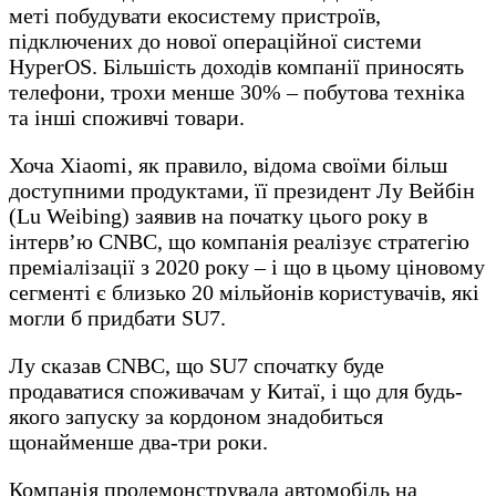
меті побудувати екосистему пристроїв,
підключених до нової операційної системи
HyperOS. Більшість доходів компанії приносять
телефони, трохи менше 30% – побутова техніка
та інші споживчі товари.
Хоча Xiaomi, як правило, відома своїми більш
доступними продуктами, її президент Лу Вейбін
(Lu Weibing) заявив на початку цього року в
інтерв’ю CNBC, що компанія реалізує стратегію
преміалізації з 2020 року – і що в цьому ціновому
сегменті є близько 20 мільйонів користувачів, які
могли б придбати SU7.
Лу сказав CNBC, що SU7 спочатку буде
продаватися споживачам у Китаї, і що для будь-
якого запуску за кордоном знадобиться
щонайменше два-три роки.
Компанія продемонструвала автомобіль на