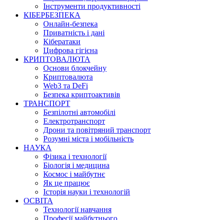
Інструменти продуктивності
КІБЕРБЕЗПЕКА
Онлайн-безпека
Приватність і дані
Кібератаки
Цифрова гігієна
КРИПТОВАЛЮТА
Основи блокчейну
Криптовалюта
Web3 та DeFi
Безпека криптоактивів
ТРАНСПОРТ
Безпілотні автомобілі
Електротранспорт
Дрони та повітряний транспорт
Розумні міста і мобільність
НАУКА
Фізика і технології
Біологія і медицина
Космос і майбутнє
Як це працює
Історія науки і технологій
ОСВІТА
Технології навчання
Професії майбутнього