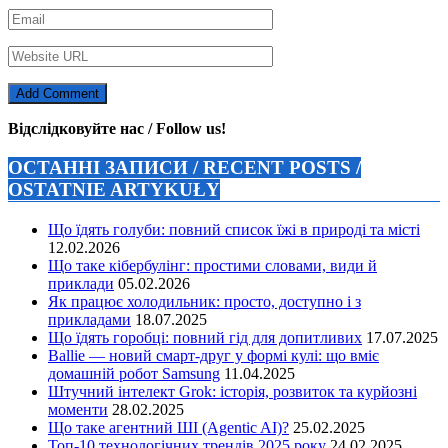
Відслідковуйте нас / Follow us!
ОСТАННІ ЗАПИСИ / RECENT POSTS /
OSTATNIE ARTYKUŁY
Що їдять голуби: повний список їжі в природі та місті
12.02.2026
Що таке кібербулінг: простими словами, види й
приклади
05.02.2026
Як працює холодильник: просто, доступно і з
прикладами
18.07.2025
Що їдять горобці: повний гід для допитливих
17.07.2025
Ballie — новий смарт-друг у формі кулі: що вміє
домашній робот Samsung
11.04.2025
Штучний інтелект Grok: історія, розвиток та курйозні
моменти
28.02.2025
Що таке агентний ШІ (Agentic AI)?
25.02.2025
Топ-10 технологічних трендів 2025 року
24.02.2025