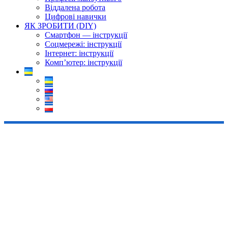
Віддалена робота
Цифрові навички
ЯК ЗРОБИТИ (DIY)
Смартфон — інструкції
Соцмережі: інструкції
Інтернет: інструкції
Комп’ютер: інструкції