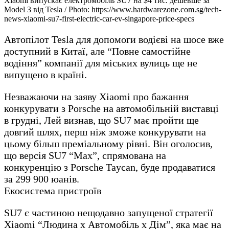
Xiaomi випускає електромобіль SU7 на $4 тис. дешевше за
Model 3 від Tesla / Photo: https://www.hardwarezone.com.sg/tech-
news-xiaomi-su7-first-electric-car-ev-singapore-price-specs
Автопілот Tesla для допомоги водієві на шосе вже
доступний в Китаї, але “Повне самостійне
водіння” компанії для міських вулиць ще не
випущено в країні.
Незважаючи на заяву Xiaomi про бажання
конкурувати з Porsche на автомобільній виставці
в грудні, Лей визнав, що SU7 має пройти ще
довгий шлях, перш ніж зможе конкурувати на
цьому більш преміальному рівні. Він оголосив,
що версія SU7 “Max”, спрямована на
конкуренцію з Porsche Taycan, буде продаватися
за 299 900 юанів.
Екосистема пристроїв
SU7 є частиною нещодавно запущеної стратегії
Xiaomi “Людина x Автомобіль x Дім”, яка має на