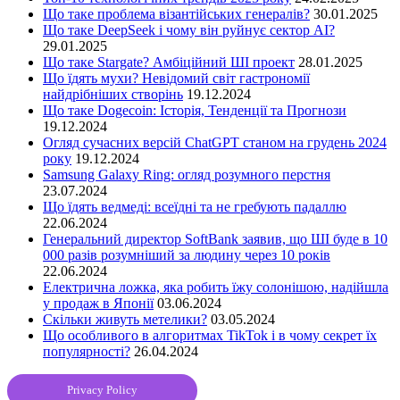
Що таке проблема візантійських генералів?
30.01.2025
Що таке DeepSeek і чому він руйнує сектор АІ?
29.01.2025
Що таке Stargate? Амбіційний ШІ проект
28.01.2025
Що їдять мухи? Невідомий світ гастрономії
найдрібніших створінь
19.12.2024
Що таке Dogecoin: Історія, Тенденції та Прогнози
19.12.2024
Огляд сучасних версій ChatGPT станом на грудень 2024
року
19.12.2024
Samsung Galaxy Ring: огляд розумного перстня
23.07.2024
Що їдять ведмеді: всеїдні та не гребують падаллю
22.06.2024
Генеральний директор SoftBank заявив, що ШІ буде в 10
000 разів розумніший за людину через 10 років
22.06.2024
Електрична ложка, яка робить їжу солонішою, надійшла
у продаж в Японії
03.06.2024
Скільки живуть метелики?
03.05.2024
Що особливого в алгоритмах TikTok і в чому секрет їх
популярності?
26.04.2024
Privacy Policy