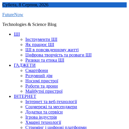
Skip
Субота, 8 Серпня, 2026
to
FutureNow
content
Technologies & Science Blog
ШІ
Інструменти ШІ
Як працює ШІ
ШІ в повсякденному житті
Цифрова творчість та розваги ШІ
Ризики та етика ШІ
ГАДЖЕТИ
Смартфони
Розумний дім
Носимі пристрої
Роботи та дрони
Майбутні пристрої
ІНТЕРНЕТ
Інтернет та веб-технології
Соцмережі та месенджери
Додатки та сервіси
Ігрова індустрія
Хмарні технології
Стримінг і цифрові платформи