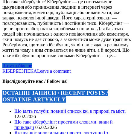
Що таке кібербулінг? Кібербулінг — це систематичне
цькування або приниження людини в інтернеті через
повідомлення, коментарі, публікації або онлайн-чати, яке
завдає психологічної шкоди. Його характерні ознаки —
повторюваність, публічність і постійний тиск. Кібербулінг —
це не просто абстрактна «проблема з новин». Для багатьох
людей він починається з одного повідомлення або коментаря,
який чомусь не дає спокою, а закінчитися може дуже трагічно.
Розберімося, що таке кібербулінг, як він виглядає в реальному
житті та чому з ним стикаються не лише діти, а й дорослі. Що
таке кібербулінг простими словами Кібербулінг — це…
Читати більше
КІБЕРБЕЗПЕКА
Leave a comment
Відслідковуйте нас / Follow us!
ОСТАННІ ЗАПИСИ / RECENT POSTS /
OSTATNIE ARTYKUŁY
Що їдять голуби: повний список їжі в природі та місті
12.02.2026
Що таке кібербулінг: простими словами, види й
приклади
05.02.2026
Як працює холодильник: просто, доступно і з