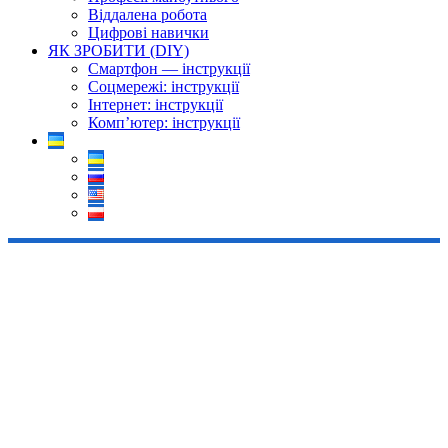
Віддалена робота
Цифрові навички
ЯК ЗРОБИТИ (DIY)
Смартфон — інструкції
Соцмережі: інструкції
Інтернет: інструкції
Комп’ютер: інструкції