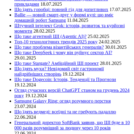
прикладами
18.07.2025
Що їдять горобці: повний гід для допитливих
17.07.2025
Ballie — новий смарт-друг у формі кулі: що вміє
домашній робот Samsung
11.04.2025
Штучний інтелект Grok: історія, розвиток та курйозні
моменти
28.02.2025
Що таке агентний ШІ (Agentic AI)?
25.02.2025
Топ-10 технологічних трендів 2025 року
24.02.2025
Що таке проблема візантійських генералів?
30.01.2025
Що таке DeepSeek і чому він руйнує сектор АІ?
29.01.2025
Що таке Stargate? Амбіційний ШІ проект
28.01.2025
Що їдять мухи? Невідомий світ гастрономії
найдрібніших створінь
19.12.2024
Що таке Dogecoin: Історія, Тенденції та Прогнози
19.12.2024
Огляд сучасних версій ChatGPT станом на грудень 2024
року
19.12.2024
Samsung Galaxy Ring: огляд розумного перстня
23.07.2024
Що їдять ведмеді: всеїдні та не гребують падаллю
22.06.2024
Генеральний директор SoftBank заявив, що ШІ буде в 10
000 разів розумніший за людину через 10 років
22.06.2024