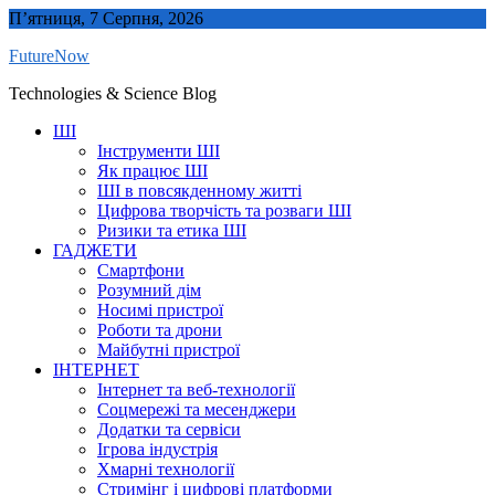
Skip
П’ятниця, 7 Серпня, 2026
to
FutureNow
content
Technologies & Science Blog
ШІ
Інструменти ШІ
Як працює ШІ
ШІ в повсякденному житті
Цифрова творчість та розваги ШІ
Ризики та етика ШІ
ГАДЖЕТИ
Смартфони
Розумний дім
Носимі пристрої
Роботи та дрони
Майбутні пристрої
ІНТЕРНЕТ
Інтернет та веб-технології
Соцмережі та месенджери
Додатки та сервіси
Ігрова індустрія
Хмарні технології
Стримінг і цифрові платформи