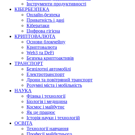
Інструменти продуктивності
КІБЕРБЕЗПЕКА
Онлайн-безпека
Приватність і дані
Кібератаки
Цифрова гігієна
КРИПТОВАЛЮТА
Основи блокчейну
Криптовалюта
Web3 та DeFi
Безпека криптоактивів
ТРАНСПОРТ
Безпілотні автомобілі
Електротранспорт
Дрони та повітряний транспорт
Розумні міста і мобільність
НАУКА
Фізика і технології
Біологія і медицина
Космос і майбутнє
Як це працює
Історія науки і технологій
ОСВІТА
Технології навчання
Професії майбутнього