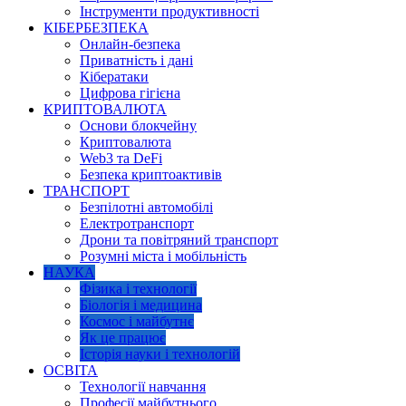
Інструменти продуктивності
КІБЕРБЕЗПЕКА
Онлайн-безпека
Приватність і дані
Кібератаки
Цифрова гігієна
КРИПТОВАЛЮТА
Основи блокчейну
Криптовалюта
Web3 та DeFi
Безпека криптоактивів
ТРАНСПОРТ
Безпілотні автомобілі
Електротранспорт
Дрони та повітряний транспорт
Розумні міста і мобільність
НАУКА
Фізика і технології
Біологія і медицина
Космос і майбутнє
Як це працює
Історія науки і технологій
ОСВІТА
Технології навчання
Професії майбутнього