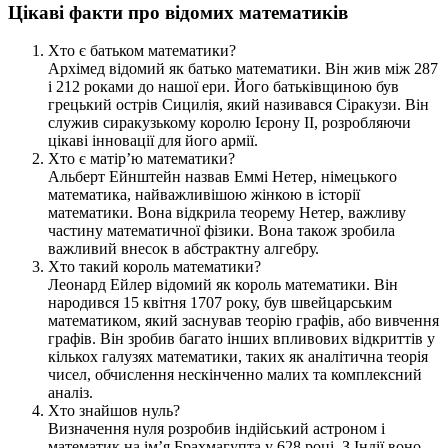
Ц‍ікаві факти про відомих математиків
Хто є батьком математики?
Архімед відомий як батько математики. Він жив між 287
і 212 роками до нашої ери. Його батьківщиною був
грецький острів Сицилія, який називався Сіракузи. Він
служив сиракузькому королю Ієрону II, розробляючи
цікаві інновації для його армії.
Хто є матір’ю математики?
Альберт Ейнштейн назвав Еммі Нетер, німецького
математика, найважливішою жінкою в історії
математики. Вона відкрила теорему Нетер, важливу
частину математичної фізики. Вона також зробила
важливий внесок в абстрактну алгебру.
Хто такий король математики?
Леонард Ейлер відомий як король математики. Він
народився 15 квітня 1707 року, був швейцарським
математиком, який заснував теорію графів, або вивчення
графів. Він зробив багато інших впливових відкриттів у
кількох галузях математики, таких як аналітична теорія
чисел, обчислення нескінченно малих та комплексний
аналіз.
Хто знайшов нуль?
Визначення нуля розробив індійський астроном і
математик на ім’я Брахмагупта у 628 році. З Індії воно