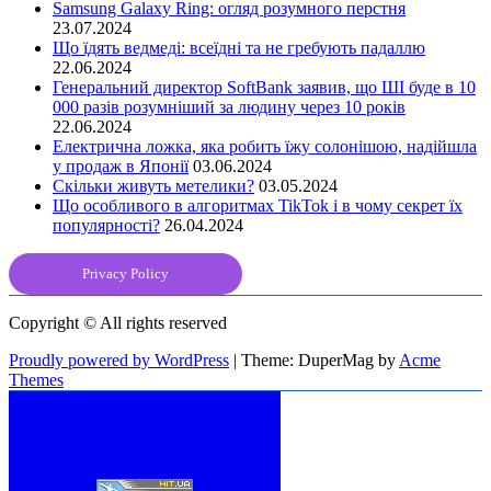
Samsung Galaxy Ring: огляд розумного перстня
23.07.2024
Що їдять ведмеді: всеїдні та не гребують падаллю
22.06.2024
Генеральний директор SoftBank заявив, що ШІ буде в 10
000 разів розумніший за людину через 10 років
22.06.2024
Електрична ложка, яка робить їжу солонішою, надійшла
у продаж в Японії
03.06.2024
Скільки живуть метелики?
03.05.2024
Що особливого в алгоритмах TikTok і в чому секрет їх
популярності?
26.04.2024
Privacy Policy
Copyright © All rights reserved
Proudly powered by WordPress
|
Theme: DuperMag by
Acme
Themes