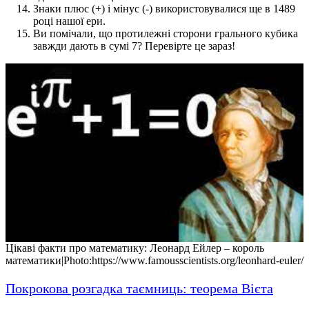
Знаки плюс (+) і мінус (-) використовувалися ще в 1489
році нашої ери.
Ви помічали, що протилежні сторони грального кубика
завжди дають в сумі 7? Перевірте це зараз!
Цікаві факти про математику: Леонард Ейлер – король
математики|Photo:https://www.famousscientists.org/leonhard-euler/
Покрокова розгадка таємниць: теорема Вієта