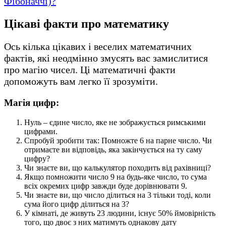
Фібоначчі)?
Цікаві факти про математику
Ось кілька цікавих і веселих математичних
фактів, які неодмінно змусять вас замислитися
про магію чисел. Ці математичні факти
допоможуть вам легко її зрозуміти.
Магія цифр:
Нуль – єдине число, яке не зображується римськими
цифрами.
Спробуй зробити так: Помножте 6 на парне число. Чи
отримаєте ви відповідь, яка закінчується на ту саму
цифру?
Чи знаєте ви, що калькулятор походить від рахівниці?
Якщо помножити число 9 на будь-яке число, то сума
всіх окремих цифр завжди буде дорівнювати 9.
Чи знаєте ви, що число ділиться на 3 тільки тоді, коли
сума його цифр ділиться на 3?
У кімнаті, де живуть 23 людини, існує 50% ймовірність
того, що двоє з них матимуть однакову дату