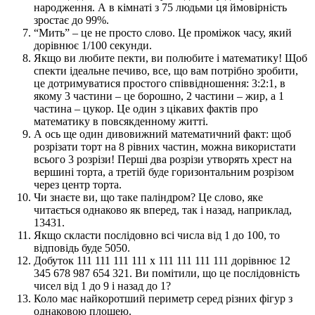
народження. А в кімнаті з 75 людьми ця ймовірність
зростає до 99%.
“Мить” – це не просто слово. Це проміжок часу, який
дорівнює 1/100 секунди.
Якщо ви любите пекти, ви полюбите і математику! Щоб
спекти ідеальне печиво, все, що вам потрібно зробити,
це дотримуватися простого співвідношення: 3:2:1, в
якому 3 частини – це борошно, 2 частини – жир, а 1
частина – цукор. Це один з цікавих фактів про
математику в повсякденному житті.
А ось ще один дивовижний математичний факт: щоб
розрізати торт на 8 рівних частин, можна використати
всього 3 розрізи! Перші два розрізи утворять хрест на
вершині торта, а третій буде горизонтальним розрізом
через центр торта.
Чи знаєте ви, що таке паліндром? Це слово, яке
читається однаково як вперед, так і назад, наприклад,
13431.
Якщо скласти послідовно всі числа від 1 до 100, то
відповідь буде 5050.
Добуток 111 111 111 111 x 111 111 111 111 дорівнює 12
345 678 987 654 321. Ви помітили, що це послідовність
чисел від 1 до 9 і назад до 1?
Коло має найкоротший периметр серед різних фігур з
однаковою площею.