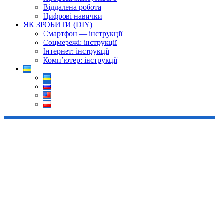
Віддалена робота
Цифрові навички
ЯК ЗРОБИТИ (DIY)
Смартфон — інструкції
Соцмережі: інструкції
Інтернет: інструкції
Комп’ютер: інструкції