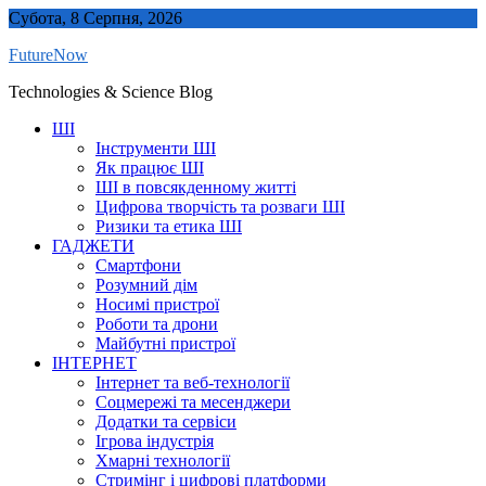
Skip
Субота, 8 Серпня, 2026
to
FutureNow
content
Technologies & Science Blog
ШІ
Інструменти ШІ
Як працює ШІ
ШІ в повсякденному житті
Цифрова творчість та розваги ШІ
Ризики та етика ШІ
ГАДЖЕТИ
Смартфони
Розумний дім
Носимі пристрої
Роботи та дрони
Майбутні пристрої
ІНТЕРНЕТ
Інтернет та веб-технології
Соцмережі та месенджери
Додатки та сервіси
Ігрова індустрія
Хмарні технології
Стримінг і цифрові платформи