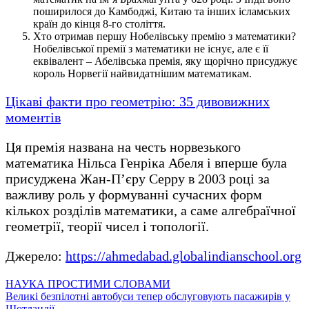
поширилося до Камбоджі, Китаю та інших ісламських
країн до кінця 8-го століття.
Хто отримав першу Нобелівську премію з математики?
Нобелівської премії з математики не існує, але є її
еквівалент – Абелівська премія, яку щорічно присуджує
король Норвегії найвидатнішим математикам.
Цікаві факти про геометрію: 35 дивовижних
моментів
Ця премія названа на честь норвезького
математика Нільса Генріка Абеля і вперше була
присуджена Жан-П’єру Серру в 2003 році за
важливу роль у формуванні сучасних форм
кількох розділів математики, а саме алгебраїчної
геометрії, теорії чисел і топології.
Джерело:
https://ahmedabad.globalindianschool.org
НАУКА ПРОСТИМИ СЛОВАМИ
Навігація
Великі безпілотні автобуси тепер обслуговують пасажирів у
Шотландії