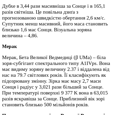
Дубхе в 3,44 рази масивніша за Сонце і в 165,1
разів світніша. Це повільна дзиґа з
прогнозованою швидкістю обертання 2,6 км/с.
Супутник менш масивний, його маса становить
близько 1,6 мас Сонця. Візуальна зоряна
величина – 4,86.
Мерак
Мерак, Бета Великої Ведмедиці (β UMa) – біла
зоря-субгігант спектрального типу A1IVps. Вона
має видиму зоряну величину 2.37 і віддалена від
нас на 79.7 світлових років. Її класифікують як
підозрювану змінну. Зірка має масу 2,7 маси
Сонця і радіус у 3,021 рази більший за Сонце.
При температурі поверхні 9 377 K вона в 63,015
разів яскравіша за Сонце. Приблизний вік зорі
становить близько 500 мільйонів років.