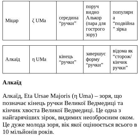
поруч
видно
популярн
середина
Алькор
а
Міцар
ζ UMa
“ручки”
(пара для
“подвійна
гострого
” зірка
зору)
відома як
завершує
кінець
“сторож/
Алкаїд
η UMa
форму
“ручки”
кінчик
“ручки”
ручки”
Алкаїд
Алкаїд, Eta Ursae Majoris (η Uma) – зоря, що
позначає кінець ручки Великої Ведмедиці та
кінчик хвоста Великої Ведмедиці. Це одна з
найгарячіших зірок, видимих неозброєним оком.
Це дуже молода зоря, вік якої оцінюється всього в
10 мільйонів років.