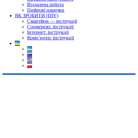
Віддалена робота
Цифрові навички
ЯК ЗРОБИТИ (DIY)
Смартфон — інструкції
Соцмережі: інструкції
Інтернет: інструкції
Комп’ютер: інструкції