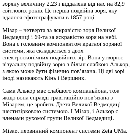
зоряну величину 2,23 і віддалена від нас на 82,9
світлових років. Це перша подвійна зоря, яку
вдалося сфотографувати в 1857 році.
Мізар – четверта за яскравістю зоря Великої
Ведмедиці і 69-та за яскравістю зоря на небі.
Вона є головним компонентом кратної зоряної
системи, яка складається з двох
спектроскопічних подвійних зір. Вона утворює
візуальну подвійну зорю з більш слабкою Алькор,
з якою може бути фізично пов’язана. Ці дві зорі
іноді називають Кінь і Вершник.
Сама Алькор має слабшого компаньйона, тож
якщо вона справді гравітаційно пов’язана з
Мізарем, це зробить Дзета Великої Ведмедиці
шестизірковою системою. І Мізар, і Алькор є
членами рухомої групи Великої Ведмедиці.
Мізар, первинний компонент системи Zeta UMa,