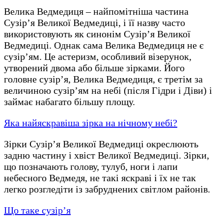
Велика Ведмедиця – найпомітніша частина
Сузір’я Великої Ведмедиці, і її назву часто
використовують як синонім Сузір’я Великої
Ведмедиці. Однак сама Велика Ведмедиця не є
сузір’ям. Це астеризм, особливий візерунок,
утворений двома або більше зірками. Його
головне сузір’я, Велика Ведмедиця, є третім за
величиною сузір’ям на небі (після Гідри і Діви) і
займає набагато більшу площу.
Яка найяскравіша зірка на нічному небі?
Зірки Сузір’я Великої Ведмедиці окреслюють
задню частину і хвіст Великої Ведмедиці. Зірки,
що позначають голову, тулуб, ноги і лапи
небесного Ведмедя, не такі яскраві і їх не так
легко розгледіти із забруднених світлом районів.
Що таке сузір’я