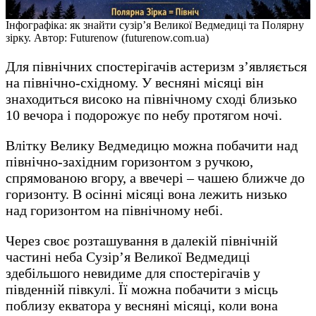
Інфографіка: як знайти сузір’я Великої Ведмедиці та Полярну
зірку. Автор: Futurenow (futurenow.com.ua)
Для північних спостерігачів астеризм з’являється
на північно-східному. У весняні місяці він
знаходиться високо на північному сході близько
10 вечора і подорожує по небу протягом ночі.
Влітку Велику Ведмедицю можна побачити над
північно-західним горизонтом з ручкою,
спрямованою вгору, а ввечері – чашею ближче до
горизонту. В осінні місяці вона лежить низько
над горизонтом на північному небі.
Через своє розташування в далекій північній
частині неба Сузір’я Великої Ведмедиці
здебільшого невидиме для спостерігачів у
південній півкулі. Її можна побачити з місць
поблизу екватора у весняні місяці, коли вона