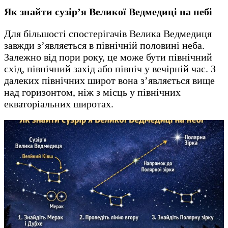
Як знайти сузір’я Великої Ведмедиці на небі
Для більшості спостерігачів Велика Ведмедиця
завжди з’являється в північній половині неба.
Залежно від пори року, це може бути північний
схід, північний захід або північ у вечірній час. З
далеких північних широт вона з’являється вище
над горизонтом, ніж з місць у північних
екваторіальних широтах.