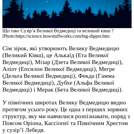
Що таке Сузір’я Великої Ведмедиці та великий ківш ?
|Photo:https://science.howstuffworks.com/big-dipper.htm
Сім зірок, які утворюють Велику Ведмедицю
(Великий Ківш), це Алькаїд (Ета Великої
Ведмедиці), Мізар (Дзета Великої Ведмедиці),
Аліот (Епсилон Великої Ведмедиці), Мегре
(Дельта Великої Ведмедиці), Фекда (Гамма
Великої Ведмедиці), Дубхе (Альфа Великої
Ведмедиці) і Мерак (Бета Великої Ведмедиці).
У північних широтах Велику Ведмедицю видно
протягом усього року. Це одна з перших зоряних
структур, яку ми навчилися розпізнавати, поряд з
Поясом Оріона, Кассіопеї та Північним Хрестом
у сузір’ї Лебедя.