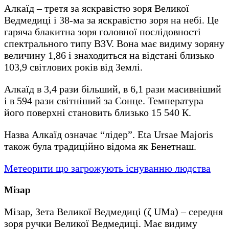
Алкаїд – третя за яскравістю зоря Великої
Ведмедиці і 38-ма за яскравістю зоря на небі. Це
гаряча блакитна зоря головної послідовності
спектрального типу B3V. Вона має видиму зоряну
величину 1,86 і знаходиться на відстані близько
103,9 світлових років від Землі.
Алкаїд в 3,4 рази більший, в 6,1 рази масивніший
і в 594 рази світніший за Сонце. Температура
його поверхні становить близько 15 540 К.
Назва Алкаїд означає “лідер”. Eta Ursae Majoris
також була традиційно відома як Бенетнаш.
Метеорити що загрожують існуванню людства
Мізар
Мізар, Зета Великої Ведмедиці (ζ UMa) – середня
зоря ручки Великої Ведмедиці. Має видиму