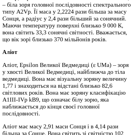
– біла зоря головної послідовності спектрального
типу A2Vp. Її маса у 2,2224 рази більша за масу
Сонця, а радіус у 2,4 рази більший за сонячний.
Маючи температуру поверхні близько 9 000 К,
вона світить 33,3 сонячні світності. Вважається,
що вік зорі близько 370 мільйонів років.
Аліот
Аліот, Epsilon Великої Ведмедиці (ε UMa) – зоря
у хвості Великої Ведмедиці, найближча до тіла
ведмедиці. Вона має візуальну зоряну величину
1,77 і знаходиться на відстані близько 82,6
світлових років. Вона має зоряну класифікацію
A1III-IVp kB9, що означає білу зорю, яка
наближається до кінця своєї головної
послідовності.
Аліот має масу 2,91 маси Сонця і в 4,14 рази
більша за Сонце. Вона світить зі світністю 102