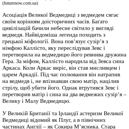
(futurenow.com.ua)
Асоціація Великої Ведмедиці з ведмедем сягає
своїм корінням доісторичних часів. Багато
цивілізацій бачили небесне світило у вигляді
ведмедя. Найвідоміша легенда походить з
грецької міфології. Вона пов’язує сузір’я з
німфою Каллісто, яку переслідував Зевс і
перетворила на ведмедицю його ревнива дружина
Гера. За міфом, Каллісто народила від Зевса сина
Аркаса. Коли Аркас виріс, він став мисливцем і
царем Аркадії. Під час полювання він натрапив
на ведмедя і, не впізнавши свою матір, націлив
стрілу, щоб убити його. Однак втрутився Зевс і
перетворив матір і сина на два ведмежих сузір’я –
Велику і Малу Ведмедицю.
У Великій Британії та Ірландії астеризм Великої
Ведмедиці відомий як Плуг, а в північних
частинах Англії – як Сокира М’ясника. Стара