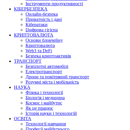
Інструменти продуктивності
КІБЕРБЕЗПЕКА
Онлайн-безпека
Приватність і дані
Кібератаки
Цифрова гігієна
КРИПТОВАЛЮТА
Основи блокчейну
Криптовалюта
Web3 та DeFi
Безпека криптоактивів
ТРАНСПОРТ
Безпілотні автомобілі
Електротранспорт
Дрони та повітряний транспорт
Розумні міста і мобільність
НАУКА
Фізика і технології
Біологія і медицина
Космос і майбутнє
Як це працює
Історія науки і технологій
ОСВІТА
Технології навчання
Професії майбутнього