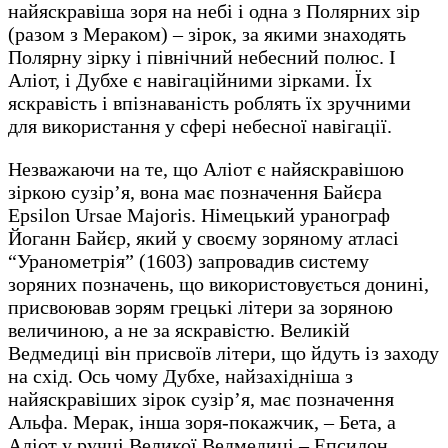
найяскравіша зоря на небі і одна з Полярних зір
(разом з Мераком) – зірок, за якими знаходять
Полярну зірку і північний небесний полюс. І
Аліот, і Дубхе є навігаційними зірками. Їх
яскравість і впізнаваність роблять їх зручними
для використання у сфері небесної навігації.
Незважаючи на те, що Аліот є найяскравішою
зіркою сузір’я, вона має позначення Байєра
Epsilon Ursae Majoris. Німецький уранограф
Йоганн Байєр, який у своєму зоряному атласі
“Уранометрія” (1603) запровадив систему
зоряних позначень, що використовується донині,
присвоював зорям грецькі літери за зоряною
величиною, а не за яскравістю. Великій
Ведмедиці він присвоїв літери, що йдуть із заходу
на схід. Ось чому Дубхе, найзахідніша з
найяскравіших зірок сузір’я, має позначення
Альфа. Мерак, інша зоря-покажчик, – Бета, а
Аліот у ручці Великої Ведмедиці – Епсилон.