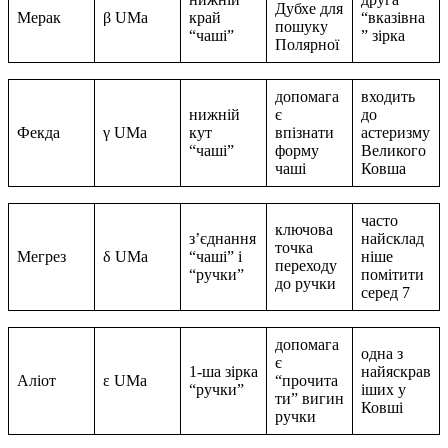
Дубхе для
Мерак
β UMa
край
“вказівна
пошуку
“чаші”
” зірка
Полярної
допомага
входить
нижній
є
до
Фекда
γ UMa
кут
впізнати
астеризму
“чаші”
форму
Великого
чаші
Ковша
часто
ключова
з’єднання
найсклад
точка
Мегрез
δ UMa
“чаші” і
ніше
переходу
“ручки”
помітити
до ручки
серед 7
допомага
одна з
є
1-ша зірка
найяскрав
Аліот
ε UMa
“прочита
“ручки”
іших у
ти” вигин
Ковші
ручки