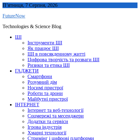
Skip
П’ятниця, 7 Серпня, 2026
to
FutureNow
content
Technologies & Science Blog
ШІ
Інструменти ШІ
Як працює ШІ
ШІ в повсякденному житті
Цифрова творчість та розваги ШІ
Ризики та етика ШІ
ГАДЖЕТИ
Смартфони
Розумний дім
Носимі пристрої
Роботи та дрони
Майбутні пристрої
ІНТЕРНЕТ
Інтернет та веб-технології
Соцмережі та месенджери
Додатки та сервіси
Ігрова індустрія
Хмарні технології
Стримінг і цифрові платформи