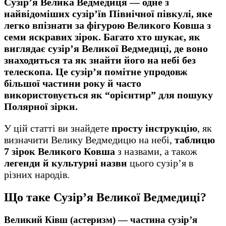
Сузір’я Велика Ведмедиця
— одне з
найвідоміших сузір’їв Північної півкулі, яке
легко впізнати за фігурою Великого Ковша з
семи яскравих зірок. Багато хто шукає,
як
виглядає сузір’я Великої Ведмедиці
,
де воно
знаходиться
та
як знайти його на небі
без
телескопа. Це сузір’я помітне упродовж
більшої частини року й часто
використовується як “орієнтир” для пошуку
Полярної зірки.
У цій статті ви знайдете
просту інструкцію
, як
визначити Велику Ведмедицю на небі,
таблицю
7 зірок Великого Ковша
з назвами, а також
легенди й культурні назви
цього сузір’я в
різних народів.
Що таке Сузір’я Великої Ведмедиці?
Великий Ківш (астеризм) — частина сузір’я