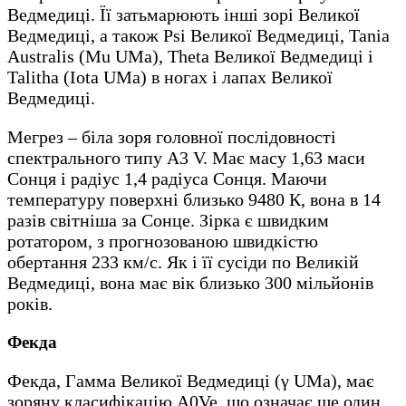
Ведмедиці. Її затьмарюють інші зорі Великої
Ведмедиці, а також Psi Великої Ведмедиці, Tania
Australis (Mu UMa), Theta Великої Ведмедиці і
Talitha (Iota UMa) в ногах і лапах Великої
Ведмедиці.
Мегрез – біла зоря головної послідовності
спектрального типу A3 V. Має масу 1,63 маси
Сонця і радіус 1,4 радіуса Сонця. Маючи
температуру поверхні близько 9480 К, вона в 14
разів світніша за Сонце. Зірка є швидким
ротатором, з прогнозованою швидкістю
обертання 233 км/с. Як і її сусіди по Великій
Ведмедиці, вона має вік близько 300 мільйонів
років.
Фекда
Фекда, Гамма Великої Ведмедиці (γ UMa), має
зоряну класифікацію A0Ve, що означає ще один