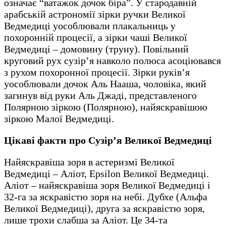
означає “ватажок дочок біра”. У стародавній
арабській астрономії зірки ручки Великої
Ведмедиці уособлювали плакальниць у
похоронній процесії, а зірки чаші Великої
Ведмедиці – домовину (труну). Повільний
круговий рух сузір’я навколо полюса асоціювався
з рухом похоронної процесії. Зірки руків’я
уособлювали дочок Аль Нааша, чоловіка, який
загинув від руки Аль Джаді, представленого
Полярною зіркою (Полярною), найяскравішою
зіркою Малої Ведмедиці.
Цікаві факти про Сузір’я Великої Ведмедиці
Найяскравіша зоря в астеризмі Великої
Ведмедиці – Аліот, Epsilon Великої Ведмедиці.
Аліот – найяскравіша зоря Великої Ведмедиці і
32-га за яскравістю зоря на небі. Дубхе (Альфа
Великої Ведмедиці), друга за яскравістю зоря,
лише трохи слабша за Аліот. Це 34-та