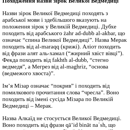
Походження назви зірок Великої Ведмедиці
Назви зірок Великої Ведмедиці походять з
арабської мови і здебільшого вказують на
положення зірок у Великій Ведмедиці. Дубхе
походить від арабського żahr ad-dubb al-akbar, що
означає “спина Великої Ведмедиці”. Назва Мерак
походить від al-maraqq (крижі). Аліот походить
від фрази алят аль-хамал (“жирний хвіст вівці”).
Фекда походить від fakhth al-dubb, “стегно
ведмедя”, а Мегрез від al-maghriz, “основа
(ведмежого хвоста)”.
Ім’я Мізар означає “покрив” і походить від
помилкового прочитання слова “чресла”. Воно
походить від імені сусіда Мізара по Великій
Ведмедиці – Мерак.
Назва Алкаїд не стосується Великої Ведмедиці.
Воно походить від фрази qā’id bināt naʿsh, що