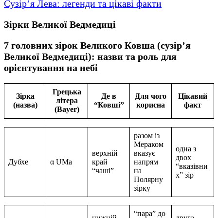
Сузір’я Лева: легенди та цікаві факти
Зірки Великої Ведмедиці
7 головних зірок Великого Ковша (сузір’я
Великої Ведмедиці): назви та роль для
орієнтування на небі
Грецька
Зірка
Де в
Для чого
Цікавий
літера
(назва)
“Ковші”
корисна
факт
(Bayer)
разом із
Мераком
одна з
верхній
вказує
двох
Дубхе
α UMa
край
напрям
“вказівни
“чаші”
на
х” зір
Полярну
зірку
“пара” до
нижній
друга