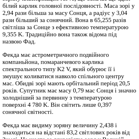
білий карлик головної послідовності. Маса зорі у
2,94 рази більша за масу Сонця, а радіус у 3,04
рази більший за сонячний. Вона в 65,255 разів
світліша за Сонце з ефективною температурою
9,355 K. Традиційно вона також відома під
назвою Фад.
Фекда має астрометричного подвійного
компаньйона, помаранчевого карлика
спектрального типу K2 V, який обурює її і
змушує коливатися навколо спільного центру
мас. Обидві зорі мають орбітальний період 20,5
років. Супутник має масу 0,79 мас Сонця і значно
холодніший за первинну з температурою
поверхні 4 780 K. Він світить лише 0,397
сонячної світності.
Фекда має видиму зоряну величину 2,438 і
знаходиться на відстані 83,2 світлових років від