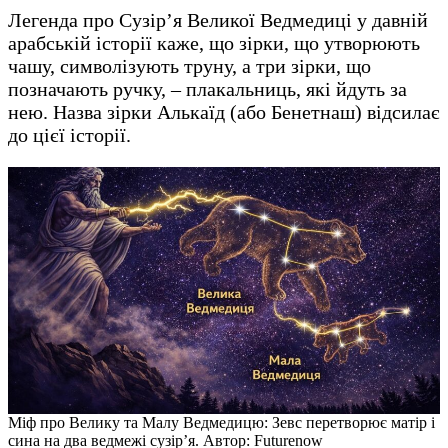
Легенда про Сузір’я Великої Ведмедиці у давній
арабській історії каже, що зірки, що утворюють
чашу, символізують труну, а три зірки, що
позначають ручку, – плакальниць, які йдуть за
нею. Назва зірки Алькаїд (або Бенетнаш) відсилає
до цієї історії.
Міф про Велику та Малу Ведмедицю: Зевс перетворює матір і
сина на два ведмежі сузір’я. Автор: Futurenow