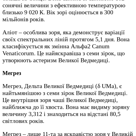
сонячні величини з ефективною температурою
близько 9 020 К. Вік зорі оцінюється в 300
мільйонів років.
Аліот – особлива зоря, яка демонструє варіації
своїх спектральних ліній протягом 5,1 дня. Вона
класифікується як змінна Альфа2 Canum
Venaticorum. Це найяскравіша з семи зірок, що
утворюють астеризм Великої Ведмедиці.
Мегрез
Мегрез, Дельта Великої Ведмедиці (δ UMa), є
найтьмянішою з семи зірок Великої Ведмедиці.
Це внутрішня зоря чаші Великої Ведмедиці,
найближча до її хвоста. Вона має видиму зоряну
величину 3,312 і знаходиться на відстані 80,5
світлових років.
Мегрез – лише 11-та за яскравістю зоря у Великій