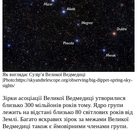
Як виглядає Сузір’я Великої Ведмедиці
|Photo:https://skyandtelescope.org/observing/big-dipper-spring-sky-
sights/
Зірки асоціації Великої Ведмедиці утворилися
близько 300 мільйонів років тому. Ядро групи
лежить на відстані близько 80 світлових років від
Землі. Багато яскравих зірок за межами Великої
Ведмедиці також є ймовірними членами групи.