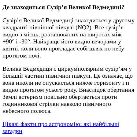
Де знаходиться Сузір’я Великої Ведмедиці?
Сузір’я Великої Ведмедиці знаходиться у другому
квадранті північної півкулі (NQ2). Все сузір’я
видно з місць, розташованих на широтах між
+90° і -30°. Найкраще його видно вечорами у
квітні, коли воно прокладає собі шлях по небу
протягом ночі.
Велика Ведмедиця є циркумполярним сузір’ям у
більшій частині північної півкулі. Це означає, що
вона ніколи не опускається нижче горизонту і її
видно протягом усього року. Внаслідок обертання
Землі астеризм повільно обертається проти
годинникової стрілки навколо північного
небесного полюса.
Цікаві факти про астрономію: які найбільші
загадки