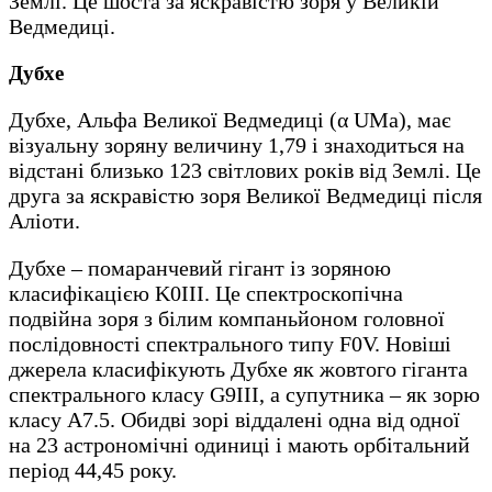
Землі. Це шоста за яскравістю зоря у Великій
Ведмедиці.
Дубхе
Дубхе, Альфа Великої Ведмедиці (α UMa), має
візуальну зоряну величину 1,79 і знаходиться на
відстані близько 123 світлових років від Землі. Це
друга за яскравістю зоря Великої Ведмедиці після
Аліоти.
Дубхе – помаранчевий гігант із зоряною
класифікацією K0III. Це спектроскопічна
подвійна зоря з білим компаньйоном головної
послідовності спектрального типу F0V. Новіші
джерела класифікують Дубхе як жовтого гіганта
спектрального класу G9III, а супутника – як зорю
класу A7.5. Обидві зорі віддалені одна від одної
на 23 астрономічні одиниці і мають орбітальний
період 44,45 року.