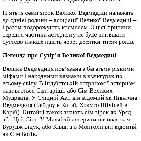
П’ять із семи зірок Великої Ведмедиці належать
до однієї родини – асоціації Великої Ведмедиці –
і разом подорожують космосом. З цієї причини
середня частина астеризму не буде виглядати
суттєво інакше навіть через десятки тисяч років.
Легенда про Сузір’я Великої Ведмедиці
Велика Ведмедиця пов’язана з багатьма різними
міфами і народними казками в культурах по
всьому світу. В індуїстській астрономії астеризм
називається Саптаріші, або Сім Великих
Мудреців. У Східній Азії він відомий як Північна
Ведмедиця (Бейдоу в Китаї, Хокуто Шічісей в
Кореї). Китайці також знають сім зірок як Уряд,
або Цей Сінг. У Малайзії астеризм називається
Бурудж Бідук, або Ківш, а в Монголії він відомий
як Сім Богів.