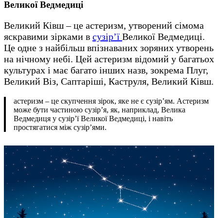
Великої Ведмедиці
Великий Ківш – це астеризм, утворений сімома
яскравими зірками в
сузір’ї
Великої Ведмедиці.
Це одне з найбільш впізнаваних зоряних утворень
на нічному небі. Цей астеризм відомий у багатьох
культурах і має багато інших назв, зокрема Плуг,
Великий Віз, Саптаріші, Каструля, Великий Ківш.
астеризм – це скупчення зірок, яке не є сузір’ям. Астеризм
може бути частиною сузір’я, як, наприклад, Велика
Ведмедиця у сузір’ї Великої Ведмедиці, і навіть
простягатися між сузір’ями.