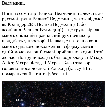
Ведмедиці.
П’ять із семи зір Великої Ведмедиці належать до
рухомої групи Великої Ведмедиці, також відомої
як Коліндер 285. Велика Ведмедиця (або
асоціація Великої Ведмедиці) – це група зір, які
мають спільний правильний рух і однакову
швидкість у просторі. Це вказує на те, що вони
мають однакове походження і сформувалися в
одній молекулярній хмарі приблизно в один і той
же час. До групи входять білі зорі класу А Мізар,
Аліот, Мегре, Фекда і Мерак. Блакитна зоря
головної послідовності Алькаїд (класу B) та
помаранчевий гігант Дубхе – ні.