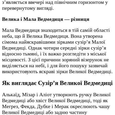
з’являється ввечері над північним горизонтом у
перевернутому вигляді.
Велика і Мала Ведмедиця — різниця
Мала Ведмедиця знаходиться в тій самій області
неба, що й Велика Ведмедиця. Вона утворена
сімома найяскравішими зірками сузір’я Малої
Ведмедиці. Однак чотири середні зірки сузір’я
відносно тьмяні, і їх важко розгледіти з міської
місцевості. З цієї причини зоряний візерунок не
виділяється на небі, і для його пошуку зазвичай
використовують яскраві зірки Великої Ведмедиці.
Як виглядає Сузір’я Великої Ведмедиці
Алькаїд, Мізар і Аліот утворюють ручку Великої
Ведмедиці або хвіст Великої Ведмедиці, тоді як
Мегрез, Фекда, Дубхе і Мерак окреслюють чашу
Великої Ведмедиці або задню частину