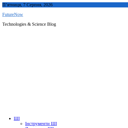
Skip
П’ятниця, 7 Серпня, 2026
to
FutureNow
content
Technologies & Science Blog
ШІ
Інструменти ШІ