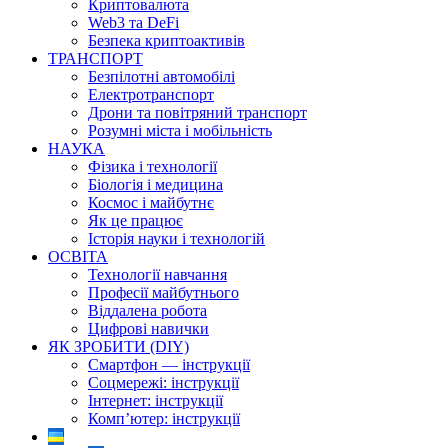
Криптовалюта
Web3 та DeFi
Безпека криптоактивів
ТРАНСПОРТ
Безпілотні автомобілі
Електротранспорт
Дрони та повітряний транспорт
Розумні міста і мобільність
НАУКА
Фізика і технології
Біологія і медицина
Космос і майбутнє
Як це працює
Історія науки і технологій
ОСВІТА
Технології навчання
Професії майбутнього
Віддалена робота
Цифрові навички
ЯК ЗРОБИТИ (DIY)
Смартфон — інструкції
Соцмережі: інструкції
Інтернет: інструкції
Комп’ютер: інструкції