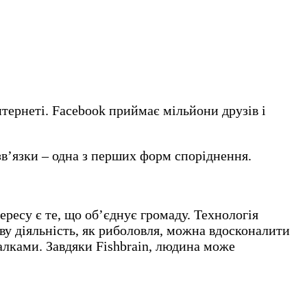
нтернеті. Facebook приймає мільйони друзів і
зв’язки – одна з перших форм споріднення.
ересу є те, що об’єднує громаду. Технологія
ову діяльність, як риболовля, можна вдосконалити
алками. Завдяки Fishbrain, людина може