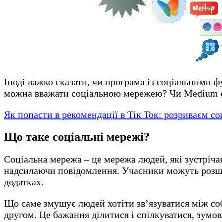
Іноді важко сказати, чи програма із соціальними 
можна вважати соціальною мережею? Чи Medium є
Як попасти в рекомендації в Тік Ток: розриваєм с
Що таке соціальні мережі?
Соціальна мережа – це мережа людей, які зустріч
надсилаючи повідомлення. Учасники можуть розшири
додатках.
Що саме змушує людей хотіти зв’язуватися між со
другом. Це бажання ділитися і спілкуватися, зумо