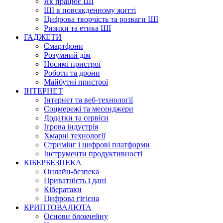
Як працює ШІ
ШІ в повсякденному житті
Цифрова творчість та розваги ШІ
Ризики та етика ШІ
ГАДЖЕТИ
Смартфони
Розумний дім
Носимі пристрої
Роботи та дрони
Майбутні пристрої
ІНТЕРНЕТ
Інтернет та веб-технології
Соцмережі та месенджери
Додатки та сервіси
Ігрова індустрія
Хмарні технології
Стримінг і цифрові платформи
Інструменти продуктивності
КІБЕРБЕЗПЕКА
Онлайн-безпека
Приватність і дані
Кібератаки
Цифрова гігієна
КРИПТОВАЛЮТА
Основи блокчейну