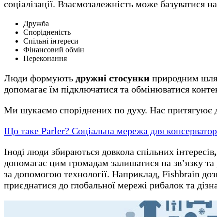
соціалізації. Взаємозалежність може базуватися на
Дружба
Спорідненість
Спільні інтереси
Фінансовий обмін
Переконання
Люди формують
дружні стосунки
природним шлях
допомагає їм підключатися та обмінюватися конт
Ми шукаємо споріднених по духу. Нас притягуює до
Що таке Parler? Соціальна мережа для консерватор
Іноді люди збираються довкола спільних інтересів
допомагає цим громадам залишатися на зв’язку та р
за допомогою технології. Наприклад, Fishbrain до
приєднатися до глобальної мережі рибалок та дізн