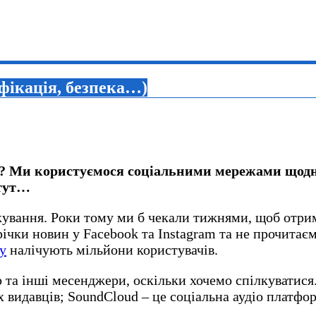
ифікація, безпека…)
? Ми користуємося соціальними мережами щодня і
 тут…
ування. Роки тому ми б чекали тижнями, щоб отрим
річки новин у Facebook та Instagram та не прочитає
у
налічують мільйони користувачів.
та інші месенджери, оскільки хочемо спілкуватися.
 видавців; SoundCloud – це соціальна аудіо платфо