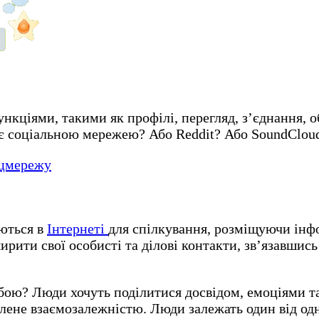
функціями, такими як профілі, перегляд, з’єднання,
 соціальною мережею? Або Reddit? Або SoundClou
оцмережу
аються в
Інтернеті
для спілкування, розміщуючи інф
ти свої особисті та ділові контакти, зв’язавшись
бою? Люди хочуть поділитися досвідом, емоціями та
влене взаємозалежністю. Люди залежать один від одн