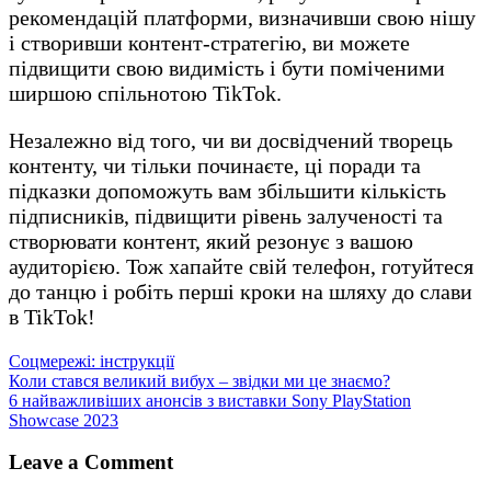
рекомендацій платформи, визначивши свою нішу
і створивши контент-стратегію, ви можете
підвищити свою видимість і бути поміченими
ширшою спільнотою TikTok.
Незалежно від того, чи ви досвідчений творець
контенту, чи тільки починаєте, ці поради та
підказки допоможуть вам збільшити кількість
підписників, підвищити рівень залученості та
створювати контент, який резонує з вашою
аудиторією. Тож хапайте свій телефон, готуйтеся
до танцю і робіть перші кроки на шляху до слави
в TikTok!
Соцмережі: інструкції
Навігація
Коли стався великий вибух – звідки ми це знаємо?
6 найважливіших анонсів з виставки Sony PlayStation
записів
Showcase 2023
Leave a Comment