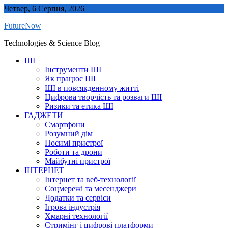
Skip
Четвер, 6 Серпня, 2026
to
FutureNow
content
Technologies & Science Blog
ШІ
Інструменти ШІ
Як працює ШІ
ШІ в повсякденному житті
Цифрова творчість та розваги ШІ
Ризики та етика ШІ
ГАДЖЕТИ
Смартфони
Розумний дім
Носимі пристрої
Роботи та дрони
Майбутні пристрої
ІНТЕРНЕТ
Інтернет та веб-технології
Соцмережі та месенджери
Додатки та сервіси
Ігрова індустрія
Хмарні технології
Стримінг і цифрові платформи