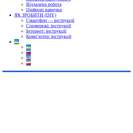
Віддалена робота
Цифрові навички
ЯК ЗРОБИТИ (DIY)
Смартфон — інструкції
Соцмережі: інструкції
Інтернет: інструкції
Комп’ютер: інструкції