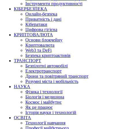
Інструменти продуктивності
КІБЕРБЕЗПЕКА
Онлайн-безпека
Приватність і дані
Кібератаки
Цифрова гігієна
КРИПТОВАЛЮТА
Основи блокчейну
Криптовалюта
Web3 та DeFi
Безпека криптоактивів
ТРАНСПОРТ
Безпілотні автомобілі
Електротранспорт
Дрони та повітряний транспорт
Розумні міста і мобільність
НАУКА
Фізика і технології
Біологія і медицина
Космос і майбутнє
Як це працює
Історія науки і технологій
ОСВІТА
Технології навчання
Професії майбутнього