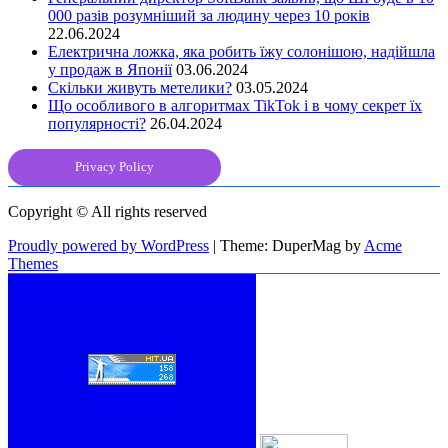
000 разів розумніший за людину через 10 років
22.06.2024
Електрична ложка, яка робить їжу солонішою, надійшла
у продаж в Японії
03.06.2024
Скільки живуть метелики?
03.05.2024
Що особливого в алгоритмах TikTok і в чому секрет їх
популярності?
26.04.2024
Privacy Policy
Copyright © All rights reserved
Proudly powered by WordPress
|
Theme: DuperMag by
Acme
Themes