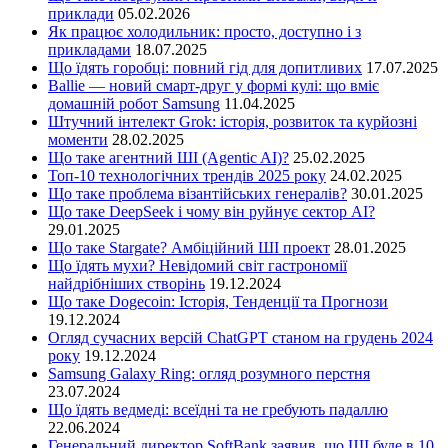
приклади
05.02.2026
Як працює холодильник: просто, доступно і з
прикладами
18.07.2025
Що їдять горобці: повний гід для допитливих
17.07.2025
Ballie — новий смарт-друг у формі кулі: що вміє
домашній робот Samsung
11.04.2025
Штучний інтелект Grok: історія, розвиток та курйозні
моменти
28.02.2025
Що таке агентний ШІ (Agentic AI)?
25.02.2025
Топ-10 технологічних трендів 2025 року
24.02.2025
Що таке проблема візантійських генералів?
30.01.2025
Що таке DeepSeek і чому він руйнує сектор АІ?
29.01.2025
Що таке Stargate? Амбіційний ШІ проект
28.01.2025
Що їдять мухи? Невідомий світ гастрономії
найдрібніших створінь
19.12.2024
Що таке Dogecoin: Історія, Тенденції та Прогнози
19.12.2024
Огляд сучасних версій ChatGPT станом на грудень 2024
року
19.12.2024
Samsung Galaxy Ring: огляд розумного перстня
23.07.2024
Що їдять ведмеді: всеїдні та не гребують падаллю
22.06.2024
Генеральний директор SoftBank заявив, що ШІ буде в 10