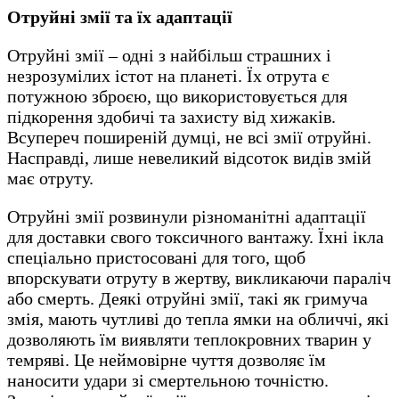
Отруйні змії та їх адаптації
Отруйні змії – одні з найбільш страшних і
незрозумілих істот на планеті. Їх отрута є
потужною зброєю, що використовується для
підкорення здобичі та захисту від хижаків.
Всупереч поширеній думці, не всі змії отруйні.
Насправді, лише невеликий відсоток видів змій
має отруту.
Отруйні змії розвинули різноманітні адаптації
для доставки свого токсичного вантажу. Їхні ікла
спеціально пристосовані для того, щоб
впорскувати отруту в жертву, викликаючи параліч
або смерть. Деякі отруйні змії, такі як гримуча
змія, мають чутливі до тепла ямки на обличчі, які
дозволяють їм виявляти теплокровних тварин у
темряві. Це неймовірне чуття дозволяє їм
наносити удари зі смертельною точністю.