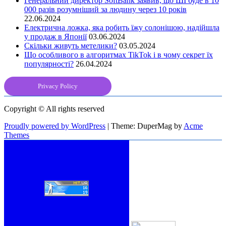
Генеральний директор SoftBank заявив, що ШІ буде в 10
000 разів розумніший за людину через 10 років
22.06.2024
Електрична ложка, яка робить їжу солонішою, надійшла
у продаж в Японії
03.06.2024
Скільки живуть метелики?
03.05.2024
Що особливого в алгоритмах TikTok і в чому секрет їх
популярності?
26.04.2024
Privacy Policy
Copyright © All rights reserved
Proudly powered by WordPress
|
Theme: DuperMag by
Acme
Themes