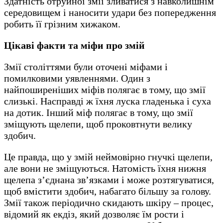
Здатність отруйної змії зливатися з навколишнім
середовищем і наносити удари без попередження
робить її грізним хижаком.
Цікаві факти та міфи про змій
Змії століттями були оточені міфами і
помилковими уявленнями. Один з
найпоширеніших міфів полягає в тому, що змії
слизькі. Насправді ж їхня луска гладенька і суха
на дотик. Інший міф полягає в тому, що змії
зміщують щелепи, щоб проковтнути велику
здобич.
Це правда, що у змій неймовірно гнучкі щелепи,
але вони не зміщуються. Натомість їхня нижня
щелепа з’єднана зв’язками і може розтягуватися,
щоб вмістити здобич, набагато більшу за голову.
Змії також періодично скидають шкіру – процес,
відомий як екдіз, який дозволяє їм рости і