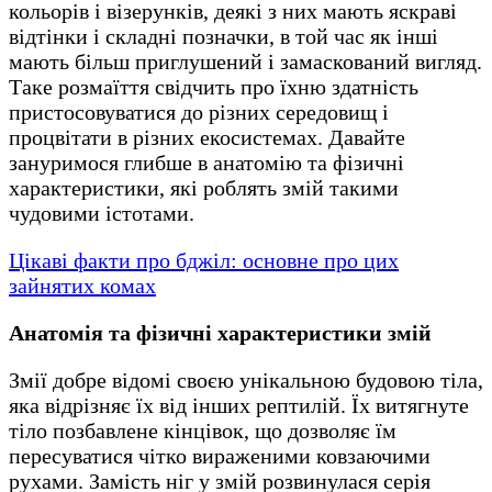
кольорів і візерунків, деякі з них мають яскраві
відтінки і складні позначки, в той час як інші
мають більш приглушений і замаскований вигляд.
Таке розмаїття свідчить про їхню здатність
пристосовуватися до різних середовищ і
процвітати в різних екосистемах. Давайте
зануримося глибше в анатомію та фізичні
характеристики, які роблять змій такими
чудовими істотами.
Цікаві факти про бджіл: основне про цих
зайнятих комах
Анатомія та фізичні характеристики змій
Змії добре відомі своєю унікальною будовою тіла,
яка відрізняє їх від інших рептилій. Їх витягнуте
тіло позбавлене кінцівок, що дозволяє їм
пересуватися чітко вираженими ковзаючими
рухами. Замість ніг у змій розвинулася серія