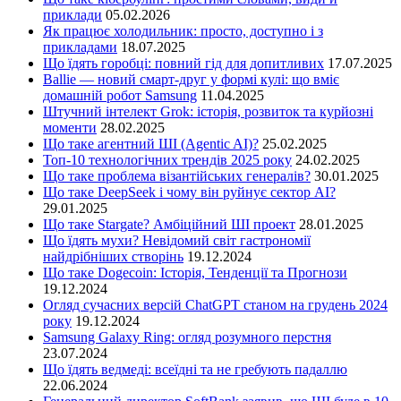
приклади
05.02.2026
Як працює холодильник: просто, доступно і з
прикладами
18.07.2025
Що їдять горобці: повний гід для допитливих
17.07.2025
Ballie — новий смарт-друг у формі кулі: що вміє
домашній робот Samsung
11.04.2025
Штучний інтелект Grok: історія, розвиток та курйозні
моменти
28.02.2025
Що таке агентний ШІ (Agentic AI)?
25.02.2025
Топ-10 технологічних трендів 2025 року
24.02.2025
Що таке проблема візантійських генералів?
30.01.2025
Що таке DeepSeek і чому він руйнує сектор АІ?
29.01.2025
Що таке Stargate? Амбіційний ШІ проект
28.01.2025
Що їдять мухи? Невідомий світ гастрономії
найдрібніших створінь
19.12.2024
Що таке Dogecoin: Історія, Тенденції та Прогнози
19.12.2024
Огляд сучасних версій ChatGPT станом на грудень 2024
року
19.12.2024
Samsung Galaxy Ring: огляд розумного перстня
23.07.2024
Що їдять ведмеді: всеїдні та не гребують падаллю
22.06.2024