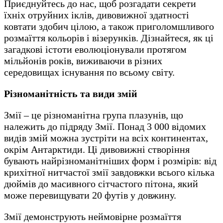
Приєднуйтесь до нас, щоб розгадати секрети
їхніх отруйних іклів, дивовижної здатності
ковтати здобич цілою, а також приголомшливого
розмаїття кольорів і візерунків. Дізнайтеся, як ці
загадкові істоти еволюціонували протягом
мільйонів років, виживаючи в різних
середовищах існування по всьому світу.
Різноманітність та види змій
Змії – це різноманітна група плазунів, що
належить до підряду Змії. Понад 3 000 відомих
видів змій можна зустріти на всіх континентах,
окрім Антарктиди. Ці дивовижні створіння
бувають найрізноманітніших форм і розмірів: від
крихітної нитчастої змії завдовжки всього кілька
дюймів до масивного сітчастого пітона, який
може перевищувати 20 футів у довжину.
Змії демонструють неймовірне розмаїття