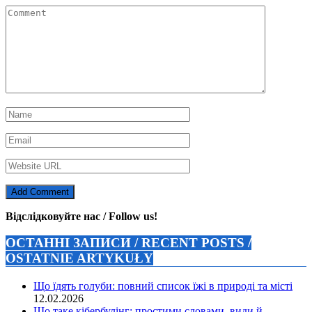
Відслідковуйте нас / Follow us!
ОСТАННІ ЗАПИСИ / RECENT POSTS /
OSTATNIE ARTYKUŁY
Що їдять голуби: повний список їжі в природі та місті
12.02.2026
Що таке кібербулінг: простими словами, види й