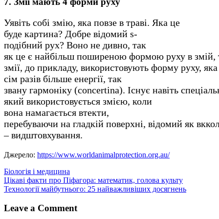
7. Змії мають 4 форми руху
Уявіть собі змію, яка повзе в траві. Яка це
буде картина? Добре відомий s-
подібний рух? Воно не дивно, так
як це є найбільш поширеною формою руху в змій, т
змії, до прикладу, використовують форму руху, яка
сім разів більше енергії, так
звану гармоніку (concertina). Існує навіть спеціаль
який використовується змією, коли
вона намагається втекти,
перебуваючи на гладкій поверхні, відомий як вкко
– видштовхування.
Джерело:
https://www.worldanimalprotection.org.au/
Біологія і медицина
Навігація
Цікаві факти про Піфагора: математик, голова культу
Технології майбутнього: 25 найважливіших досягнень
записів
Leave a Comment