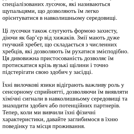
спеціалізованих лусочок, які називаються
щупальцями, що дозволяють їм легко
орієнтуватися в навколишньому середовищі.
Ці лусочки також слугують формою захисту,
діючи як бар’єр від хижаків. Змії мають дуже
гнучкий хребет, що складається з численних
хребців, які дозволяють їм рухатися змієподібно.
Ця дивовижна пристосованість дозволяє їм
протискатися крізь вузькі щілини і точно
підстерігати свою здобич у засідці.
Їхні вилочкові язики відіграють важливу роль у
сенсорному сприйнятті, дозволяючи їм виявляти
хімічні сигнали в навколишньому середовищі та
знаходити здобич або потенційних партнерів.
Тепер, коли ми вивчили їхні фізичні
характеристики, давайте заглибимося в їхню
поведінку та місця проживання.