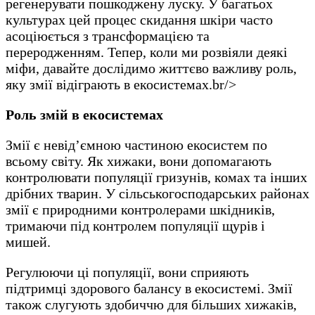
регенерувати пошкоджену луску. У багатьох
культурах цей процес скидання шкіри часто
асоціюється з трансформацією та
переродженням. Тепер, коли ми розвіяли деякі
міфи, давайте дослідимо життєво важливу роль,
яку змії відіграють в екосистемах.br/>
Роль змій в екосистемах
Змії є невід’ємною частиною екосистем по
всьому світу. Як хижаки, вони допомагають
контролювати популяції гризунів, комах та інших
дрібних тварин. У сільськогосподарських районах
змії є природними контролерами шкідників,
тримаючи під контролем популяції щурів і
мишей.
Регулюючи ці популяції, вони сприяють
підтримці здорового балансу в екосистемі. Змії
також слугують здобиччю для більших хижаків,