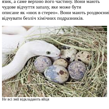
язик, а саме верхню його частину. Вони мають
чудове відчуття запаху, яке може бути
описане як «нюх в стерео». Вони мають роздвоєний 
відчувати безліч хімічних подразників.
Не всі змії відкладають яйця