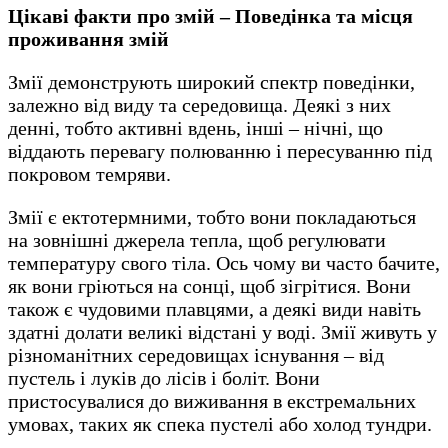
Цікаві факти про змій – Поведінка та місця
проживання змій
Змії демонструють широкий спектр поведінки,
залежно від виду та середовища. Деякі з них
денні, тобто активні вдень, інші – нічні, що
віддають перевагу полюванню і пересуванню під
покровом темряви.
Змії є ектотермними, тобто вони покладаються
на зовнішні джерела тепла, щоб регулювати
температуру свого тіла. Ось чому ви часто бачите,
як вони гріються на сонці, щоб зігрітися. Вони
також є чудовими плавцями, а деякі види навіть
здатні долати великі відстані у воді. Змії живуть у
різноманітних середовищах існування – від
пустель і луків до лісів і боліт. Вони
пристосувалися до виживання в екстремальних
умовах, таких як спека пустелі або холод тундри.