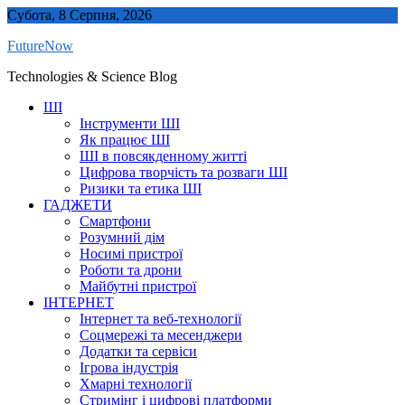
Skip
Субота, 8 Серпня, 2026
to
FutureNow
content
Technologies & Science Blog
ШІ
Інструменти ШІ
Як працює ШІ
ШІ в повсякденному житті
Цифрова творчість та розваги ШІ
Ризики та етика ШІ
ГАДЖЕТИ
Смартфони
Розумний дім
Носимі пристрої
Роботи та дрони
Майбутні пристрої
ІНТЕРНЕТ
Інтернет та веб-технології
Соцмережі та месенджери
Додатки та сервіси
Ігрова індустрія
Хмарні технології
Стримінг і цифрові платформи