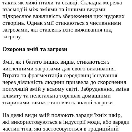
таких як хижі птахи та ссавці. Складна мережа
взаємодій між зміями та іншими видами
підкреслює важливість збереження цих чудових
створінь. Однак змії стикаються з численними
загрозами, які ставлять їхнє виживання під
загрозу.
Охорона змій та загрози
Змії, як і багато інших видів, стикаються з
численними загрозами для свого виживання.
Втрата та фрагментація середовищ існування
через діяльність людини призвела до скорочення
популяцій змій у всьому світі. Забруднення, зміна
клімату та нелегальна торгівля домашніми
тваринами також становлять значні загрози.
На деякі види змій полюють заради їхніх шкір,
які використовуються в індустрії моди, або заради
частин тіла, які застосовуються в традиційній