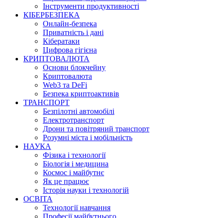
Інструменти продуктивності
КІБЕРБЕЗПЕКА
Онлайн-безпека
Приватність і дані
Кібератаки
Цифрова гігієна
КРИПТОВАЛЮТА
Основи блокчейну
Криптовалюта
Web3 та DeFi
Безпека криптоактивів
ТРАНСПОРТ
Безпілотні автомобілі
Електротранспорт
Дрони та повітряний транспорт
Розумні міста і мобільність
НАУКА
Фізика і технології
Біологія і медицина
Космос і майбутнє
Як це працює
Історія науки і технологій
ОСВІТА
Технології навчання
Професії майбутнього