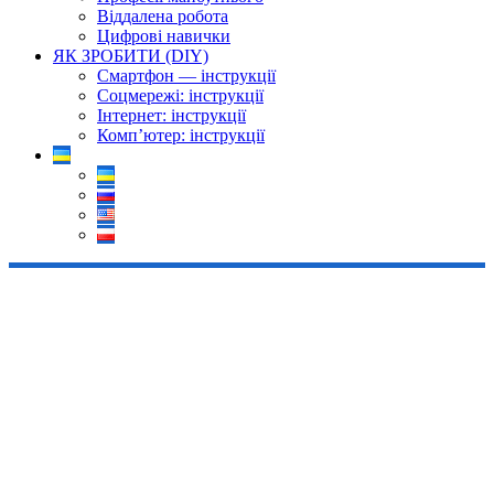
Віддалена робота
Цифрові навички
ЯК ЗРОБИТИ (DIY)
Смартфон — інструкції
Соцмережі: інструкції
Інтернет: інструкції
Комп’ютер: інструкції