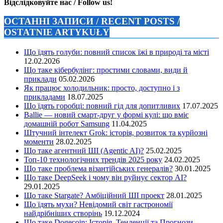
Відслідковуйте нас / Follow us!
ОСТАННІ ЗАПИСИ / RECENT POSTS /
OSTATNIE ARTYKUŁY
Що їдять голуби: повний список їжі в природі та місті
12.02.2026
Що таке кібербулінг: простими словами, види й
приклади
05.02.2026
Як працює холодильник: просто, доступно і з
прикладами
18.07.2025
Що їдять горобці: повний гід для допитливих
17.07.2025
Ballie — новий смарт-друг у формі кулі: що вміє
домашній робот Samsung
11.04.2025
Штучний інтелект Grok: історія, розвиток та курйозні
моменти
28.02.2025
Що таке агентний ШІ (Agentic AI)?
25.02.2025
Топ-10 технологічних трендів 2025 року
24.02.2025
Що таке проблема візантійських генералів?
30.01.2025
Що таке DeepSeek і чому він руйнує сектор АІ?
29.01.2025
Що таке Stargate? Амбіційний ШІ проект
28.01.2025
Що їдять мухи? Невідомий світ гастрономії
найдрібніших створінь
19.12.2024
Що таке Dogecoin: Історія, Тенденції та Прогнози