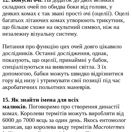
складних очей по обидва боки від голови, у
деяких комах є так звані прості очі (оцелії). Оцелі
багатьох літаючих комах утворюють трикутник,
що більше схоже на окультний символ, ніж на
незалежну візуальну систему.
Питання про функцію цих очей довго цікавило
дослідників. Останні дослідження, однак,
показують, що оцелії, принаймні у бабок,
спеціалізуються на виявленні світла. З їх
допомогою, бабки можуть швидко відрізнитися
гору від низу і утримувати свої позиції під час
акробатичних польотних маневрів.
15. Як знайти імена для всіх
малюків.
Поговоримо про створення династії
комах. Королеви термітів можуть виробляти від
6000 до 7000 яєць за один день. Якось ентомолог
записав, що королева виду термітів
Macrotermes