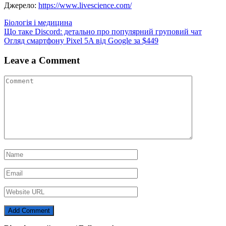
Джерело:
https://www.livescience.com/
Біологія і медицина
Навігація
Що таке Discord: детально про популярний груповий чат
Огляд смартфону Pixel 5A від Google за $449
записів
Leave a Comment