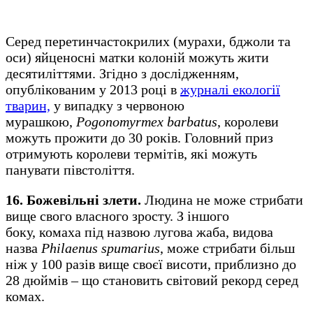
Серед перетинчастокрилих (мурахи, бджоли та
оси) яйценосні матки колоній можуть жити
десятиліттями. Згідно з дослідженням,
опублікованим у 2013 році в
журналі екології
тварин,
у випадку з червоною
мурашкою,
Pogonomyrmex barbatus
, королеви
можуть прожити до 30 років. Головний приз
отримують королеви термітів, які можуть
панувати півстоліття.
16. Божевільні злети.
Людина не може стрибати
вище свого власного зросту. З іншого
боку, комаха під назвою лугова жаба, видова
назва
Philaenus spumarius
, може стрибати більш
ніж у 100 разів вище своєї висоти, приблизно до
28 дюймів – що становить світовий рекорд серед
комах.