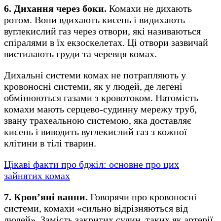
6. Дихання через боки.
Комахи не дихають
ротом. Вони вдихають кисень і видихають
вуглекислий газ через отвори, які називаються
спіралями в їх екзоскелетах. Ці отвори зазвичай
вистилають груди та черевця комах.
Дихальні системи комах не потрапляють у
кровоносні системи, як у людей, де легені
обмінюються газами з кровотоком. Натомість
комахи мають серцево-судинну мережу труб,
звану трахеальною системою, яка доставляє
кисень і виводить вуглекислий газ з кожної
клітини в тілі тварин.
Цікаві факти про бджіл: основне про цих
зайнятих комах
7. Кров’яні ванни.
Говорячи про кровоносні
системи, комахи «сильно відрізняються від
людей». Замість закритих судин, таких як артерії