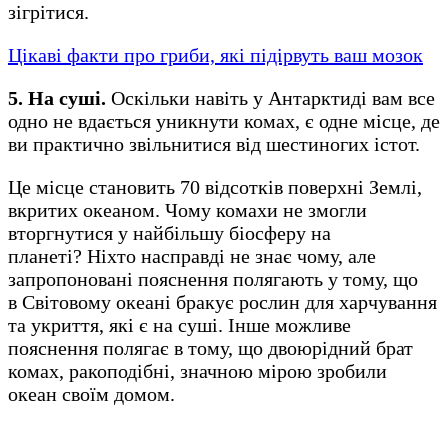
зігрітися.
Цікаві факти про гриби, які підірвуть ваш мозок
5. На суші.
Оскільки навіть у Антарктиді вам все
одно не вдається уникнути комах, є одне місце, де
ви практично звільнитися від шестиногих істот.
Це місце становить 70 відсотків поверхні Землі,
вкритих океаном. Чому комахи не змогли
вторгнутися у найбільшу біосферу на
планеті? Ніхто насправді не знає чому, але
запропоновані пояснення полягають у тому, що
в Світовому океані бракує рослин для харчування
та укриття, які є на суші. Інше можливе
пояснення полягає в тому, що двоюрідний брат
комах, ракоподібні, значною мірою зробили
океан своїм домом.