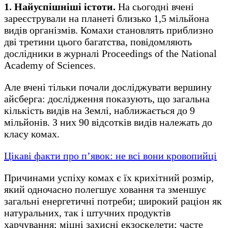
1. Найуспішніші істоти.
На сьогодні вчені
зареєстрували на планеті близько 1,5 мільйона
видів організмів. Комахи становлять приблизно
дві третини цього багатства, повідомляють
дослідники в журналі Proceedings of the National
Academy of Sciences.
Але вчені тільки почали досліджувати вершину
айсберга: дослідження показують, що загальна
кількість видів на Землі, наближається до 9
мільйонів. З них 90 відсотків видів належать до
класу комах.
Цікаві факти про п’явок: не всі вони кровопийці
Причинами успіху комах є їх крихітний розмір,
який одночасно полегшує ховання та зменшує
загальні енергетичні потреби; широкий раціон як
натуральних, так і штучних продуктів
харчування; міцні захисні екзоскелети; часте