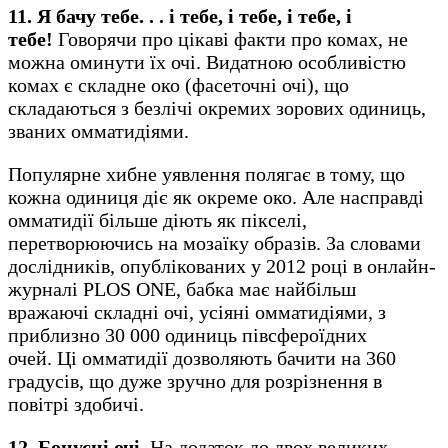
11. Я бачу тебе. . . і тебе,
і тебе
,
і тебе
,
і
тебе
!
Говорячи про цікаві факти про комах, не
можна оминути їх очі. Видатною особливістю
комах є складне око (фасеточні очі), що
складаються з безлічі окремих зорових одиниць,
званих омматидіями.
Популярне хибне уявлення полягає в тому, що
кожна одиниця діє як окреме око. Але насправді
омматидії більше діють як пікселі,
перетворюючись на мозаїку образів. За словами
дослідників, опублікованих у 2012 році в онлайн-
журналі PLOS ONE, бабка має найбільш
вражаючі складні очі, усіяні омматидіями, з
приблизно 30 000 одиниць півсфероїдних
очей. Ці омматидії дозволяють бачити на 360
градусів, що дуже зручно для розрізнення в
повітрі здобичі.
12. Бонусні очі.
На додаток до двох великих