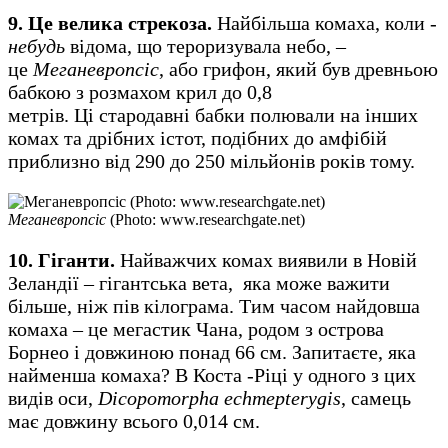
9. Це велика стрекоза.
Найбільша комаха, коли
-
небудь
відома, що тероризувала небо, –
це
Меганевропсіс
, або грифон, який був древньою
бабкою з розмахом крил до 0,8
метрів. Ці стародавні бабки полювали на інших
комах та дрібних істот, подібних до амфібій
приблизно від 290 до 250 мільйонів років тому.
Меганевропсіс
(Photo: www.researchgate.net)
10. Гіганти.
Найважчих комах виявили в Новій
Зеландії – гігантська вета, яка може важити
більше, ніж пів кілограма. Тим часом найдовша
комаха – це мегастик Чана, родом з острова
Борнео і довжиною понад 66 см. Запитаєте, яка
найменша комаха? В Коста -Ріці у одного з цих
видів оси,
Dicopomorpha echmepterygis
, самець
має довжину всього 0,014 см.