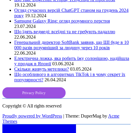
19.12.2024
Огляд сучасних версій ChatGPT станом на грудень 2024
року
19.12.2024
Samsung Galaxy Ring: огляд розумного перстня
23.07.2024
Що їдять ведмеді: всеїдні та не гребують падаллю
22.06.2024
Генеральний директор SoftBank заявив, що ШІ буде в 10
000 разів розумніший за людину через 10 років
22.06.2024
Електрична ложка, яка робить їжу солонішою, надійшла
у продаж в Японії
03.06.2024
Скільки живуть метелики?
03.05.2024
Що особливого в алгоритмах TikTok і в чому секрет їх
популярності?
26.04.2024
Privacy Policy
Copyright © All rights reserved
Proudly powered by WordPress
|
Theme: DuperMag by
Acme
Themes