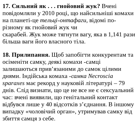
17. Сильний як . . . гнойовий жук?
Вчені
повідомляли у 2010 році, що найсильніші комахи
на планеті-це
тельці-онтафаги
, відомі по-
різному як гнойовий жук чи
скарабей. Жук може тягнути вагу, яка в 1,141 рази
більша ваги його власного тіла.
18. Прилипання.
Щоб запобігти конкурентам та
осіменіти самку, деякі комахи -самці
залишаються прив’язаними до самок цілими
днями. Індійська комаха
-самка Necroscia
sparaxes
має рекорд у науковій літературі – 79
днів. Слід визнати, що це не все не є сексуальний
час: вчені виявили, що генітальний контакт
відбувся лише у 40 відсотків з’єднання. В іншому
випадку «чоловічий орган», утримував самку від
збиття самця з себе.