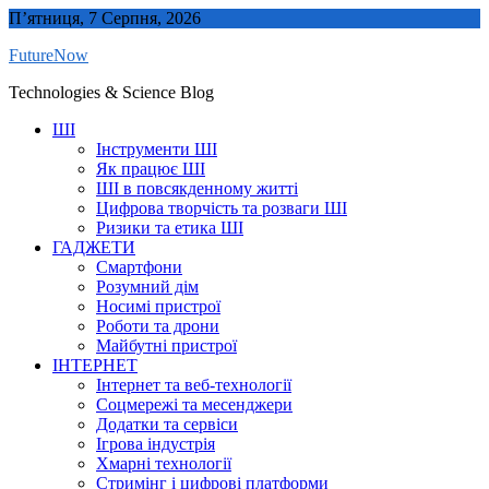
Skip
П’ятниця, 7 Серпня, 2026
to
FutureNow
content
Technologies & Science Blog
ШІ
Інструменти ШІ
Як працює ШІ
ШІ в повсякденному житті
Цифрова творчість та розваги ШІ
Ризики та етика ШІ
ГАДЖЕТИ
Смартфони
Розумний дім
Носимі пристрої
Роботи та дрони
Майбутні пристрої
ІНТЕРНЕТ
Інтернет та веб-технології
Соцмережі та месенджери
Додатки та сервіси
Ігрова індустрія
Хмарні технології
Стримінг і цифрові платформи