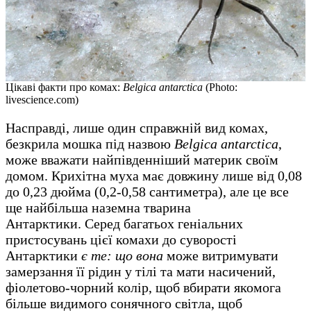
Цікаві факти про комах:
Belgica antarctica
(Photo:
livescience.com)
Насправді, лише один справжній вид комах,
безкрила мошка під назвою
Belgica antarctica
,
може вважати найпівденніший материк своїм
домом. Крихітна муха має довжину лише від 0,08
до 0,23 дюйма (0,2-0,58 сантиметра), але це все
ще найбільша наземна тварина
Антарктики. Серед багатьох геніальних
пристосувань цієї комахи до суворості
Антарктики
є те: що вона
може витримувати
замерзання її рідин у тілі та мати насичений,
фіолетово-чорний колір, щоб вбирати якомога
більше видимого сонячного світла, щоб