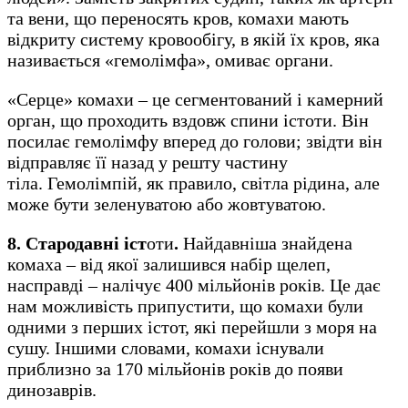
та вени, що переносять кров, комахи мають
відкриту систему кровообігу, в якій їх кров, яка
називається «гемолімфа», омиває органи.
«Серце» комахи – це сегментований і камерний
орган, що проходить вздовж спини істоти. Він
посилає гемолімфу вперед до голови; звідти він
відправляє її назад у решту частину
тіла. Гемолімпій, як правило, світла рідина, але
може бути зеленуватою або жовтуватою.
8. Стародавні іст
оти
.
Найдавніша знайдена
комаха – від якої залишився набір щелеп,
насправді – налічує 400 мільйонів років. Це дає
нам можливість припустити, що комахи були
одними з перших істот, які перейшли з моря на
сушу. Іншими словами, комахи існували
приблизно за 170 мільйонів років до появи
динозаврів.