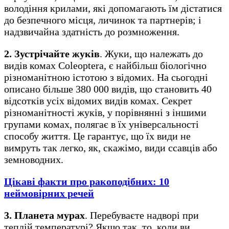
володіння крилами, які допомагають їм дістатися
до безпечного місця, личинок та партнерів; і
надзвичайна здатність до розмноження.
2. Зустрічайте жуків
. Жуки, що належать до
видів комах Coleoptera, є найбільш біологічно
різноманітною істотою з відомих. На сьогодні
описано більше 380 000 видів, що становить 40
відсотків усіх відомих видів комах. Секрет
різноманітності жуків, у порівнянні з іншими
групами комах, полягає в їх універсальності
способу життя. Це гарантує, що їх види не
вимруть так легко, як, скажімо, види ссавців або
земноводних.
Цікаві факти про ракоподібних: 10
неймовірних речей
3. Планета мурах
. Перебуваєте надворі при
теплій температурі? Якщо так, то, коли ви