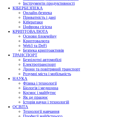
Інструменти продуктивності
КІБЕРБЕЗПЕКА
Онлайн-безпека
Приватність і дані
Кібератаки
Цифрова гігієна
КРИПТОВАЛЮТА
Основи блокчейну
Криптовалюта
Web3 та DeFi
Безпека криптоактивів
ТРАНСПОРТ
Безпілотні автомобілі
Електротранспорт
Дрони та повітряний транспорт
Розумні міста і мобільність
НАУКА
Фізика і технології
Біологія і медицина
Космос і майбутнє
Як це працює
Історія науки і технологій
ОСВІТА
Технології навчання
Професії майбутнього