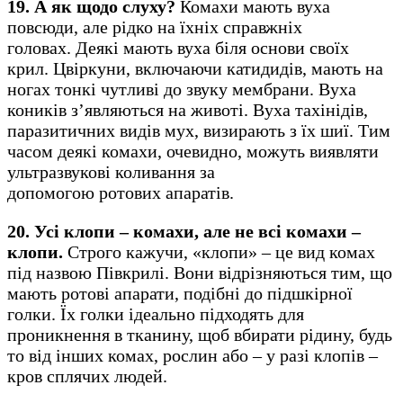
19. А як щодо слуху?
Комахи мають вуха
повсюди, але рідко на їхніх справжніх
головах. Деякі мають вуха біля основи своїх
крил. Цвіркуни, включаючи катидидів, мають на
ногах тонкі чутливі до звуку мембрани. Вуха
коників з’являються на животі. Вуха тахінідів,
паразитичних видів мух, визирають з їх шиї. Тим
часом деякі комахи, очевидно, можуть виявляти
ультразвукові коливання за
допомогою ротових апаратів.
20. Усі клопи – комахи, але не всі комахи –
клопи.
Строго кажучи, «клопи» – це вид комах
під назвою Півкрилі. Вони відрізняються тим, що
мають ротові апарати, подібні до підшкірної
голки. Їх голки ідеально підходять для
проникнення в тканину, щоб вбирати рідину, будь
то від інших комах, рослин або – у разі клопів –
кров сплячих людей.