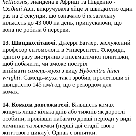
hellicosus
, знайдена в Африці та Південно
-
Східній
Азії, викручувала яйце зі швидкістю один
раз на 2 секунди, що означало б їх загальну
кількість до 43 000 на день, припускаючи, що
вона не робила б перерви.
13. Швидколітаючі.
Джеррі Батлер, заслужений
професор ентомології в Університеті Флориди,
одного разу вистрілив з пневматичної гвинтівки,
щоб побачити, чи зможе постріл
впіймати
самець-муха
з виду
Hybomitra hinei
wrighti
. Самець-муха так і зробив, пролетівши зі
швидкістю 145 км/год, що є рекордом для
комах.
14. Комахи довгожителі.
Більшість комах
живуть лише кілька днів або тижнів як дорослі
особини, провівши набагато довші періоди у виді
личинки та лялечки (перші дві стадії свого
життєвого циклу). Однак є винятки.