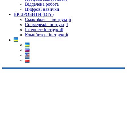
Віддалена робота
Цифрові навички
ЯК ЗРОБИТИ (DIY)
Смартфон — інструкції
Соцмережі: інструкції
Інтернет: інструкції
Комп’ютер: інструкції