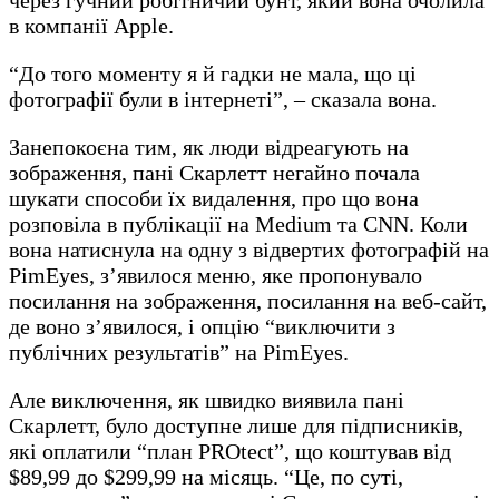
в компанії Apple.
“До того моменту я й гадки не мала, що ці
фотографії були в інтернеті”, – сказала вона.
Занепокоєна тим, як люди відреагують на
зображення, пані Скарлетт негайно почала
шукати способи їх видалення, про що вона
розповіла в публікації на Medium та CNN. Коли
вона натиснула на одну з відвертих фотографій на
PimEyes, з’явилося меню, яке пропонувало
посилання на зображення, посилання на веб-сайт,
де воно з’явилося, і опцію “виключити з
публічних результатів” на PimEyes.
Але виключення, як швидко виявила пані
Скарлетт, було доступне лише для підписників,
які оплатили “план PROtect”, що коштував від
$89,99 до $299,99 на місяць. “Це, по суті,