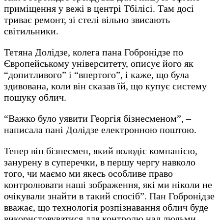
приміщення у вежі в центрі Тбілісі. Там досі
триває ремонт, зі стелі вільно звисають
світильники.
Тетяна Долідзе, колега пана Гобронідзе по
Європейському університету, описує його як
“допитливого” і “впертого”, і каже, що була
здивована, коли він сказав їй, що купує систему
пошуку облич.
“Важко було уявити Георгія бізнесменом”, –
написала пані Долідзе електронною поштою.
Тепер він бізнесмен, який володіє компанією,
занурену в суперечки, в першу чергу навколо
того, чи маємо ми якесь особливе право
контролювати наші зображення, які ми ніколи не
очікували знайти в такий спосіб”. Пан Гобронідзе
вважає, що технологія розпізнавання облич буде
використовуватися для контролю над людьми,