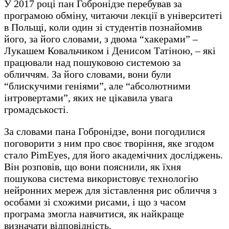
У 2017 році пан Гобронідзе перебував за
програмою обміну, читаючи лекції в університеті
в Польщі, коли один зі студентів познайомив
його, за його словами, з двома “хакерами” –
Лукашем Ковальчиком і Денисом Татіною, – які
працювали над пошуковою системою за
обличчям. За його словами, вони були
“блискучими геніями”, але “абсолютними
інтровертами”, яких не цікавила увага
громадськості.
За словами пана Гобронідзе, вони погодилися
поговорити з ним про своє творіння, яке згодом
стало PimEyes, для його академічних досліджень.
Він розповів, що вони пояснили, як їхня
пошукова система використовує технологію
нейронних мереж для зіставлення рис обличчя з
особами зі схожими рисами, і що з часом
програма змогла навчитися, як найкраще
визначати відповідність.