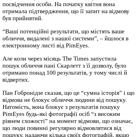
посвідчення особи. На початку квітня вона
отримала підтвердження, що її запит на відмову
був прийнятий.
“Ваші потенційні результати, що містять ваше
обличчя, видалені з нашої системи”, – йшлося в
електронному листі від PimEyes.
Але коли через місяць The Times запустила
пошук обличчя пані Скарлетт з її дозволу, було
отримано понад 100 результатів, у тому числі й
відвертих.
Пан Гобронідзе сказав, що це “сумна історія” і що
відмова не блокує обличчя людини від пошуку.
Натомість, вона блокує з результатів пошуку
PimEyes будь-які фотографії осіб “з високим
рівнем схожості” на момент відмови, що означає,
що люди повинні регулярно відмовлятися від
пошуку, надаючи кілька своїх фотографій, якщо