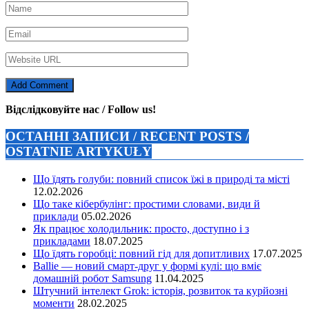
Відслідковуйте нас / Follow us!
ОСТАННІ ЗАПИСИ / RECENT POSTS /
OSTATNIE ARTYKUŁY
Що їдять голуби: повний список їжі в природі та місті
12.02.2026
Що таке кібербулінг: простими словами, види й
приклади
05.02.2026
Як працює холодильник: просто, доступно і з
прикладами
18.07.2025
Що їдять горобці: повний гід для допитливих
17.07.2025
Ballie — новий смарт-друг у формі кулі: що вміє
домашній робот Samsung
11.04.2025
Штучний інтелект Grok: історія, розвиток та курйозні
моменти
28.02.2025