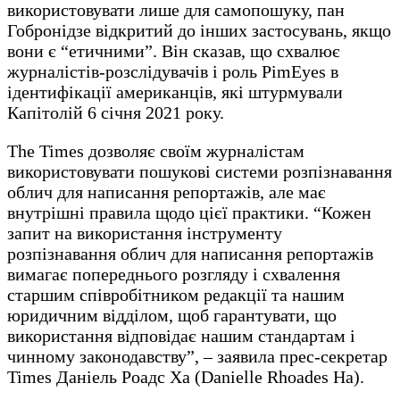
використовувати лише для самопошуку, пан
Гобронідзе відкритий до інших застосувань, якщо
вони є “етичними”. Він сказав, що схвалює
журналістів-розслідувачів і роль PimEyes в
ідентифікації американців, які штурмували
Капітолій 6 січня 2021 року.
The Times дозволяє своїм журналістам
використовувати пошукові системи розпізнавання
облич для написання репортажів, але має
внутрішні правила щодо цієї практики. “Кожен
запит на використання інструменту
розпізнавання облич для написання репортажів
вимагає попереднього розгляду і схвалення
старшим співробітником редакції та нашим
юридичним відділом, щоб гарантувати, що
використання відповідає нашим стандартам і
чинному законодавству”, – заявила прес-секретар
Times Даніель Роадс Ха (Danielle Rhoades Ha).