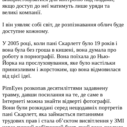
якщо доступ до неї матимуть лише уряди та
великі компанії.
І він уявляє собі світ, де розпізнавання облич буде
доступне кожному.
У 2005 році, коли пані Скарлетт було 19 років і
вона була без гроша в кишені, вона думала про
роботу в порнографії. Вона поїхала до Нью-
Йорка на прослуховування, яке було настільки
принизливим і жорстоким, що вона відмовилася
від цієї ідеї.
PimEyes розкопав десятиліттями задавнену
травму, давши посилання на те, де саме в
Інтернеті можна знайти відверті фотографії.
Вони були розкидані серед нещодавніх портретів
пані Скарлетт, яка займається питаннями
трудових прав і стала об’єктом висвітлення у ЗМІ
через гучний робітничий бунт, який вона очолила