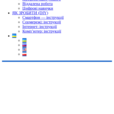
Віддалена робота
Цифрові навички
ЯК ЗРОБИТИ (DIY)
Смартфон — інструкції
Соцмережі: інструкції
Інтернет: інструкції
Комп’ютер: інструкції