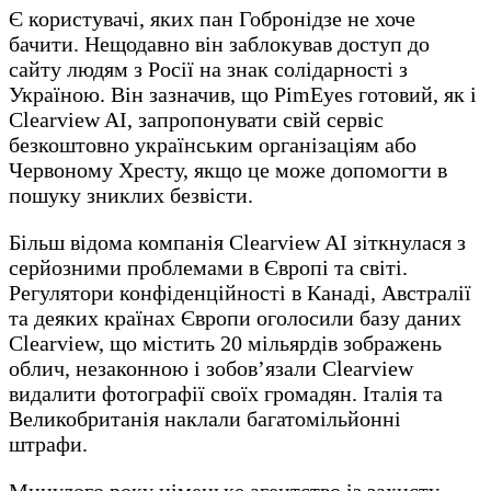
Є користувачі, яких пан Гобронідзе не хоче
бачити. Нещодавно він заблокував доступ до
сайту людям з Росії на знак солідарності з
Україною. Він зазначив, що PimEyes готовий, як і
Clearview AI, запропонувати свій сервіс
безкоштовно українським організаціям або
Червоному Хресту, якщо це може допомогти в
пошуку зниклих безвісти.
Більш відома компанія Clearview AI зіткнулася з
серйозними проблемами в Європі та світі.
Регулятори конфіденційності в Канаді, Австралії
та деяких країнах Європи оголосили базу даних
Clearview, що містить 20 мільярдів зображень
облич, незаконною і зобов’язали Clearview
видалити фотографії своїх громадян. Італія та
Великобританія наклали багатомільйонні
штрафи.
Минулого року німецьке агентство із захисту