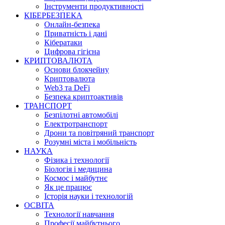
Інструменти продуктивності
КІБЕРБЕЗПЕКА
Онлайн-безпека
Приватність і дані
Кібератаки
Цифрова гігієна
КРИПТОВАЛЮТА
Основи блокчейну
Криптовалюта
Web3 та DeFi
Безпека криптоактивів
ТРАНСПОРТ
Безпілотні автомобілі
Електротранспорт
Дрони та повітряний транспорт
Розумні міста і мобільність
НАУКА
Фізика і технології
Біологія і медицина
Космос і майбутнє
Як це працює
Історія науки і технологій
ОСВІТА
Технології навчання
Професії майбутнього