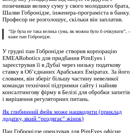
позичивши велику суму у свого молодшого брата,
Шалви Гобронідзе, інженера-програміста в банку.
Професор не розголошує, скільки він заплатив.
“Це була не така велика сума, як можна було б очікувати”, –
каже пан Гобронідзе.
У грудні пан Гобронідзе створив корпорацію
EMEARobotics для придбання PimEyes і
зареєстрував її в Дубаї через низьку податкову
ставку в Об’єднаних Арабських Еміратах. За його
словами, він зберіг більшу частину невеликої
команди технічної підтримки сайту і найняв
консалтингову фірму в Белізі для обробки запитів
і вирішення регуляторних питань.
Як глибинний фейк може нашкодити (приклад
додатку, який “роздягає” жінок)
Пан Гобронідзе орендував для PimEyes офісне