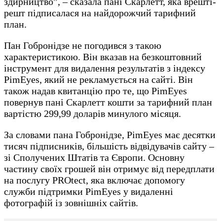
здирництво”, – сказала пані Скарлетт, яка врешті-
решт підписалася на найдорожчий тарифний
план.
Пан Гобронідзе не погодився з такою
характеристикою. Він вказав на безкоштовний
інструмент для видалення результатів з індексу
PimEyes, який не рекламується на сайті. Він
також надав квитанцію про те, що PimEyes
повернув пані Скарлетт кошти за тарифний план
вартістю 299,99 доларів минулого місяця.
За словами пана Гобронідзе, PimEyes має десятки
тисяч підписників, більшість відвідувачів сайту –
зі Сполучених Штатів та Європи. Основну
частину своїх грошей він отримує від передплати
на послугу PROtect, яка включає допомогу
служби підтримки PimEyes у видаленні
фотографій із зовнішніх сайтів.