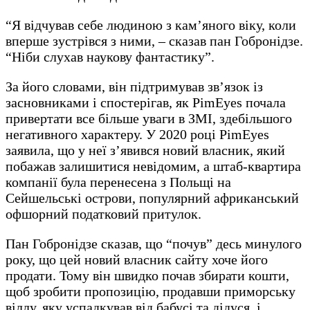
“Я відчував себе людиною з кам’яного віку, коли
вперше зустрівся з ними, – сказав пан Гобронідзе.
“Ніби слухав наукову фантастику”.
За його словами, він підтримував зв’язок із
засновниками і спостерігав, як PimEyes почала
привертати все більше уваги в ЗМІ, здебільшого
негативного характеру. У 2020 році PimEyes
заявила, що у неї з’явився новий власник, який
побажав залишитися невідомим, а штаб-квартира
компанії була перенесена з Польщі на
Сейшельські острови, популярний африканський
офшорний податковий притулок.
Пан Гобронідзе сказав, що “почув” десь минулого
року, що цей новий власник сайту хоче його
продати. Тому він швидко почав збирати кошти,
щоб зробити пропозицію, продавши приморську
віллу, яку успадкував від бабусі та дідуся, і