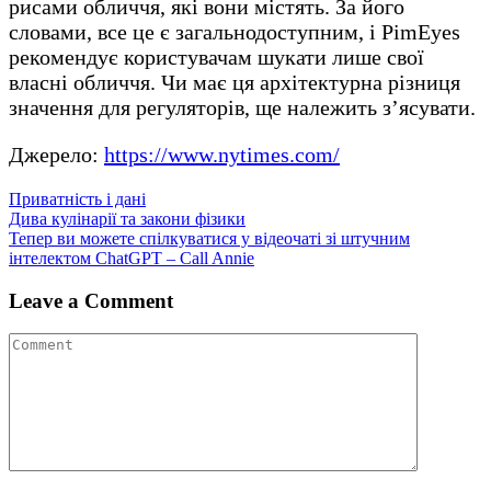
рисами обличчя, які вони містять. За його
словами, все це є загальнодоступним, і PimEyes
рекомендує користувачам шукати лише свої
власні обличчя. Чи має ця архітектурна різниця
значення для регуляторів, ще належить з’ясувати.
Джерело:
https://www.nytimes.com/
Приватність і дані
Навігація
Дива кулінарії та закони фізики
Тепер ви можете спілкуватися у відеочаті зі штучним
записів
інтелектом ChatGPT – Call Annie
Leave a Comment