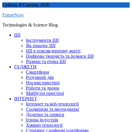
Skip
Субота, 8 Серпня, 2026
to
FutureNow
content
Technologies & Science Blog
ШІ
Інструменти ШІ
Як працює ШІ
ШІ в повсякденному житті
Цифрова творчість та розваги ШІ
Ризики та етика ШІ
ГАДЖЕТИ
Смартфони
Розумний дім
Носимі пристрої
Роботи та дрони
Майбутні пристрої
ІНТЕРНЕТ
Інтернет та веб-технології
Соцмережі та месенджери
Додатки та сервіси
Ігрова індустрія
Хмарні технології
Стримінг і цифрові платформи