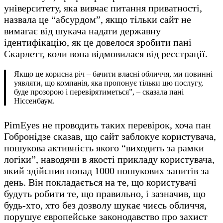
університету, яка вивчає питання приватності,
назвала це “абсурдом”, якщо тільки сайт не
вимагає від шукача надати державну
ідентифікацію, як це довелося зробити пані
Скарлетт, коли вона відмовилася від реєстрації.
Якщо це корисна річ – бачити власні обличчя, ми повинні
уявляти, що компанія, яка пропонує тільки цю послугу,
буде прозорою і перевірятиметься”, – сказала пані
Ніссенбаум.
PimEyes не проводить таких перевірок, хоча пан
Гобронідзе сказав, що сайт заблокує користувача,
пошукова активність якого “виходить за рамки
логіки”, наводячи в якості прикладу користувача,
який здійснив понад 1000 пошукових запитів за
день. Він покладається на те, що користувачі
будуть робити те, що правильно, і зазначив, що
будь-хто, хто без дозволу шукає чиєсь обличчя,
порушує європейське законодавство про захист