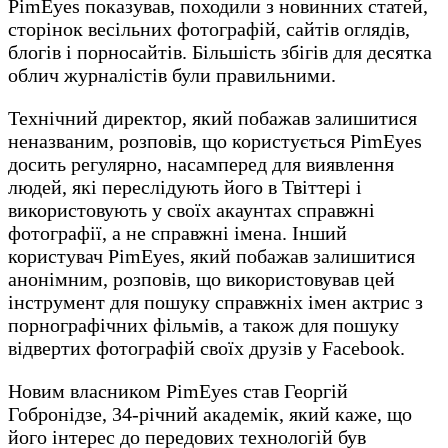
PimEyes показував, походили з новинних статей,
сторінок весільних фотографій, сайтів оглядів,
блогів і порносайтів. Більшість збігів для десятка
облич журналістів були правильними.
Технічний директор, який побажав залишитися
неназваним, розповів, що користується PimEyes
досить регулярно, насамперед для виявлення
людей, які переслідують його в Твіттері і
використовують у своїх акаунтах справжні
фотографії, а не справжні імена. Інший
користувач PimEyes, який побажав залишитися
анонімним, розповів, що використовував цей
інструмент для пошуку справжніх імен актрис з
порнографічних фільмів, а також для пошуку
відвертих фотографій своїх друзів у Facebook.
Новим власником PimEyes став Георгій
Гобронідзе, 34-річний академік, який каже, що
його інтерес до передових технологій був