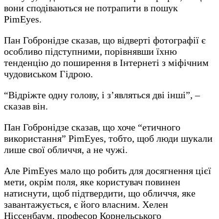
вони сподіваються не потрапити в пошук
PimEyes.
Пан Гобронідзе сказав, що відверті фотографії є
особливо підступними, порівнявши їхню
тенденцію до поширення в Інтернеті з міфічним
чудовиськом Гідрою.
“Відріжте одну голову, і з’являться дві інші”, –
сказав він.
Пан Гобронідзе сказав, що хоче “етичного
використання” PimEyes, тобто, щоб люди шукали
лише свої обличчя, а не чужі.
Але PimEyes мало що робить для досягнення цієї
мети, окрім поля, яке користувач повинен
натиснути, щоб підтвердити, що обличчя, яке
завантажується, є його власним. Хелен
Ніссенбаум, професор Корнельського