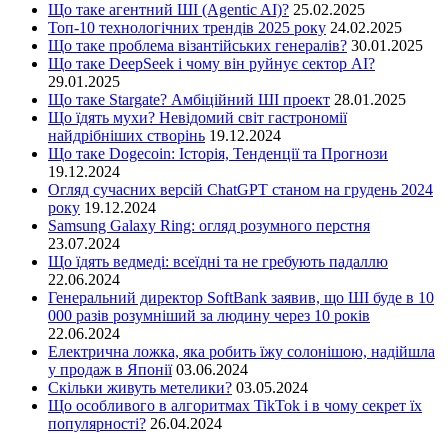
Що таке агентний ШІ (Agentic AI)?
25.02.2025
Топ-10 технологічних трендів 2025 року
24.02.2025
Що таке проблема візантійських генералів?
30.01.2025
Що таке DeepSeek і чому він руйнує сектор АІ?
29.01.2025
Що таке Stargate? Амбіційний ШІ проект
28.01.2025
Що їдять мухи? Невідомий світ гастрономії
найдрібніших створінь
19.12.2024
Що таке Dogecoin: Історія, Тенденції та Прогнози
19.12.2024
Огляд сучасних версій ChatGPT станом на грудень 2024
року
19.12.2024
Samsung Galaxy Ring: огляд розумного перстня
23.07.2024
Що їдять ведмеді: всеїдні та не гребують падаллю
22.06.2024
Генеральний директор SoftBank заявив, що ШІ буде в 10
000 разів розумніший за людину через 10 років
22.06.2024
Електрична ложка, яка робить їжу солонішою, надійшла
у продаж в Японії
03.06.2024
Скільки живуть метелики?
03.05.2024
Що особливого в алгоритмах TikTok і в чому секрет їх
популярності?
26.04.2024