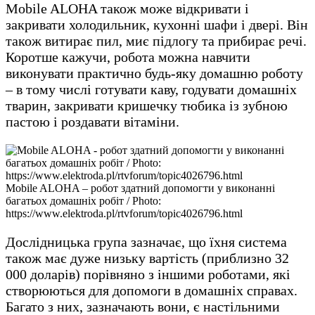
Mobile ALOHA також може відкривати і
закривати холодильник, кухонні шафи і двері. Він
також витирає пил, миє підлогу та прибирає речі.
Коротше кажучи, робота можна навчити
виконувати практично будь-яку домашню роботу
– в тому числі готувати каву, годувати домашніх
тварин, закривати кришечку тюбика із зубною
пастою і роздавати вітаміни.
Mobile ALOHA – робот здатний допомогти у виконанні
багатьох домашніх робіт / Photo:
https://www.elektroda.pl/rtvforum/topic4026796.html
Дослідницька група зазначає, що їхня система
також має дуже низьку вартість (приблизно 32
000 доларів) порівняно з іншими роботами, які
створюються для допомоги в домашніх справах.
Багато з них, зазначають вони, є настільними