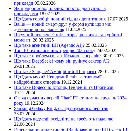
приклади
05.02.2026
Як працює холодильник: просто, доступно і з
прикладами
18.07.2025
Що їдять горобці: повний гід для допитливих
17.07.2025
Ballie — новий смарт-друг у формі кулі: що вміє
домашній робот Samsung
11.04.2025
Штучний інтелект Grok: історія, розвиток та курйозні
моменти
28.02.2025
Що таке агентний ШІ (Agentic AI)?
25.02.2025
Топ-10 технологічних трендів 2025 року
24.02.2025
Що таке проблема візантійських генералів?
30.01.2025
Що таке DeepSeek і чому він руйнує сектор АІ?
29.01.2025
Що таке Stargate? Амбіційний ШІ проект
28.01.2025
Що їдять мухи? Невідомий світ гастрономії
найдрібніших створінь
19.12.2024
Що таке Dogecoin: Історія, Тенденції та Прогнози
19.12.2024
Огляд сучасних версій ChatGPT станом на грудень 2024
року
19.12.2024
Samsung Galaxy Ring: огляд розумного перстня
23.07.2024
Що їдять ведмеді: всеїдні та не гребують падаллю
22.06.2024
Генеральний директор SoftBank заявив, що ШІ буде в 10