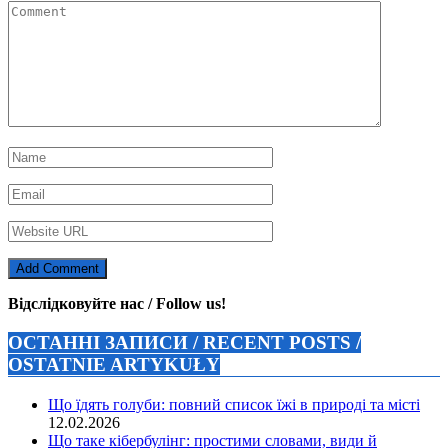
Відслідковуйте нас / Follow us!
ОСТАННІ ЗАПИСИ / RECENT POSTS /
OSTATNIE ARTYKUŁY
Що їдять голуби: повний список їжі в природі та місті
12.02.2026
Що таке кібербулінг: простими словами, види й