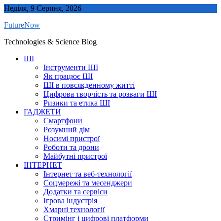
Skip
Неділя, 9 Серпня, 2026
to
FutureNow
content
Technologies & Science Blog
ШІ
Інструменти ШІ
Як працює ШІ
ШІ в повсякденному житті
Цифрова творчість та розваги ШІ
Ризики та етика ШІ
ГАДЖЕТИ
Смартфони
Розумний дім
Носимі пристрої
Роботи та дрони
Майбутні пристрої
ІНТЕРНЕТ
Інтернет та веб-технології
Соцмережі та месенджери
Додатки та сервіси
Ігрова індустрія
Хмарні технології
Стримінг і цифрові платформи