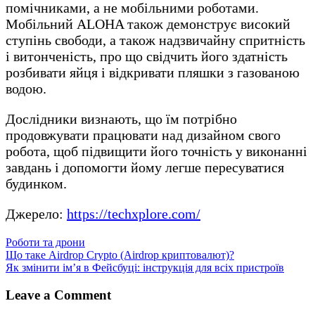
помічниками, а не мобільними роботами.
Мобільний ALOHA також демонструє високий
ступінь свободи, а також надзвичайну спритність
і витонченість, про що свідчить його здатність
розбивати яйця і відкривати пляшки з газованою
водою.
Дослідники визнають, що їм потрібно
продовжувати працювати над дизайном свого
робота, щоб підвищити його точність у виконанні
завдань і допомогти йому легше пересуватися
будинком.
Джерело:
https://techxplore.com/
Роботи та дрони
Навігація
Що таке Airdrop Crypto (Airdrop криптовалют)?
Як змінити ім’я в Фейсбуці: інструкція для всіх пристроїв
записів
Leave a Comment