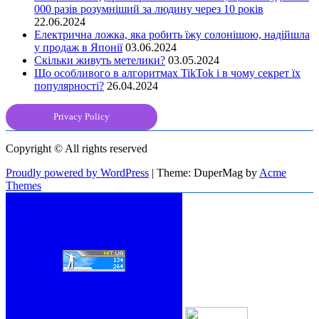
000 разів розумніший за людину через 10 років
22.06.2024
Електрична ложка, яка робить їжу солонішою, надійшла
у продаж в Японії
03.06.2024
Скільки живуть метелики?
03.05.2024
Що особливого в алгоритмах TikTok і в чому секрет їх
популярності?
26.04.2024
Privacy Policy
Copyright © All rights reserved
Proudly powered by WordPress
|
Theme: DuperMag by
Acme
Themes