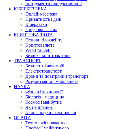
Інструменти продуктивності
КІБЕРБЕЗПЕКА
Онлайн-безпека
Приватність і дані
Кібератаки
Цифрова гігієна
КРИПТОВАЛЮТА
Основи блокчейну
Криптовалюта
Web3 та DeFi
Безпека криптоактивів
ТРАНСПОРТ
Безпілотні автомобілі
Електротранспорт
Дрони та повітряний транспорт
Розумні міста і мобільність
НАУКА
Фізика і технології
Біологія і медицина
Космос і майбутнє
Як це працює
Історія науки і технологій
ОСВІТА
Технології навчання
Професії майбутнього