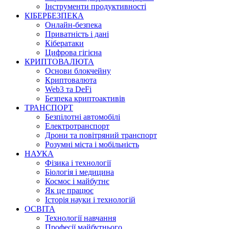
Інструменти продуктивності
КІБЕРБЕЗПЕКА
Онлайн-безпека
Приватність і дані
Кібератаки
Цифрова гігієна
КРИПТОВАЛЮТА
Основи блокчейну
Криптовалюта
Web3 та DeFi
Безпека криптоактивів
ТРАНСПОРТ
Безпілотні автомобілі
Електротранспорт
Дрони та повітряний транспорт
Розумні міста і мобільність
НАУКА
Фізика і технології
Біологія і медицина
Космос і майбутнє
Як це працює
Історія науки і технологій
ОСВІТА
Технології навчання
Професії майбутнього