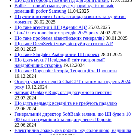
Що їдять горобці: повний гід для допитливих
17.07.2025
Ballie — новий смарт-друг у формі кулі: що вміє
домашній робот Samsung
11.04.2025
Штучний інтелект Grok: історія, розвиток та курйозні
моменти
28.02.2025
Що таке агентний ШІ (Agentic AI)?
25.02.2025
Топ-10 технологічних трендів 2025 року
24.02.2025
Що таке проблема візантійських генералів?
30.01.2025
Що таке DeepSeek і чому він руйнує сектор АІ?
29.01.2025
Що таке Stargate? Амбіційний ШІ проект
28.01.2025
Що їдять мухи? Невідомий світ гастрономії
найдрібніших створінь
19.12.2024
Що таке Dogecoin: Історія, Тенденції та Прогнози
19.12.2024
Огляд сучасних версій ChatGPT станом на грудень 2024
року
19.12.2024
Samsung Galaxy Ring: огляд розумного перстня
23.07.2024
Що їдять ведмеді: всеїдні та не гребують падаллю
22.06.2024
Генеральний директор SoftBank заявив, що ШІ буде в 10
000 разів розумніший за людину через 10 років
22.06.2024
Електрична ложка, яка робить їжу солонішою, надійшла