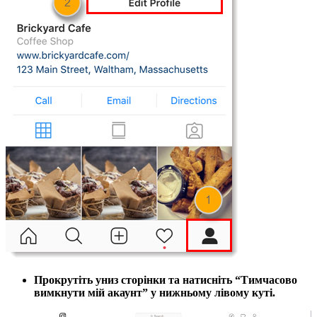
Прокрутіть униз сторінки та натисніть “Тимчасово
вимкнути мій акаунт” у нижньому лівому куті.