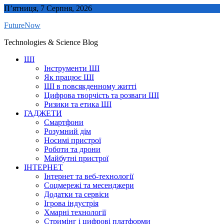
Skip
П’ятниця, 7 Серпня, 2026
to
FutureNow
content
Technologies & Science Blog
ШІ
Інструменти ШІ
Як працює ШІ
ШІ в повсякденному житті
Цифрова творчість та розваги ШІ
Ризики та етика ШІ
ГАДЖЕТИ
Смартфони
Розумний дім
Носимі пристрої
Роботи та дрони
Майбутні пристрої
ІНТЕРНЕТ
Інтернет та веб-технології
Соцмережі та месенджери
Додатки та сервіси
Ігрова індустрія
Хмарні технології
Стримінг і цифрові платформи