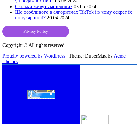
у продаж в Японії
03.06.2024
Скільки живуть метелики?
03.05.2024
Що особливого в алгоритмах TikTok і в чому секрет їх
популярності?
26.04.2024
Privacy Policy
Copyright © All rights reserved
Proudly powered by WordPress
|
Theme: DuperMag by
Acme
Themes