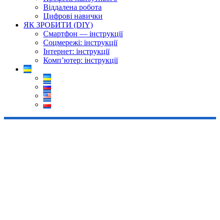
Віддалена робота
Цифрові навички
ЯК ЗРОБИТИ (DIY)
Смартфон — інструкції
Соцмережі: інструкції
Інтернет: інструкції
Комп’ютер: інструкції