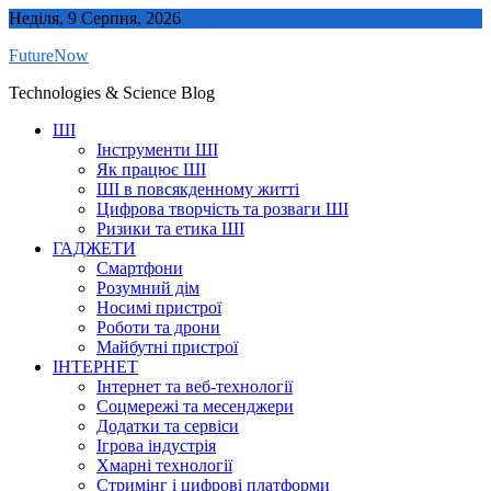
Skip
Неділя, 9 Серпня, 2026
to
FutureNow
content
Technologies & Science Blog
ШІ
Інструменти ШІ
Як працює ШІ
ШІ в повсякденному житті
Цифрова творчість та розваги ШІ
Ризики та етика ШІ
ГАДЖЕТИ
Смартфони
Розумний дім
Носимі пристрої
Роботи та дрони
Майбутні пристрої
ІНТЕРНЕТ
Інтернет та веб-технології
Соцмережі та месенджери
Додатки та сервіси
Ігрова індустрія
Хмарні технології
Стримінг і цифрові платформи