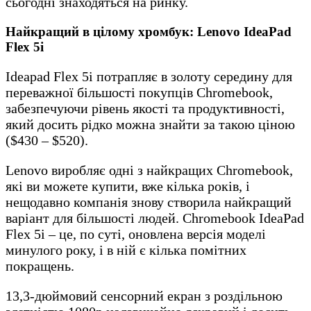
сьогодні знаходяться на ринку.
Найкращий в цілому хромбук: Lenovo IdeaPad
Flex 5i
Ideapad Flex 5i потрапляє в золоту середину для
переважної більшості покупців Chromebook,
забезпечуючи рівень якості та продуктивності,
який досить рідко можна знайти за такою ціною
($430 – $520).
Lenovo виробляє одні з найкращих Chromebook,
які ви можете купити, вже кілька років, і
нещодавно компанія знову створила найкращий
варіант для більшості людей. Chromebook IdeaPad
Flex 5i – це, по суті, оновлена версія моделі
минулого року, і в ній є кілька помітних
покращень.
13,3-дюймовий сенсорний екран з роздільною