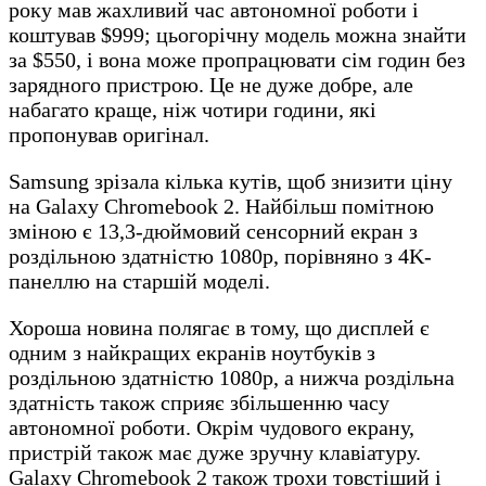
року мав жахливий час автономної роботи і
коштував $999; цьогорічну модель можна знайти
за $550, і вона може пропрацювати сім годин без
зарядного пристрою. Це не дуже добре, але
набагато краще, ніж чотири години, які
пропонував оригінал.
Samsung зрізала кілька кутів, щоб знизити ціну
на Galaxy Chromebook 2. Найбільш помітною
зміною є 13,3-дюймовий сенсорний екран з
роздільною здатністю 1080p, порівняно з 4K-
панеллю на старшій моделі.
Хороша новина полягає в тому, що дисплей є
одним з найкращих екранів ноутбуків з
роздільною здатністю 1080p, а нижча роздільна
здатність також сприяє збільшенню часу
автономної роботи. Окрім чудового екрану,
пристрій також має дуже зручну клавіатуру.
Galaxy Chromebook 2 також трохи товстіший і