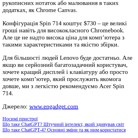
рукописних нотаток або малювання в таких
додатках, як Chrome Canvas.
Конфігурація Spin 714 коштує $730 – це великі
гроші навіть для висококласного Chromebook.
Але це не надто висока ціна для комп’ютера з
такими характеристиками та якістю збірки.
Для більшості людей Lenovo буде достатньо. Але
якщо ви серйозний багатозадачний користувач,
хочете кращий дисплей і клавіатуру або просто
хочете комп’ютер, який прослужить якомога
довше, ми з легкістю рекомендуємо Acer Spin
714.
Джерело:
www.engadget.com
Носимі пристрої
Навігація
Що таке ChatGPT? Штучний інтелект, який здивував світ
Що таке ChatGPT-4? Основні зміни та як ним користатися
записів