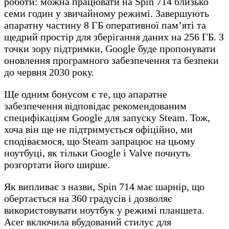
роботи: можна працювати на Spin 714 близько
семи годин у звичайному режимі. Завершують
апаратну частину 8 ГБ оперативної пам’яті та
щедрий простір для зберігання даних на 256 ГБ. З
точки зору підтримки, Google буде пропонувати
оновлення програмного забезпечення та безпеки
до червня 2030 року.
Ще одним бонусом є те, що апаратне
забезпечення відповідає рекомендованим
специфікаціям Google для запуску Steam. Тож,
хоча він ще не підтримується офіційно, ми
сподіваємося, що Steam запрацює на цьому
ноутбуці, як тільки Google і Valve почнуть
розгортати його ширше.
Як випливає з назви, Spin 714 має шарнір, що
обертається на 360 градусів і дозволяє
використовувати ноутбук у режимі планшета.
Acer включила вбудований стилус для