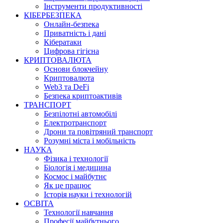
Інструменти продуктивності
КІБЕРБЕЗПЕКА
Онлайн-безпека
Приватність і дані
Кібератаки
Цифрова гігієна
КРИПТОВАЛЮТА
Основи блокчейну
Криптовалюта
Web3 та DeFi
Безпека криптоактивів
ТРАНСПОРТ
Безпілотні автомобілі
Електротранспорт
Дрони та повітряний транспорт
Розумні міста і мобільність
НАУКА
Фізика і технології
Біологія і медицина
Космос і майбутнє
Як це працює
Історія науки і технологій
ОСВІТА
Технології навчання
Професії майбутнього