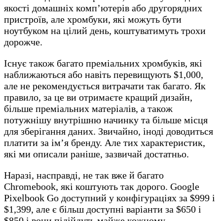
якості домашніх комп’ютерів або другорядних
пристроїв, але хромбуки, які можуть бути
ноутбуком на цілий день, коштуватимуть трохи
дорожче.
Існує також багато преміальних хромбуків, які
наближаються або навіть перевищують $1,000,
але не рекомендується витрачати так багато. Як
правило, за це ви отримаєте кращий дизайн,
більше преміальних матеріалів, а також
потужнішу внутрішню начинку та більше місця
для зберігання даних. Звичайно, іноді доводиться
платити за ім’я бренду. Але тих характеристик,
які ми описали раніше, зазвичай достатньо.
Наразі, насправді, не так вже й багато
Chromebook, які коштують так дорого. Google
Pixelbook Go доступний у конфігураціях за $999 і
$1,399, але є більш доступні варіанти за $650 і
$850 і вони підійдуть майже кожному.