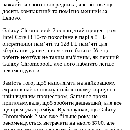
важчий за свого попередника, але він все ще
досить компактний та помітно менший за
Lenovo.
Galaxy Chromebook 2 оснащений процесором
Intel Core i3 10-го покоління в парі з 8 ГБ
оперативної пам’яті та 128 ГБ пам’яті для
зберігання даних, що досить багато. Усе це
робить ноутбук не таким амбітним, як перший
Galaxy Chromebook, але його набагато легше
рекомендувати.
Замість того, щоб наполягати на найкращому
екрані в найтоншому і найлегшому корпусі з
найшвидшим процесором, Samsung трохи
пригальмувала, щоб зробити дешевший, але все
ще преміум-хромбук. Враховуючи, що Galaxy
Chromebook 2 має вже більше року, не
рекомендується витрачати на нього $700, але
якщо ви зможете зловити його на розпродажі за