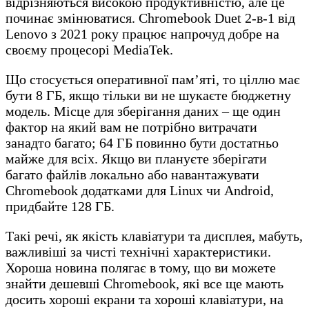
відрізняються високою продуктивністю, але це
починає змінюватися. Chromebook Duet 2-в-1 від
Lenovo з 2021 року працює напрочуд добре на
своєму процесорі MediaTek.
Що стосується оперативної пам’яті, то ціллю має
бути 8 ГБ, якщо тільки ви не шукаєте бюджетну
модель. Місце для зберігання даних – ще один
фактор на який вам не потрібно витрачати
занадто багато; 64 ГБ повинно бути достатньо
майже для всіх. Якщо ви плануєте зберігати
багато файлів локально або навантажувати
Chromebook додатками для Linux чи Android,
придбайте 128 ГБ.
Такі речі, як якість клавіатури та дисплея, мабуть,
важливіші за чисті технічні характеристики.
Хороша новина полягає в тому, що ви можете
знайти дешевші Chromebook, які все ще мають
досить хороші екрани та хороші клавіатури, на