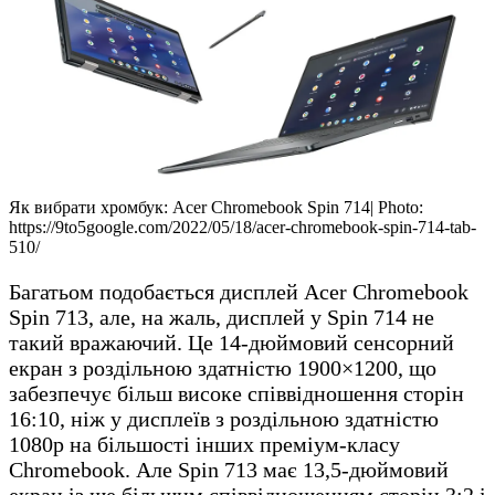
Як вибрати хромбук: Acer Chromebook Spin 714| Photo:
https://9to5google.com/2022/05/18/acer-chromebook-spin-714-tab-
510/
Багатьом подобається дисплей Acer Chromebook
Spin 713, але, на жаль, дисплей у Spin 714 не
такий вражаючий. Це 14-дюймовий сенсорний
екран з роздільною здатністю 1900×1200, що
забезпечує більш високе співвідношення сторін
16:10, ніж у дисплеїв з роздільною здатністю
1080p на більшості інших преміум-класу
Chromebook. Але Spin 713 має 13,5-дюймовий
екран із ще більшим співвідношенням сторін 3:2 і