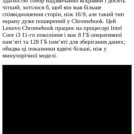
здатністю 1080p надзвичайно яскравий і досить
чіткий; хотілося б, щоб він мав більше
співвідношення сторін, ніж 16:9, але такий тип
екрану дуже поширений у Chromebook. Цей
Lenovo Chromebook працює на процесорі Intel
Core i3 11-го покоління і має 8 ГБ оперативної
пам’яті та 128 ГБ пам’яті для зберігання даних;
обидва ці показники вдвічі більші, ніж у
минулорічної моделі.