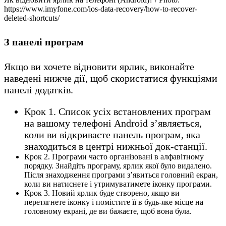
https://www.imyfone.com/ios-data-recovery/how-to-recover-
deleted-shortcuts/
З панелі програм
Якщо ви хочете відновити ярлик, виконайте
наведені нижче дії, щоб скористатися функціями
панелі додатків.
Крок 1. Список усіх встановлених програм
на вашому телефоні Android з’являється,
коли ви відкриваєте панель програм, яка
знаходиться в центрі нижньої док-станції.
Крок 2. Програми часто організовані в алфавітному
порядку. Знайдіть програму, ярлик якої було видалено.
Після знаходження програми з’явиться головний екран,
коли ви натиснете і утримуватимете іконку програми.
Крок 3. Новий ярлик буде створено, якщо ви
перетягнете іконку і помістите її в будь-яке місце на
головному екрані, де ви бажаєте, щоб вона була.