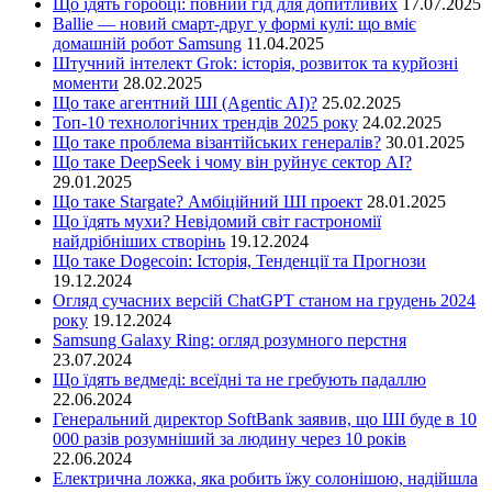
Що їдять горобці: повний гід для допитливих
17.07.2025
Ballie — новий смарт-друг у формі кулі: що вміє
домашній робот Samsung
11.04.2025
Штучний інтелект Grok: історія, розвиток та курйозні
моменти
28.02.2025
Що таке агентний ШІ (Agentic AI)?
25.02.2025
Топ-10 технологічних трендів 2025 року
24.02.2025
Що таке проблема візантійських генералів?
30.01.2025
Що таке DeepSeek і чому він руйнує сектор АІ?
29.01.2025
Що таке Stargate? Амбіційний ШІ проект
28.01.2025
Що їдять мухи? Невідомий світ гастрономії
найдрібніших створінь
19.12.2024
Що таке Dogecoin: Історія, Тенденції та Прогнози
19.12.2024
Огляд сучасних версій ChatGPT станом на грудень 2024
року
19.12.2024
Samsung Galaxy Ring: огляд розумного перстня
23.07.2024
Що їдять ведмеді: всеїдні та не гребують падаллю
22.06.2024
Генеральний директор SoftBank заявив, що ШІ буде в 10
000 разів розумніший за людину через 10 років
22.06.2024
Електрична ложка, яка робить їжу солонішою, надійшла