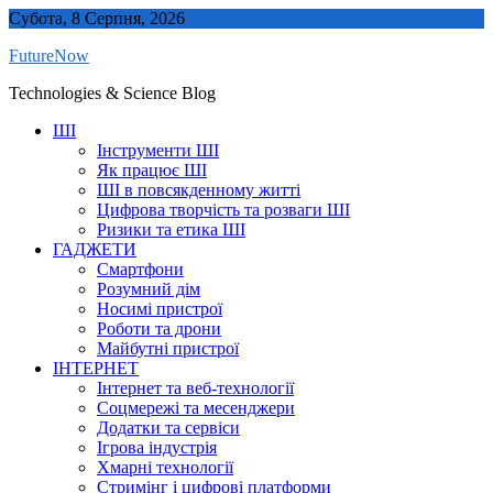
Skip
Субота, 8 Серпня, 2026
to
FutureNow
content
Technologies & Science Blog
ШІ
Інструменти ШІ
Як працює ШІ
ШІ в повсякденному житті
Цифрова творчість та розваги ШІ
Ризики та етика ШІ
ГАДЖЕТИ
Смартфони
Розумний дім
Носимі пристрої
Роботи та дрони
Майбутні пристрої
ІНТЕРНЕТ
Інтернет та веб-технології
Соцмережі та месенджери
Додатки та сервіси
Ігрова індустрія
Хмарні технології
Стримінг і цифрові платформи