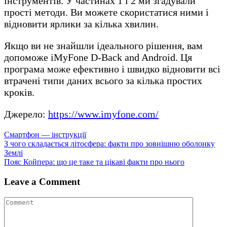
інструментів. У частинах 1 і 2 ми згадували
прості методи. Ви можете скористатися ними і
відновити ярлики за кілька хвилин.
Якщо ви не знайшли ідеального рішення, вам
допоможе iMyFone D-Back and Android. Ця
програма може ефективно і швидко відновити всі
втрачені типи даних всього за кілька простих
кроків.
Джерело:
https://www.imyfone.com/
Смартфон — інструкції
Навігація
З чого складається літосфера: факти про зовнішню оболонку
Землі
записів
Пояс Койпера: що це таке та цікаві факти про нього
Leave a Comment