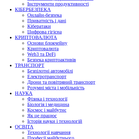
Інструменти продуктивності
КІБЕРБЕЗПЕКА
Онлайн-безпека
Приватність і дані
Кібератаки
Цифрова гігієна
КРИПТОВАЛЮТА
Основи блокчейну
Криптовалюта
Web3 та DeFi
Безпека криптоактивів
ТРАНСПОРТ
Безпілотні автомобілі
Електротранспорт
Дрони та повітряний транспорт
Розумні міста і мобільність
НАУКА
Фізика і технології
Біологія і медицина
Космос і майбутнє
Як це працює
Історія науки і технологій
ОСВІТА
Технології навчання
Професії майбутнього