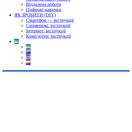
Віддалена робота
Цифрові навички
ЯК ЗРОБИТИ (DIY)
Смартфон — інструкції
Соцмережі: інструкції
Інтернет: інструкції
Комп’ютер: інструкції