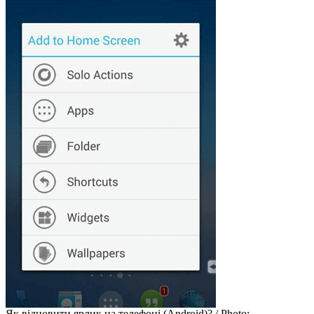
Як відновити ярлик на телефоні (Android)? / Photo: