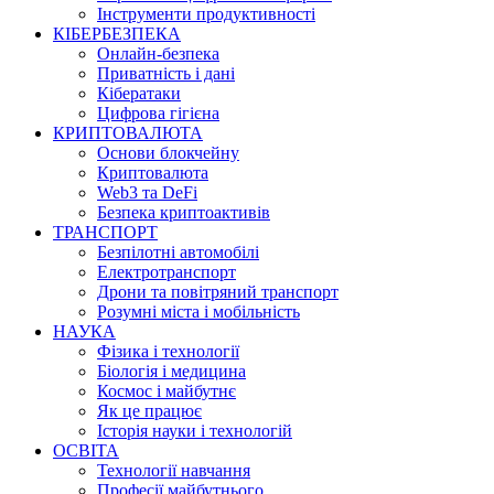
Інструменти продуктивності
КІБЕРБЕЗПЕКА
Онлайн-безпека
Приватність і дані
Кібератаки
Цифрова гігієна
КРИПТОВАЛЮТА
Основи блокчейну
Криптовалюта
Web3 та DeFi
Безпека криптоактивів
ТРАНСПОРТ
Безпілотні автомобілі
Електротранспорт
Дрони та повітряний транспорт
Розумні міста і мобільність
НАУКА
Фізика і технології
Біологія і медицина
Космос і майбутнє
Як це працює
Історія науки і технологій
ОСВІТА
Технології навчання
Професії майбутнього