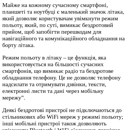
Майже на кожному сучасному смартфоні,
планшеті та ноутбуці є маленький значок літака,
який дозволяє користувачам увімкнути режим
польоту, який, по суті, вимикає бездротовий
прийом, щоб запобігти перешкодам для
навігаційного та комунікаційного обладнання на
борту літака.
Режим польоту в літаку – це функція, яка
використовується на більшості сучасних
смартфонів, що вимикає радіо та бездротове
обладнання телефону. Це не дозволяє телефону
надсилати та отримувати дзвінки, тексти,
електронні листи та дані через мобільну
мережу”.
Деякі бездротові пристрої не підключаються до
стільникових або WiFi мереж у режимі польоту;
інші мобільні пристрої також дозволяють
увімкнути Bluetooth і WiFi з’єднання, технічно