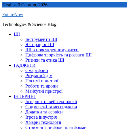
Skip
Неділя, 9 Серпня, 2026
to
FutureNow
content
Technologies & Science Blog
ШІ
Інструменти ШІ
Як працює ШІ
ШІ в повсякденному житті
Цифрова творчість та розваги ШІ
Ризики та етика ШІ
ГАДЖЕТИ
Смартфони
Розумний дім
Носимі пристрої
Роботи та дрони
Майбутні пристрої
ІНТЕРНЕТ
Інтернет та веб-технології
Соцмережі та месенджери
Додатки та сервіси
Ігрова індустрія
Хмарні технології
Стримінг і цифрові платформи