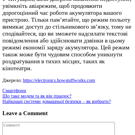
увімкніть авіарежим, щоб продовжити
дорогоцінний час роботи акумулятора вашого
пристрою. Тільки пам’ятайте, що режим польоту
вимикає доступ до стільникового зв’язку, тому не
сподівайтеся, що ви зможете надсилати текстові
повідомлення або здійснювати дзвінки в цьому
режимі економії заряду акумулятора. Цей режим
також може бути чудовим способом уникнути
роздратування в тихих місцях, таких як
кінотеатри.
Джерело:
https://electronics.howstuffworks.com
Смартфони
Навігація
Що таке модем та як він працює?
Найкращі системи домашньої безпеки – як вибрати?
записів
Leave a Comment