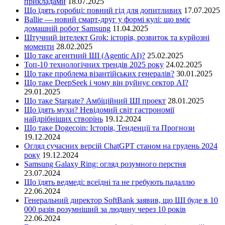
прикладами
18.07.2025
Що їдять горобці: повний гід для допитливих
17.07.2025
Ballie — новий смарт-друг у формі кулі: що вміє
домашній робот Samsung
11.04.2025
Штучний інтелект Grok: історія, розвиток та курйозні
моменти
28.02.2025
Що таке агентний ШІ (Agentic AI)?
25.02.2025
Топ-10 технологічних трендів 2025 року
24.02.2025
Що таке проблема візантійських генералів?
30.01.2025
Що таке DeepSeek і чому він руйнує сектор АІ?
29.01.2025
Що таке Stargate? Амбіційний ШІ проект
28.01.2025
Що їдять мухи? Невідомий світ гастрономії
найдрібніших створінь
19.12.2024
Що таке Dogecoin: Історія, Тенденції та Прогнози
19.12.2024
Огляд сучасних версій ChatGPT станом на грудень 2024
року
19.12.2024
Samsung Galaxy Ring: огляд розумного перстня
23.07.2024
Що їдять ведмеді: всеїдні та не гребують падаллю
22.06.2024
Генеральний директор SoftBank заявив, що ШІ буде в 10
000 разів розумніший за людину через 10 років
22.06.2024