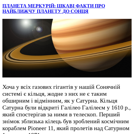
ПЛАНЕТА МЕРКУРІЙ: ЦІКАВІ ФАКТИ ПРО
НАЙБЛИЖЧУ ПЛАНЕТУ ДО СОНЦЯ
Хоча у всіх газових гігантів у нашій Сонячній
системі є кільця, жодне з них не є таким
обширним і відмінним, як у Сатурна. Кільця
Сатурна були відкриті Галілео Галілеєм у 1610 р.,
який спостерігав за ними в телескоп. Перший
знімок зблизька кілець був зроблений космічним
кораблем Pioneer 11, який пролетів над Сатурном