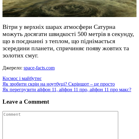
Вітри у верхніх шарах атмосфери Сатурна
можуть досягати швидкості 500 метрів в секунду,
що в поєднанні з теплом, що піднімається
зсередини планети, спричиняє появу жовтих та
золотих смуг.
Джерело:
space-facts.com
Космос і майбутнє
Навігація
Як зробити скрін на ноутбуці? Скріншот – це просто
Як перегрузити айфон 11, айфон 11 про, айфон 11 про макс?
записів
Leave a Comment