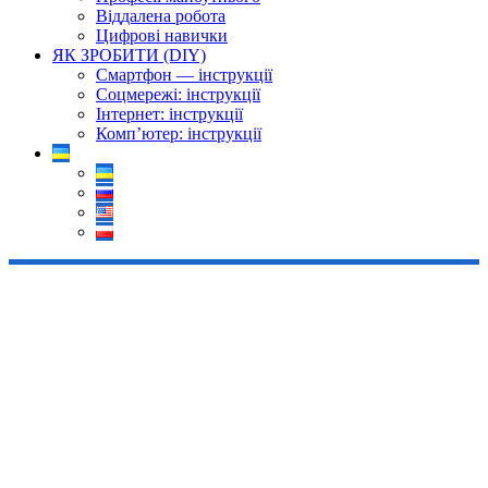
Віддалена робота
Цифрові навички
ЯК ЗРОБИТИ (DIY)
Смартфон — інструкції
Соцмережі: інструкції
Інтернет: інструкції
Комп’ютер: інструкції