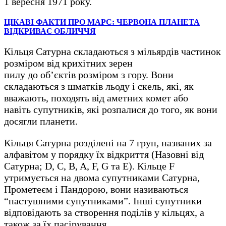
1 вересня 1971 року.
ЦІКАВІ ФАКТИ ПРО МАРС: ЧЕРВОНА ПЛАНЕТА
ВІДКРИВАЄ ОБЛИЧЧЯ
Кільця Сатурна складаються з мільярдів частинок
розміром від крихітних зерен
пилу до об’єктів розміром з гору. Вони
складаються з шматків льоду і скель, які, як
вважають, походять від аметних комет або
навіть супутників, які розпалися до того, як вони
досягли планети.
Кільця Сатурна розділені на 7 груп, названих за
алфавітом у порядку їх відкриття (Назовні від
Сатурна; D, C, B, A, F, G та E). Кільце F
утримується на двома супутниками Сатурна,
Прометеєм і Пандорою, вони називаються
“пастушними супутниками”. Інші супутники
відповідають за створення поділів у кільцях, а
також за їх пасірування.