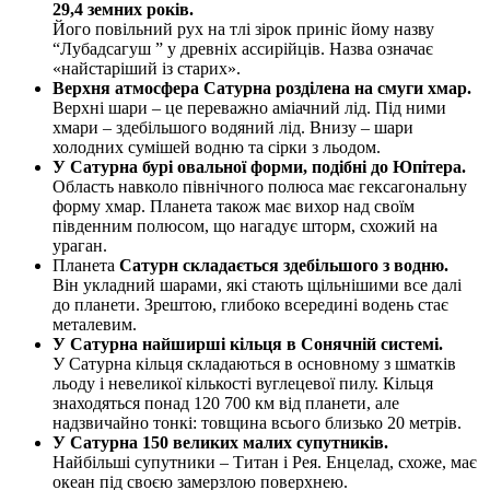
29,4 земних років.
Його повільний рух на тлі зірок приніс йому назву
“Лубадсагуш ” у древніх ассирійців. Назва означає
«найстаріший із старих».
Верхня атмосфера Сатурна розділена на смуги хмар.
Верхні шари – це переважно аміачний лід. Під ними
хмари – здебільшого водяний лід. Внизу – шари
холодних сумішей водню та сірки з льодом.
У Сатурна бурі овальної форми, подібні до Юпітера.
Область навколо північного полюса має гексагональну
форму хмар. Планета також має вихор над своїм
південним полюсом, що нагадує шторм, схожий на
ураган.
Планета
Сатурн складається здебільшого з водню.
Він укладний шарами, які стають щільнішими все далі
до планети. Зрештою, глибоко всередині водень стає
металевим.
У Сатурна найширші кільця в Сонячній системі.
У Сатурна кільця складаються в основному з шматків
льоду і невеликої кількості вуглецевої пилу. Кільця
знаходяться понад 120 700 км від планети, але
надзвичайно тонкі: товщина всього близько 20 метрів.
У Сатурна 150 великих малих супутників.
Найбільші супутники – Титан і Рея. Енцелад, схоже, має
океан під своєю замерзлою поверхнею.