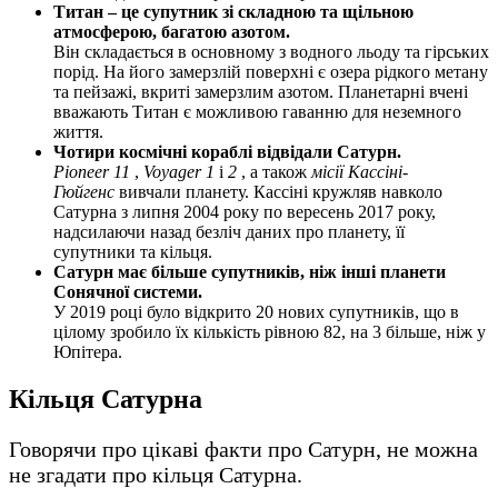
Титан – це супутник зі складною та щільною
атмосферою, багатою азотом.
Він складається в основному з водного льоду та гірських
порід. На його замерзлій поверхні є озера рідкого метану
та пейзажі, вкриті замерзлим азотом. Планетарні вчені
вважають Титан є можливою гаванню для неземного
життя.
Чотири космічні кораблі відвідали Сатурн.
Pioneer 11
,
Voyager 1
і
2
, а також
місії Кассіні-
Гюйгенс
вивчали планету. Кассіні кружляв навколо
Сатурна з липня 2004 року по вересень 2017 року,
надсилаючи назад безліч даних про планету, її
супутники та кільця.
Сатурн має більше супутників, ніж інші планети
Сонячної системи.
У 2019 році було відкрито 20 нових супутників, що в
цілому зробило їх кількість рівною 82, на 3 більше, ніж у
Юпітера.
Кільця Сатурна
Говорячи про цікаві факти про Сатурн, не можна
не згадати про кільця Сатурна.