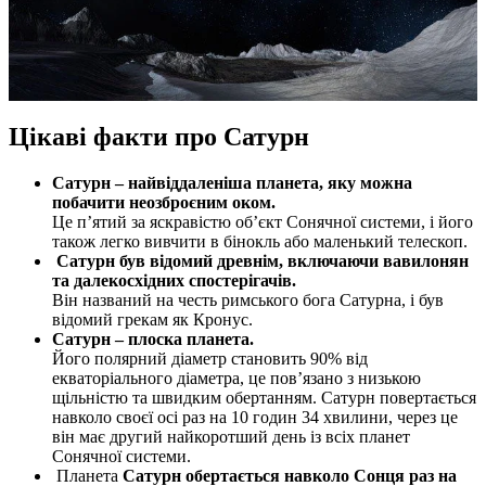
Цікаві факти про Сатурн
Сатурн – найвіддаленіша планета, яку можна
побачити неозброєним оком.
Це п’ятий за яскравістю об’єкт Сонячної системи, і його
також легко вивчити в бінокль або маленький телескоп.
Сатурн був відомий древнім, включаючи вавилонян
та далекосхідних спостерігачів.
Він названий на честь римського бога Сатурна, і був
відомий грекам як Кронус.
Сатурн – плоска планета.
Його полярний діаметр становить 90% від
екваторіального діаметра, це пов’язано з низькою
щільністю та швидким обертанням. Сатурн повертається
навколо своєї осі раз на 10 годин 34 хвилини, через це
він має другий найкоротший день із всіх планет
Сонячної системи.
Планета
Сатурн обертається навколо Сонця раз на