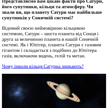
Представляємо вам цікаві факти про Сатурн,
його супутники, кільця та атмосферу. Чи
знали ви, що планету Сатурн має найбильше
супутників у Сонячній системі?
Відомий своєю неймовірною кільцевою
системою, Сатурн – шоста планета від Сонця і
друга за величиною планета в нашій Сонячній
системі. Як і Юпітер, планета Сатурн є газовим
гігантом і складається з подібних до Юпітера
газів, включаючи водень, гелій та метан.
Чому інколи кільця Сатурна зникають?