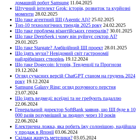
домашній робот Samsung
11.04.2025
Штучний інтелект Grok: історія, розвиток та курйозні
моменти
28.02.2025
Що таке агентний ШІ (Agentic AI)?
25.02.2025
Топ-10 технологічних трендів 2025 року
24.02.2025
Що таке проблема візантійських генералів?
30.01.2025
Що таке DeepSeek і чому він руйнує сектор АІ?
29.01.2025
Що таке Stargate? Амбіційний ШІ проект
28.01.2025
Що їдять мухи? Невідомий світ гастрономії
найдрібніших створінь
19.12.2024
Що таке Dogecoin: Історія, Тенденції та Прогнози
19.12.2024
Огляд сучасних версій ChatGPT станом на грудень 2024
року
19.12.2024
Samsung Galaxy Ring: огляд розумного перстня
23.07.2024
Що їдять ведмеді: всеїдні та не гребують падаллю
22.06.2024
Генеральний директор SoftBank заявив, що ШІ буде в 10
000 разів розумніший за людину через 10 років
22.06.2024
Електрична ложка, яка робить їжу солонішою, надійшла
у продаж в Японії
03.06.2024
Скільки живуть метелики?
03.05.2024