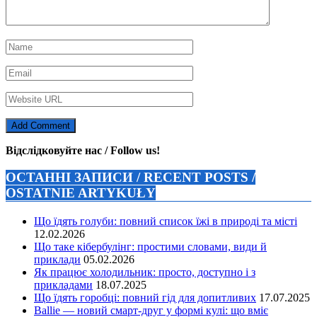
Відслідковуйте нас / Follow us!
ОСТАННІ ЗАПИСИ / RECENT POSTS /
OSTATNIE ARTYKUŁY
Що їдять голуби: повний список їжі в природі та місті
12.02.2026
Що таке кібербулінг: простими словами, види й
приклади
05.02.2026
Як працює холодильник: просто, доступно і з
прикладами
18.07.2025
Що їдять горобці: повний гід для допитливих
17.07.2025
Ballie — новий смарт-друг у формі кулі: що вміє