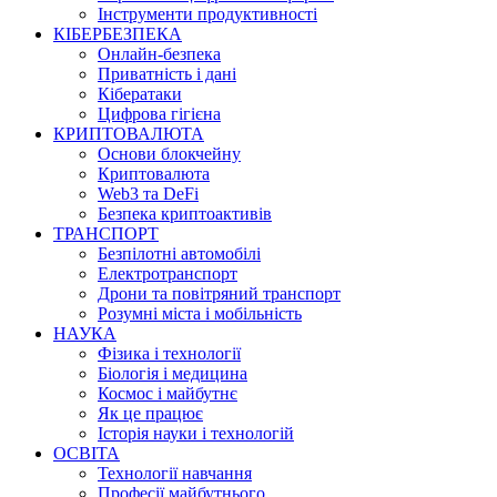
Інструменти продуктивності
КІБЕРБЕЗПЕКА
Онлайн-безпека
Приватність і дані
Кібератаки
Цифрова гігієна
КРИПТОВАЛЮТА
Основи блокчейну
Криптовалюта
Web3 та DeFi
Безпека криптоактивів
ТРАНСПОРТ
Безпілотні автомобілі
Електротранспорт
Дрони та повітряний транспорт
Розумні міста і мобільність
НАУКА
Фізика і технології
Біологія і медицина
Космос і майбутнє
Як це працює
Історія науки і технологій
ОСВІТА
Технології навчання
Професії майбутнього