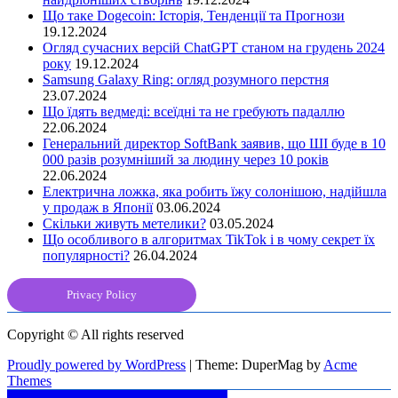
Що таке Dogecoin: Історія, Тенденції та Прогнози
19.12.2024
Огляд сучасних версій ChatGPT станом на грудень 2024
року
19.12.2024
Samsung Galaxy Ring: огляд розумного перстня
23.07.2024
Що їдять ведмеді: всеїдні та не гребують падаллю
22.06.2024
Генеральний директор SoftBank заявив, що ШІ буде в 10
000 разів розумніший за людину через 10 років
22.06.2024
Електрична ложка, яка робить їжу солонішою, надійшла
у продаж в Японії
03.06.2024
Скільки живуть метелики?
03.05.2024
Що особливого в алгоритмах TikTok і в чому секрет їх
популярності?
26.04.2024
Privacy Policy
Copyright © All rights reserved
Proudly powered by WordPress
|
Theme: DuperMag by
Acme
Themes