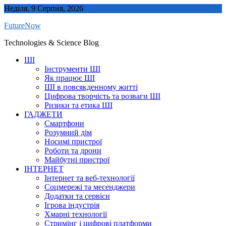
Skip
Неділя, 9 Серпня, 2026
to
FutureNow
content
Technologies & Science Blog
ШІ
Інструменти ШІ
Як працює ШІ
ШІ в повсякденному житті
Цифрова творчість та розваги ШІ
Ризики та етика ШІ
ГАДЖЕТИ
Смартфони
Розумний дім
Носимі пристрої
Роботи та дрони
Майбутні пристрої
ІНТЕРНЕТ
Інтернет та веб-технології
Соцмережі та месенджери
Додатки та сервіси
Ігрова індустрія
Хмарні технології
Стримінг і цифрові платформи