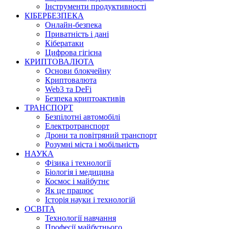
Інструменти продуктивності
КІБЕРБЕЗПЕКА
Онлайн-безпека
Приватність і дані
Кібератаки
Цифрова гігієна
КРИПТОВАЛЮТА
Основи блокчейну
Криптовалюта
Web3 та DeFi
Безпека криптоактивів
ТРАНСПОРТ
Безпілотні автомобілі
Електротранспорт
Дрони та повітряний транспорт
Розумні міста і мобільність
НАУКА
Фізика і технології
Біологія і медицина
Космос і майбутнє
Як це працює
Історія науки і технологій
ОСВІТА
Технології навчання
Професії майбутнього