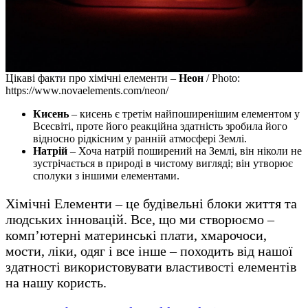
Цікаві факти про хімічні елементи –
Неон
/ Photo:
https://www.novaelements.com/neon/
Кисень
– кисень є третім найпоширенішим елементом у
Всесвіті, проте його реакційна здатність зробила його
відносно рідкісним у ранній атмосфері Землі.
Натрій
– Хоча натрій поширений на Землі, він ніколи не
зустрічається в природі в чистому вигляді; він утворює
сполуки з іншими елементами.
Хімічні Елементи – це будівельні блоки життя та
людських інновацій. Все, що ми створюємо –
комп’ютерні материнські плати, хмарочоси,
мости, ліки, одяг і все інше – походить від нашої
здатності використовувати властивості елементів
на нашу користь.