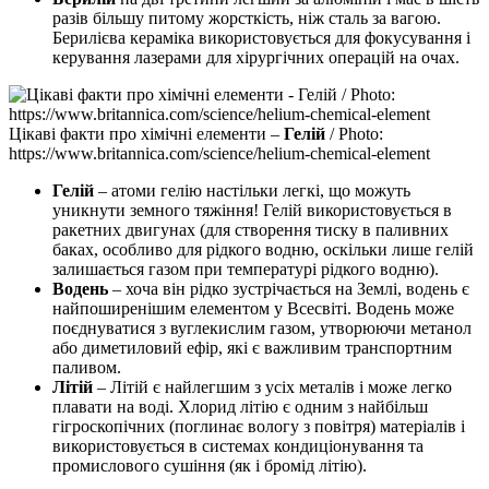
разів більшу питому жорсткість, ніж сталь за вагою.
Берилієва кераміка використовується для фокусування і
керування лазерами для хірургічних операцій на очах.
Цікаві факти про хімічні елементи –
Гелій
/ Photo:
https://www.britannica.com/science/helium-chemical-element
Гелій
– атоми гелію настільки легкі, що можуть
уникнути земного тяжіння! Гелій використовується в
ракетних двигунах (для створення тиску в паливних
баках, особливо для рідкого водню, оскільки лише гелій
залишається газом при температурі рідкого водню).
Водень
– хоча він рідко зустрічається на Землі, водень є
найпоширенішим елементом у Всесвіті. Водень може
поєднуватися з вуглекислим газом, утворюючи метанол
або диметиловий ефір, які є важливим транспортним
паливом.
Літій
– Літій є найлегшим з усіх металів і може легко
плавати на воді. Хлорид літію є одним з найбільш
гігроскопічних (поглинає вологу з повітря) матеріалів і
використовується в системах кондиціонування та
промислового сушіння (як і бромід літію).