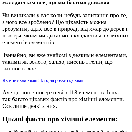
складається все, що ми бачимо довкола.
Чи виникали у вас коли-небудь запитання про те,
з чого все зроблено? Цю цікавість можна
зрозуміти, адже все в природі, від хмар до дерев і
повітря, яким ми дихаємо, складається з хімічних
елементів елементів.
Звичайно, ви вже знайомі з деякими елементами,
такими як золото, залізо, кисень і гелій, що
змінює голос.
Як виникла хімія? Історія розвитку хімії
Але це лише поверхневі з 118 елементів. Існує
так багато цікавих фактів про хімічні елементи.
Ось лише деякі з них.
Цікаві факти про хімічні елементи:
Берилій
на дві третини легший за алюміній і має в шість