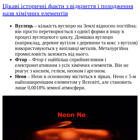
Цікаві історичні факти з відкриття і походження
назв хімічних елементів
Вуглець
– кількість вуглецю на Землі відносно постійна;
він просто перетворюється з однієї форми в іншу в
процесі вуглецевого циклу. Домішки вуглецю
(наприклад, деревне вугілля з деревини та кокс з вугілля)
використовуються у виплавці металів. Металургійна
промисловість залежить від нього.
Фтор
– Фтор є найбільш сприйнятливим і
електронегативним з усіх хімічних елементів. Він не
реагує з киснем, гелієм, неоном і аргоном.
Неон
– Неон в основному міститься в зірках. Неон є 5-м
найпоширенішим елементом у Всесвіті, але становить
лише 0,0018% земної атмосфери.