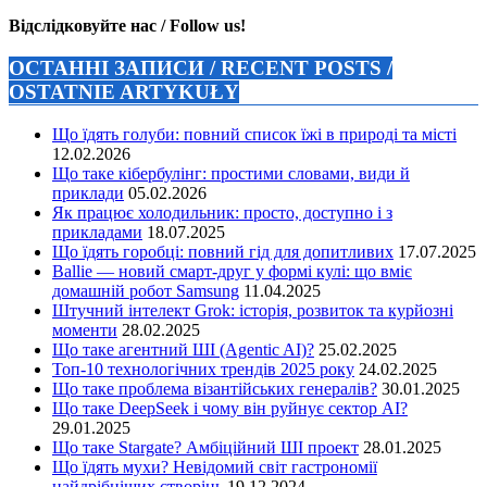
Відслідковуйте нас / Follow us!
ОСТАННІ ЗАПИСИ / RECENT POSTS /
OSTATNIE ARTYKUŁY
Що їдять голуби: повний список їжі в природі та місті
12.02.2026
Що таке кібербулінг: простими словами, види й
приклади
05.02.2026
Як працює холодильник: просто, доступно і з
прикладами
18.07.2025
Що їдять горобці: повний гід для допитливих
17.07.2025
Ballie — новий смарт-друг у формі кулі: що вміє
домашній робот Samsung
11.04.2025
Штучний інтелект Grok: історія, розвиток та курйозні
моменти
28.02.2025
Що таке агентний ШІ (Agentic AI)?
25.02.2025
Топ-10 технологічних трендів 2025 року
24.02.2025
Що таке проблема візантійських генералів?
30.01.2025
Що таке DeepSeek і чому він руйнує сектор АІ?
29.01.2025
Що таке Stargate? Амбіційний ШІ проект
28.01.2025
Що їдять мухи? Невідомий світ гастрономії
найдрібніших створінь
19.12.2024