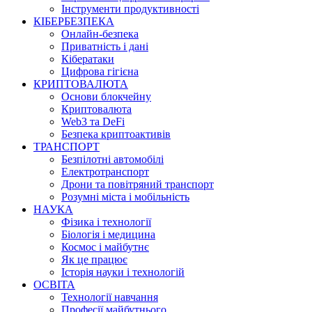
Інструменти продуктивності
КІБЕРБЕЗПЕКА
Онлайн-безпека
Приватність і дані
Кібератаки
Цифрова гігієна
КРИПТОВАЛЮТА
Основи блокчейну
Криптовалюта
Web3 та DeFi
Безпека криптоактивів
ТРАНСПОРТ
Безпілотні автомобілі
Електротранспорт
Дрони та повітряний транспорт
Розумні міста і мобільність
НАУКА
Фізика і технології
Біологія і медицина
Космос і майбутнє
Як це працює
Історія науки і технологій
ОСВІТА
Технології навчання
Професії майбутнього