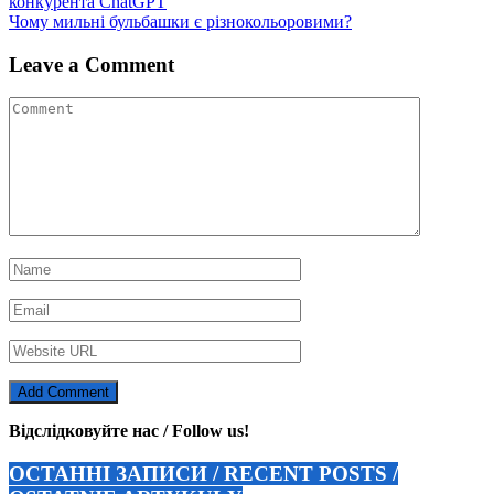
конкурента ChatGPT
записів
Чому мильні бульбашки є різнокольоровими?
Leave a Comment
Відслідковуйте нас / Follow us!
ОСТАННІ ЗАПИСИ / RECENT POSTS /