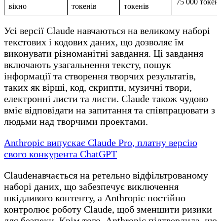
75 000 токен
вікно
токенів
токенів
Усі версії Claude навчаються на великому наборі
текстових і кодових даних, що дозволяє їм
виконувати різноманітні завдання. Ці завдання
включають узагальнення тексту, пошук
інформації та створення творчих результатів,
таких як вірші, код, скрипти, музичні твори,
електронні листи та листи. Claude також чудово
вміє відповідати на запитання та співпрацювати з
людьми над творчими проектами.
Anthropic випускає Claude Pro, платну версію
свого конкурента ChatGPT
Claudeнавчається на ретельно відфільтрованому
наборі даних, що забезпечує виключення
шкідливого контенту, а Anthropic постійно
контролює роботу Claude, щоб зменшити ризики
для безпеки. Крім того, Anthropic підтвердила, що