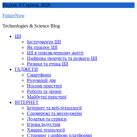
Skip
Неділя, 9 Серпня, 2026
to
FutureNow
content
Technologies & Science Blog
ШІ
Інструменти ШІ
Як працює ШІ
ШІ в повсякденному житті
Цифрова творчість та розваги ШІ
Ризики та етика ШІ
ГАДЖЕТИ
Смартфони
Розумний дім
Носимі пристрої
Роботи та дрони
Майбутні пристрої
ІНТЕРНЕТ
Інтернет та веб-технології
Соцмережі та месенджери
Додатки та сервіси
Ігрова індустрія
Хмарні технології
Стримінг і цифрові платформи