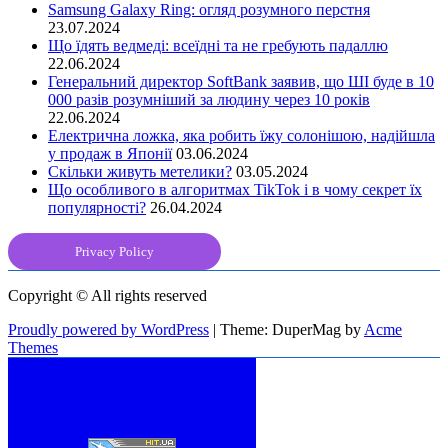
Samsung Galaxy Ring: огляд розумного перстня
23.07.2024
Що їдять ведмеді: всеїдні та не гребують падаллю
22.06.2024
Генеральний директор SoftBank заявив, що ШІ буде в 10
000 разів розумніший за людину через 10 років
22.06.2024
Електрична ложка, яка робить їжу солонішою, надійшла
у продаж в Японії
03.06.2024
Скільки живуть метелики?
03.05.2024
Що особливого в алгоритмах TikTok і в чому секрет їх
популярності?
26.04.2024
Privacy Policy
Copyright © All rights reserved
Proudly powered by WordPress
|
Theme: DuperMag by
Acme
Themes