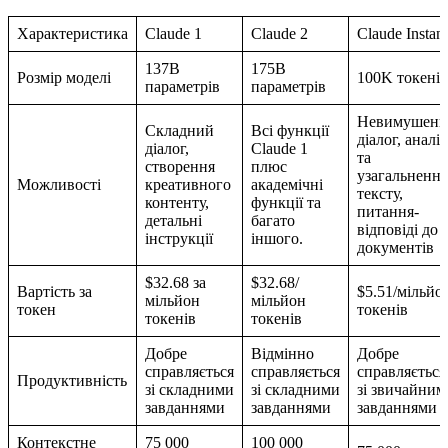
Характеристика
Claude 1
Claude 2
Claude Instant
137B
175B
Розмір моделі
100K токенів
параметрів
параметрів
Невимушени
Складний
Всі функції
діалог, аналіз
діалог,
Claude 1
та
створення
плюс
узагальнення
Можливості
креативного
академічні
тексту,
контенту,
функції та
питання-
детальні
багато
відповіді до
інструкції
іншого.
документів
$32.68 за
$32.68/
Вартість за
$5.51/мільйо
мільйон
мільйон
токен
токенів
токенів
токенів
Добре
Відмінно
Добре
справляється
справляється
справляється
Продуктивність
зі складними
зі складними
зі звичайним
завданнями
завданнями
завданнями
Контекстне
75 000
100 000