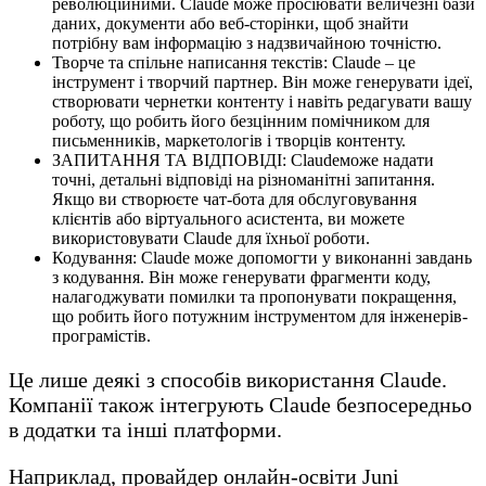
революційними. Claude може просіювати величезні бази
даних, документи або веб-сторінки, щоб знайти
потрібну вам інформацію з надзвичайною точністю.
Творче та спільне написання текстів: Claude – це
інструмент і творчий партнер. Він може генерувати ідеї,
створювати чернетки контенту і навіть редагувати вашу
роботу, що робить його безцінним помічником для
письменників, маркетологів і творців контенту.
ЗАПИТАННЯ ТА ВІДПОВІДІ: Claudeможе надати
точні, детальні відповіді на різноманітні запитання.
Якщо ви створюєте чат-бота для обслуговування
клієнтів або віртуального асистента, ви можете
використовувати Claude для їхньої роботи.
Кодування: Claude може допомогти у виконанні завдань
з кодування. Він може генерувати фрагменти коду,
налагоджувати помилки та пропонувати покращення,
що робить його потужним інструментом для інженерів-
програмістів.
Це лише деякі з способів використання Claude.
Компанії також інтегрують Claude безпосередньо
в додатки та інші платформи.
Наприклад, провайдер онлайн-освіти Juni