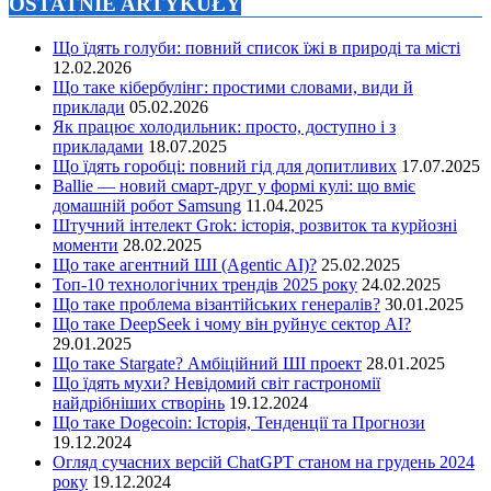
OSTATNIE ARTYKUŁY
Що їдять голуби: повний список їжі в природі та місті
12.02.2026
Що таке кібербулінг: простими словами, види й
приклади
05.02.2026
Як працює холодильник: просто, доступно і з
прикладами
18.07.2025
Що їдять горобці: повний гід для допитливих
17.07.2025
Ballie — новий смарт-друг у формі кулі: що вміє
домашній робот Samsung
11.04.2025
Штучний інтелект Grok: історія, розвиток та курйозні
моменти
28.02.2025
Що таке агентний ШІ (Agentic AI)?
25.02.2025
Топ-10 технологічних трендів 2025 року
24.02.2025
Що таке проблема візантійських генералів?
30.01.2025
Що таке DeepSeek і чому він руйнує сектор АІ?
29.01.2025
Що таке Stargate? Амбіційний ШІ проект
28.01.2025
Що їдять мухи? Невідомий світ гастрономії
найдрібніших створінь
19.12.2024
Що таке Dogecoin: Історія, Тенденції та Прогнози
19.12.2024
Огляд сучасних версій ChatGPT станом на грудень 2024
року
19.12.2024