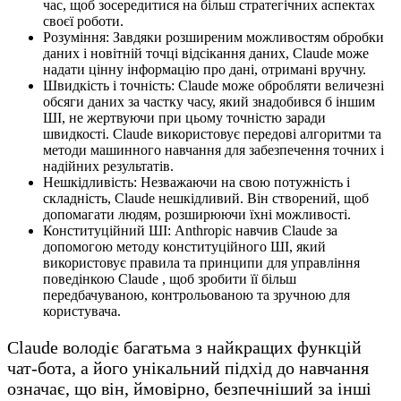
час, щоб зосередитися на більш стратегічних аспектах
своєї роботи.
Розуміння: Завдяки розширеним можливостям обробки
даних і новітній точці відсікання даних, Claude може
надати цінну інформацію про дані, отримані вручну.
Швидкість і точність: Claude може обробляти величезні
обсяги даних за частку часу, який знадобився б іншим
ШІ, не жертвуючи при цьому точністю заради
швидкості. Claude використовує передові алгоритми та
методи машинного навчання для забезпечення точних і
надійних результатів.
Нешкідливість: Незважаючи на свою потужність і
складність, Claude нешкідливий. Він створений, щоб
допомагати людям, розширюючи їхні можливості.
Конституційний ШІ: Anthropic навчив Claude за
допомогою методу конституційного ШІ, який
використовує правила та принципи для управління
поведінкою Claude , щоб зробити її більш
передбачуваною, контрольованою та зручною для
користувача.
Claude володіє багатьма з найкращих функцій
чат-бота, а його унікальний підхід до навчання
означає, що він, ймовірно, безпечніший за інші