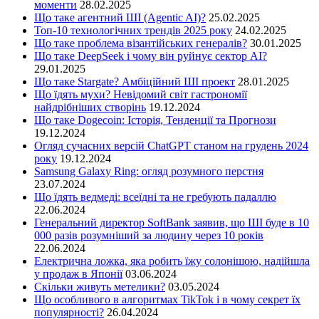
моменти
28.02.2025
Що таке агентний ШІ (Agentic AI)?
25.02.2025
Топ-10 технологічних трендів 2025 року
24.02.2025
Що таке проблема візантійських генералів?
30.01.2025
Що таке DeepSeek і чому він руйнує сектор АІ?
29.01.2025
Що таке Stargate? Амбіційний ШІ проект
28.01.2025
Що їдять мухи? Невідомий світ гастрономії
найдрібніших створінь
19.12.2024
Що таке Dogecoin: Історія, Тенденції та Прогнози
19.12.2024
Огляд сучасних версій ChatGPT станом на грудень 2024
року
19.12.2024
Samsung Galaxy Ring: огляд розумного перстня
23.07.2024
Що їдять ведмеді: всеїдні та не гребують падаллю
22.06.2024
Генеральний директор SoftBank заявив, що ШІ буде в 10
000 разів розумніший за людину через 10 років
22.06.2024
Електрична ложка, яка робить їжу солонішою, надійшла
у продаж в Японії
03.06.2024
Скільки живуть метелики?
03.05.2024
Що особливого в алгоритмах TikTok і в чому секрет їх
популярності?
26.04.2024