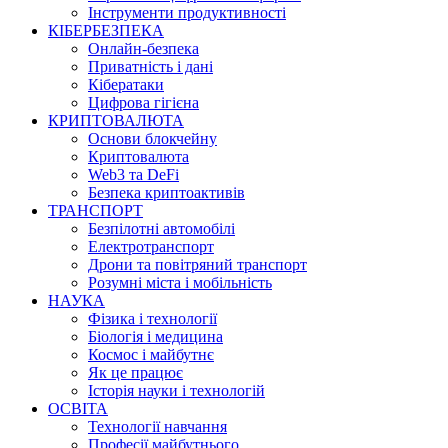
Інструменти продуктивності
КІБЕРБЕЗПЕКА
Онлайн-безпека
Приватність і дані
Кібератаки
Цифрова гігієна
КРИПТОВАЛЮТА
Основи блокчейну
Криптовалюта
Web3 та DeFi
Безпека криптоактивів
ТРАНСПОРТ
Безпілотні автомобілі
Електротранспорт
Дрони та повітряний транспорт
Розумні міста і мобільність
НАУКА
Фізика і технології
Біологія і медицина
Космос і майбутнє
Як це працює
Історія науки і технологій
ОСВІТА
Технології навчання
Професії майбутнього