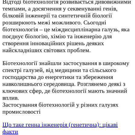
Відтоді біотехнологія розвивається дивовижними
темпами, а досягнення у секвенуванні генів,
білковій інженерії та синтетичній біології
розширюють межі можливого. Сьогодні
біотехнологія – це міждисциплінарна галузь, яка
поєднує біологію, хімію та інженерію для
створення інноваційних рішень деяких
найскладніших світових проблем.
Біотехнології знайшли застосування в широкому
спектрі галузей, від медицини та сільського
господарства до енергетики та збереження
навколишнього середовища. Розглянемо деякі з
ключових сфер, де біотехнології мають значний
вплив.
Застосування біотехнологій у різних галузях
промисловості
Що таке генна інженерія (генетична): цікаві
факти