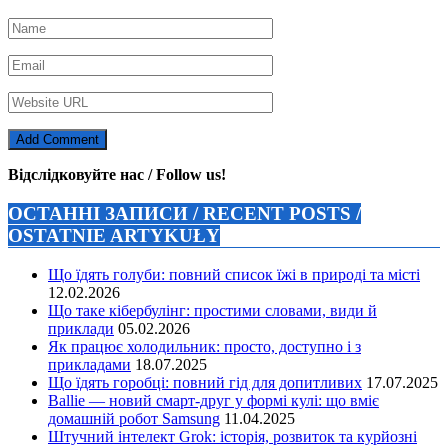
Відслідковуйте нас / Follow us!
ОСТАННІ ЗАПИСИ / RECENT POSTS /
OSTATNIE ARTYKUŁY
Що їдять голуби: повний список їжі в природі та місті
12.02.2026
Що таке кібербулінг: простими словами, види й
приклади
05.02.2026
Як працює холодильник: просто, доступно і з
прикладами
18.07.2025
Що їдять горобці: повний гід для допитливих
17.07.2025
Ballie — новий смарт-друг у формі кулі: що вміє
домашній робот Samsung
11.04.2025
Штучний інтелект Grok: історія, розвиток та курйозні