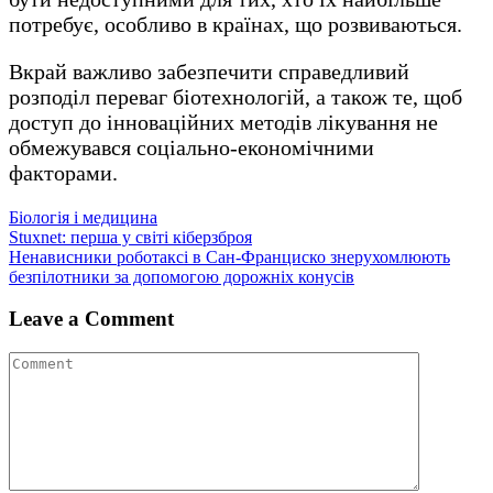
потребує, особливо в країнах, що розвиваються.
Вкрай важливо забезпечити справедливий
розподіл переваг біотехнологій, а також те, щоб
доступ до інноваційних методів лікування не
обмежувався соціально-економічними
факторами.
Біологія і медицина
Навігація
Stuxnet: перша у світі кіберзброя
Ненависники роботаксі в Сан-Франциско знерухомлюють
записів
безпілотники за допомогою дорожніх конусів
Leave a Comment