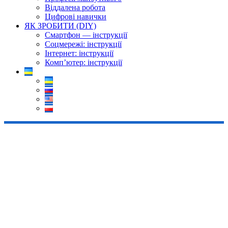
Віддалена робота
Цифрові навички
ЯК ЗРОБИТИ (DIY)
Смартфон — інструкції
Соцмережі: інструкції
Інтернет: інструкції
Комп’ютер: інструкції