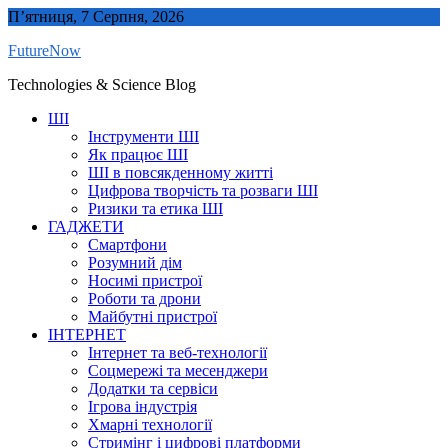
Skip
П’ятниця, 7 Серпня, 2026
to
FutureNow
content
Technologies & Science Blog
ШІ
Інструменти ШІ
Як працює ШІ
ШІ в повсякденному житті
Цифрова творчість та розваги ШІ
Ризики та етика ШІ
ГАДЖЕТИ
Смартфони
Розумний дім
Носимі пристрої
Роботи та дрони
Майбутні пристрої
ІНТЕРНЕТ
Інтернет та веб-технології
Соцмережі та месенджери
Додатки та сервіси
Ігрова індустрія
Хмарні технології
Стримінг і цифрові платформи