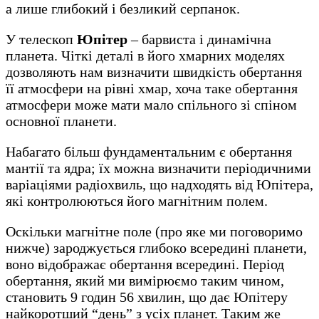
а лише глибокий і безликий серпанок.
У телескоп
Юпітер
– барвиста і динамічна
планета. Чіткі деталі в його хмарних моделях
дозволяють нам визначити швидкість обертання
її атмосфери на рівні хмар, хоча таке обертання
атмосфери може мати мало спільного зі спіном
основної планети.
Набагато більш фундаментальним є обертання
мантії та ядра; їх можна визначити періодичними
варіаціями радіохвиль, що надходять від Юпітера,
які контролюються його магнітним полем.
Оскільки магнітне поле (про яке ми поговоримо
нижче) зароджується глибоко всередині планети,
воно відображає обертання всередині. Період
обертання, який ми вимірюємо таким чином,
становить 9 годин 56 хвилин, що дає Юпітеру
найкоротший “день” з усіх планет. Таким же