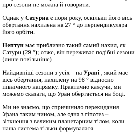
про сезони не можна й говорити.
Однак у
Сатурна
є пори року, оскільки його вісь
обертання нахилена на 27 ° до перпендикуляра
його орбіти.
Нептун
має приблизно такий самий нахил, як
Сатурн (29 °); отже, він переживає подібні сезони
(лише повільніше).
Найдивніші сезони з усіх – на
Урані
, який має
вісь обертання, нахилену на 98 ° відносно
північного напрямку. Практично кажучи, ми
можемо сказати, що Уран обертається на боці.
Ми не знаємо, що спричинило перекидання
Урана таким чином, але одна з гіпотез –
зіткнення з великим планетарним тілом, коли
наша система тільки формувалася.