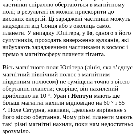
частинки спіраллю обертаються в магнітному
полі; в результаті їх можна прискорити до
високих енергій. Ці заряджені частинки можуть
надходити від Сонця або з околиць самої
планети. У випадку Юпітера, у
Іо
, одного з його
супутників, проходять виверження вулканів, які
вибухають зарядженими частинками в космос і
прямо в магнітосферу планети гіганта.
Вісь магнітного поля Юпітера (лінія, яка з’єднує
магнітний північний полюс з магнітним
південним полюсом) не суміщена точно з віссю
обертання планети; скоріше, він нахилений
приблизно на 10 °. Уран і
Нептун
мають ще
більші магнітні нахили відповідно на 60 ° і 55
°. Поле Сатурна, навпаки, ідеально вирівняне з
його віссю обертання. Чому різні планети мають
такі різні магнітні нахили, поки нам недостатньо
зрозуміло.