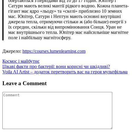
обертаються з періодами від 10 до 17 годин. Юпітер і
Сатурн мають великі мантії рідкого водню. Кожна планета-
гігант має ядро ​​«льоду» та «скелі» приблизно 10 земних
мас. Юпітер, Сатурн і Нептун мають основні внутрішні
джерела тепла, отримуючи стільки ж (або більше) енергії з
їх середин, скільки від випромінювання Сонця. Уран не
має внутрішнього тепла. Юпітер має найсильніше магнітне
поле і найбільшу магнітосферу.
Джерело:
https://courses.lumenlearning.com
Космос і майбутнє
Навігація
Цікаві факти про бактерії: вони корисні чи шкідливі?
Voila AI Artist – додаток перетворить вас на героя мультфільма
записів
Leave a Comment