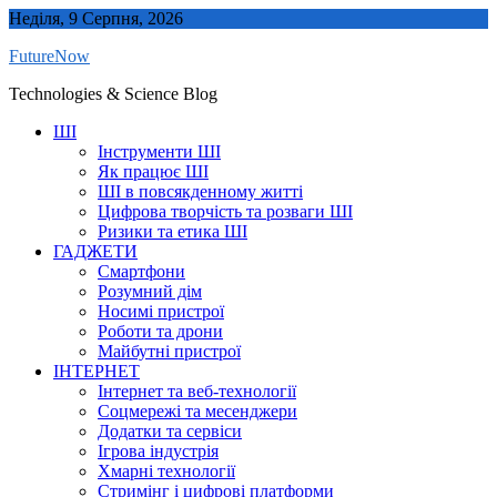
Skip
Неділя, 9 Серпня, 2026
to
FutureNow
content
Technologies & Science Blog
ШІ
Інструменти ШІ
Як працює ШІ
ШІ в повсякденному житті
Цифрова творчість та розваги ШІ
Ризики та етика ШІ
ГАДЖЕТИ
Смартфони
Розумний дім
Носимі пристрої
Роботи та дрони
Майбутні пристрої
ІНТЕРНЕТ
Інтернет та веб-технології
Соцмережі та месенджери
Додатки та сервіси
Ігрова індустрія
Хмарні технології
Стримінг і цифрові платформи