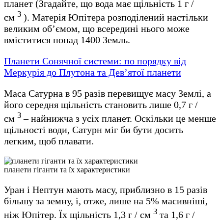
планет (Згадайте, що вода має щільність 1 г /
3
см
). Матерія Юпітера розподілений настільки
великим об’ємом, що всередині нього може
вміститися понад 1400 Земль.
Планети Сонячної системи: по порядку від
Меркурія до Плутона та Дев’ятої планети
Маса Сатурна в 95 разів перевищує масу Землі, а
його середня щільність становить лише 0,7 г /
3
см
– найнижча з усіх планет. Оскільки це менше
щільності води, Сатурн міг би бути досить
легким, щоб плавати.
планети гіганти та їх характеристики
Уран і Нептун мають масу, приблизно в 15 разів
більшу за земну, і, отже, лише на 5% масивніші,
3
ніж Юпітер. Їх щільність 1,3 г / см
та 1,6 г /