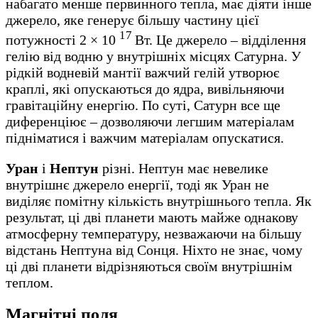
набагато менше первинного тепла, має діяти інше
джерело, яке генерує більшу частину цієї
17
потужності 2 × 10
Вт. Це джерело – відділення
гелію від водню у внутрішніх місцях Сатурна. У
рідкій водневій мантії важчий гелій утворює
краплі, які опускаються до ядра, вивільняючи
гравітаційну енергію. По суті, Сатурн все ще
диференціює – дозволяючи легшим матеріалам
підніматися і важчим матеріалам опускатися.
Уран
і
Нептун
різні. Нептун має невелике
внутрішнє джерело енергії, тоді як Уран не
виділяє помітну кількість внутрішнього тепла. Як
результат, ці дві планети мають майже однакову
атмосферну температуру, незважаючи на більшу
відстань Нептуна від Сонця. Ніхто не знає, чому
ці дві планети відрізняються своїм внутрішнім
теплом.
Магнітні поля