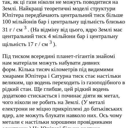
так, як ці гази ніколи не можуть поводитися на
Землі. Найкращі теоретичні моделі структури
Юпітера передбачають центральний тиск більше
100 мільйонів бар і центральну щільність близько
3
31 г / см
. (На відміну від цього, ядро ​​Землі має
центральний тиск 4 мільйони бар і центральну
3
щільність 17 г / см
).
Під тиском всередині планет-гігантів знайомі
нам матеріали можуть набувати дивних
форм. Кілька тисяч кілометрів під видимими
хмарами Юпітера і Сатурна тиск стає настільки
великим, що водень переходить із газоподібного в
рідкий стан. Ще глибше, цей рідкий водень
додатково стискається і починає діяти як метал,
чого ніколи не робить на Землі. (У металі
електрони не міцно прикріплені до батьківських
ядер, але можуть блукати навколо них. Ось чому
метали є настільки хорошими провідниками