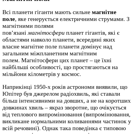
Всі планети гіганти мають сильне
магнітне
поле
, яке генерується електричними струмами. З
магнітними полями
пов’язані
магнітосфери
планет гігантів, які є
областями навколо планети, всередині яких
власне магнітне поле планети домінує над
загальним міжпланетним магнітним
полем. Магнітосфери цих планет – це їхні
найбільші особливості, що простягаються на
мільйони кілометрів у космос.
Наприкінці 1950-х років астрономи виявили, що
Юпітер був джерелом радіохвиль, які ставали
більш інтенсивними на довших, а не на коротших
довжинах хвиль – якраз зворотне, що очікується
від теплового випромінювання (випромінювання,
викликане нормальними коливаннями частинок у
всій речовині). Однак така поведінка є типовою