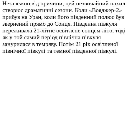
Незалежно від причини, цей незвичайний нахил
створює драматичні сезони. Коли «Вояджер-2»
прибув на Уран, коли його південний полюс був
звернений прямо до Сонця. Південна півкуля
переживала 21-літнє освітлене сонцем літо, тоді
як у той самий період північна півкуля
занурилася в темряву. Потім 21 рік освітленої
північної півкулі та темної південної півкулі.