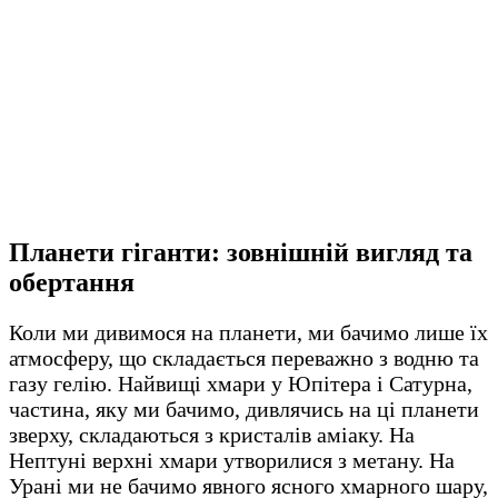
Планети гіганти: зовнішній вигляд та
обертання
Коли ми дивимося на планети, ми бачимо лише їх
атмосферу, що складається переважно з водню та
газу гелію. Найвищі хмари у Юпітера і Сатурна,
частина, яку ми бачимо, дивлячись на ці планети
зверху, складаються з кристалів аміаку. На
Нептуні верхні хмари утворилися з метану. На
Урані ми не бачимо явного ясного хмарного шару,