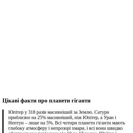
Цікаві факти про планети гіганти
Юпітер у 318 разів масивніший за Землю. Сатурн
приблизно на 25% масивніший, ніж Юпітер, а Уран і
Нептун – лише на 5%. Всі чотири планети гіганти мають
глибоку атмосферу і непрозорі хмари, і всі вони швидко