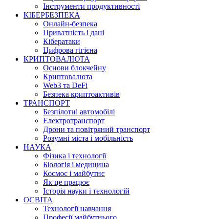
Інструменти продуктивності
КІБЕРБЕЗПЕКА
Онлайн-безпека
Приватність і дані
Кібератаки
Цифрова гігієна
КРИПТОВАЛЮТА
Основи блокчейну
Криптовалюта
Web3 та DeFi
Безпека криптоактивів
ТРАНСПОРТ
Безпілотні автомобілі
Електротранспорт
Дрони та повітряний транспорт
Розумні міста і мобільність
НАУКА
Фізика і технології
Біологія і медицина
Космос і майбутнє
Як це працює
Історія науки і технологій
ОСВІТА
Технології навчання
Професії майбутнього