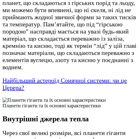
планет, що складаються з гірських порід та льоду,
ми можемо бути впевнені, що ні скеля, ні лід не
приймають жодної звичної форми за таких тисків
та температур. Пам’ятайте, що під “гірською
породою” насправді мається на увазі будь-який
матеріал, що складається переважно із заліза,
кремнію та кисню, тоді як термін “лід” у цій главі
позначає матеріали, що складаються переважно з
елементів вуглецю, азоту та кисню у поєднанні з
воднем.
Найбільший астероїд Сонячної системи: чи це
Церера?
Планети гіганти та їх основні характеристики
Внутрішні джерела тепла
Через свої великі розміри, всі планети гіганти