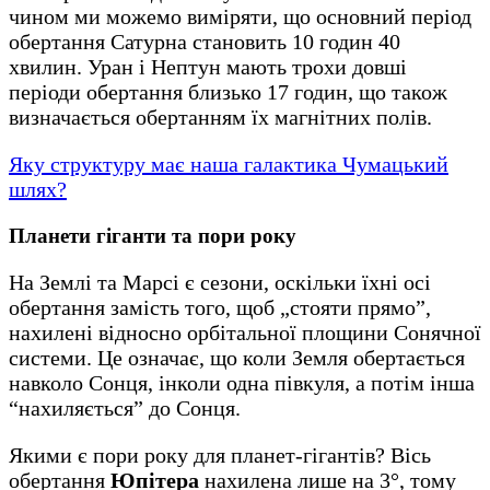
чином ми можемо виміряти, що основний період
обертання Сатурна становить 10 годин 40
хвилин. Уран і Нептун мають трохи довші
періоди обертання близько 17 годин, що також
визначається обертанням їх магнітних полів.
Яку структуру має наша галактика Чумацький
шлях?
Планети гіганти та пори року
На Землі та Марсі є сезони, оскільки їхні осі
обертання замість того, щоб „стояти прямо”,
нахилені відносно орбітальної площини Сонячної
системи. Це означає, що коли Земля обертається
навколо Сонця, інколи одна півкуля, а потім інша
“нахиляється” до Сонця.
Якими є пори року для планет-гігантів? Вісь
обертання
Юпітера
нахилена лише на 3°, тому