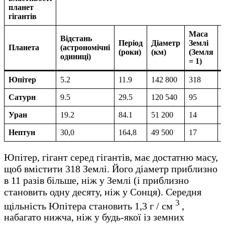
планет
гігантів
Маса
Відстань
Період
Діаметр
Землі
Планета
(астрономічні
(роки)
(км)
(Земля
одиниці)
= 1)
Юпітер
5.2
11.9
142 800
318
Сатурн
9.5
29.5
120 540
95
Уран
19.2
84.1
51 200
14
Нептун
30,0
164,8
49 500
17
Юпітер, гігант серед гігантів, має достатню масу,
щоб вмістити 318 Землі. Його діаметр приблизно
в 11 разів більше, ніж у Землі (і приблизно
становить одну десяту, ніж у Сонця). Середня
3
щільність Юпітера становить 1,3 г / см
,
набагато нижча, ніж у будь-якої із земних