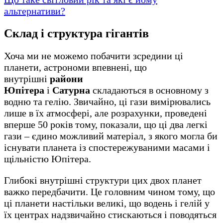
альтернативи?
Склад і структура гігантів
Хоча ми не можемо побачити зсредини ці
планети, астрономи впевнені, що
внутрішні
райони
Юпітера
і
Сатурна
складаються в основному з
водню та гелію. Звичайно, ці гази вимірювались
лише в їх атмосфері, але розрахунки, проведені
вперше 50 років тому, показали, що ці два легкі
гази – єдино можливий матеріал, з якого могла би
існувати планета із спостережуваними масами і
щільністю Юпітера.
Глибокі внутрішні структури цих двох планет
важко передбачити. Це головним чином тому, що
ці планети настільки великі, що водень і гелій у
їх центрах надзвичайно стискаються і поводяться