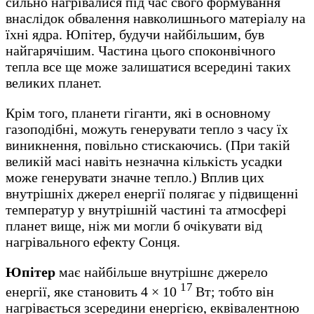
сильно нагрівалися під час свого формування
внаслідок обвалення навколишнього матеріалу на
їхні ядра. Юпітер, будучи найбільшим, був
найгарячішим. Частина цього споконвічного
тепла все ще може залишатися всередині таких
великих планет.
Крім того, планети гіганти, які в основному
газоподібні, можуть генерувати тепло з часу їх
виникнення, повільно стискаючись. (При такій
великій масі навіть незначна кількість усадки
може генерувати значне тепло.) Вплив цих
внутрішніх джерел енергії полягає у підвищенні
температур у внутрішній частині та атмосфері
планет вище, ніж ми могли б очікувати від
нагрівального ефекту Сонця.
Юпітер
має найбільше внутрішнє джерело
17
енергії, яке становить 4 × 10
Вт; тобто він
нагрівається зсередини енергією, еквівалентною