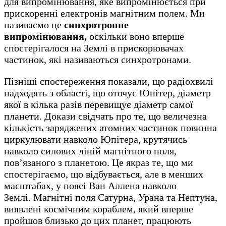
для випромінювання, яке випромінюється при
прискоренні електронів магнітним полем. Ми
називаємо це
синхротронне
випромінювання,
оскільки воно вперше
спостерігалося на Землі в прискорювачах
частинок, які називаються синхротронами.
Пізніші спостереження показали, що радіохвилі
надходять з області, що оточує Юпітер, діаметр
якої в кілька разів перевищує діаметр самої
планети. Докази свідчать про те, що величезна
кількість заряджених атомних частинок повинна
циркулювати навколо Юпітера, крутячись
навколо силових ліній магнітного поля,
пов’язаного з планетою. Це якраз те, що ми
спостерігаємо, що відбувається, але в менших
масштабах, у поясі Ван Аллена навколо
Землі. Магнітні поля Сатурна, Урана та Нептуна,
виявлені космічним кораблем, який вперше
пройшов близько до цих планет, працюють