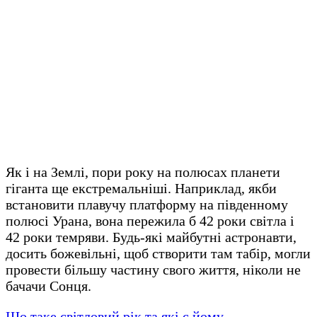
Як і на Землі, пори року на полюсах планети
гіганта ще екстремальніші. Наприклад, якби
встановити плавучу платформу на південному
полюсі Урана, вона пережила б 42 роки світла і
42 роки темряви. Будь-які майбутні астронавти,
досить божевільні, щоб створити там табір, могли
провести більшу частину свого життя, ніколи не
бачачи Сонця.
Що таке світловий рік та які є йому