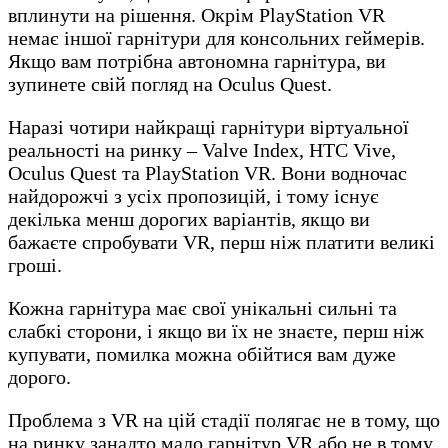
вплинути на рішення. Окрім PlayStation VR
немає іншої гарнітури для консольних геймерів.
Якщо вам потрібна автономна гарнітура, ви
зупинете свій погляд на Oculus Quest.
Наразі чотири найкращі гарнітури віртуальної
реальності на ринку – Valve Index, HTC Vive,
Oculus Quest та PlayStation VR. Вони водночас
найдорожчі з усіх пропозицій, і тому існує
декілька менш дорогих варіантів, якщо ви
бажаєте спробувати VR, перш ніж платити великі
гроші.
Кожна гарнітура має свої унікальні сильні та
слабкі сторони, і якщо ви їх не знаєте, перш ніж
купувати, помилка можна обійтися вам дуже
дорого.
Проблема з VR на цій стадії полягає не в тому, що
на ринку занадто мало гарнітур VR або не в тому,