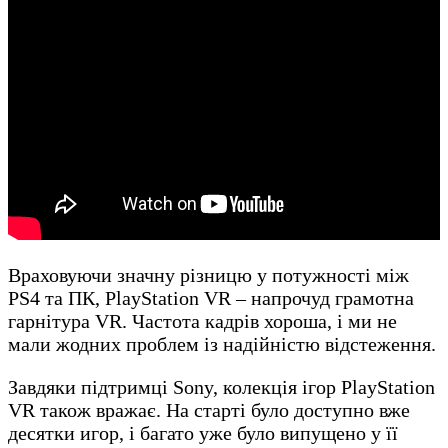
Враховуючи значну різницю у потужності між
PS4 та ПК, PlayStation VR – напрочуд грамотна
гарнітура VR. Частота кадрів хороша, і ми не
мали жодних проблем із надійністю відстеження.
Завдяки підтримці Sony, колекція ігор PlayStation
VR також вражає. На старті було доступно вже
десятки игор, і багато уже було випущено у її