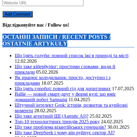
Відслідковуйте нас / Follow us!
ОСТАННІ ЗАПИСИ / RECENT POSTS /
OSTATNIE ARTYKUŁY
Що їдять голуби: повний список їжі в природі та місті
12.02.2026
Що таке кібербулінг: простими словами, види й
приклади
05.02.2026
Як працює холодильник: просто, доступно і з
прикладами
18.07.2025
Що їдять горобці: повний гід для допитливих
17.07.2025
Ballie — новий смарт-друг у формі кулі: що вміє
домашній робот Samsung
11.04.2025
Штучний інтелект Grok: історія, розвиток та курйозні
моменти
28.02.2025
Що таке агентний ШІ (Agentic AI)?
25.02.2025
Топ-10 технологічних трендів 2025 року
24.02.2025
Що таке проблема візантійських генералів?
30.01.2025
Що таке DeepSeek і чому він руйнує сектор АІ?