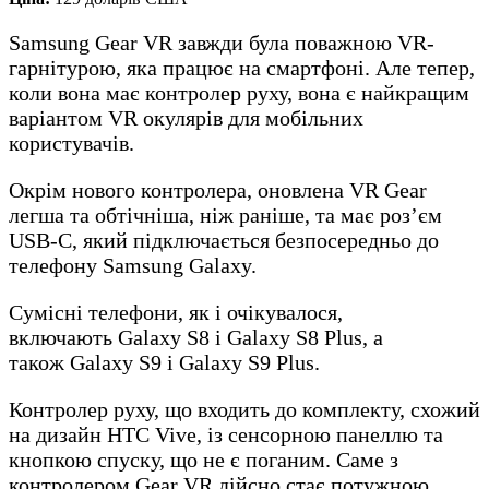
Samsung Gear VR завжди була поважною VR-
гарнітурою, яка працює на смартфоні. Але тепер,
коли вона має контролер руху, вона є найкращим
варіантом VR окулярів для мобільних
користувачів.
Окрім нового контролера, оновлена VR Gear
легша та обтічніша, ніж раніше, та має роз’єм
USB-C, який підключається безпосередньо до
телефону Samsung Galaxy.
Сумісні телефони, як і очікувалося,
включають Galaxy S8 і Galaxy S8 Plus, а
також Galaxy S9 і Galaxy S9 Plus.
Контролер руху, що входить до комплекту, схожий
на дизайн HTC Vive, із сенсорною панеллю та
кнопкою спуску, що не є поганим. Саме з
контролером Gear VR дійсно стає потужною