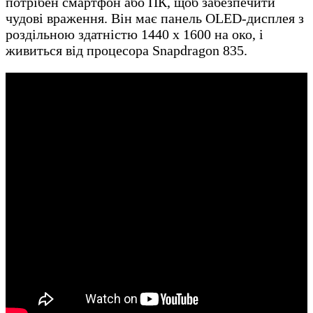
потрібен смартфон або ПК, щоб забезпечити
чудові враження. Він має панель OLED-дисплея з
роздільною здатністю 1440 x 1600 на око, і
живиться від процесора Snapdragon 835.