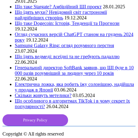
29.01.2025
Що таке Stargate? Амбіційний ШІ проект
28.01.2025
Що їдять мухи? Невідомий світ гастрономії
найдрібніших створінь
19.12.2024
Що таке Dogecoin: Історія, Тенденції та Прогнози
19.12.2024
Огляд сучасних версій ChatGPT станом на грудень 2024
року
19.12.2024
Samsung Galaxy Ring: огляд розумного перстня
23.07.2024
Що їдять ведмеді: всеїдні та не гребують падаллю
22.06.2024
Генеральний директор SoftBank заявив, що ШІ буде в 10
000 разів розумніший за людину через 10 років
22.06.2024
Електрична ложка, яка робить їжу солонішою, надійшла
у продаж в Японії
03.06.2024
Скільки живуть метелики?
03.05.2024
Що особливого в алгоритмах TikTok і в чому секрет їх
популярності?
26.04.2024
Privacy Policy
Copyright © All rights reserved