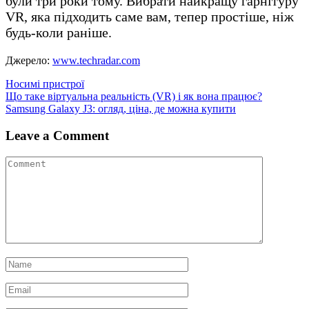
були три роки тому. Вибрати найкращу гарнітуру
VR, яка підходить саме вам, тепер простіше, ніж
будь-коли раніше.
Джерело:
www.techradar.com
Носимі пристрої
Навігація
Що таке віртуальна реальність (VR) і як вона працює?
Samsung Galaxy J3: огляд, ціна, де можна купити
записів
Leave a Comment