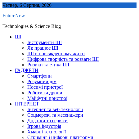
Skip
Четвер, 6 Серпня, 2026
to
FutureNow
content
Technologies & Science Blog
ШІ
Інструменти ШІ
Як працює ШІ
ШІ в повсякденному житті
Цифрова творчість та розваги ШІ
Ризики та етика ШІ
ГАДЖЕТИ
Смартфони
Розумний дім
Носимі пристрої
Роботи та дрони
Майбутні пристрої
ІНТЕРНЕТ
Інтернет та веб-технології
Соцмережі та месенджери
Додатки та сервіси
Ігрова індустрія
Хмарні технології
Стримінг і цифрові платформи