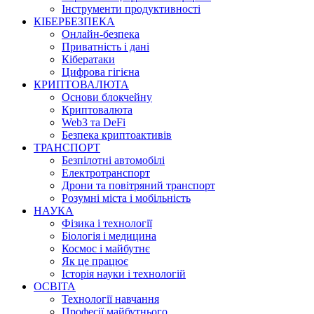
Інструменти продуктивності
КІБЕРБЕЗПЕКА
Онлайн-безпека
Приватність і дані
Кібератаки
Цифрова гігієна
КРИПТОВАЛЮТА
Основи блокчейну
Криптовалюта
Web3 та DeFi
Безпека криптоактивів
ТРАНСПОРТ
Безпілотні автомобілі
Електротранспорт
Дрони та повітряний транспорт
Розумні міста і мобільність
НАУКА
Фізика і технології
Біологія і медицина
Космос і майбутнє
Як це працює
Історія науки і технологій
ОСВІТА
Технології навчання
Професії майбутнього