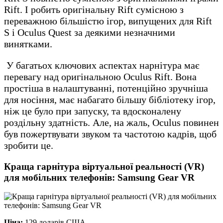
Rift. І робить оригінальну Rift сумісною з
переважною більшістю ігор, випущених для Rift
S і Oculus Quest за деякими незначними
винятками.
У багатьох ключових аспектах нарнітура має
перевагу над оригінальною Oculus Rift. Вона
простіша в налаштуванні, потенційно зручніша
для носіння, має набагато більшу бібліотеку ігор,
ніж це було при запуску, та вдосконалену
роздільну здатність. Але, на жаль, Oculus повинен
був пожертвувати звуком та частотою кадрів, щоб
зробити це.
Краща гарнітура віртуальної реальності (VR)
для мобільних телефонів: Samsung Gear VR
Ціна:
129 доларів США