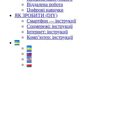
Віддалена робота
Цифрові навички
ЯК ЗРОБИТИ (DIY)
Смартфон — інструкції
Соцмережі: інструкції
Інтернет: інструкції
Комп’ютер: інструкції