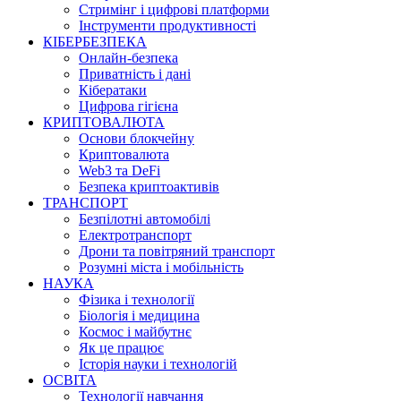
Стримінг і цифрові платформи
Інструменти продуктивності
КІБЕРБЕЗПЕКА
Онлайн-безпека
Приватність і дані
Кібератаки
Цифрова гігієна
КРИПТОВАЛЮТА
Основи блокчейну
Криптовалюта
Web3 та DeFi
Безпека криптоактивів
ТРАНСПОРТ
Безпілотні автомобілі
Електротранспорт
Дрони та повітряний транспорт
Розумні міста і мобільність
НАУКА
Фізика і технології
Біологія і медицина
Космос і майбутнє
Як це працює
Історія науки і технологій
ОСВІТА
Технології навчання