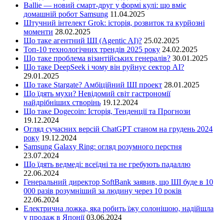
Ballie — новий смарт-друг у формі кулі: що вміє
домашній робот Samsung
11.04.2025
Штучний інтелект Grok: історія, розвиток та курйозні
моменти
28.02.2025
Що таке агентний ШІ (Agentic AI)?
25.02.2025
Топ-10 технологічних трендів 2025 року
24.02.2025
Що таке проблема візантійських генералів?
30.01.2025
Що таке DeepSeek і чому він руйнує сектор АІ?
29.01.2025
Що таке Stargate? Амбіційний ШІ проект
28.01.2025
Що їдять мухи? Невідомий світ гастрономії
найдрібніших створінь
19.12.2024
Що таке Dogecoin: Історія, Тенденції та Прогнози
19.12.2024
Огляд сучасних версій ChatGPT станом на грудень 2024
року
19.12.2024
Samsung Galaxy Ring: огляд розумного перстня
23.07.2024
Що їдять ведмеді: всеїдні та не гребують падаллю
22.06.2024
Генеральний директор SoftBank заявив, що ШІ буде в 10
000 разів розумніший за людину через 10 років
22.06.2024
Електрична ложка, яка робить їжу солонішою, надійшла
у продаж в Японії
03.06.2024