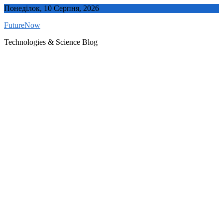
Skip
Понеділок, 10 Серпня, 2026
to
FutureNow
content
Technologies & Science Blog