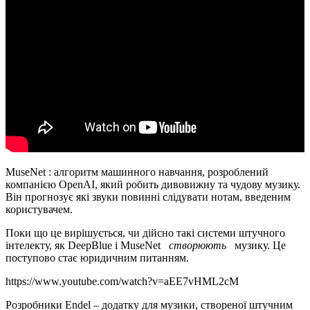
MuseNet : алгоритм машинного навчання, розроблений
компанією OpenAI, який робить дивовижну та чудову музику.
Він прогнозує які звуки повинні слідувати нотам, введеним
користувачем.
Поки що це вирішується, чи дійсно такі системи штучного
інтелекту, як DeepBlue і MuseNet
створюють
музику. Це
поступово стає юридичним питанням.
https://www.youtube.com/watch?v=aEE7vHML2cM
Розробники Endel – додатку для музики, створеної штучним