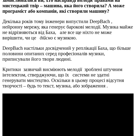
замислювалися ви, хто насправді володіє правами на
мистецький твір – машина, яка його створила? А може
програміст або компанія, які створили машину?
Декілька років тому інженери випустили DeepBach ,
нейронну мережу, яка генерує барокові мелодії. Музика майже
не відрізняються від Баха, але все ще ніхто не може
вирішити, чи це
дійсно
є музикою.
DeepBach настільки досвідчений у реплікації Баха, що більше
половини опитаних серед професіоналів музики,
приписували його твори людині.
Критики зазвичай висміюють мелодії зроблені штучним
інтелектом, стверджуючи, що їх системи не здатні
генерувати мистецтво. Оскільки в цьому процесі відсутня
творчості – будь то текст, музика, або зображення .