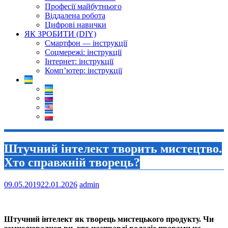
Професії майбутнього
Віддалена робота
Цифрові навички
ЯК ЗРОБИТИ (DIY)
Смартфон — інструкції
Соцмережі: інструкції
Інтернет: інструкції
Комп’ютер: інструкції
Штучний інтелект творить мистецтво.
Хто справжній творець?
09.05.2019
22.01.2026
admin
Штучний інтелект як творець мистецького продукту. Чи