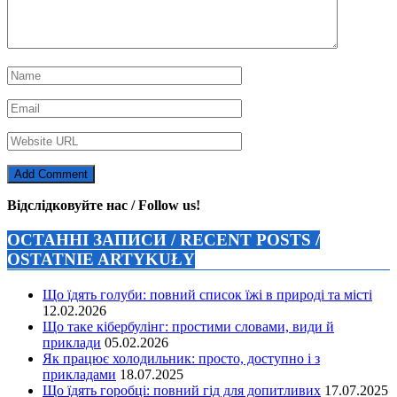
Відслідковуйте нас / Follow us!
ОСТАННІ ЗАПИСИ / RECENT POSTS /
OSTATNIE ARTYKUŁY
Що їдять голуби: повний список їжі в природі та місті
12.02.2026
Що таке кібербулінг: простими словами, види й
приклади
05.02.2026
Як працює холодильник: просто, доступно і з
прикладами
18.07.2025
Що їдять горобці: повний гід для допитливих
17.07.2025