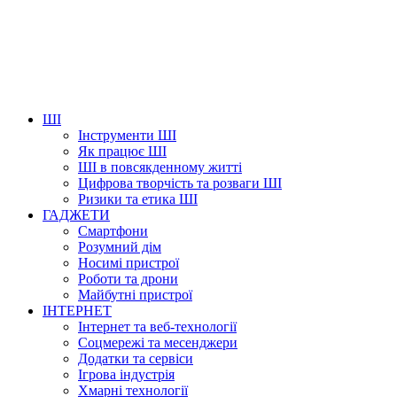
ШІ
Інструменти ШІ
Як працює ШІ
ШІ в повсякденному житті
Цифрова творчість та розваги ШІ
Ризики та етика ШІ
ГАДЖЕТИ
Смартфони
Розумний дім
Носимі пристрої
Роботи та дрони
Майбутні пристрої
ІНТЕРНЕТ
Інтернет та веб-технології
Соцмережі та месенджери
Додатки та сервіси
Ігрова індустрія
Хмарні технології