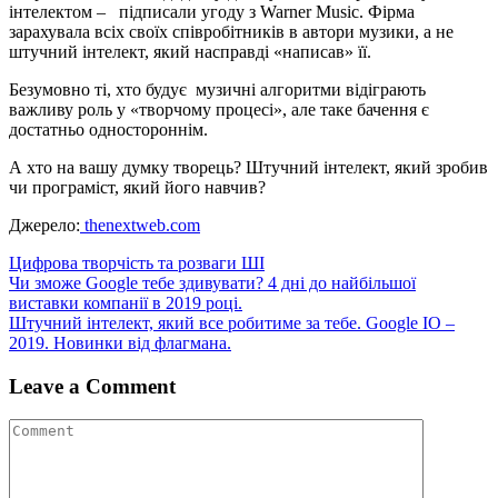
інтелектом – підписали угоду з Warner Music. Фірма
зарахувала всіх своїх співробітників в автори музики, а не
штучний інтелект, який насправді «написав» її.
Безумовно ті, хто будує музичні алгоритми відіграють
важливу роль у «творчому процесі», але таке бачення є
достатньо одностороннім.
А хто на вашу думку творець? Штучний інтелект, який зробив
чи програміст, який його навчив?
Джерело:
thenextweb.com
Цифрова творчість та розваги ШІ
Навігація
Чи зможе Google тебе здивувати? 4 дні до найбільшої
виставки компанії в 2019 році.
записів
Штучний інтелект, який все робитиме за тебе. Google IO –
2019. Новинки від флагмана.
Leave a Comment