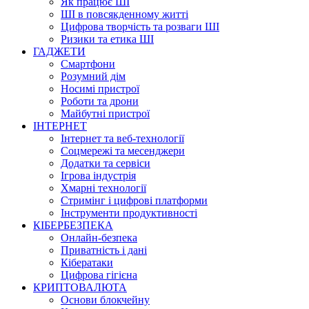
Як працює ШІ
ШІ в повсякденному житті
Цифрова творчість та розваги ШІ
Ризики та етика ШІ
ГАДЖЕТИ
Смартфони
Розумний дім
Носимі пристрої
Роботи та дрони
Майбутні пристрої
ІНТЕРНЕТ
Інтернет та веб-технології
Соцмережі та месенджери
Додатки та сервіси
Ігрова індустрія
Хмарні технології
Стримінг і цифрові платформи
Інструменти продуктивності
КІБЕРБЕЗПЕКА
Онлайн-безпека
Приватність і дані
Кібератаки
Цифрова гігієна
КРИПТОВАЛЮТА
Основи блокчейну