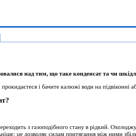
я
лювалися над тим, що таке конденсат та чи шкід
 прокидаєтеся і бачите калюжі води на підвіконні аб
ат?
переходить з газоподібного стану в рідкий. Охолоджу
льніше; це дозволяє силам притягання між ними збі