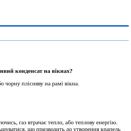
ливий конденсат на вікнах?
о чорну плісняву на рамі вікна.
ючись, газ втрачає тепло, або теплову енергію.
льшуватися, що призводить до утворення крапель