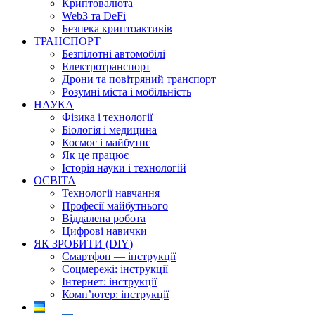
Криптовалюта
Web3 та DeFi
Безпека криптоактивів
ТРАНСПОРТ
Безпілотні автомобілі
Електротранспорт
Дрони та повітряний транспорт
Розумні міста і мобільність
НАУКА
Фізика і технології
Біологія і медицина
Космос і майбутнє
Як це працює
Історія науки і технологій
ОСВІТА
Технології навчання
Професії майбутнього
Віддалена робота
Цифрові навички
ЯК ЗРОБИТИ (DIY)
Смартфон — інструкції
Соцмережі: інструкції
Інтернет: інструкції
Комп’ютер: інструкції