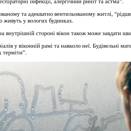
спіраторні інфекції, алергічний риніт та астма”.
льованому та адекватно вентильованому житлі, “рідш
що живуть у вологих будинках.
на внутрішній стороні вікон також може завдати шк
лів у віконній рамі та навколо неї. Будівельні мат
 терміти”.