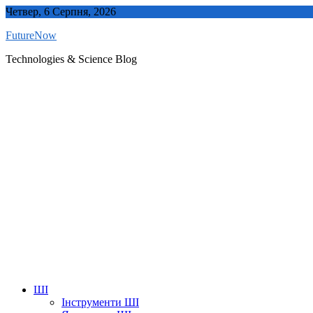
Skip
Четвер, 6 Серпня, 2026
to
FutureNow
content
Technologies & Science Blog
ШІ
Інструменти ШІ