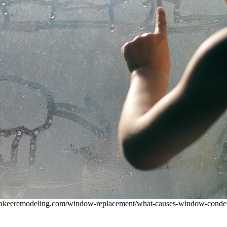
akeeremodeling.com/window-replacement/what-causes-window-condens