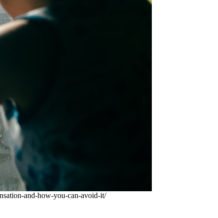
ation-and-how-you-can-avoid-it/