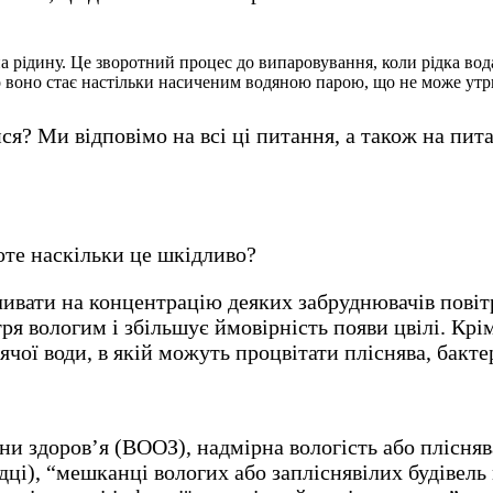
а рідину. Це зворотний процес до випаровування, коли рідка вод
бо воно стає настільки насиченим водяною парою, що не може ут
ися? Ми відповімо на всі ці питання, а також на пит
оте наскільки це шкідливо?
ивати на концентрацію деяких забруднювачів повітр
ря вологим і збільшує ймовірність появи цвілі. Крі
чої води, в якій можуть процвітати пліснява, бакте
они здоров’я (ВООЗ), надмірна вологість або плісня
ладці), “мешканці вологих або запліснявілих будіве