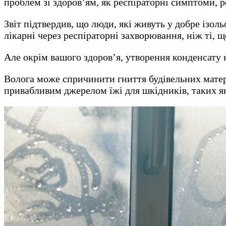
проблем зі здоров’ям, як респіраторні симптоми, ре
Звіт підтвердив, що люди, які живуть у добре ізо
лікарні через респіраторні захворювання, ніж ті, 
Але окрім вашого здоров’я, утворення конденсату 
Волога може спричинити гниття будівельних матеріа
привабливим джерелом їжі для шкідників, таких як