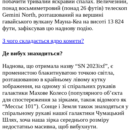
побачити тривалий яскравий спалах. Величезний,
понад восьмиметровий (понад 26 футів) телескоп
Gemini North, розташований на вершині
гавайського вулкану Мауна-Кеа на висоті 13 824
фути, зафіксував цю наднову подію.
З чого складається ядро комети?
Де вибух знаходиться?
Наднова, що отримала назву “SN 2023ixf”, є
променистою блакитнуватою точкою світла,
розташованою в крайньому лівому кутку
зображення, на одному зі спіральних рукавів
галактики Махове Колесо (популярного об’єкта
для спостереження за зірками, також відомого як
“Мессьє 101”). Сонце і Земля також знаходяться у
спіральному рукаві нашої галактики Чумацький
Шлях, хоча наша зірка середнього розміру
недостатньо масивна, щоб вибухнути.