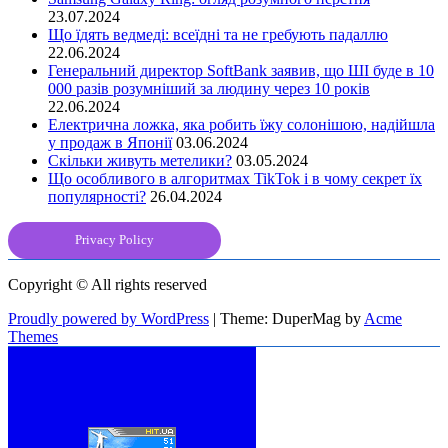
23.07.2024
Що їдять ведмеді: всеїдні та не гребують падаллю
22.06.2024
Генеральний директор SoftBank заявив, що ШІ буде в 10
000 разів розумніший за людину через 10 років
22.06.2024
Електрична ложка, яка робить їжу солонішою, надійшла
у продаж в Японії
03.06.2024
Скільки живуть метелики?
03.05.2024
Що особливого в алгоритмах TikTok і в чому секрет їх
популярності?
26.04.2024
Privacy Policy
Copyright © All rights reserved
Proudly powered by WordPress
|
Theme: DuperMag by
Acme
Themes