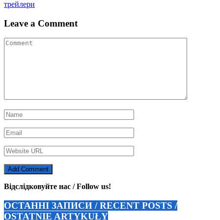
записів
трейлери
Leave a Comment
Відслідковуйте нас / Follow us!
ОСТАННІ ЗАПИСИ / RECENT POSTS /
OSTATNIE ARTYKUŁY