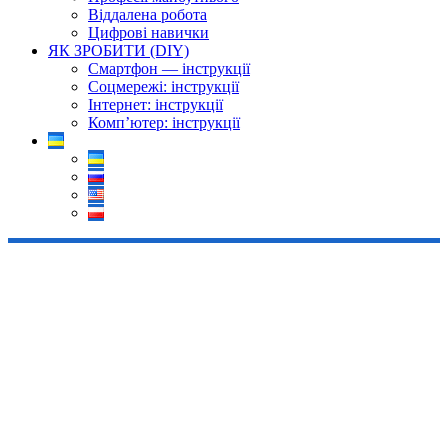
Віддалена робота
Цифрові навички
ЯК ЗРОБИТИ (DIY)
Смартфон — інструкції
Соцмережі: інструкції
Інтернет: інструкції
Комп’ютер: інструкції