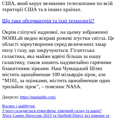
США, який керує великими телескопами по всій
території США та в інших країнах.
Що таке обсерваторія та їхні технології?
Окрім сліпучої наднової, на цьому зображенні
NOIRLab видно яскраві рожеві згустки світла. Це
області зореутворення серед величезних хмар
пилу і газу, що закручуються. Гігантська
галактика, яка майже вдвічі більша за нашу
галактику, також кишить надзвичайно гарячими
блакитними зірками. Наш Чумацький Шлях
містить щонайменше 100 мільярдів зірок, але
“M101, за оцінками, містить щонайменше один
трильйон зірок”, – пояснює NASA.
Джерело:
https://mashable.com/
Космос і майбутнє
Навігація
З чого складається атмосфера: хімічний склад та шари?
Xbox Games Showcase 2023 та Starfield Direct: всі новини та