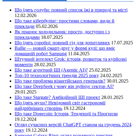
Що їдять голуби: повний список їжі в природі та місті
12.02.2026
Що таке кібербулінг: простими словами, види й
приклади
05.02.2026
Як працює холодильник: просто, доступно і з
прикладами
18.07.2025
Що їдять горобці: повний гід для допитливих
17.07.2025
Ballie — новий смарт-друг у формі кулі: що вміє
домашній робот Samsung
11.04.2025
Штучний інтелект Grok: історія, розвиток та курйозні
моменти
28.02.2025
Що таке агентний ШІ (Agentic AI)?
25.02.2025
Топ-10 технологічних трендів 2025 року
24.02.2025
Що таке проблема візантійських генералів?
30.01.2025
Що таке DeepSeek і чому він руйнує сектор АІ?
29.01.2025
Що таке Stargate? Амбіційний ШІ проект
28.01.2025
Що їдять мухи? Невідомий світ гастрономії
найдрібніших створінь
19.12.2024
Що таке Dogecoin: Історія, Тенденції та Прогнози
19.12.2024
Огляд сучасних версій ChatGPT станом на грудень 2024
року
19.12.2024
Samsung Galaxy Ring: огляд розумного перстня