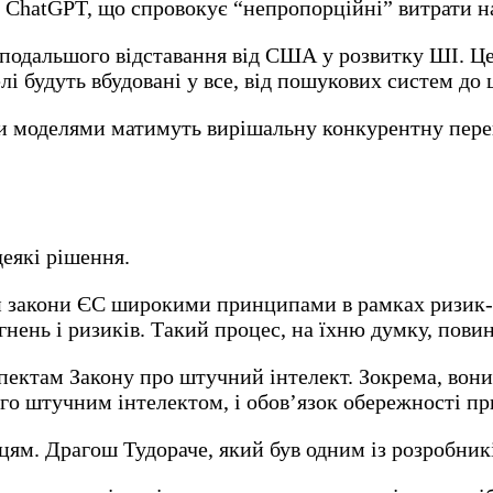
 ChatGPT, що спровокує “непропорційні” витрати на
подальшого відставання від США у розвитку ШІ. Це
лі будуть вбудовані у все, від пошукових систем до
моделями матимуть вирішальну конкурентну перев
деякі рішення.
и закони ЄС широкими принципами в рамках ризик-о
нень і ризиків. Такий процес, на їхню думку, повин
ектам Закону про штучний інтелект. Зокрема, вони
го штучним інтелектом, і обов’язок обережності пр
цям. Драгош Тудораче, який був одним із розробникі