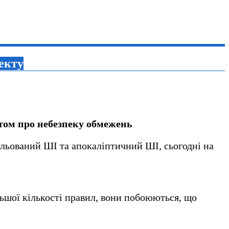
екту
стом про небезпеку обмежень
ульований ШІ та апокаліптичний ШІ, сьогодні на
льшої кількості правил, вони побоюються, що