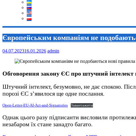
Європейським компаніям не подобаютьс
04.07.2023
16.01.2026
admin
Обговорення закону ЄС про штучний інтелект п
Штучний інтелект, безумовно, не дає спокою. Піс
порозі ЄС з’явилося ще одне послання.
Open-Letter-EU-AI-Act-and-Signatories
Завантажити
Однак цього разу підписанти висловили протилежне
незабаром їх стане занадто багато.