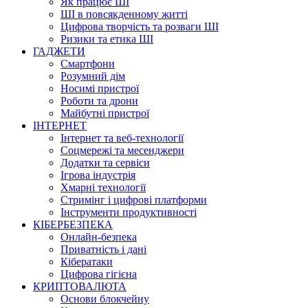
Як працює ШІ
ШІ в повсякденному житті
Цифрова творчість та розваги ШІ
Ризики та етика ШІ
ГАДЖЕТИ
Смартфони
Розумний дім
Носимі пристрої
Роботи та дрони
Майбутні пристрої
ІНТЕРНЕТ
Інтернет та веб-технології
Соцмережі та месенджери
Додатки та сервіси
Ігрова індустрія
Хмарні технології
Стримінг і цифрові платформи
Інструменти продуктивності
КІБЕРБЕЗПЕКА
Онлайн-безпека
Приватність і дані
Кібератаки
Цифрова гігієна
КРИПТОВАЛЮТА
Основи блокчейну