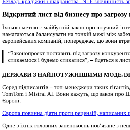
Безлад, крадіжки і шахрайства- NTF злочинність з
Відкритий лист від бизнесу про загрозу
Їхньою метою є майбутній закон про штучний інтел
намагаються балансувати на тонкій межі між забе
європейських компаній, попереджає, що вони втра
“Законопроект поставить під загрозу конкурент
стикаємося і будемо стикатися”, – йдеться в лис
ДЕРЖАВИ З НАЙПОТУЖНІШИМИ МОДЕЛЯ
Серед підписантів – топ-менеджери таких гігантів, 
TomTom і Mistral AI. Вони кажуть, що закон про Ш
Європі.
Європа повинна діяти проти рецензій, написаних 
Одне з їхніх головних занепокоєнь пов’язане з не