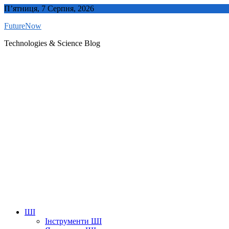
Skip
П’ятниця, 7 Серпня, 2026
to
FutureNow
content
Technologies & Science Blog
ШІ
Інструменти ШІ