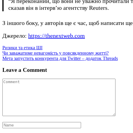
“Я переконаний, що вони не уважно прочитали тек
сказав він в інтерв’ю агентству Reuters.
З іншого боку, у авторів ще є час, щоб написати ще
Джерело:
https://thenextweb.com
Ризики та етика ШІ
Навігація
Чи заважатиме невагомість у повсякденному житті?
Мета запустить конкурента для Twitter – додаток Threads
записів
Leave a Comment