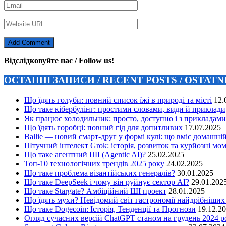
Відслідковуйте нас / Follow us!
ОСТАННІ ЗАПИСИ / RECENT POSTS / OSTAT
Що їдять голуби: повний список їжі в природі та місті
12.
Що таке кібербулінг: простими словами, види й приклади
Як працює холодильник: просто, доступно і з прикладами
Що їдять горобці: повний гід для допитливих
17.07.2025
Ballie — новий смарт-друг у формі кулі: що вміє домашні
Штучний інтелект Grok: історія, розвиток та курйозні мо
Що таке агентний ШІ (Agentic AI)?
25.02.2025
Топ-10 технологічних трендів 2025 року
24.02.2025
Що таке проблема візантійських генералів?
30.01.2025
Що таке DeepSeek і чому він руйнує сектор АІ?
29.01.202
Що таке Stargate? Амбіційний ШІ проект
28.01.2025
Що їдять мухи? Невідомий світ гастрономії найдрібніших
Що таке Dogecoin: Історія, Тенденції та Прогнози
19.12.2
Огляд сучасних версій ChatGPT станом на грудень 2024 р