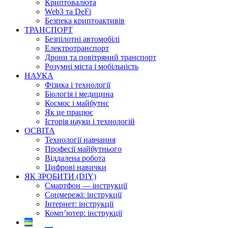
Криптовалюта
Web3 та DeFi
Безпека криптоактивів
ТРАНСПОРТ
Безпілотні автомобілі
Електротранспорт
Дрони та повітряний транспорт
Розумні міста і мобільність
НАУКА
Фізика і технології
Біологія і медицина
Космос і майбутнє
Як це працює
Історія науки і технологій
ОСВІТА
Технології навчання
Професії майбутнього
Віддалена робота
Цифрові навички
ЯК ЗРОБИТИ (DIY)
Смартфон — інструкції
Соцмережі: інструкції
Інтернет: інструкції
Комп’ютер: інструкції