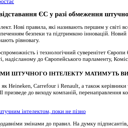
ростає
 відставання ЄС у разі обмеження штучно
ект. Нові правила, які називають першим у світі в
зпеченням безпеки та підтримкою інновацій. Новий
чають рівновагу.
оспроможність і технологічний суверенітет Європи
ті, надісланому до Європейського парламенту, Коміс
МИ ШТУЧНОГО ІНТЕЛЕКТУ МАТИМУТЬ ВИ
як Heineken, Carrefour і Renault, а також керівники
І призведе до виходу компаній, перенаправлення ко
штучним інтелектом, поки не пізно
щодавніми змінами до правил. На думку підписантів