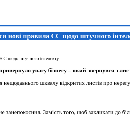
я нові правила ЄС щодо штучного інтел
ривернуло увагу бізнесу – який звернувся з ли
ля нещодавнього шквалу відкритих листів про нерег
 занепокоєння. Замість того, щоб закликати до бі