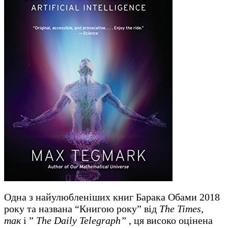
Одна з найулюбленіших книг Барака Обами 2018
року та названа “Книгою року” від
The Times,
так
і ”
The Daily Telegraph”
, ця високо оцінена