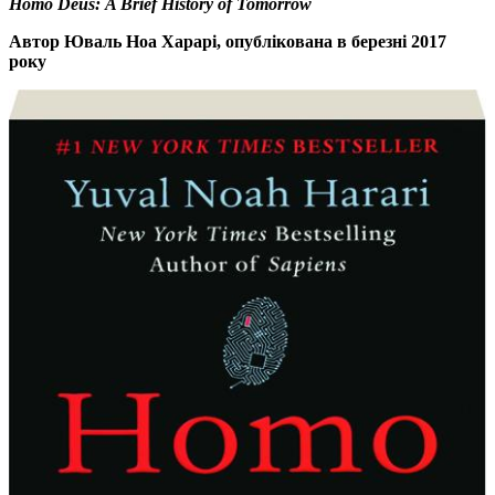
Homo Deus: A Brief History of Tomorrow
Автор Юваль Ноа Харарі, опублікована в березні 2017
року