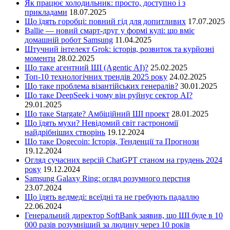
Як працює холодильник: просто, доступно і з
прикладами
18.07.2025
Що їдять горобці: повний гід для допитливих
17.07.2025
Ballie — новий смарт-друг у формі кулі: що вміє
домашній робот Samsung
11.04.2025
Штучний інтелект Grok: історія, розвиток та курйозні
моменти
28.02.2025
Що таке агентний ШІ (Agentic AI)?
25.02.2025
Топ-10 технологічних трендів 2025 року
24.02.2025
Що таке проблема візантійських генералів?
30.01.2025
Що таке DeepSeek і чому він руйнує сектор АІ?
29.01.2025
Що таке Stargate? Амбіційний ШІ проект
28.01.2025
Що їдять мухи? Невідомий світ гастрономії
найдрібніших створінь
19.12.2024
Що таке Dogecoin: Історія, Тенденції та Прогнози
19.12.2024
Огляд сучасних версій ChatGPT станом на грудень 2024
року
19.12.2024
Samsung Galaxy Ring: огляд розумного перстня
23.07.2024
Що їдять ведмеді: всеїдні та не гребують падаллю
22.06.2024
Генеральний директор SoftBank заявив, що ШІ буде в 10
000 разів розумніший за людину через 10 років