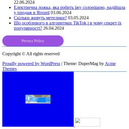
22.06.2024
Електрична ложка, яка робить їжу солонішою, надійшла
у продаж в Японії
03.06.2024
Скільки живуть метелики?
03.05.2024
Що особливого в алгоритмах TikTok і в чому секрет їх
популярності?
26.04.2024
Privacy Policy
Copyright © All rights reserved
Proudly powered by WordPress
|
Theme: DuperMag by
Acme
Themes