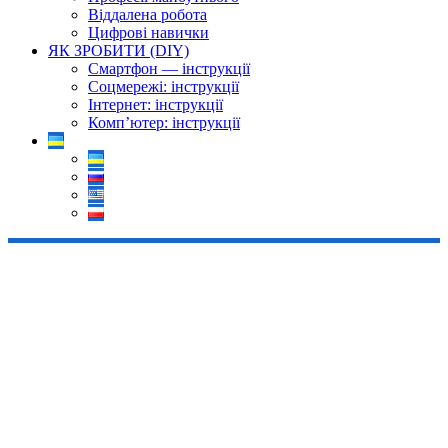
Віддалена робота
Цифрові навички
ЯК ЗРОБИТИ (DIY)
Смартфон — інструкції
Соцмережі: інструкції
Інтернет: інструкції
Комп’ютер: інструкції