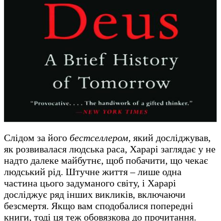
Слідом за його
бестселлером,
який досліджував,
як розвивалася людська раса, Харарі заглядає у не
надто далеке майбутнє, щоб побачити, що чекає
людський рід. Штучне життя – лише одна
частина цього задуманого світу, і Харарі
досліджує ряд інших викликів, включаючи
безсмертя. Якщо вам сподобалися попередні
книги, тоді ця теж обовязкова до прочитання.