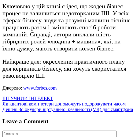
Ключовою у цій книзі є ідея, що жоден бізнес-
процес не залишиться недоторканим ШІ. У всіх
сферах бізнесу люди та розумні машини тісніше
працюють разом і змінюють спосіб роботи
компаній. Справді, автори виклали шість
гібридних ролей «людина + машина», які, на
їхню думку, мають створити кожен бізнес.
Найкраще для: окреслення практичного плану
для керівників бізнесу, які хочуть скористатися
революцією ШІ.
Джерело:
www.forbes.com
ШТУЧНИЙ ІНТЕЛЕКТ
Навігація
Як квантові комп’ютери допоможуть подорожувати часом
Дешеві 3d окуляри віртуальної реальності (VR) для смартфона
записів
Leave a Comment