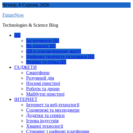
Skip
Четвер, 6 Серпня, 2026
to
FutureNow
content
Technologies & Science Blog
ШІ
Інструменти ШІ
Як працює ШІ
ШІ в повсякденному житті
Цифрова творчість та розваги ШІ
Ризики та етика ШІ
ГАДЖЕТИ
Смартфони
Розумний дім
Носимі пристрої
Роботи та дрони
Майбутні пристрої
ІНТЕРНЕТ
Інтернет та веб-технології
Соцмережі та месенджери
Додатки та сервіси
Ігрова індустрія
Хмарні технології
Стримінг і цифрові платформи