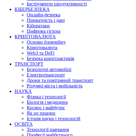
Інструменти продуктивності
КІБЕРБЕЗПЕКА
Онлайн-безпека
Приватність і дані
Кібератаки
Цифрова гігієна
КРИПТОВАЛЮТА
Основи блокчейну
Криптовалюта
Web3 та DeFi
Безпека криптоактивів
ТРАНСПОРТ
Безпілотні автомобілі
Електротранспорт
Дрони та повітряний транспорт
Розумні міста і мобільність
НАУКА
Фізика і технології
Біологія і медицина
Космос і майбутнє
Як це працює
Історія науки і технологій
ОСВІТА
Технології навчання
Професії майбутнього