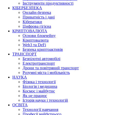
Інструменти продуктивності
КІБЕРБЕЗПЕКА
Онлайн-безпека
Приватність і дані
Кібератаки
Цифрова гігієна
КРИПТОВАЛЮТА
Основи блокчейну
Криптовалюта
Web3 та DeFi
Безпека криптоактивів
ТРАНСПОРТ
Безпілотні автомобілі
Електротранспорт
Дрони та повітряний транспорт
Розумні міста і мобільність
НАУКА
Фізика і технології
Біологія і медицина
Космос і майбутнє
Як це працює
Історія науки і технологій
ОСВІТА
Технології навчання
Професії майбутнього