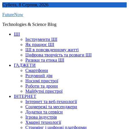
Skip
Субота, 8 Серпня, 2026
to
FutureNow
content
Technologies & Science Blog
ШІ
Інструменти ШІ
Як працює ШІ
ШІ в повсякденному житті
Цифрова творчість та розваги ШІ
Ризики та етика ШІ
ГАДЖЕТИ
Смартфони
Розумний дім
Носимі пристрої
Роботи та дрони
Майбутні пристрої
ІНТЕРНЕТ
Інтернет та веб-технології
Соцмережі та месенджери
Додатки та сервіси
Ігрова індустрія
Хмарні технології
Стримінг і цифрові платформи