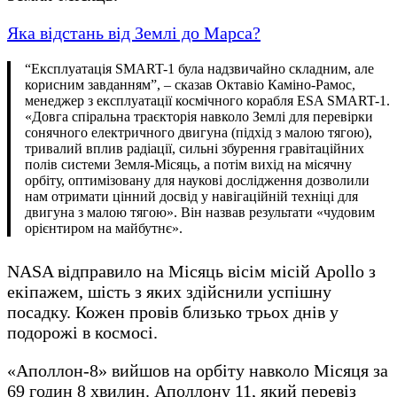
Яка відстань від Землі до Марса?
“Експлуатація SMART-1 була надзвичайно складним, але
корисним завданням”, – сказав Октавіо Каміно-Рамос,
менеджер з експлуатації космічного корабля ESA SMART-1.
«Довга спіральна траєкторія навколо Землі для перевірки
сонячного електричного двигуна (підхід з малою тягою),
тривалий вплив радіації, сильні збурення гравітаційних
полів системи Земля-Місяць, а потім вихід на місячну
орбіту, оптимізовану для наукові дослідження дозволили
нам отримати цінний досвід у навігаційній техніці для
двигуна з малою тягою». Він назвав результати «чудовим
орієнтиром на майбутнє».
NASA відправило на Місяць вісім місій Apollo з
екіпажем, шість з яких здійснили успішну
посадку. Кожен провів близько трьох днів у
подорожі в космосі.
«Аполлон-8» вийшов на орбіту навколо Місяця за
69 годин 8 хвилин. Аполлону 11, який перевіз