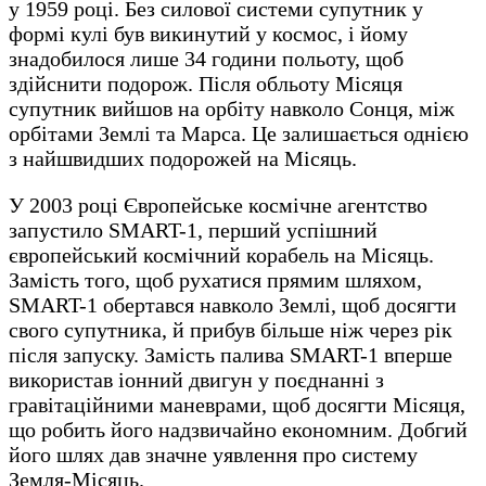
у 1959 році. Без силової системи супутник у
формі кулі був викинутий у космос, і йому
знадобилося лише 34 години польоту, щоб
здійснити подорож. Після обльоту Місяця
супутник вийшов на орбіту навколо Сонця, між
орбітами Землі та Марса. Це залишається однією
з найшвидших подорожей на Місяць.
У 2003 році Європейське космічне агентство
запустило SMART-1, перший успішний
європейський космічний корабель на Місяць.
Замість того, щоб рухатися прямим шляхом,
SMART-1 обертався навколо Землі, щоб досягти
свого супутника, й прибув більше ніж через рік
після запуску. Замість палива SMART-1 вперше
використав іонний двигун у поєднанні з
гравітаційними маневрами, щоб досягти Місяця,
що робить його надзвичайно економним. Добгий
його шлях дав значне уявлення про систему
Земля-Місяць.