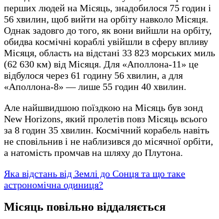
перших людей на Місяць, знадобилося 75 годин і
56 хвилин, щоб вийти на орбіту навколо Місяця.
Однак задовго до того, як вони вийшли на орбіту,
обидва космічні кораблі увійшли в сферу впливу
Місяця, область на відстані 33 823 морських миль
(62 630 км) від Місяця. Для «Аполлона-11» це
відбулося через 61 годину 56 хвилин, а для
«Аполлона-8» — лише 55 годин 40 хвилин.
Але найшвидшою поїздкою на Місяць був зонд
New Horizons, який пролетів повз Місяць всього
за 8 годин 35 хвилин. Космічний корабель навіть
не сповільнив і не наблизився до місячної орбіти,
а натомість промчав на шляху до Плутона.
Яка відстань від Землі до Сонця та що таке
астрономічна одиниця?
Місяць повільно віддаляється