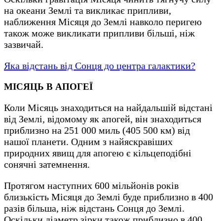
на океани Землі та викликає припливи,
наближення Місяця до Землі навколо перигею
також може викликати припливи більші, ніж
зазвичай.
Яка відстань від Сонця до центра галактики?
МІСЯЦЬ В АПОГЕЇ
Коли Місяць знаходиться на найдальшій відстані
від Землі, відомому як апогей, він знаходиться
приблизно на 251 000 миль (405 500 км) від
нашої планети. Одним з найяскравіших
природних явищ для апогею є кільцеподібні
сонячні затемнення.
Протягом наступних 600 мільйонів років
близькість Місяця до Землі буде приблизно в 400
разів більша, ніж відстань Сонця до Землі.
Оскільки діаметр зірки також приблизно в 400