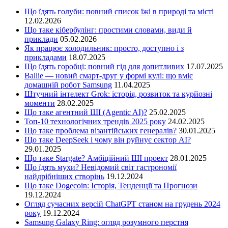
Що їдять голуби: повний список їжі в природі та місті
12.02.2026
Що таке кібербулінг: простими словами, види й
приклади
05.02.2026
Як працює холодильник: просто, доступно і з
прикладами
18.07.2025
Що їдять горобці: повний гід для допитливих
17.07.2025
Ballie — новий смарт-друг у формі кулі: що вміє
домашній робот Samsung
11.04.2025
Штучний інтелект Grok: історія, розвиток та курйозні
моменти
28.02.2025
Що таке агентний ШІ (Agentic AI)?
25.02.2025
Топ-10 технологічних трендів 2025 року
24.02.2025
Що таке проблема візантійських генералів?
30.01.2025
Що таке DeepSeek і чому він руйнує сектор АІ?
29.01.2025
Що таке Stargate? Амбіційний ШІ проект
28.01.2025
Що їдять мухи? Невідомий світ гастрономії
найдрібніших створінь
19.12.2024
Що таке Dogecoin: Історія, Тенденції та Прогнози
19.12.2024
Огляд сучасних версій ChatGPT станом на грудень 2024
року
19.12.2024
Samsung Galaxy Ring: огляд розумного перстня