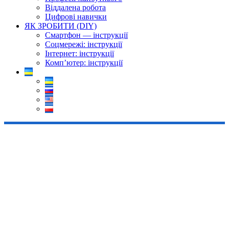
Віддалена робота
Цифрові навички
ЯК ЗРОБИТИ (DIY)
Смартфон — інструкції
Соцмережі: інструкції
Інтернет: інструкції
Комп’ютер: інструкції