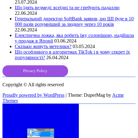
23.07.2024
Що їдять ведмеді: всеїдні та не гребують падаллю
22.06.2024
Генеральний директор SoftBank заявив, що ШІ буде в 10
000 разів розумніший за людину через 10 років
22.06.2024
Електрична ложка, яка робить їжу солонішою, надійшла
у продаж в Японії
03.06.2024
Скільки живуть метелики?
03.05.2024
Що особливого в алгоритмах TikTok і в чому секрет їх
популярності?
26.04.2024
Privacy Policy
Copyright © All rights reserved
Proudly powered by WordPress
|
Theme: DuperMag by
Acme
Themes