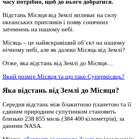
часу потрібно, щоб до нього добратися.
Відстань Місяця від Землі впливає на силу
океанських припливів і появу сонячних
затемнень на нашому небі.
Місяць – це найяскравіший об’єкт на нашому
нічному небі, але як далеко Місяць від Землі?
Отже, яка відстань від Землі до Місяця…
Який розмір Місяця та що таке Супермісяць?
Яка відстань від Землі до Місяця?
Середня відстань між блакитною планетою та її
єдиним природним супутником становить
близько 238 855 миль (384 400 кілометрів), за
даними NASA.
Місяць
обертається навколо Землі
по ідеальному