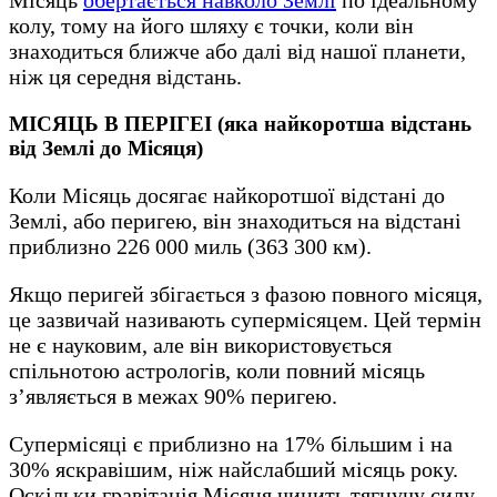
колу, тому на його шляху є точки, коли він
знаходиться ближче або далі від нашої планети,
ніж ця середня відстань.
МІСЯЦЬ В ПЕРІГЕІ (яка найкоротша відстань
від Землі до Місяця)
Коли Місяць досягає найкоротшої відстані до
Землі, або перигею, він знаходиться на відстані
приблизно 226 000 миль (363 300 км).
Якщо перигей збігається з фазою повного місяця,
це зазвичай називають супермісяцем. Цей термін
не є науковим, але він використовується
спільнотою астрологів, коли повний місяць
з’являється в межах 90% перигею.
Супермісяці є приблизно на 17% більшим і на
30% яскравішим, ніж найслабший місяць року.
Оскільки гравітація Місяця чинить тягнучу силу