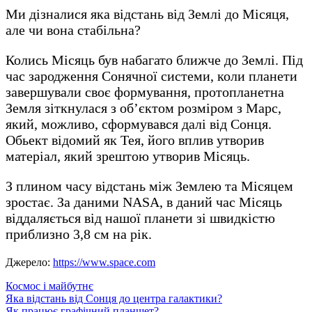
Ми дізналися яка відстань від Землі до Місяця,
але чи вона стабільна?
Колись Місяць був набагато ближче до Землі. Під
час зародження Сонячної системи, коли планети
завершували своє формування, протопланетна
Земля зіткнулася з об’єктом розміром з Марс,
який, можливо, сформувався далі від Сонця.
Обьект відомий як Тея, його вплив утворив
матеріал, який зрештою утворив Місяць.
З плином часу відстань між Землею та Місяцем
зростає. За даними NASA, в даний час Місяць
віддаляється від нашої планети зі швидкістю
приблизно 3,8 см на рік.
Джерело:
https://www.space.com
Космос і майбутнє
Навігація
Яка відстань від Сонця до центра галактики?
Як працює графічний планшет?