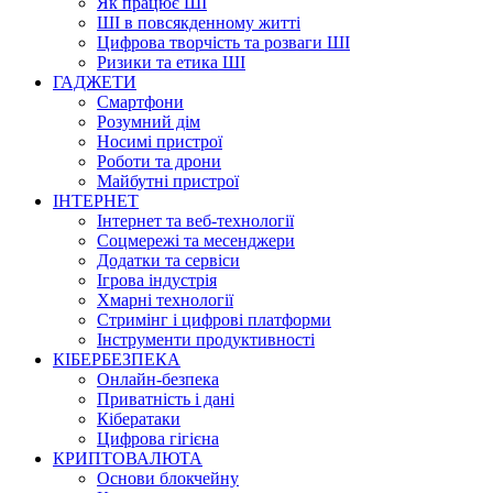
Як працює ШІ
ШІ в повсякденному житті
Цифрова творчість та розваги ШІ
Ризики та етика ШІ
ГАДЖЕТИ
Смартфони
Розумний дім
Носимі пристрої
Роботи та дрони
Майбутні пристрої
ІНТЕРНЕТ
Інтернет та веб-технології
Соцмережі та месенджери
Додатки та сервіси
Ігрова індустрія
Хмарні технології
Стримінг і цифрові платформи
Інструменти продуктивності
КІБЕРБЕЗПЕКА
Онлайн-безпека
Приватність і дані
Кібератаки
Цифрова гігієна
КРИПТОВАЛЮТА
Основи блокчейну