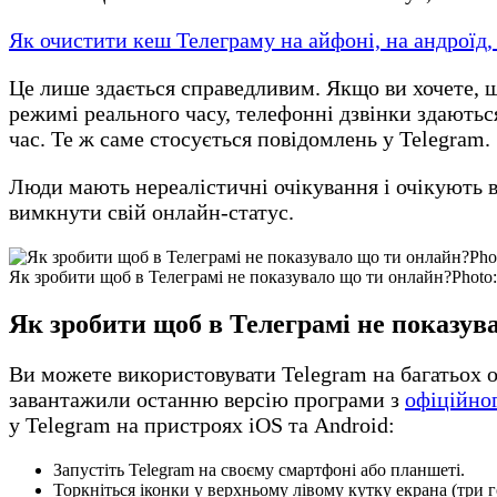
Як очистити кеш Телеграму на айфоні, на андроїд,
Це лише здається справедливим. Якщо ви хочете, що
режимі реального часу, телефонні дзвінки здаютьс
час. Те ж саме стосується повідомлень у Telegram.
Люди мають нереалістичні очікування і очікують в
вимкнути свій онлайн-статус.
Як зробити щоб в Телеграмі не показувало що ти онлайн?Photo: h
Як зробити щоб в Телеграмі не показув
Ви можете використовувати Telegram на багатьох 
завантажили останню версію програми з
офіційно
у Telegram на пристроях iOS та Android:
Запустіть Telegram на своєму смартфоні або планшеті.
Торкніться іконки у верхньому лівому кутку екрана (три го