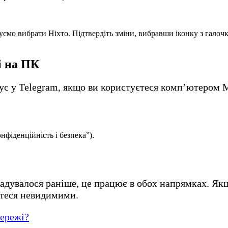
уємо вибрати Ніхто. Підтвердіть зміни, вибравши іконку з галоч
і на ПК
тус у Telegram, якщо ви користуєтеся комп’ютером 
нфіденційність і безпека”).
адувалося раніше, це працює в обох напрямках. Якщ
етеся невидимими.
мережі?