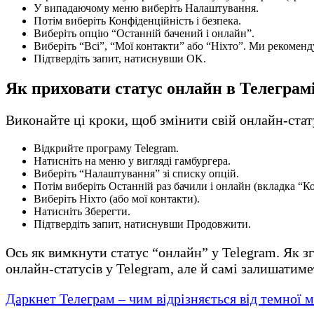
У випадаючому меню виберіть Налаштування.
Потім виберіть Конфіденційність і безпека.
Виберіть опцію “Останній бачений і онлайн”.
Виберіть “Всі”, “Мої контакти” або “Ніхто”. Ми рекоменд
Підтвердіть запит, натиснувши OK.
Як приховати статус онлайн в Телеграм
Виконайте ці кроки, щоб змінити свій онлайн-ста
Відкрийте програму Telegram.
Натисніть на меню у вигляді гамбургера.
Виберіть “Налаштування” зі списку опцій.
Потім виберіть Останній раз бачили і онлайн (вкладка “Ко
Виберіть Ніхто (або мої контакти).
Натисніть Зберегти.
Підтвердіть запит, натиснувши Продовжити.
Ось як вимкнути статус “онлайн” у Telegram. Як зг
онлайн-статусів у Telegram, але й самі залишатим
Даркнет Телеграм – чим відрізняється від темної 