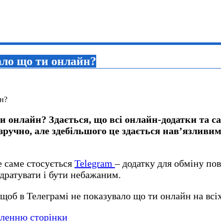
ало що ти онлайн?
и онлайн? Здається, що всі онлайн-додатки та са
зручно, але здебільшого це здається нав’язливим
е саме стосується
Telegram
– додатку для обміну по
дратувати і бути небажаним.
 щоб в Телеграмі не показувало що ти онлайн на всі
аленню сторінки