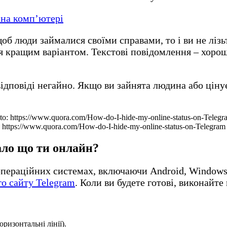
 на комп’ютері
б люди займалися своїми справами, то і ви не лізьт
я кращим варіантом. Текстові повідомлення – хороша
ідповіді негайно. Якщо ви зайнята людина або ціну
ttps://www.quora.com/How-do-I-hide-my-online-status-on-Telegram
ало що ти онлайн?
операційних системах, включаючи Android, Windows
го сайту Telegram
. Коли ви будете готові, виконайт
ризонтальні лінії).