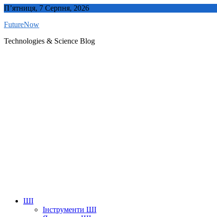
Skip
П’ятниця, 7 Серпня, 2026
to
FutureNow
content
Technologies & Science Blog
ШІ
Інструменти ШІ