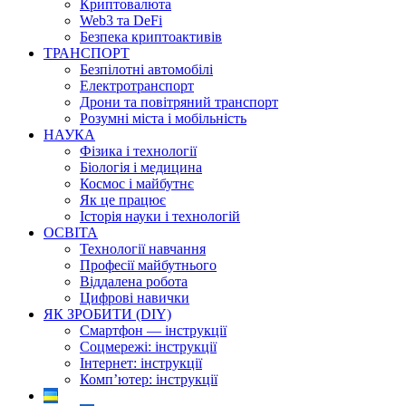
Криптовалюта
Web3 та DeFi
Безпека криптоактивів
ТРАНСПОРТ
Безпілотні автомобілі
Електротранспорт
Дрони та повітряний транспорт
Розумні міста і мобільність
НАУКА
Фізика і технології
Біологія і медицина
Космос і майбутнє
Як це працює
Історія науки і технологій
ОСВІТА
Технології навчання
Професії майбутнього
Віддалена робота
Цифрові навички
ЯК ЗРОБИТИ (DIY)
Смартфон — інструкції
Соцмережі: інструкції
Інтернет: інструкції
Комп’ютер: інструкції