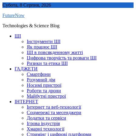
Skip
Субота, 8 Серпня, 2026
to
FutureNow
content
Technologies & Science Blog
ШІ
Інструменти ШІ
Як працює ШІ
ШІ в повсякденному житті
Цифрова творчість та розваги ШІ
Ризики та етика ШІ
ГАДЖЕТИ
Смартфони
Розумний дім
Носимі пристрої
Роботи та дрони
Майбутні пристрої
ІНТЕРНЕТ
Інтернет та веб-технології
Соцмережі та месенджери
Додатки та сервіси
Ігрова індустрія
Хмарні технології
Стримінг і цифрові платформи