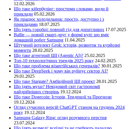
12.02.2026
Що таке кібербулінг: простими словами, види й
приклади
05.02.2026
Як працює холодильник: просто, доступно і з
прикладами
18.07.2025
Що їдять горобці: повний гід для допитливих
17.07.2025
Ballie — новий смарт-друг у формі кулі: що вміє
домашній робот Samsung
11.04.2025
Штучний інтелект Grok: історія, розвиток та курйозні
моменти
28.02.2025
Що таке агентний ШІ (Agentic AI)?
25.02.2025
Топ-10 технологічних трендів 2025 року
24.02.2025
Що таке проблема візантійських генералів?
30.01.2025
Що таке DeepSeek і чому він руйнує сектор АІ?
29.01.2025
Що таке Stargate? Амбіційний ШІ проект
28.01.2025
Що їдять мухи? Невідомий світ гастрономії
найдрібніших створінь
19.12.2024
Що таке Dogecoin: Історія, Тенденції та Прогнози
19.12.2024
Огляд сучасних версій ChatGPT станом на грудень 2024
року
19.12.2024
Samsung Galaxy Ring: огляд розумного перстня
23.07.2024
Що їдять ведмеді: всеїдні та не гребують падаллю