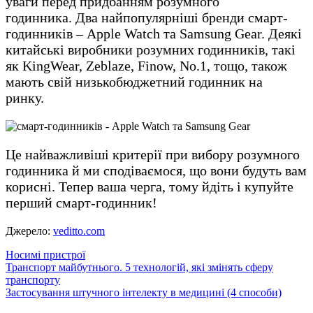
уваги перед придбанням розумного
годинника. Два найпопулярніші бренди смарт-
годинників – Apple Watch та Samsung Gear. Деякі
китайські виробники розумних годинників, такі
як KingWear, Zeblaze, Finow, No.1, тощо, також
мають свій низькобюджетний годинник на
ринку.
Це найважливіші критерії при вибору розумного
годинника й ми сподіваємося, що вони будуть вам
корисні. Тепер ваша черга, тому йдіть і купуйте
перший смарт-годинник!
Джерело:
veditto.com
Носимі пристрої
Навігація
Транспорт майбутнього. 5 технологій, які змінять сферу
транспорту
записів
Застосування штучного інтелекту в медицині (4 способи)