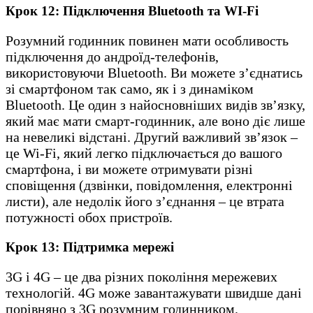
Крок 12: Підключення Bluetooth та WI-Fi
Розумний годинник повинен мати особливость
підключення до андроїд-телефонів,
використовуючи Bluetooth. Ви можете з’єднатись
зі смартфоном так само, як і з динаміком
Bluetooth. Це один з найосновніших видів зв’язку,
який має мати смарт-годинник, але воно діє лише
на невеликі відстані. Другий важливий зв’язок –
це Wi-Fi, який легко підключається до вашого
смартфона, і ви можете отримувати різні
сповіщення (дзвінки, повідомлення, електронні
листи), але недолік його з’єднання – це втрата
потужності обох пристроїв.
Крок 13: Підтримка мережі
3G і 4G – це два різних покоління мережевих
технологій. 4G може завантажувати швидше дані
порівняно з 3G розумним годинником.