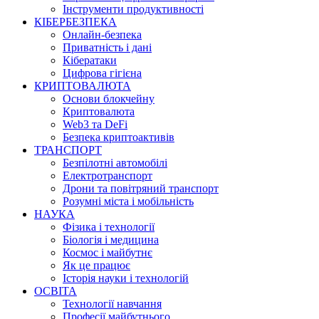
Інструменти продуктивності
КІБЕРБЕЗПЕКА
Онлайн-безпека
Приватність і дані
Кібератаки
Цифрова гігієна
КРИПТОВАЛЮТА
Основи блокчейну
Криптовалюта
Web3 та DeFi
Безпека криптоактивів
ТРАНСПОРТ
Безпілотні автомобілі
Електротранспорт
Дрони та повітряний транспорт
Розумні міста і мобільність
НАУКА
Фізика і технології
Біологія і медицина
Космос і майбутнє
Як це працює
Історія науки і технологій
ОСВІТА
Технології навчання
Професії майбутнього