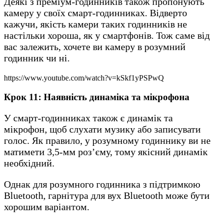
Деякі з преміум-годинників також пропонують
камеру у своїх смарт-годинниках. Відверто
кажучи, якість камери таких годинників не
настільки хороша, як у смартфонів. Тож саме від
вас залежить, хочете ви камеру в розумний
годинник чи ні.
https://www.youtube.com/watch?v=kSkf1yPSPwQ
Крок 11: Наявність динаміка та мікрофона
У смарт-годинниках також є динамік та
мікрофон, щоб слухати музику або записувати
голос. Як правило, у розумному годиннику ви не
матимети 3,5-мм роз’єму, тому якісний динамік
необхідний.
Однак для розумного годинника з підтримкою
Bluetooth, гарнітура для вух Bluetooth може бути
хорошим варіантом.