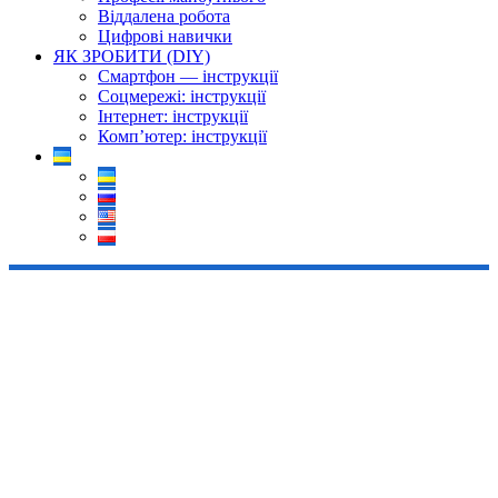
Віддалена робота
Цифрові навички
ЯК ЗРОБИТИ (DIY)
Смартфон — інструкції
Соцмережі: інструкції
Інтернет: інструкції
Комп’ютер: інструкції