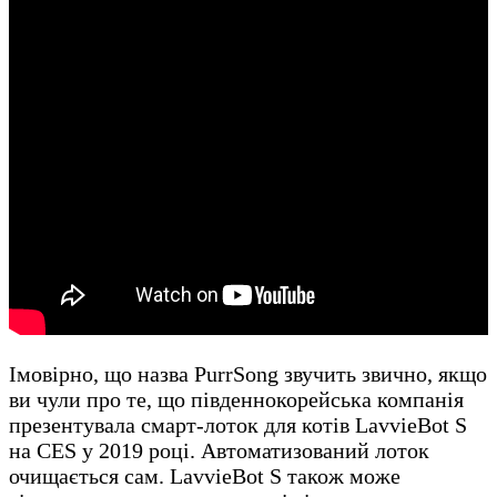
Імовірно, що назва PurrSong звучить звично, якщо
ви чули про те, що південнокорейська компанія
презентувала смарт-лоток для котів LavvieBot S
на CES у 2019 році. Автоматизований лоток
очищається сам. LavvieBot S також може