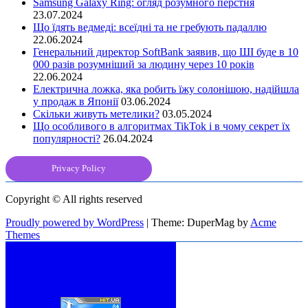
Samsung Galaxy Ring: огляд розумного перстня
23.07.2024
Що їдять ведмеді: всеїдні та не гребують падаллю
22.06.2024
Генеральний директор SoftBank заявив, що ШІ буде в 10
000 разів розумніший за людину через 10 років
22.06.2024
Електрична ложка, яка робить їжу солонішою, надійшла
у продаж в Японії
03.06.2024
Скільки живуть метелики?
03.05.2024
Що особливого в алгоритмах TikTok і в чому секрет їх
популярності?
26.04.2024
Privacy Policy
Copyright © All rights reserved
Proudly powered by WordPress
|
Theme: DuperMag by
Acme
Themes