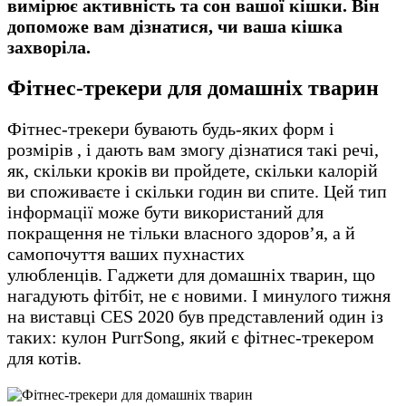
вимірює активність та сон вашої кішки. Він
допоможе вам дізнатися, чи ваша кішка
захворіла.
Фітнес-трекери для домашніх тварин
Фітнес-трекери бувають будь-яких форм і
розмірів , і дають вам змогу дізнатися такі речі,
як, скільки кроків ви пройдете, скільки калорій
ви споживаєте і скільки годин ви спите. Цей тип
інформації може бути використаний для
покращення не тільки власного здоров’я, а й
самопочуття ваших пухнастих
улюбленців. Гаджети для домашніх тварин, що
нагадують фітбіт, не є новими. І минулого тижня
на виставці CES 2020 був представлений один із
таких: кулон PurrSong, який є фітнес-трекером
для котів.