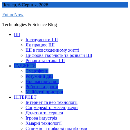
Skip
Четвер, 6 Серпня, 2026
to
FutureNow
content
Technologies & Science Blog
ШІ
Інструменти ШІ
Як працює ШІ
ШІ в повсякденному житті
Цифрова творчість та розваги ШІ
Ризики та етика ШІ
ГАДЖЕТИ
Смартфони
Розумний дім
Носимі пристрої
Роботи та дрони
Майбутні пристрої
ІНТЕРНЕТ
Інтернет та веб-технології
Соцмережі та месенджери
Додатки та сервіси
Ігрова індустрія
Хмарні технології
Стримінг і цифрові платформи