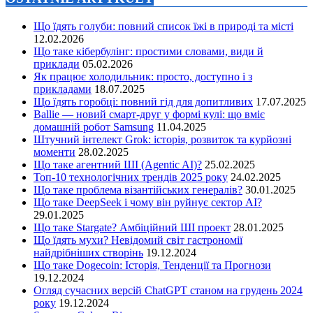
Що їдять голуби: повний список їжі в природі та місті
12.02.2026
Що таке кібербулінг: простими словами, види й
приклади
05.02.2026
Як працює холодильник: просто, доступно і з
прикладами
18.07.2025
Що їдять горобці: повний гід для допитливих
17.07.2025
Ballie — новий смарт-друг у формі кулі: що вміє
домашній робот Samsung
11.04.2025
Штучний інтелект Grok: історія, розвиток та курйозні
моменти
28.02.2025
Що таке агентний ШІ (Agentic AI)?
25.02.2025
Топ-10 технологічних трендів 2025 року
24.02.2025
Що таке проблема візантійських генералів?
30.01.2025
Що таке DeepSeek і чому він руйнує сектор АІ?
29.01.2025
Що таке Stargate? Амбіційний ШІ проект
28.01.2025
Що їдять мухи? Невідомий світ гастрономії
найдрібніших створінь
19.12.2024
Що таке Dogecoin: Історія, Тенденції та Прогнози
19.12.2024
Огляд сучасних версій ChatGPT станом на грудень 2024
року
19.12.2024