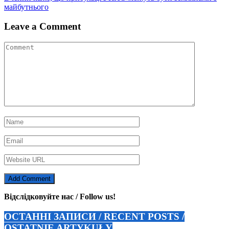
записів
майбутнього
Leave a Comment
Відслідковуйте нас / Follow us!
ОСТАННІ ЗАПИСИ / RECENT POSTS /
OSTATNIE ARTYKUŁY