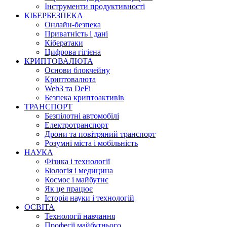
Інструменти продуктивності
КІБЕРБЕЗПЕКА
Онлайн-безпека
Приватність і дані
Кібератаки
Цифрова гігієна
КРИПТОВАЛЮТА
Основи блокчейну
Криптовалюта
Web3 та DeFi
Безпека криптоактивів
ТРАНСПОРТ
Безпілотні автомобілі
Електротранспорт
Дрони та повітряний транспорт
Розумні міста і мобільність
НАУКА
Фізика і технології
Біологія і медицина
Космос і майбутнє
Як це працює
Історія науки і технологій
ОСВІТА
Технології навчання
Професії майбутнього