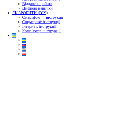
Віддалена робота
Цифрові навички
ЯК ЗРОБИТИ (DIY)
Смартфон — інструкції
Соцмережі: інструкції
Інтернет: інструкції
Комп’ютер: інструкції