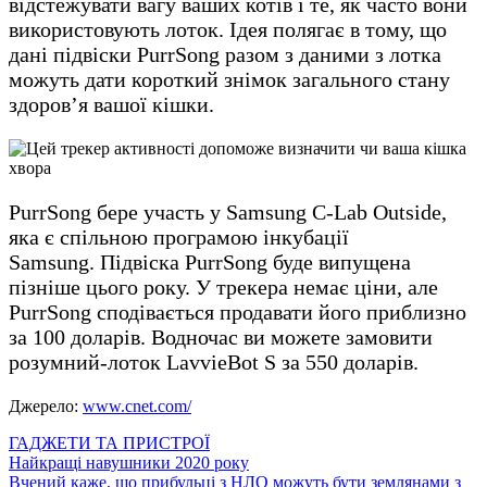
відстежувати вагу ваших котів і те, як часто вони
використовують лоток. Ідея полягає в тому, що
дані підвіски PurrSong разом з даними з лотка
можуть дати короткий знімок загального стану
здоров’я вашої кішки.
PurrSong бере участь у Samsung C-Lab Outside,
яка є спільною програмою інкубації
Samsung. Підвіска PurrSong буде випущена
пізніше цього року. У трекера немає ціни, але
PurrSong сподівається продавати його приблизно
за 100 доларів. Водночас ви можете замовити
розумний-лоток LavvieBot S за 550 доларів.
Джерело:
www.cnet.com/
ГАДЖЕТИ ТА ПРИСТРОЇ
Навігація
Найкращі навушники 2020 року
Вчений каже, що прибульці з НЛО можуть бути землянами з