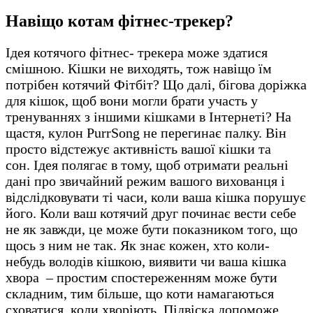
Навіщо котам фітнес-трекер?
Ідея котячого фітнес- трекера може здатися
смішною. Кішки не виходять, тож навіщо їм
потрібен котячий Фітбіт? Що далі, бігова доріжка
для кішок, щоб вони могли брати участь у
тренуваннях з іншими кішками в Інтернеті? На
щастя, кулон PurrSong не перегинає палку. Він
просто відстежує активність вашої кішки та
сон. Ідея полягає в тому, щоб отримати реальні
дані про звичайний режим вашого вихованця і
відслідковувати ті часи, коли ваша кішка порушує
його. Коли ваш котячий друг починає вести себе
не як завжди, це може бути показником того, що
щось з ним не так. Як знає кожен, хто коли-
небудь володів кішкою, виявити чи ваша кішка
хвора
– простим спостереженням може бути
складним, тим більше, що коти намагаються
сховатися, коли хворіють. Підвіска допоможе