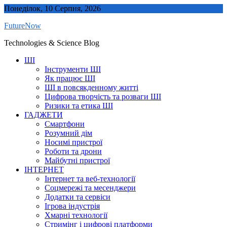
Skip
Понеділок, 10 Серпня, 2026
to
FutureNow
content
Technologies & Science Blog
ШІ
Інструменти ШІ
Як працює ШІ
ШІ в повсякденному житті
Цифрова творчість та розваги ШІ
Ризики та етика ШІ
ГАДЖЕТИ
Смартфони
Розумний дім
Носимі пристрої
Роботи та дрони
Майбутні пристрої
ІНТЕРНЕТ
Інтернет та веб-технології
Соцмережі та месенджери
Додатки та сервіси
Ігрова індустрія
Хмарні технології
Стримінг і цифрові платформи