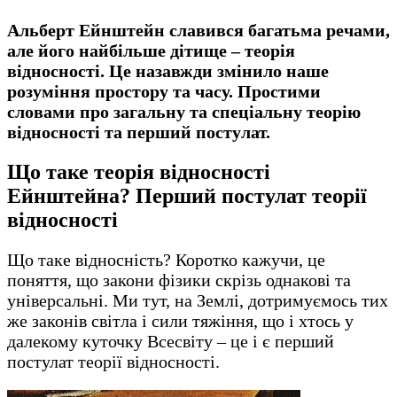
Альберт Ейнштейн славився багатьма речами,
але його найбільше дітище – теорія
відносності. Це назавжди змінило наше
розуміння простору та часу. Простими
словами про загальну та спеціальну теорію
відносності та перший постулат.
Що таке теорія відносності
Ейнштейна?
Перший постулат теорії
відносності
Що таке відносність? Коротко кажучи, це
поняття, що закони фізики скрізь однакові та
універсальні. Ми тут, на Землі, дотримуємось тих
же законів світла і сили тяжіння, що і хтось у
далекому куточку Всесвіту – це і є перший
постулат теорії відносності.