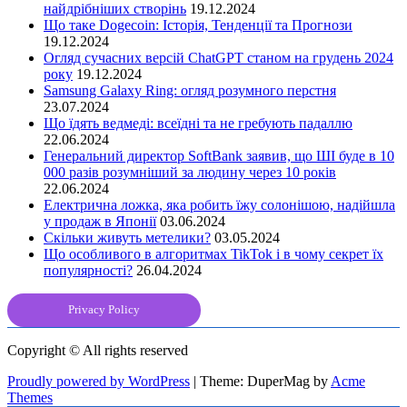
найдрібніших створінь
19.12.2024
Що таке Dogecoin: Історія, Тенденції та Прогнози
19.12.2024
Огляд сучасних версій ChatGPT станом на грудень 2024
року
19.12.2024
Samsung Galaxy Ring: огляд розумного перстня
23.07.2024
Що їдять ведмеді: всеїдні та не гребують падаллю
22.06.2024
Генеральний директор SoftBank заявив, що ШІ буде в 10
000 разів розумніший за людину через 10 років
22.06.2024
Електрична ложка, яка робить їжу солонішою, надійшла
у продаж в Японії
03.06.2024
Скільки живуть метелики?
03.05.2024
Що особливого в алгоритмах TikTok і в чому секрет їх
популярності?
26.04.2024
Privacy Policy
Copyright © All rights reserved
Proudly powered by WordPress
|
Theme: DuperMag by
Acme
Themes