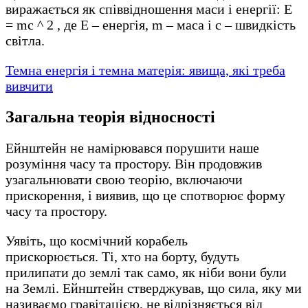
виражається як співвідношення маси і енергії: E
= mc ^ 2 , де E – енергія, m – маса і c – швидкість
світла.
Темна енергія і темна матерія: явища, які треба
вивчити
Загальна теорія відносності
Ейнштейн не намірювався порушити наше
розуміння часу та простору. Він продовжив
узагальнювати свою теорію, включаючи
прискорення, і виявив, що це спотворює форму
часу та простору.
Уявіть, що космічний корабель
прискорюється. Ті, хто на борту, будуть
прилипати до землі так само, як ніби вони були
на Землі. Ейнштейн стверджував, що сила, яку ми
називаємо гравітацією, не відрізняється від