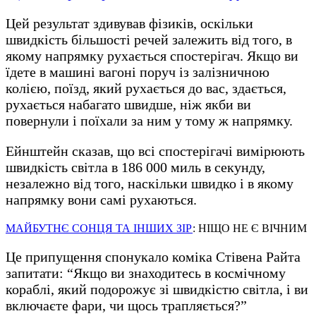
Цей результат здивував фізиків, оскільки
швидкість більшості речей залежить від того, в
якому напрямку рухається спостерігач. Якщо ви
їдете в машині вагоні поруч із залізничною
колією, поїзд, який рухається до вас, здається,
рухається набагато швидше, ніж якби ви
повернули і поїхали за ним у тому ж напрямку.
Ейнштейн сказав, що всі спостерігачі вимірюють
швидкість світла в 186 000 миль в секунду,
незалежно від того, наскільки швидко і в якому
напрямку вони самі рухаються.
МАЙБУТНЄ СОНЦЯ ТА ІНШИХ ЗІР
: НІЩО НЕ Є ВІЧНИМ
Це припущення спонукало коміка Стівена Райта
запитати: “Якщо ви знаходитесь в космічному
кораблі, який подорожує зі швидкістю світла, і ви
включаєте фари, чи щось трапляється?”