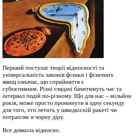
Перший постулат теорії відносності та
універсальність законів фізики і фізичних
явищ означає, що сприйняття є
субєктивним. Різні глядачі бачитимуть час та
інтервал подій по-різному. Що для нас – мільйон
років, може просто проминути в одну секунду
для того, хто летить у швидкісній ракеті чи
потрапляє в чорну діру.
Все довкола відносно.