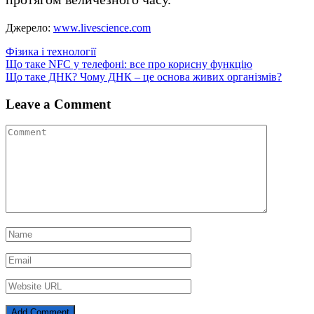
Джерело:
www.livescience.com
Фізика і технології
Навігація
Що таке NFC у телефоні: все про корисну функцію
Що таке ДНК? Чому ДНК – це основа живих організмів?
записів
Leave a Comment