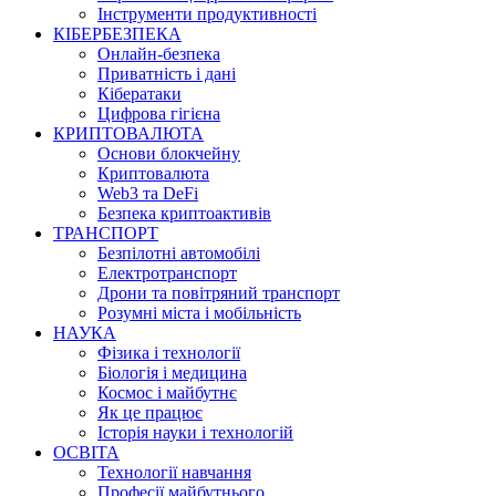
Інструменти продуктивності
КІБЕРБЕЗПЕКА
Онлайн-безпека
Приватність і дані
Кібератаки
Цифрова гігієна
КРИПТОВАЛЮТА
Основи блокчейну
Криптовалюта
Web3 та DeFi
Безпека криптоактивів
ТРАНСПОРТ
Безпілотні автомобілі
Електротранспорт
Дрони та повітряний транспорт
Розумні міста і мобільність
НАУКА
Фізика і технології
Біологія і медицина
Космос і майбутнє
Як це працює
Історія науки і технологій
ОСВІТА
Технології навчання
Професії майбутнього