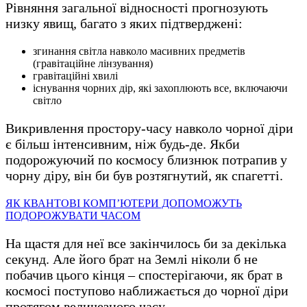
Рівняння загальної відносності прогнозують
низку явищ, багато з яких підтверджені:
згинання світла навколо масивних предметів
(гравітаційне лінзування)
гравітаційні хвилі
існування чорних дір, які захоплюють все, включаючи
світло
Викривлення простору-часу навколо чорної діри
є більш інтенсивним, ніж будь-де. Якби
подорожуючий по космосу близнюк потрапив у
чорну діру, він би був розтягнутий, як спагетті.
ЯК КВАНТОВІ КОМП’ЮТЕРИ ДОПОМОЖУТЬ
ПОДОРОЖУВАТИ ЧАСОМ
На щастя для неї все закінчилось би за декілька
секунд. Але його брат на Землі ніколи б не
побачив цього кінця – спостерігаючи, як брат в
космосі поступово наближається до чорної діри
протягом величезного часу.