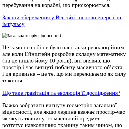
перебування на кораблі, що прискорюється.
Закони збереження у Всесвіті: основи енергії та
імпульсу
Це само по собі не було настільки революційним,
але коли Ейнштейн розробив складну математику
(на це пішло йому 10 років), він виявив, що
простір і час вигнуті поблизу масивного об’єкта,
і ця кривизна – це те, що ми переживаємо як силу
тяжіння.
Що таке гравітація та еволюція її дослідження?
Важко зобразити вигнуту геометрію загальної
відносності, але якщо людина вважає простір-час
як якусь тканину, то масивний предмет
розтягує навколишню тканину таким чином, що