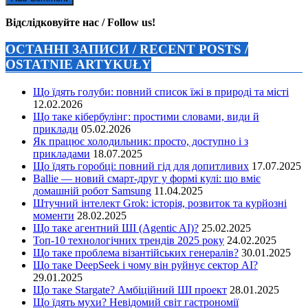
Відслідковуйте нас / Follow us!
ОСТАННІ ЗАПИСИ / RECENT POSTS /
OSTATNIE ARTYKUŁY
Що їдять голуби: повний список їжі в природі та місті
12.02.2026
Що таке кібербулінг: простими словами, види й
приклади
05.02.2026
Як працює холодильник: просто, доступно і з
прикладами
18.07.2025
Що їдять горобці: повний гід для допитливих
17.07.2025
Ballie — новий смарт-друг у формі кулі: що вміє
домашній робот Samsung
11.04.2025
Штучний інтелект Grok: історія, розвиток та курйозні
моменти
28.02.2025
Що таке агентний ШІ (Agentic AI)?
25.02.2025
Топ-10 технологічних трендів 2025 року
24.02.2025
Що таке проблема візантійських генералів?
30.01.2025
Що таке DeepSeek і чому він руйнує сектор АІ?
29.01.2025
Що таке Stargate? Амбіційний ШІ проект
28.01.2025
Що їдять мухи? Невідомий світ гастрономії