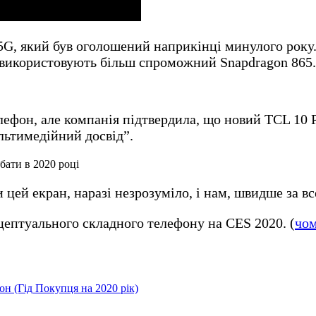
, який був оголошений наприкінці минулого року. 
 використовують більш спроможний Snapdragon 865.
лефон, але компанія підтвердила, що новий TCL 10
льтимедійний досвід”.
 цей екран, наразі незрозуміло, і нам, швидше за вс
цептуального складного телефону на CES 2020. (
чом
он (Гід Покупця на 2020 рік)