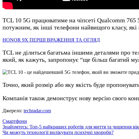
TCL 10 5G працюватиме на чіпсеті Qualcomm 765 5G
потужним, як інші телефони найвищого класу, які
HONOR 9X ПЕРШІ ВРАЖЕННЯ ТА ОГЛЯД
TCL не ділиться багатьма іншими деталями про те
який, як кажуть, запропонує “ще більш багатий му
Точно, який розмір або яку якість буде пропонувати
Компанія також демонструє нову версію свого кон
Джерело:
techradar.com
Смартфони
Навігація
Знайомтесь: Топ-5 найкращих роботів для миття та чищення вік
Чи можуть технології вилікувати психічні хвороби?
записів