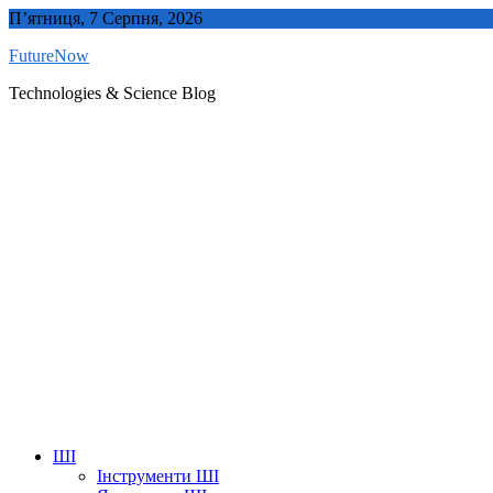
Skip
П’ятниця, 7 Серпня, 2026
to
FutureNow
content
Technologies & Science Blog
ШІ
Інструменти ШІ