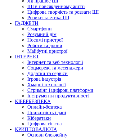
Як працює ШІ
ШІ в повсякденному житті
Цифрова творчість та розваги ШІ
Ризики та етика ШІ
ГАДЖЕТИ
Смартфони
Розумний дім
Носимі пристрої
Роботи та дрони
Майбутні пристрої
ІНТЕРНЕТ
Інтернет та веб-технології
Соцмережі та месенджери
Додатки та сервіси
Ігрова індустрія
Хмарні технології
Стримінг і цифрові платформи
Інструменти продуктивності
КІБЕРБЕЗПЕКА
Онлайн-безпека
Приватність і дані
Кібератаки
Цифрова гігієна
КРИПТОВАЛЮТА
Основи блокчейну