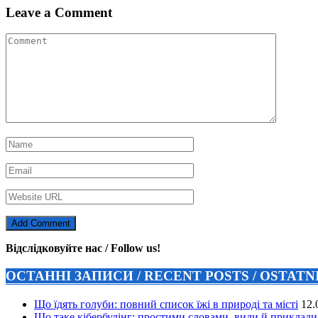
Leave a Comment
Відслідковуйте нас / Follow us!
ОСТАННІ ЗАПИСИ / RECENT POSTS / OSTAT
Що їдять голуби: повний список їжі в природі та місті
12.
Що таке кібербулінг: простими словами, види й приклади