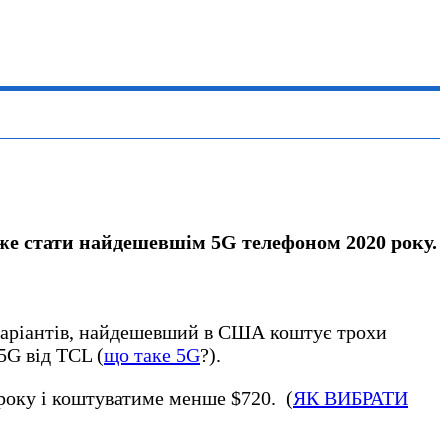
аже стати найдешевшім 5G телефоном 2020 року.
х варіантів, найдешевший в США коштує трохи
5G від TCL (
що таке 5G
?).
 року і коштуватиме менше $720.
(
ЯК ВИБРАТИ