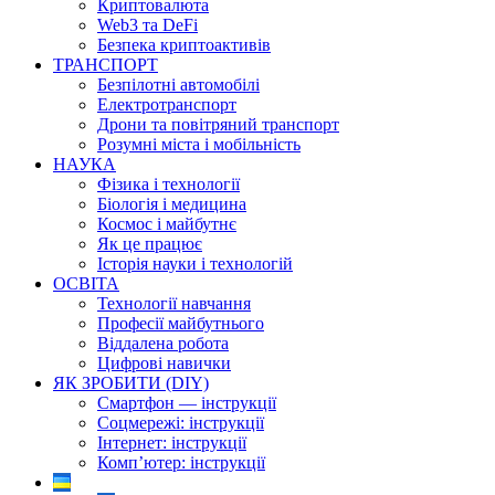
Криптовалюта
Web3 та DeFi
Безпека криптоактивів
ТРАНСПОРТ
Безпілотні автомобілі
Електротранспорт
Дрони та повітряний транспорт
Розумні міста і мобільність
НАУКА
Фізика і технології
Біологія і медицина
Космос і майбутнє
Як це працює
Історія науки і технологій
ОСВІТА
Технології навчання
Професії майбутнього
Віддалена робота
Цифрові навички
ЯК ЗРОБИТИ (DIY)
Смартфон — інструкції
Соцмережі: інструкції
Інтернет: інструкції
Комп’ютер: інструкції