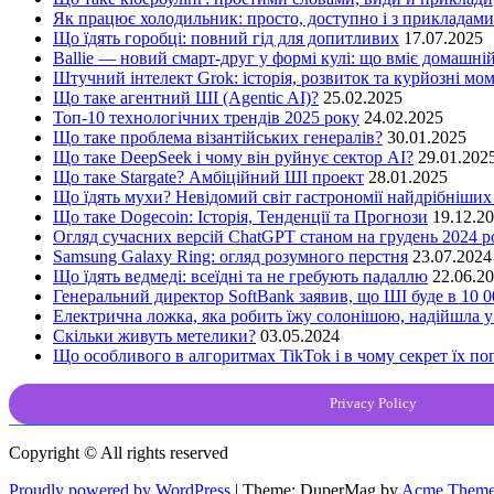
Як працює холодильник: просто, доступно і з прикладами
Що їдять горобці: повний гід для допитливих
17.07.2025
Ballie — новий смарт-друг у формі кулі: що вміє домашні
Штучний інтелект Grok: історія, розвиток та курйозні мо
Що таке агентний ШІ (Agentic AI)?
25.02.2025
Топ-10 технологічних трендів 2025 року
24.02.2025
Що таке проблема візантійських генералів?
30.01.2025
Що таке DeepSeek і чому він руйнує сектор АІ?
29.01.202
Що таке Stargate? Амбіційний ШІ проект
28.01.2025
Що їдять мухи? Невідомий світ гастрономії найдрібніших
Що таке Dogecoin: Історія, Тенденції та Прогнози
19.12.2
Огляд сучасних версій ChatGPT станом на грудень 2024 р
Samsung Galaxy Ring: огляд розумного перстня
23.07.2024
Що їдять ведмеді: всеїдні та не гребують падаллю
22.06.2
Генеральний директор SoftBank заявив, що ШІ буде в 10 0
Електрична ложка, яка робить їжу солонішою, надійшла у
Скільки живуть метелики?
03.05.2024
Що особливого в алгоритмах TikTok і в чому секрет їх по
Privacy Policy
Copyright © All rights reserved
Proudly powered by WordPress
|
Theme: DuperMag by
Acme Theme