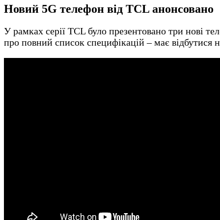
Новий
5G
телефон від TCL анонсовано
У рамках серії TCL було презентовано три нові те
про повний список специфікацій – має відбутися 