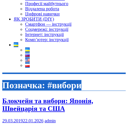
Професії майбутнього
Віддалена робота
Цифрові навички
ЯК ЗРОБИТИ (DIY)
Смартфон — інструкції
Соцмережі: інструкції
Інтернет: інструкції
Комп’ютер: інструкції
Позначка:
#вибори
Блокчейн та вибори: Японія,
Швейцарія та США
29.03.2019
22.01.2026
admin