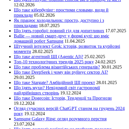
12.02.2026
Що таке кібербулінг: простими словами, види й
приклади
05.02.2026
Як працює холодильник: просто, доступно і з
прикладами
18.07.2025
Що їдять горобці: повний гід для допитливих
17.07.2025
Ballie — новий смарт-друг у формі кулі: що вміє
домашній робот Samsung
11.04.2025
Штучний інтелект Grok: історія, розвиток та курйозні
моменти
28.02.2025
Що таке агентний ШІ (Agentic AI)?
25.02.2025
Топ-10 технологічних трендів 2025 року
24.02.2025
Що таке проблема візантійських генералів?
30.01.2025
Що таке DeepSeek і чому він руйнує сектор АІ?
29.01.2025
Що таке Stargate? Амбіційний ШІ проект
28.01.2025
Що їдять мухи? Невідомий світ гастрономії
найдрібніших створінь
19.12.2024
Що таке Dogecoin: Історія, Тенденції та Прогнози
19.12.2024
Огляд сучасних версій ChatGPT станом на грудень 2024
року
19.12.2024
Samsung Galaxy Ring: огляд розумного перстня
23.07.2024