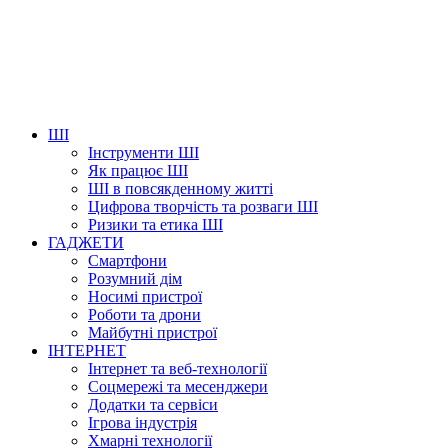
ШІ
Інструменти ШІ
Як працює ШІ
ШІ в повсякденному житті
Цифрова творчість та розваги ШІ
Ризики та етика ШІ
ГАДЖЕТИ
Смартфони
Розумний дім
Носимі пристрої
Роботи та дрони
Майбутні пристрої
ІНТЕРНЕТ
Інтернет та веб-технології
Соцмережі та месенджери
Додатки та сервіси
Ігрова індустрія
Хмарні технології