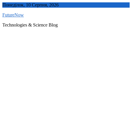
Skip
Понеділок, 10 Серпня, 2026
to
FutureNow
content
Technologies & Science Blog