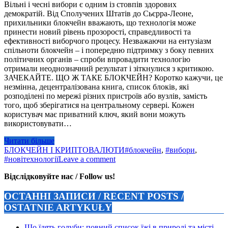
Вільні і чесні вибори є одним із стовпів здорових
демократій. Від Сполучених Штатів до Сьєрра-Леоне,
прихильники блокчейн вважають, що технологія може
принести новий рівень прозорості, справедливості та
ефективності виборчого процесу. Незважаючи на ентузіазм
спільноти блокчейн – і попередню підтримку з боку певних
політичних органів – спроби впровадити технологію
отримали неоднозначний результат і зіткнулися з критикою.
ЗАЧЕКАЙТЕ. ЩО Ж ТАКЕ БЛОКЧЕЙН? Коротко кажучи, це
незмінна, децентралізована книга, список блоків, які
розподілені по мережі різних пристроїв або вузлів, замість
того, щоб зберігатися на центральному сервері. Кожен
користувач має приватний ключ, який вони можуть
використовувати…
Читати більше
БЛОКЧЕЙН І КРИПТОВАЛЮТИ
#блокчейн
,
#вибори
,
#новітехнології
Leave a comment
Відслідковуйте нас / Follow us!
ОСТАННІ ЗАПИСИ / RECENT POSTS /
OSTATNIE ARTYKUŁY
Що їдять голуби: повний список їжі в природі та місті