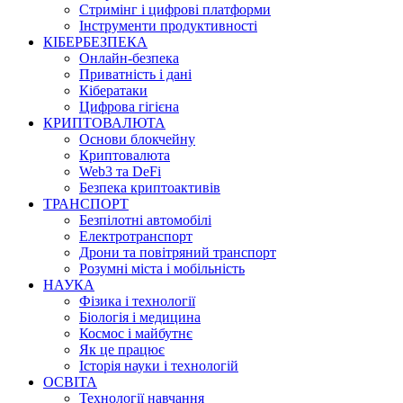
Стримінг і цифрові платформи
Інструменти продуктивності
КІБЕРБЕЗПЕКА
Онлайн-безпека
Приватність і дані
Кібератаки
Цифрова гігієна
КРИПТОВАЛЮТА
Основи блокчейну
Криптовалюта
Web3 та DeFi
Безпека криптоактивів
ТРАНСПОРТ
Безпілотні автомобілі
Електротранспорт
Дрони та повітряний транспорт
Розумні міста і мобільність
НАУКА
Фізика і технології
Біологія і медицина
Космос і майбутнє
Як це працює
Історія науки і технологій
ОСВІТА
Технології навчання