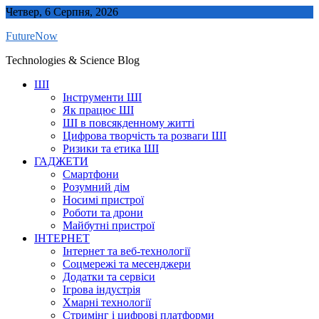
Skip
Четвер, 6 Серпня, 2026
to
FutureNow
content
Technologies & Science Blog
ШІ
Інструменти ШІ
Як працює ШІ
ШІ в повсякденному житті
Цифрова творчість та розваги ШІ
Ризики та етика ШІ
ГАДЖЕТИ
Смартфони
Розумний дім
Носимі пристрої
Роботи та дрони
Майбутні пристрої
ІНТЕРНЕТ
Інтернет та веб-технології
Соцмережі та месенджери
Додатки та сервіси
Ігрова індустрія
Хмарні технології
Стримінг і цифрові платформи