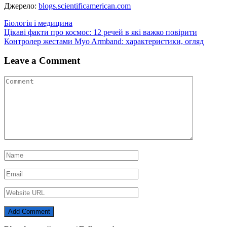
Джерело:
blogs.scientificamerican.com
Біологія і медицина
Навігація
Цікаві факти про космос: 12 речей в які важко повірити
Контролер жестами Myo Armband: характеристики, огляд
записів
Leave a Comment