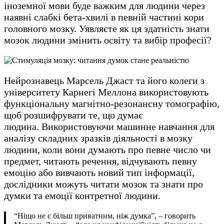
іноземної мови буде важким для людини через
наявні слабкі бета-хвилі в певній частині кори
головного мозку. Уявляєте як ця здатність знати
мозок людини змінить освіту та вибір професії?
Нейрознавець Марсель Джаст та його колеги з
університету Карнегі Меллона використовують
функціональну магнітно-резонансну томографію,
щоб розшифрувати те, що думає
людина. Використовуючи машинне навчання для
аналізу складних зразків діяльності в мозку
людини, коли вони думають про певне число чи
предмет, читають речення, відчувають певну
емоцію або вивчають новий тип інформації,
дослідники можуть читати мозок та знати про
думки та емоції контретної людини.
“Ніщо не є більш приватним, ніж думка”, – говорить