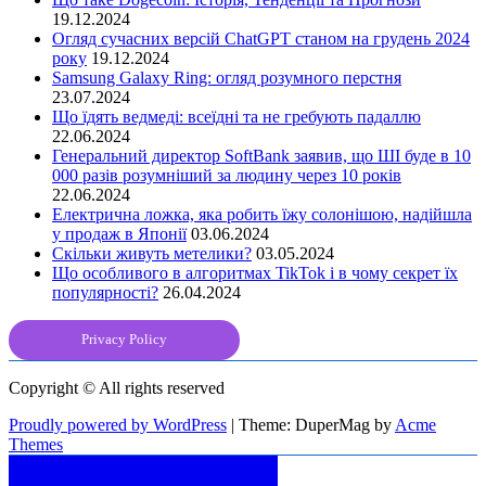
19.12.2024
Огляд сучасних версій ChatGPT станом на грудень 2024
року
19.12.2024
Samsung Galaxy Ring: огляд розумного перстня
23.07.2024
Що їдять ведмеді: всеїдні та не гребують падаллю
22.06.2024
Генеральний директор SoftBank заявив, що ШІ буде в 10
000 разів розумніший за людину через 10 років
22.06.2024
Електрична ложка, яка робить їжу солонішою, надійшла
у продаж в Японії
03.06.2024
Скільки живуть метелики?
03.05.2024
Що особливого в алгоритмах TikTok і в чому секрет їх
популярності?
26.04.2024
Privacy Policy
Copyright © All rights reserved
Proudly powered by WordPress
|
Theme: DuperMag by
Acme
Themes