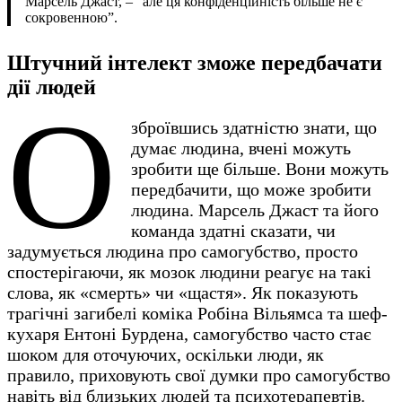
Марсель Джаст, – “але ця конфіденційність більше не є
сокровенною”.
Штучний інтелект зможе передбачати
дії людей
О
зброївшись здатністю знати, що
думає людина, вчені можуть
зробити ще більше. Вони можуть
передбачити, що може зробити
людина. Марсель Джаст та його
команда здатні сказати, чи
задумується людина про самогубство, просто
спостерігаючи, як мозок людини реагує на такі
слова, як «смерть» чи «щастя». Як показують
трагічні загибелі коміка Робіна Вільямса та шеф-
кухаря Ентоні Бурдена, самогубство часто стає
шоком для оточуючих, оскільки люди, як
правило, приховують свої думки про самогубство
навіть від близьких людей та психотерапевтів.