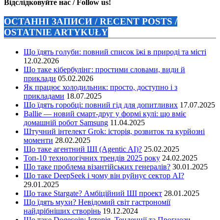
Відслідковуйте нас / Follow us!
ОСТАННІ ЗАПИСИ / RECENT POSTS /
OSTATNIE ARTYKUŁY
Що їдять голуби: повний список їжі в природі та місті
12.02.2026
Що таке кібербулінг: простими словами, види й
приклади
05.02.2026
Як працює холодильник: просто, доступно і з
прикладами
18.07.2025
Що їдять горобці: повний гід для допитливих
17.07.2025
Ballie — новий смарт-друг у формі кулі: що вміє
домашній робот Samsung
11.04.2025
Штучний інтелект Grok: історія, розвиток та курйозні
моменти
28.02.2025
Що таке агентний ШІ (Agentic AI)?
25.02.2025
Топ-10 технологічних трендів 2025 року
24.02.2025
Що таке проблема візантійських генералів?
30.01.2025
Що таке DeepSeek і чому він руйнує сектор АІ?
29.01.2025
Що таке Stargate? Амбіційний ШІ проект
28.01.2025
Що їдять мухи? Невідомий світ гастрономії
найдрібніших створінь
19.12.2024
Що таке Dogecoin: Історія, Тенденції та Прогнози