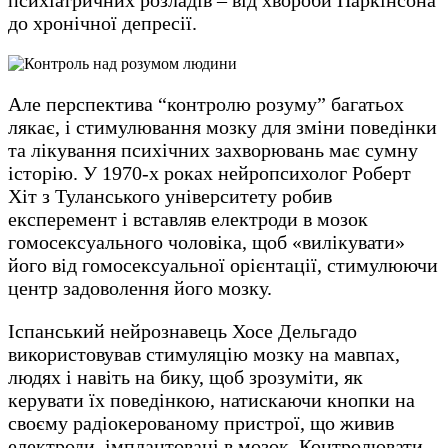
до хронічної депресії.
Але перспектива “контролю розуму” багатьох
лякає, і стимулювання мозку для зміни поведінки
та лікування психічних захворювань має сумну
історію. У 1970-х роках нейропсихолог Роберт
Хіт з Туланського університету робив
експеремент і вставляв електроди в мозок
гомосексуального чоловіка, щоб «вилікувати»
його від гомосексуальної орієнтації, стимулюючи
центр задоволення його мозку.
Іспанський нейрознавець Хосе Дельгадо
використовував стимуляцію мозку на мавпах,
людях і навіть на бику, щоб зрозуміти, як
керувати їх поведінкою, натискаючи кнопки на
своєму радіокерованому пристрої, що живив
електроди, імплантовані в мозок. Контролювати