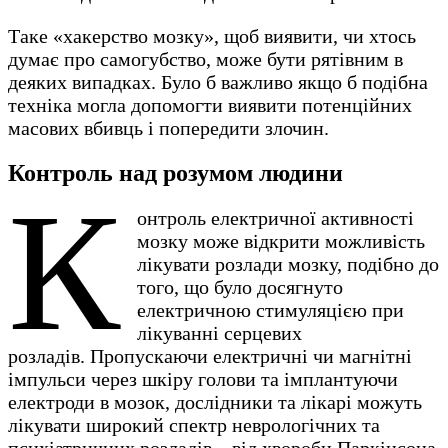
Таке «хакерство мозку», щоб виявити, чи хтось
думає про самогубство, може бути рятівним в
деяких випадках. Було б важливо якщо б подібна
техніка могла допомогти виявити потенційних
масових вбивць і попередити злочин.
Контроль над розумом людини
К
онтроль електричної активності
мозку може відкрити можливість
лікувати розлади мозку, подібно до
того, що було досягнуто
електричною стимуляцією при
лікуванні серцевих
розладів. Пропускаючи електричні чи магнітні
імпульси через шкіру голови та імплантуючи
електроди в мозок, дослідники та лікарі можуть
лікувати широкий спектр неврологічних та
психіатричних розладів – від хвороби Паркінсона