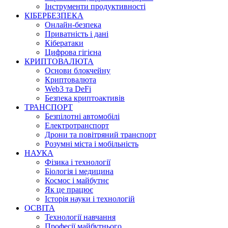
Інструменти продуктивності
КІБЕРБЕЗПЕКА
Онлайн-безпека
Приватність і дані
Кібератаки
Цифрова гігієна
КРИПТОВАЛЮТА
Основи блокчейну
Криптовалюта
Web3 та DeFi
Безпека криптоактивів
ТРАНСПОРТ
Безпілотні автомобілі
Електротранспорт
Дрони та повітряний транспорт
Розумні міста і мобільність
НАУКА
Фізика і технології
Біологія і медицина
Космос і майбутнє
Як це працює
Історія науки і технологій
ОСВІТА
Технології навчання
Професії майбутнього