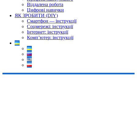
Віддалена робота
Цифрові навички
ЯК ЗРОБИТИ (DIY)
Смартфон — інструкції
Соцмережі: інструкції
Інтернет: інструкції
Комп’ютер: інструкції