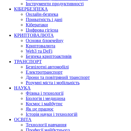
Інструменти продуктивності
КІБЕРБЕЗПЕКА
Онлайн-безпека
Приватність і дані
Кібератаки
Цифрова гігієна
КРИПТОВАЛЮТА
Основи блокчейну
Криптовалюта
Web3 та DeFi
Безпека криптоактивів
ТРАНСПОРТ
Безпілотні автомобілі
Електротранспорт
Дрони та повітряний транспорт
Розумні міста і мобільність
НАУКА
Фізика і технології
Біологія і медицина
Космос і майбутнє
Як це працює
Історія науки і технологій
ОСВІТА
Технології навчання
Професії майбутнього