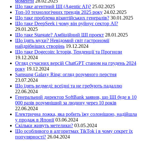
моменти
28.02.2025
Що таке агентний ШІ (Agentic AI)?
25.02.2025
Топ-10 технологічних трендів 2025 року
24.02.2025
Що таке проблема візантійських генералів?
30.01.2025
Що таке DeepSeek і чому він руйнує сектор АІ?
29.01.2025
Що таке Stargate? Амбіційний ШІ проект
28.01.2025
Що їдять мухи? Невідомий світ гастрономії
найдрібніших створінь
19.12.2024
Що таке Dogecoin: Історія, Тенденції та Прогнози
19.12.2024
Огляд сучасних версій ChatGPT станом на грудень 2024
року
19.12.2024
Samsung Galaxy Ring: огляд розумного перстня
23.07.2024
Що їдять ведмеді: всеїдні та не гребують падаллю
22.06.2024
Генеральний директор SoftBank заявив, що ШІ буде в 10
000 разів розумніший за людину через 10 років
22.06.2024
Електрична ложка, яка робить їжу солонішою, надійшла
у продаж в Японії
03.06.2024
Скільки живуть метелики?
03.05.2024
Що особливого в алгоритмах TikTok і в чому секрет їх
популярності?
26.04.2024