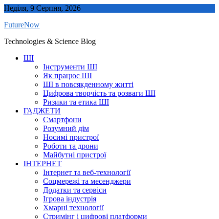
Skip
Неділя, 9 Серпня, 2026
to
FutureNow
content
Technologies & Science Blog
ШІ
Інструменти ШІ
Як працює ШІ
ШІ в повсякденному житті
Цифрова творчість та розваги ШІ
Ризики та етика ШІ
ГАДЖЕТИ
Смартфони
Розумний дім
Носимі пристрої
Роботи та дрони
Майбутні пристрої
ІНТЕРНЕТ
Інтернет та веб-технології
Соцмережі та месенджери
Додатки та сервіси
Ігрова індустрія
Хмарні технології
Стримінг і цифрові платформи