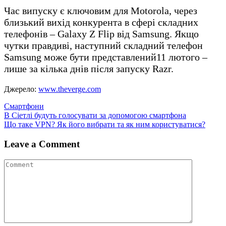
Час випуску є ключовим для Motorola, через
близький вихід конкурента в сфері складних
телефонів – Galaxy Z Flip від Samsung. Якщо
чутки правдиві, наступний складний телефон
Samsung може бути представлений11 лютого –
лише за кілька днів після запуску Razr.
Джерело:
www.theverge.com
Смартфони
Навігація
В Сіетлі будуть голосувати за допомогою смартфона
Що таке VPN? Як його вибрати та як ним користуватися?
записів
Leave a Comment