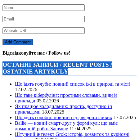
Відслідковуйте нас / Follow us!
ОСТАННІ ЗАПИСИ / RECENT POSTS /
OSTATNIE ARTYKUŁY
Що їдять голуби: повний список їжі в природі та місті
12.02.2026
Що таке кібербулінг: простими словами, види й
приклади
05.02.2026
Як працює холодильник: просто, доступно і з
прикладами
18.07.2025
Що їдять горобці: повний гід для допитливих
17.07.2025
Ballie — новий смарт-друг у формі кулі: що вміє
домашній робот Samsung
11.04.2025
Штучний інтелект Grok: історія, розвиток та курйозні