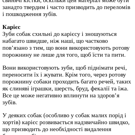
свинячі кістки, оскільки цей матеріал може бути
занадто твердим і часто призводить до переломів
і пошкодження зубів.
Карієс
Зуби собак схильні до карієсу і зношуються
набагато швидше, ніж наші, що частково
пов’язано з тим, що вони використовують ротову
порожнину не лише для того, щоб їсти та пити.
Вони використовують зуби, щоб піднімати речі,
переносити їх і жувати. Крім того, через ротову
порожнину собаки проходить багато речей, таких
як слиняві іграшки, шерсть, бруд, фекалії та їжа.
Все це може негативно вплинути на здоров’я
зубів.
У деяких собак (особливо у собак малих порід і
хортів) карієс розвивається надзвичайно швидко,
що призводить до необхідності видалення