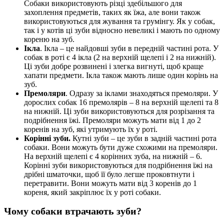
Собаки використовують різці здебільшого для
захоплення предметів, таких як їжа, але вони також
використовуються для жування та грумінгу. Як у собак,
так і у котів ці зуби відносно невеликі і мають по одному
кореню на зуб.
Ікла
. Ікла – це найдовші зуби в передній частині рота. У
собак в роті є 4 ікла (2 на верхній щелепі і 2 на нижній).
Ці зуби добре розвинені і злегка вигнуті, щоб краще
хапати предмети. Ікла також мають лише один корінь на
зуб.
Премоляри
. Одразу за іклами знаходяться премоляри. У
дорослих собак 16 премолярів – 8 на верхній щелепі та 8
на нижній. Ці зуби використовуються для розрізання та
подрібнення їжі. Премоляри можуть мати від 1 до 2
коренів на зуб, які утримують їх у роті.
Корінні зуби.
Кутні зуби – це зуби в задній частині рота
собаки. Вони можуть бути дуже схожими на премоляри.
На верхній щелепі є 4 корінних зуба, на нижній – 6.
Корінні зуби використовуються для подрібнення їжі на
дрібні шматочки, щоб її було легше проковтнути і
перетравити. Вони можуть мати від 3 коренів до 1
кореня, який закріплює їх у роті собаки.
Чому собаки втрачають зуби?