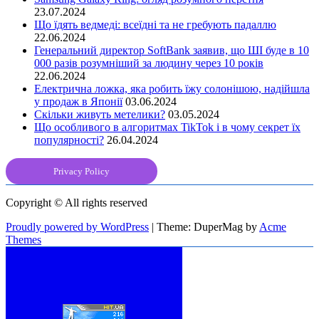
23.07.2024
Що їдять ведмеді: всеїдні та не гребують падаллю
22.06.2024
Генеральний директор SoftBank заявив, що ШІ буде в 10
000 разів розумніший за людину через 10 років
22.06.2024
Електрична ложка, яка робить їжу солонішою, надійшла
у продаж в Японії
03.06.2024
Скільки живуть метелики?
03.05.2024
Що особливого в алгоритмах TikTok і в чому секрет їх
популярності?
26.04.2024
Privacy Policy
Copyright © All rights reserved
Proudly powered by WordPress
|
Theme: DuperMag by
Acme
Themes