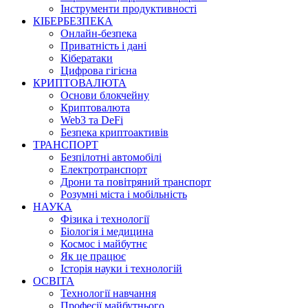
Інструменти продуктивності
КІБЕРБЕЗПЕКА
Онлайн-безпека
Приватність і дані
Кібератаки
Цифрова гігієна
КРИПТОВАЛЮТА
Основи блокчейну
Криптовалюта
Web3 та DeFi
Безпека криптоактивів
ТРАНСПОРТ
Безпілотні автомобілі
Електротранспорт
Дрони та повітряний транспорт
Розумні міста і мобільність
НАУКА
Фізика і технології
Біологія і медицина
Космос і майбутнє
Як це працює
Історія науки і технологій
ОСВІТА
Технології навчання
Професії майбутнього