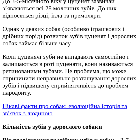
До 3-5-місячного віку у цуценят зазвичай
з’являються всі 28 молочних зубів. До них
відносяться різці, ікла та премоляри.
Однак у деяких собак (особливо іграшкових і
дрібних порід) розвиток зубів цуценят і дорослих
собак займає більше часу.
Коли цуценячі зуби не випадають самостійно і
залишаються в роті цуценяти, вони називаються
ретинованими зубами. Це проблема, що може
спричинити неправильне розташування дорослих
зубів і підвищену сприйнятливість до проблем
пародонту.
Цікаві факти про собак: еволюційна історія та
зв’язок з людиною
Кількість зубів у дорослого собаки
Вік прорізування постійних зубів у собак – 3-7