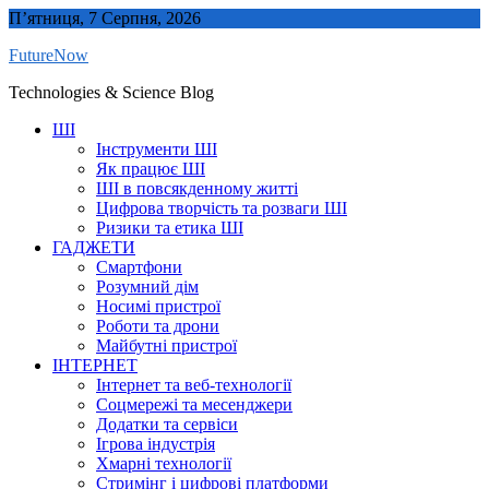
Skip
П’ятниця, 7 Серпня, 2026
to
FutureNow
content
Technologies & Science Blog
ШІ
Інструменти ШІ
Як працює ШІ
ШІ в повсякденному житті
Цифрова творчість та розваги ШІ
Ризики та етика ШІ
ГАДЖЕТИ
Смартфони
Розумний дім
Носимі пристрої
Роботи та дрони
Майбутні пристрої
ІНТЕРНЕТ
Інтернет та веб-технології
Соцмережі та месенджери
Додатки та сервіси
Ігрова індустрія
Хмарні технології
Стримінг і цифрові платформи