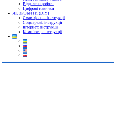
Віддалена робота
Цифрові навички
ЯК ЗРОБИТИ (DIY)
Смартфон — інструкції
Соцмережі: інструкції
Інтернет: інструкції
Комп’ютер: інструкції