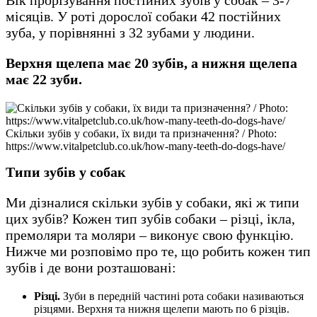
місяців. У роті дорослої собаки 42 постійних
зуба, у порівнянні з 32 зубами у людини.
Верхня щелепа має 20 зубів, а нижня щелепа
має 22 зуби.
Скільки зубів у собаки, їх види та призначення? / Photo:
https://www.vitalpetclub.co.uk/how-many-teeth-do-dogs-have/
Типи зубів у собак
Ми дізналися скільки зубів у собаки, які ж типи
цих зубів? Кожен тип зубів собаки – різці, ікла,
премоляри та моляри – виконує свою функцію.
Нижче ми розповімо про те, що робить кожен тип
зубів і де вони розташовані:
Різці.
Зуби в передній частині рота собаки називаються
різцями. Верхня та нижня щелепи мають по 6 різців.