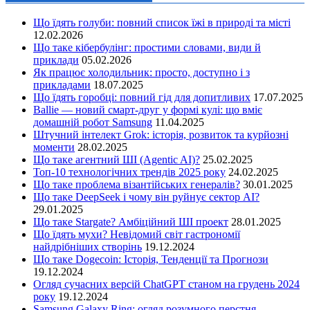
Що їдять голуби: повний список їжі в природі та місті
12.02.2026
Що таке кібербулінг: простими словами, види й
приклади
05.02.2026
Як працює холодильник: просто, доступно і з
прикладами
18.07.2025
Що їдять горобці: повний гід для допитливих
17.07.2025
Ballie — новий смарт-друг у формі кулі: що вміє
домашній робот Samsung
11.04.2025
Штучний інтелект Grok: історія, розвиток та курйозні
моменти
28.02.2025
Що таке агентний ШІ (Agentic AI)?
25.02.2025
Топ-10 технологічних трендів 2025 року
24.02.2025
Що таке проблема візантійських генералів?
30.01.2025
Що таке DeepSeek і чому він руйнує сектор АІ?
29.01.2025
Що таке Stargate? Амбіційний ШІ проект
28.01.2025
Що їдять мухи? Невідомий світ гастрономії
найдрібніших створінь
19.12.2024
Що таке Dogecoin: Історія, Тенденції та Прогнози
19.12.2024
Огляд сучасних версій ChatGPT станом на грудень 2024
року
19.12.2024
Samsung Galaxy Ring: огляд розумного перстня