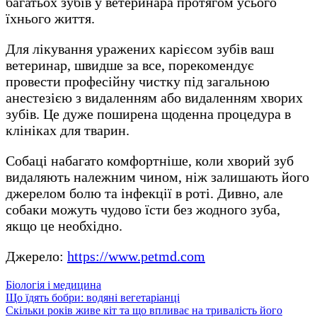
багатьох зубів у ветеринара протягом усього
їхнього життя.
Для лікування уражених карієсом зубів ваш
ветеринар, швидше за все, порекомендує
провести професійну чистку під загальною
анестезією з видаленням або видаленням хворих
зубів. Це дуже поширена щоденна процедура в
клініках для тварин.
Собаці набагато комфортніше, коли хворий зуб
видаляють належним чином, ніж залишають його
джерелом болю та інфекції в роті. Дивно, але
собаки можуть чудово їсти без жодного зуба,
якщо це необхідно.
Джерело:
https://www.petmd.com
Біологія і медицина
Навігація
Що їдять бобри: водяні вегетаріанці
Скільки років живе кіт та що впливає на тривалість його