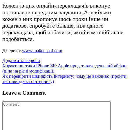
Кожен із цих онлайн-перекладачів виконує
поставлене перед ним завдання. А оскільки
кожен з них пропонує щось трохи інше чи
додаткове, спробуйте більше, ніж одного
перекладача, щоб побачити, який вам найбільше
подобається.
Джерело:
www.makeuseof.com
Додатки та сервіси
Навігація
Характеристики iPhone SE: Apple представляє дешевий айфон
(ціна на різні модифікації)
записів
Як перевірити швидкість Інтернету: чому це важливо (пройти
тест швидкості Інтернету)
Leave a Comment