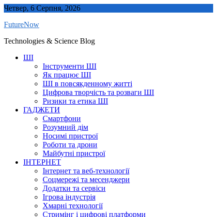
Skip
Четвер, 6 Серпня, 2026
to
FutureNow
content
Technologies & Science Blog
ШІ
Інструменти ШІ
Як працює ШІ
ШІ в повсякденному житті
Цифрова творчість та розваги ШІ
Ризики та етика ШІ
ГАДЖЕТИ
Смартфони
Розумний дім
Носимі пристрої
Роботи та дрони
Майбутні пристрої
ІНТЕРНЕТ
Інтернет та веб-технології
Соцмережі та месенджери
Додатки та сервіси
Ігрова індустрія
Хмарні технології
Стримінг і цифрові платформи