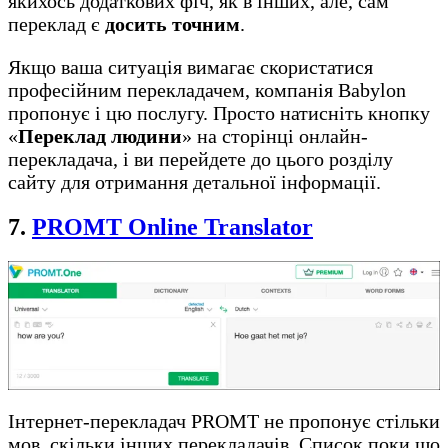
якихось додаткових фіч, як в інших, але, сам
переклад є
досить точним
.
Якщо ваша ситуація вимагає скористатися
професійним перекладачем, компанія Babylon
пропонує і цю послугу. Просто натисніть кнопку
«
Переклад людини
» на сторінці онлайн-
перекладача, і ви перейдете до цього розділу
сайту для отримання детальної інформації.
7.
PROMT Online Translator
Інтернет-перекладач PROMT не пропонує стільки
мов, скільки інших перекладачів. Список поки що