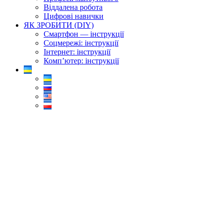
Віддалена робота
Цифрові навички
ЯК ЗРОБИТИ (DIY)
Смартфон — інструкції
Соцмережі: інструкції
Інтернет: інструкції
Комп’ютер: інструкції