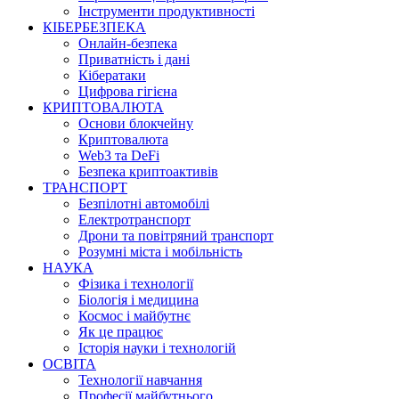
Інструменти продуктивності
КІБЕРБЕЗПЕКА
Онлайн-безпека
Приватність і дані
Кібератаки
Цифрова гігієна
КРИПТОВАЛЮТА
Основи блокчейну
Криптовалюта
Web3 та DeFi
Безпека криптоактивів
ТРАНСПОРТ
Безпілотні автомобілі
Електротранспорт
Дрони та повітряний транспорт
Розумні міста і мобільність
НАУКА
Фізика і технології
Біологія і медицина
Космос і майбутнє
Як це працює
Історія науки і технологій
ОСВІТА
Технології навчання
Професії майбутнього