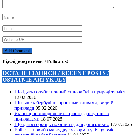
Відслідковуйте нас / Follow us!
ОСТАННІ ЗАПИСИ / RECENT POSTS /
OSTATNIE ARTYKUŁY
Що їдять голуби: повний список їжі в природі та місті
12.02.2026
Що таке кібербулінг: простими словами, види й
приклади
05.02.2026
Як працює холодильник: просто, доступно і з
прикладами
18.07.2025
Що їдять горобці: повний гід для допитливих
17.07.2025
Ballie — новий смарт-друг у формі кулі: що вміє