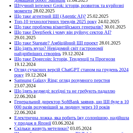
домашній робот Samsung
11.04.2025
Штучний інтелект Grok: історія, розвиток та курйозні
моменти
28.02.2025
Що таке агентний ШІ (Agentic AI)?
25.02.2025
Топ-10 технологічних трендів 2025 року
24.02.2025
Що таке проблема візантійських генералів?
30.01.2025
Що таке DeepSeek і чому він руйнує сектор АІ?
29.01.2025
Що таке Stargate? Амбіційний ШІ проект
28.01.2025
Що їдять мухи? Невідомий світ гастрономії
найдрібніших створінь
19.12.2024
Що таке Dogecoin: Історія, Тенденції та Прогнози
19.12.2024
Огляд сучасних версій ChatGPT станом на грудень 2024
року
19.12.2024
Samsung Galaxy Ring: огляд розумного перстня
23.07.2024
Що їдять ведмеді: всеїдні та не гребують падаллю
22.06.2024
Генеральний директор SoftBank заявив, що ШІ буде в 10
000 разів розумніший за людину через 10 років
22.06.2024
Електрична ложка, яка робить їжу солонішою, надійшла
у продаж в Японії
03.06.2024
Скільки живуть метелики?
03.05.2024