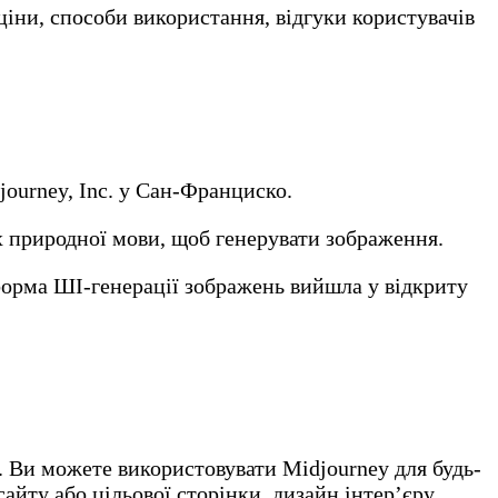
ціни, способи використання, відгуки користувачів
ourney, Inc. у Сан-Франциско.
х природної мови, щоб генерувати зображення.
форма ШІ-генерації зображень вийшла у відкриту
. Ви можете використовувати Midjourney для будь-
айту або цільової сторінки, дизайн інтер’єру,