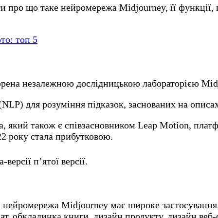
и про що таке нейромережа Midjourney, її функції, 
то: топ 5
ворена незалежною дослідницькою лабораторією Midj
(NLP) для розуміння підказок, заснованих на описа
а, який також є співзасновником Leap Motion, плат
022 року стала прибутковою.
версії п’ятої версії.
ь, нейромережа Midjourney має широке застосування
ат, обкладинка книги, дизайн продукту, дизайн веб-с