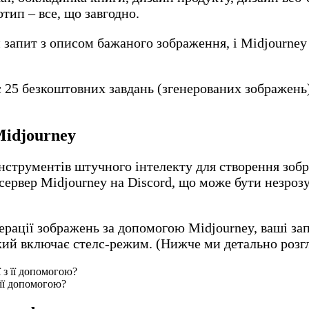
тип – все, що завгодно.
й запит з описом бажаного зображення, і Midjourney
 25 безкоштовних завдань (згенерованих зображень).
Midjourney
нструментів штучного інтелекту для створення зобр
сервер Midjourney на Discord, що може бути незрозу
ерації зображень за допомогою Midjourney, ваші за
який включає стелс-режим. (Нижче ми детально розг
 її допомогою?