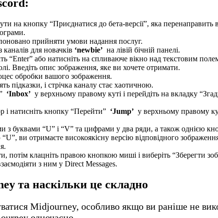
scord:
нути на кнопку “Приєднатися до бета-версії”, яка перенаправить 
рограми.
ропоновано прийняти умови надання послуг.
з каналів для новачків
‘newbie’
на лівій бічній панелі.
іть “Enter” або натисніть на спливаюче вікно над текстовим поле
олі. Введіть опис зображення, яке ви хочете отримати.
роцес обробки вашого зображення.
ть підказки, і стрічка каналу стає хаотичною.
і”
‘Inbox’
у верхньому правому куті і перейдіть на вкладку “Зг
сор і натисніть кнопку “Перейти”
‘Jump’
у верхньому правому ку
ми з буквами “U” і “V” та цифрами у два ряди, а також однією к
 “U”, ви отримаєте високоякісну версію відповідного зображенн
я.
и, потім клацніть правою кнопкою миші і виберіть “Зберегти зо
заємодіяти з ним у Direct Messages.
ey та наскільки це складно
ватися Midjourney, особливо якщо ви раніше не вик
journey одночасно.