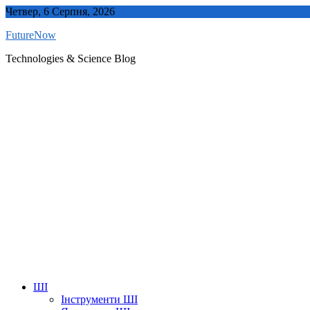
Skip
Четвер, 6 Серпня, 2026
to
FutureNow
content
Technologies & Science Blog
ШІ
Інструменти ШІ