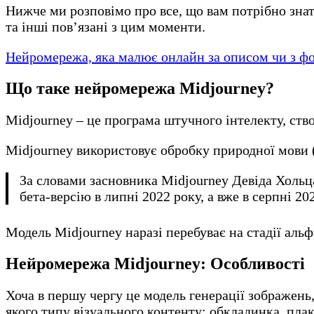
Нижче ми розповімо про все, що вам потрібно знат
та інші пов’язані з цим моменти.
Нейромережа, яка малює онлайн за описом чи з фо
Що таке нейромережа Midjourney?
Midjourney – це програма штучного інтелекту, ст
Midjourney використовує обробку природної мови 
За словами засновника Midjourney Девіда Хольц
бета-версію в липні 2022 року, а вже в серпні 2
Модель Midjourney наразі перебуває на стадії альфа-
Нейромережа Midjourney: Особливості
Хоча в першу чергу це модель генерації зображен
якого типу візуального контенту: обкладинка, плак