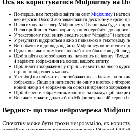
Ось як користуватися Midjourney на Di
По-перше, вам потрібно зайти на сайт
Midjourney
і натис
веб-версією Discord або завантажити десктопну версію п
Після входу на сервер Midjourney’s Discord вам буде зап
Після прийняття Умов користування перейдіть до одного 
У текстовому полі внизу введіть запит “/imagine” і натисн
У результаті відкриється вікно з підказкою в текстовому п
Ви побачите відповідь від бота Midjourney, який почне п
Однак ви також помітите, що набагато більше людей вводя
Щоб знайти своє зображення, натисніть на іконку “Вхідн
4 варіанти зображення на основі вашого запиту.
Щоб знайти зображення у стрічці, наведіть на нього кур
стрічці повідомлень каналу.
У стрічці ви побачите своє зображення з кількома кнопка
зображень. Якщо ви натиснете на одну з кнопок з літерою
новий набір з 4 зображень на основі вибраного зображенн
Щоб зберегти зображення, клацніть на ньому, щоб відкрит
Ви також можете додати бота Midjourney на свій сервер і в
Вердикт- що таке нейромережа Midjourn
Спочатку може бути трохи незрозуміло, як користу
потрібно навчитися використовувати Discord і Mid