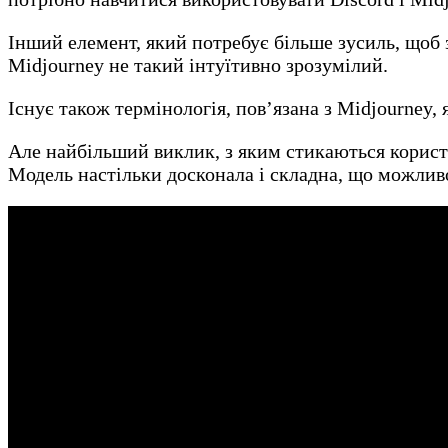
Інший елемент, який потребує більше зусиль, щоб з
Midjourney не такий інтуїтивно зрозумілий.
Існує також термінологія, пов’язана з Midjourney,
Але найбільший виклик, з яким стикаються користув
Модель настільки досконала і складна, що можливо