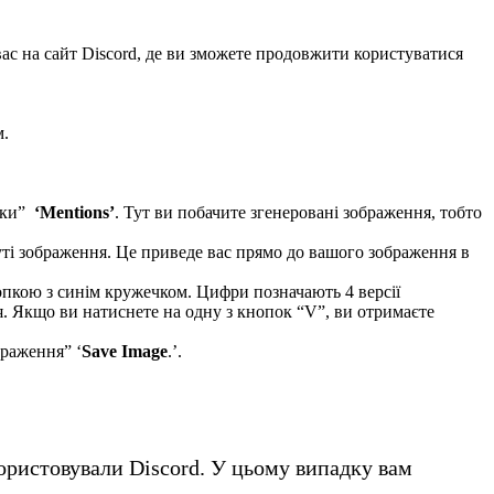
вас на сайт Discord, де ви зможете продовжити користуватися
м.
адки”
‘Mentions’
. Тут ви побачите згенеровані зображення, тобто
ті зображення. Це приведе вас прямо до вашого зображення в
нопкою з синім кружечком. Цифри позначають 4 версії
я. Якщо ви натиснете на одну з кнопок “V”, ви отримаєте
браження” ‘
Save Image
.’.
ористовували Discord. У цьому випадку вам