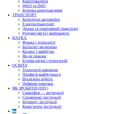
Криптовалюта
Web3 та DeFi
Безпека криптоактивів
ТРАНСПОРТ
Безпілотні автомобілі
Електротранспорт
Дрони та повітряний транспорт
Розумні міста і мобільність
НАУКА
Фізика і технології
Біологія і медицина
Космос і майбутнє
Як це працює
Історія науки і технологій
ОСВІТА
Технології навчання
Професії майбутнього
Віддалена робота
Цифрові навички
ЯК ЗРОБИТИ (DIY)
Смартфон — інструкції
Соцмережі: інструкції
Інтернет: інструкції
Комп’ютер: інструкції