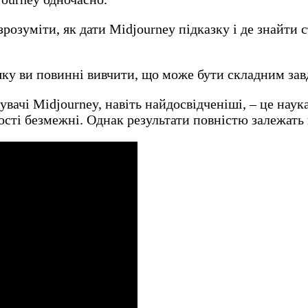
розуміти, як дати Midjourney підказку і де знайти 
 яку ви повинні вивчити, що може бути складним за
ачі Midjourney, навіть найдосвідченіші, – це наука
сті безмежні. Однак результати повністю залежать 