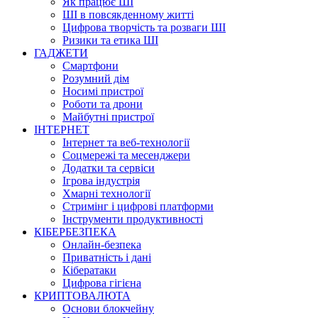
Як працює ШІ
ШІ в повсякденному житті
Цифрова творчість та розваги ШІ
Ризики та етика ШІ
ГАДЖЕТИ
Смартфони
Розумний дім
Носимі пристрої
Роботи та дрони
Майбутні пристрої
ІНТЕРНЕТ
Інтернет та веб-технології
Соцмережі та месенджери
Додатки та сервіси
Ігрова індустрія
Хмарні технології
Стримінг і цифрові платформи
Інструменти продуктивності
КІБЕРБЕЗПЕКА
Онлайн-безпека
Приватність і дані
Кібератаки
Цифрова гігієна
КРИПТОВАЛЮТА
Основи блокчейну