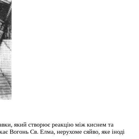
авки, який створює реакцію між киснем та
ає Вогонь Св. Елма, нерухоме сяйво, яке іноді