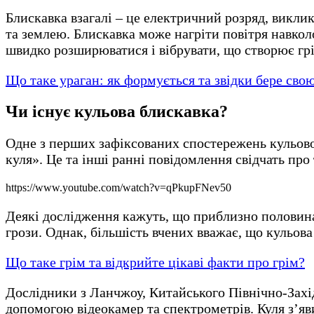
Блискавка взагалі – це електричний розряд, викл
та землею. Блискавка може нагріти повітря навкол
швидко розширюватися і вібрувати, що створює г
Що таке ураган: як формується та звідки бере сво
Чи існує кульова блискавка?
Одне з перших зафіксованих спостережень кульової
куля». Це та інші ранні повідомлення свідчать пр
https://www.youtube.com/watch?v=qPkupFNev50
Деякі дослідження кажуть, що приблизно половина
грози. Однак, більшість вчених вважає, що кульова
Що таке грім та відкрийте цікаві факти про грім?
Дослідники з Ланчжоу, Китайського Північно-Захід
допомогою відеокамер та спектрометрів. Куля з’яв