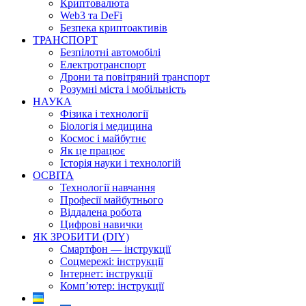
Криптовалюта
Web3 та DeFi
Безпека криптоактивів
ТРАНСПОРТ
Безпілотні автомобілі
Електротранспорт
Дрони та повітряний транспорт
Розумні міста і мобільність
НАУКА
Фізика і технології
Біологія і медицина
Космос і майбутнє
Як це працює
Історія науки і технологій
ОСВІТА
Технології навчання
Професії майбутнього
Віддалена робота
Цифрові навички
ЯК ЗРОБИТИ (DIY)
Смартфон — інструкції
Соцмережі: інструкції
Інтернет: інструкції
Комп’ютер: інструкції