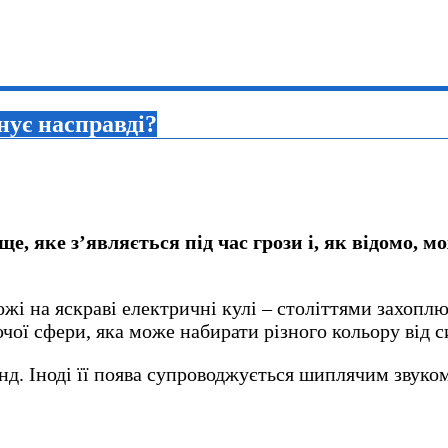
нує насправді?
е, яке з’являється під час грози і, як відомо, м
ожі на яскраві електричні кулі – століттями захопл
аючої сфери, яка може набирати різного кольору від 
нд. Іноді її поява супроводжується шиплячим звуко