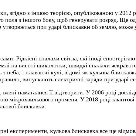
ки, згідно з іншою теорією, опублікованою у 2012 
о поля з іншого боку, щоб генерувати розряд. Ще од
утворюється при ударі блискавки об землю, може ув
сами. Рідкісні спалахи світла, які іноді спостеріга
землі на висоті щиколотки; швидкі спалахи яскравог
ь з неба; і плаваючі кулі, відомі як кульова блискав
равило, випускають електричні заряди при ударі сей
 вчені намагалися її відтворити. У 2006 році дослід
гою мікрохвильового променя. У 2018 році квантові
ульової блискавки.
орні експерименти, кульова блискавка все ще відм