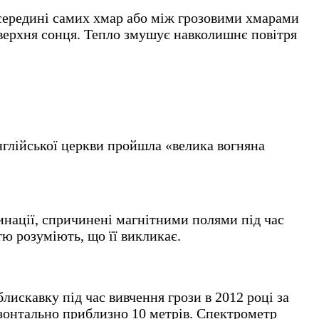
середині самих хмар або між грозовими хмарами
поверхня сонця. Тепло змушує навколишнє повітря
англійської церкви пройшла «велика вогняна
инації, спричинені магнітними полями під час
тю розуміють, що її викликає.
искавку під час вивчення грози в 2012 році за
изонтально приблизно 10 метрів. Спектрометр