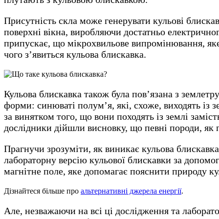
Присутність скла може генерувати кульові блискав
поверхні вікна, виробляючи достатньо електричног
припускає, що мікрохвильове випромінювання, яке 
чого з’явиться кульова блискавка.
Кульова блискавка також була пов’язана з землетру
форми: синюваті полум’я, які, схоже, виходять із 
за винятком того, що вони походять із землі заміст
дослідники дійшли висновку, що певні породи, як п
Прагнучи зрозуміти, як виникає кульова блискавка,
лабораторну версію кульової блискавки за допомо
магнітне поле, яке допомагає пояснити природу к
Дізнайтеся більше про
альтернативні джерела енергії
.
Але, незважаючи на всі ці дослідження та лаборат