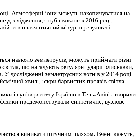
році. Атмосферні іони можуть накопичуватися на
не дослідження, опубліковане в 2016 році,
ійти в плазматичний міхур, в результаті
ються навколо землетрусів, можуть приймати різні
о світла, що нагадують регулярні удари блискавки,
ка. У дослідженні землетрусних вогнів у 2014 році
смічної хвилі, іскри барвистих проявів світла.
ники із університету Ізраїлю в Тель-Авіві створили
 фізики продемонстрували синтетичне, вузлове
овляється виникати штучним шляхом. Вчені кажуть,