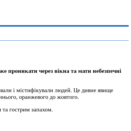
оже проникати через вікна та мати небезпечні
ювали і містифікували людей. Це дивне явище
синього, оранжевого до жовтого.
м та гострим запахом.