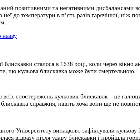
иканий позитивними та негативними дисбалансами в
о неї до температури в п’ять разів гарячішої, ніж 
рім.
ю назву
 блискавки сталося в 1638 році, коли через вікно 
о те, що кульова блискавка може бути смертельною.
 всіх спостережень кульових блискавок – це галюц
 блискавка справжня, навіть хоча вони ще не повніс
ного Університету випадково зафіксували кульову бл
илася відразу після удару блискавки і пройшла гор