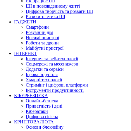
Як працює ШІ
ШІ в повсякденному житті
Цифрова творчість та розваги ШІ
Ризики та етика ШІ
ГАДЖЕТИ
Смартфони
Розумний дім
Носимі пристрої
Роботи та дрони
Майбутні пристрої
ІНТЕРНЕТ
Інтернет та веб-технології
Соцмережі та месенджери
Додатки та сервіси
Ігрова індустрія
Хмарні технології
Стримінг і цифрові платформи
Інструменти продуктивності
КІБЕРБЕЗПЕКА
Онлайн-безпека
Приватність і дані
Кібератаки
Цифрова гігієна
КРИПТОВАЛЮТА
Основи блокчейну