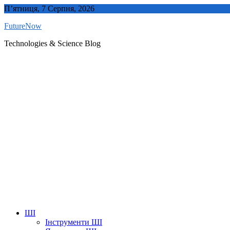
Skip
П’ятниця, 7 Серпня, 2026
to
FutureNow
content
Technologies & Science Blog
ШІ
Інструменти ШІ