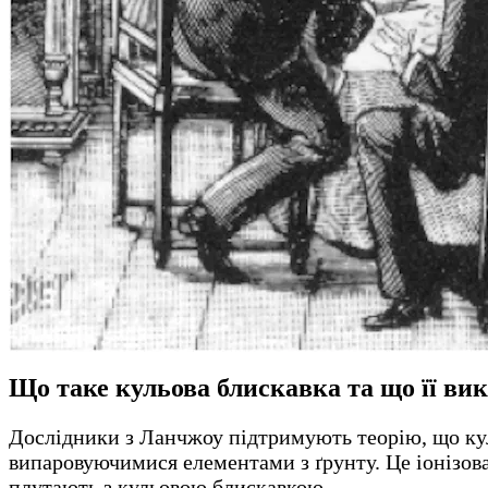
Що таке кульова блискавка та що її ви
Дослідники з Ланчжоу підтримують теорію, що кул
випаровуючимися елементами з ґрунту. Це іонізован
плутають з кульовою блискавкою.