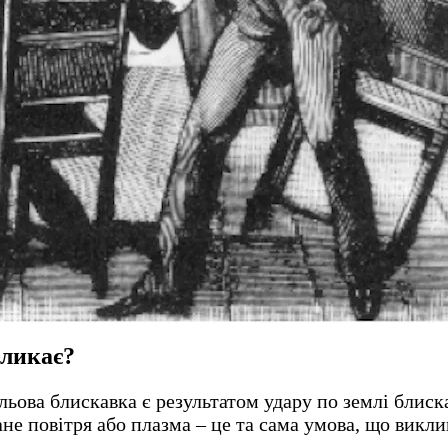
кликає?
ьова блискавка є результатом удару по землі блиск
е повітря або плазма – це та сама умова, що виклик