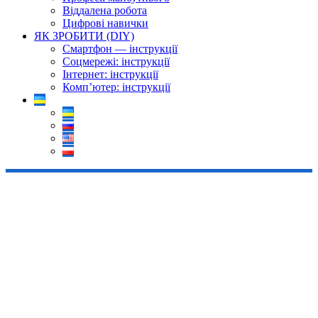
Віддалена робота
Цифрові навички
ЯК ЗРОБИТИ (DIY)
Смартфон — інструкції
Соцмережі: інструкції
Інтернет: інструкції
Комп’ютер: інструкції