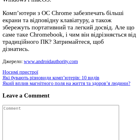
Комп’ютери з ОС Chrome забезпечать більші
екрани та відповідну клавіатуру, а також
збережуть портативний та легкий досвід. Але що
саме таке Chromebook, і чим він відрізняється від
традиційного ПК? Затримайтеся, щоб
дізнатись.
Джерело:
www.androidauthority.com
Носимі пристрої
Навігація
Які бувають різновиди комп’ютерів: 10 видів
Який вплив магнітного поля на життя та здоров’я людини?
записів
Leave a Comment