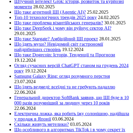
Штучний інтелект Grok: історія, розвиток та курйозні
моменти
28.02.2025
Що таке агентний ШІ (Agentic AI)?
25.02.2025
Топ-10 технологічних трендів 2025 року
24.02.2025
Що таке проблема візантійських генералів?
30.01.2025
Що таке DeepSeek і чому він руйнує сектор АІ?
29.01.2025
Що таке Stargate? Амбіційний ШІ проект
28.01.2025
Що їдять мухи? Невідомий світ гастрономії
найдрібніших створінь
19.12.2024
Що таке Dogecoin: Історія, Тенденції та Прогнози
19.12.2024
Огляд сучасних версій ChatGPT станом на грудень 2024
року
19.12.2024
Samsung Galaxy Ring: огляд розумного перстня
23.07.2024
Що їдять ведмеді: всеїдні та не гребують падаллю
22.06.2024
Генеральний директор SoftBank заявив, що ШІ буде в 10
000 разів розумніший за людину через 10 років
22.06.2024
Електрична ложка, яка робить їжу солонішою, надійшла
у продаж в Японії
03.06.2024
Скільки живуть метелики?
03.05.2024
Що особливого в алгоритмах TikTok і в чому секрет їх