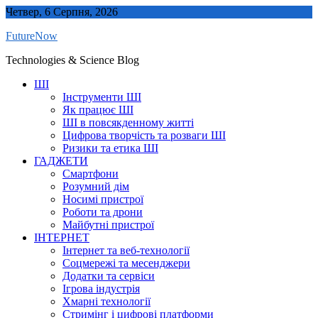
Skip
Четвер, 6 Серпня, 2026
to
FutureNow
content
Technologies & Science Blog
ШІ
Інструменти ШІ
Як працює ШІ
ШІ в повсякденному житті
Цифрова творчість та розваги ШІ
Ризики та етика ШІ
ГАДЖЕТИ
Смартфони
Розумний дім
Носимі пристрої
Роботи та дрони
Майбутні пристрої
ІНТЕРНЕТ
Інтернет та веб-технології
Соцмережі та месенджери
Додатки та сервіси
Ігрова індустрія
Хмарні технології
Стримінг і цифрові платформи