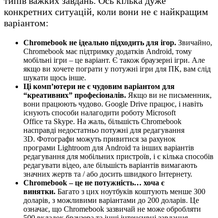
типів важких завдань. Ось кілька дуже
конкретних ситуацій, коли вони не є найкращим
варіантом:
Chromebook не ідеально підходить для ігор.
Звичайно,
Chromebook має підтримку додатків Android, тому
мобільні ігри – це варіант. Є також браузерні ігри. Але
якщо ви хочете пограти у потужні ігри для ПК, вам слід
шукати щось інше.
Ці комп’ютери не є чудовим варіантом для
“креативних” професіоналів.
Якщо ви не письменник,
вони працюють чудово. Google Drive працює, і навіть
існують способи налагодити роботу Microsoft
Office та Skype. На жаль, більшість Chromebook
насправді недостатньо потужні для редагування
3D. Фотографи можуть привитися за рахунок
програми Lightroom для Android та інших варіантів
редагування для мобільних пристроїв, і є кілька способів
редагувати відео, але більшість варіантів вимагають
значних жертв та / або досить швидкого Інтернету.
Chromebook – це не потужність… хоча є
винятки.
Багато з цих ноутбуків коштують менше 300
доларів, з можливими варіантами до 200 доларів. Це
означає, що Chromebook зазвичай не може обробляти
500 вкладок браузера та інші інтенсивні завдання