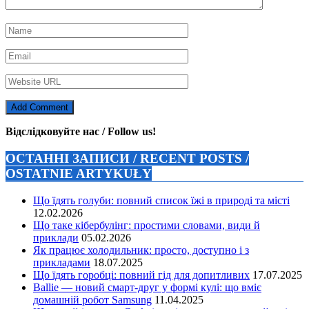
Відслідковуйте нас / Follow us!
ОСТАННІ ЗАПИСИ / RECENT POSTS /
OSTATNIE ARTYKUŁY
Що їдять голуби: повний список їжі в природі та місті
12.02.2026
Що таке кібербулінг: простими словами, види й
приклади
05.02.2026
Як працює холодильник: просто, доступно і з
прикладами
18.07.2025
Що їдять горобці: повний гід для допитливих
17.07.2025
Ballie — новий смарт-друг у формі кулі: що вміє
домашній робот Samsung
11.04.2025