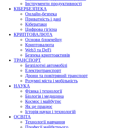
Інструменти продуктивності
КІБЕРБЕЗПЕКА
Онлайн-безпека
Приватність і дані
Кібератаки
Цифрова гігієна
КРИПТОВАЛЮТА
Основи блокчейну
Криптовалюта
Web3 та DeFi
Безпека криптоактивів
ТРАНСПОРТ
Безпілотні автомобілі
Електротранспорт
Дрони та повітряний транспорт
Розумні міста і мобільність
НАУКА
Фізика і технології
Біологія і медицина
Космос і майбутнє
Як це працює
Історія науки і технологій
ОСВІТА
Технології навчання
Професії майбутнього