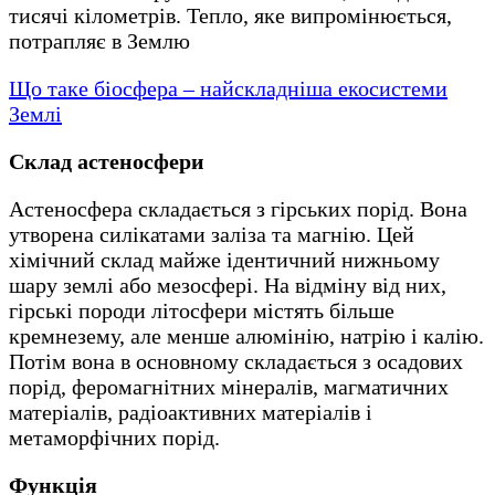
тисячі кілометрів. Тепло, яке випромінюється,
потрапляє в Землю
Що таке біосфера – найскладніша екосистеми
Землі
Склад астеносфери
Астеносфера складається з гірських порід. Вона
утворена силікатами заліза та магнію. Цей
хімічний склад майже ідентичний нижньому
шару землі або мезосфері. На відміну від них,
гірські породи літосфери містять більше
кремнезему, але менше алюмінію, натрію і калію.
Потім вона в основному складається з осадових
порід, феромагнітних мінералів, магматичних
матеріалів, радіоактивних матеріалів і
метаморфічних порід.
Функція