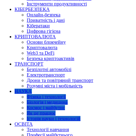
Інструменти продуктивності
КІБЕРБЕЗПЕКА
Онлайн-безпека
Приватність і дані
Кібератаки
Цифрова гігієна
КРИПТОВАЛЮТА
Основи блокчейну
Криптовалюта
Web3 та DeFi
Безпека криптоактивів
ТРАНСПОРТ
Безпілотні автомобілі
Електротранспорт
Дрони та повітряний транспорт
Розумні міста і мобільність
НАУКА
Фізика і технології
Біологія і медицина
Космос і майбутнє
Як це працює
Історія науки і технологій
ОСВІТА
Технології навчання
Професії майбутнього