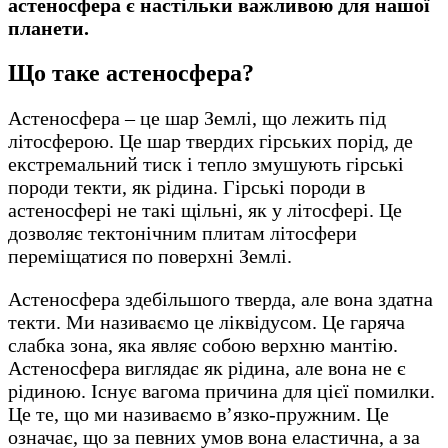
астеносфера є настільки важливою для нашої
планети.
Що таке астеносфера?
Астеносфера – це шар Землі, що лежить під
літосферою. Це шар твердих гірських порід, де
екстремальний тиск і тепло змушують гірські
породи текти, як рідина. Гірські породи в
астеносфері не такі щільні, як у літосфері. Це
дозволяє тектонічним плитам літосфери
переміщатися по поверхні Землі.
Астеносфера здебільшого тверда, але вона здатна
текти. Ми називаємо це ліквідусом. Це гаряча
слабка зона, яка являє собою верхню мантію.
Астеносфера виглядає як рідина, але вона не є
рідиною. Існує вагома причина для цієї помилки.
Це те, що ми називаємо в’язко-пружним. Це
означає, що за певних умов вона еластична, а за