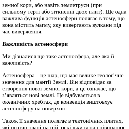
земної кори, або навіть землетруси (при
сильному терті або зіткненні двох плит). Ще одна
важлива функція астеносфери полягає в тому, що
вона містить магму, яку вивергають вулкани під
час виверження.
Важливість астеносфери
Ми дізналися що таке астеносфера, але яка її
важливість?
Астеносфера – це шар, що має велике геологічне
значення для мантії Землі. Він відповідає за
створення нової земної кори, а це означає, що
з’являться нові землі. Це відбувається в
океанічних хребтах, де конвекція виштовхує
астеносферу на поверхню.
Також її значення полягає в тектонічних плитах,
які розташовані на ній, оскільки вона співпрацює