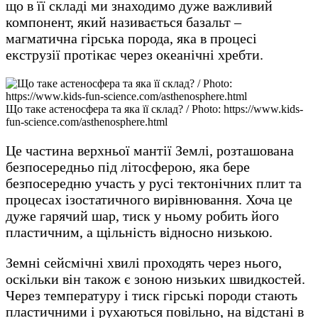
що в її складі ми знаходимо дуже важливий
компонент, який називається базальт –
магматична гірська порода, яка в процесі
екструзії протікає через океанічні хребти.
Що таке астеносфера та яка її склад? / Photo: https://www.kids-
fun-science.com/asthenosphere.html
Це частина верхньої мантії Землі, розташована
безпосередньо під літосферою, яка бере
безпосередню участь у русі тектонічних плит та
процесах ізостатичного вирівнювання. Хоча це
дуже гарячий шар, тиск у ньому робить його
пластичним, а щільність відносно низькою.
Земні сейсмічні хвилі проходять через нього,
оскільки він також є зоною низьких швидкостей.
Через температуру і тиск гірські породи стають
пластичними і рухаються повільно, на відстані в