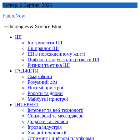
Skip
Четвер, 6 Серпня, 2026
to
FutureNow
content
Technologies & Science Blog
ШІ
Інструменти ШІ
Як працює ШІ
ШІ в повсякденному житті
Цифрова творчість та розваги ШІ
Ризики та етика ШІ
ГАДЖЕТИ
Смартфони
Розумний дім
Носимі пристрої
Роботи та дрони
Майбутні пристрої
ІНТЕРНЕТ
Інтернет та веб-технології
Соцмережі та месенджери
Додатки та сервіси
Ігрова індустрія
Хмарні технології
Стримінг і цифрові платформи