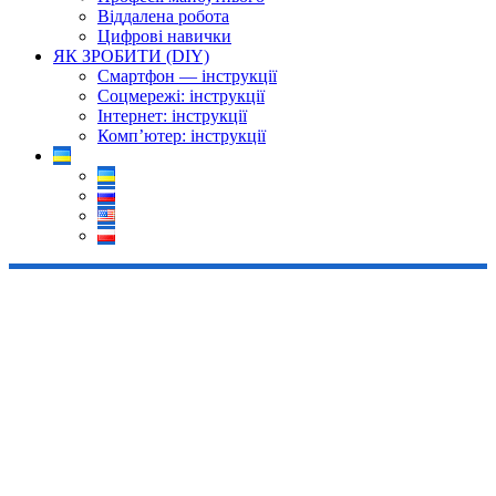
Віддалена робота
Цифрові навички
ЯК ЗРОБИТИ (DIY)
Смартфон — інструкції
Соцмережі: інструкції
Інтернет: інструкції
Комп’ютер: інструкції