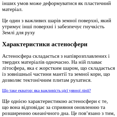
інших умов може деформуватися як пластичний
матеріал.
Це один з важливих шарів земної поверхні, який
утримує інші поверхні і забезпечує гнучкість
Землі для руху
Характеристики астеносфери
Астеносфера складається з напіврозплавлених і
твердих матеріалів одночасно. На ній плаває
літосфера, яка є жорстким шаром, що складається
із зовнішньої частини мантії та земної кори, що
дозволяє тектонічним плитам рухатися.
Що таке екватор: яка важливість цієї уявної лінії?
Ще однією характеристикою астеносфери є те,
що вона відповідає за сприяння оновленню та
розширенню океанічного дна. Це пов’язано з тим,