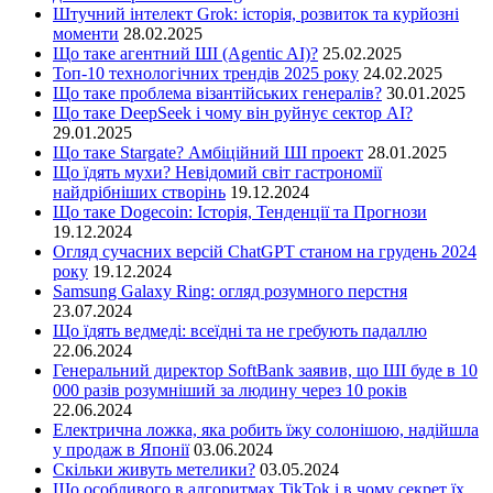
Штучний інтелект Grok: історія, розвиток та курйозні
моменти
28.02.2025
Що таке агентний ШІ (Agentic AI)?
25.02.2025
Топ-10 технологічних трендів 2025 року
24.02.2025
Що таке проблема візантійських генералів?
30.01.2025
Що таке DeepSeek і чому він руйнує сектор АІ?
29.01.2025
Що таке Stargate? Амбіційний ШІ проект
28.01.2025
Що їдять мухи? Невідомий світ гастрономії
найдрібніших створінь
19.12.2024
Що таке Dogecoin: Історія, Тенденції та Прогнози
19.12.2024
Огляд сучасних версій ChatGPT станом на грудень 2024
року
19.12.2024
Samsung Galaxy Ring: огляд розумного перстня
23.07.2024
Що їдять ведмеді: всеїдні та не гребують падаллю
22.06.2024
Генеральний директор SoftBank заявив, що ШІ буде в 10
000 разів розумніший за людину через 10 років
22.06.2024
Електрична ложка, яка робить їжу солонішою, надійшла
у продаж в Японії
03.06.2024
Скільки живуть метелики?
03.05.2024
Що особливого в алгоритмах TikTok і в чому секрет їх