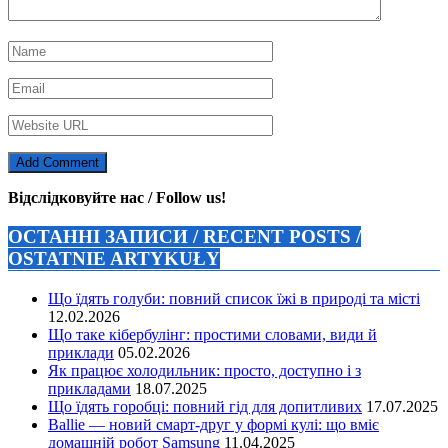
Відслідковуйте нас / Follow us!
ОСТАННІ ЗАПИСИ / RECENT POSTS /
OSTATNIE ARTYKUŁY
Що їдять голуби: повний список їжі в природі та місті
12.02.2026
Що таке кібербулінг: простими словами, види й
приклади
05.02.2026
Як працює холодильник: просто, доступно і з
прикладами
18.07.2025
Що їдять горобці: повний гід для допитливих
17.07.2025
Ballie — новий смарт-друг у формі кулі: що вміє
домашній робот Samsung
11.04.2025