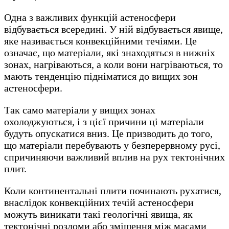
Одна з важливих функцій астеносфери
відбувається всередині. У ній відбувається явище,
яке називається конвекційними течіями. Це
означає, що матеріали, які знаходяться в нижніх
зонах, нагріваються, а коли вони нагріваються, то
мають тенденцію підніматися до вищих зон
астеносфери.
Так само матеріали у вищих зонах
охолоджуються, і з цієї причини ці матеріали
будуть опускатися вниз. Це призводить до того,
що матеріали перебувають у безперервному русі,
спричиняючи важливий вплив на рух тектонічних
плит.
Коли континентальні плити починають рухатися,
внаслідок конвекційних течій астеносфери
можуть виникати такі геологічні явища, як
тектонічні розломи або зміщення між масами