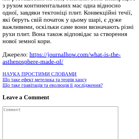
з рухом континентальних мас одна відносно
одної, завдяки тектоніці плит. Конвекційні течії,
які беруть свій початок у цьому шарі, є дуже
важливими, оскільки саме вони визначають різні
рухи плит. Вона також відповідає за створення
нової земної кори.
Джерело:
https://journalhow.com/what-is-the-
asthenosphere-made-of/
НАУКА ПРОСТИМИ СЛОВАМИ
Навігація
Що таке ефект метелика та теорія хаосу
Що таке гравітація та еволюція її дослідження?
записів
Leave a Comment